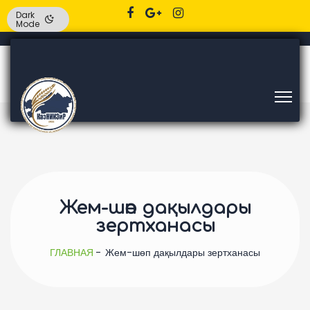
Dark
Mode
Жем-шөп дақылдары
зертханасы
ГЛАВНАЯ
Жем-шөп дақылдары зертханасы