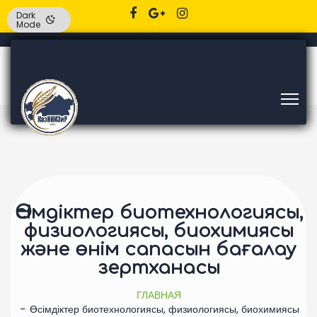
Dark
Mode
Өсімдіктер биотехнологиясы,
физиологиясы, биохимиясы
және өнім сапасын бағалау
зертханасы
ГЛАВНАЯ
Өсімдіктер биотехнологиясы, физиологиясы, биохимиясы