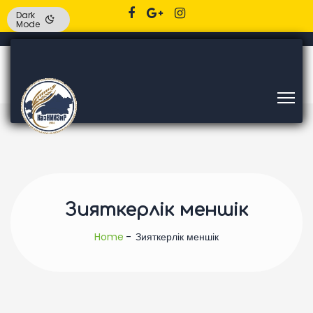
Dark
Mode
Зияткерлік меншік
Home
Зияткерлік меншік