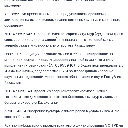
маркеров»
AP08855366 проект «Повышение продуктивности орошаемого
земледелия на основе использования покровных культур и капельного
орошения»
ИРН AP08956469 проект «Селекция сорговых культур (суданская трава,
сорго зерновое, сорго сахарное) для производства зеленой массы,
зернофуража в условиях юга, юго-востока Казахстана»
Проект «Репродукция гермоплазмы сои и ее фенотипирование по
морфологическим признакам строения листовой пластинки и типу
прикрепления семяножки» (AP 08955940) по бюджетной программе 217
«Развитие науки», подпрограмме 102 «Грантовое финансирование
научных исследований» Министерства образования и науки Республики
Казахстан
ИРН AP09259410 проект «Усовершенствовать почвозащитную
технологию возделывания сельскохозяйственных культур в условиях
богары юго-востока Казахстана»
АР08956551 Внедрение культуры озимого рапса в условиях юга и юго-
востока Казахстана
Краткая информация о проекте грантового финансирования МОН РК на