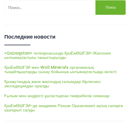
Найти:
Последние новости
«Qazaqstan» телеарнасында ҚазЕжӨШҒЗИ–Жапония
ынтымақтастығы таныстырылды
ҚазЕжӨШҒЗИ мен Woll Minerals органикалық
тыңайтқыштарды сынау бойынша ынтымақтастыққа келісті
Қазақстандық және жапондық ғалымдар бірлескен
экспедициядан оралды
Ғылым мен өндірісті ұштастырған тәжірибелік семинар
ҚазЕжӨШҒЗИ-де академик Рахым Оразәлиевті ақтық сапарға
шығарып салды