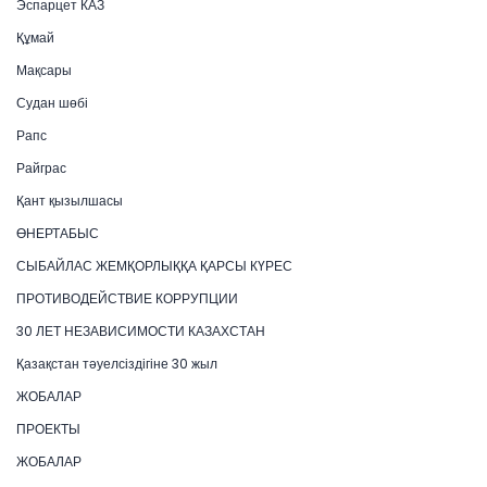
Эспарцет КАЗ
Құмай
Мақсары
Судан шөбі
Рапс
Райграс
Қант қызылшасы
ӨНЕРТАБЫС
СЫБАЙЛАС ЖЕМҚОРЛЫҚҚА ҚАРСЫ КҮРЕС
ПРОТИВОДЕЙСТВИЕ КОРРУПЦИИ
30 ЛЕТ НЕЗАВИСИМОСТИ КАЗАХСТАН
Қазақстан тәуелсіздігіне 30 жыл
ЖОБАЛАР
ПРОЕКТЫ
ЖОБАЛАР