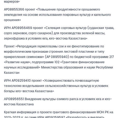
маркеров»
AP08855366 проект «Повышение продуктивности орошаемого
земледелия на основе использования покровных культур и капельного
орошения»
ИРН AP08956469 проект «Селекция сорговых культур (суданская трава,
сорго зерновое, сорго сахарное) для производства зеленой массы,
зернофуража в условиях юга, юго-востока Казахстана»
Проект «Репродукция гермоплазмы сои и ее фенотипирование по
морфологическим признакам строения листовой пластинки и типу
прикрепления семяножки» (AP 08955940) по бюджетной программе 217
«Развитие науки», подпрограмме 102 «Грантовое финансирование
научных исследований» Министерства образования и науки Республики
Казахстан
ИРН AP09259410 проект «Усовершенствовать почвозащитную
технологию возделывания сельскохозяйственных культур в условиях
богары юго-востока Казахстана»
АР08956551 Внедрение культуры озимого рапса в условиях юга и юго-
востока Казахстана
Краткая информация о проекте грантового финансирования МОН РК на
2021-2023 гг. по теме ИРН AP09259597 «Разработать и внедрить