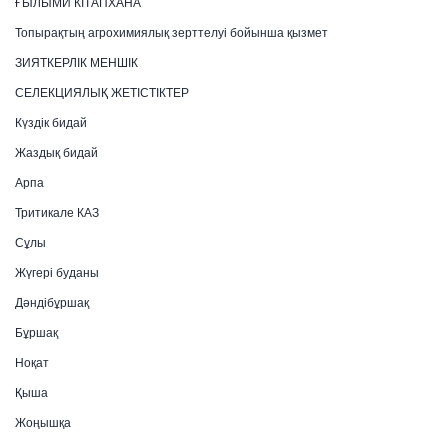
ҒЫЛЫМИ КІТАПХАНА
Топырақтың агрохимиялық зерттелуі бойынша қызмет
ЗИЯТКЕРЛІК МЕНШІК
СЕЛЕКЦИЯЛЫҚ ЖЕТІСТІКТЕР
Күздік бидай
Жаздық бидай
Арпа
Тритикале КАЗ
Сұлы
Жүгері буданы
Дәндібұршақ
Бұршақ
Ноқат
Қыша
Жоңышқа