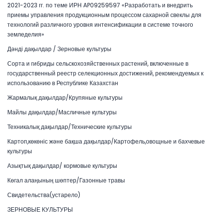
2021-2023 гг. по теме ИРН AP09259597 «Разработать и внедрить
приемы управления продукционным процессом сахарной свеклы для
технологий различного уровня интенсификации в системе точного
земледелия»
Дәнді дақылдар / Зерновые культуры
Сорта и гибриды сельскохозяйственных растений, включенные в
государственный реестр селекционных достижений, рекомендуемых к
использованию в Республике Казахстан
Жармалық дақылдар/Крупяные культуры
Майлы дақылдар/Масличные культуры
Техникалық дақылдар/Технические культуры
Картоп,көкөніс және бақша дақылдар/Картофель,овощные и бахчевые
культуры
Азықтық дақылдар/ кормовые культуры
Көгал алаңының шөптер/Газонные травы
Свидетельства(устарело)
ЗЕРНОВЫЕ КУЛЬТУРЫ