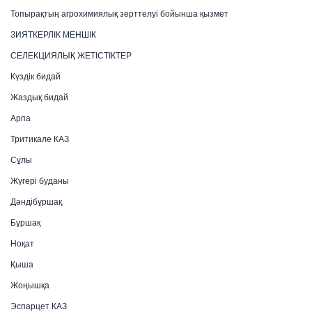
Топырақтың агрохимиялық зерттелуі бойынша қызмет
ЗИЯТКЕРЛІК МЕНШІК
СЕЛЕКЦИЯЛЫҚ ЖЕТІСТІКТЕР
Күздік бидай
Жаздық бидай
Арпа
Тритикале КАЗ
Сұлы
Жүгері буданы
Дәндібұршақ
Бұршақ
Ноқат
Қыша
Жоңышқа
Эспарцет КАЗ