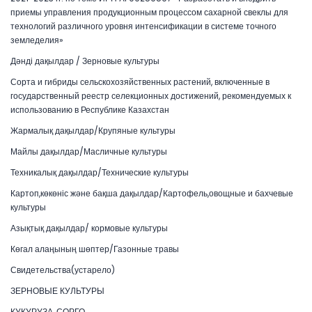
приемы управления продукционным процессом сахарной свеклы для
технологий различного уровня интенсификации в системе точного
земледелия»
Дәнді дақылдар / Зерновые культуры
Сорта и гибриды сельскохозяйственных растений, включенные в
государственный реестр селекционных достижений, рекомендуемых к
использованию в Республике Казахстан
Жармалық дақылдар/Крупяные культуры
Майлы дақылдар/Масличные культуры
Техникалық дақылдар/Технические культуры
Картоп,көкөніс және бақша дақылдар/Картофель,овощные и бахчевые
культуры
Азықтық дақылдар/ кормовые культуры
Көгал алаңының шөптер/Газонные травы
Свидетельства(устарело)
ЗЕРНОВЫЕ КУЛЬТУРЫ
КУКУРУЗА, СОРГО