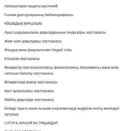
Лаборатория защиты растений
Ғылым докторларының библиографиясы
ҰЙЫМДЫҚ ҚҰРЫЛЫМ
Ауыл шаруашылығы дақылдарының гендік қоры зертханасы
Жем-шөп дақылдары зертханасы
Жаздық және факультативті бидай тобы
Егіншілік зертханасы
Өсімдіктер биотехнологиясы, физиологиясы, биохимиясы және өнім
сапасын бағалау зертханасы
Өсімдіктерді қорғау зертханасы
Қант қызылшасы зертханасы
Майлы дақылдар зертханасы
Білімді тарату және ғылыми әзірлемелерді өндіріске енгізу жөніндегі
орталық
САТУҒА АРНАЛҒАН ТҰҚЫМДАР