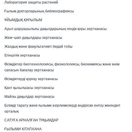
Лаборатория защиты растений
Ғылым докторларының библиографиясы
ҰЙЫМДЫҚ ҚҰРЫЛЫМ
Ауыл шаруашылығы дақылдарының гендік қоры зертханасы
Жем-шөп дақылдары зертханасы
Жаздық және факультативті бидай тобы
Егіншілік зертханасы
Өсімдіктер биотехнологиясы, физиологиясы, биохимиясы және өнім
сапасын бағалау зертханасы
Өсімдіктерді қорғау зертханасы
Қант қызылшасы зертханасы
Майлы дақылдар зертханасы
Білімді тарату және ғылыми әзірлемелерді өндіріске енгізу жөніндегі
орталық
САТУҒА АРНАЛҒАН ТҰҚЫМДАР
ҒЫЛЫМИ КІТАПХАНА