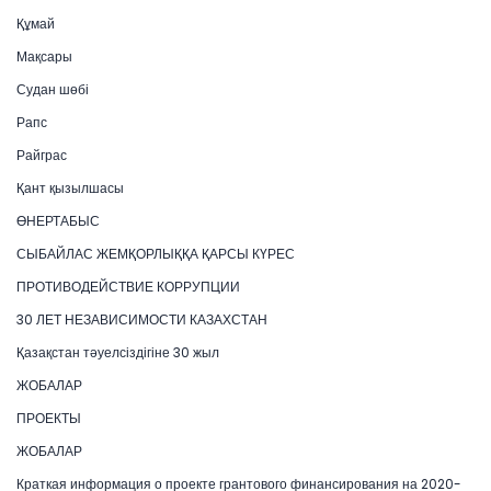
Құмай
Мақсары
Судан шөбі
Рапс
Райграс
Қант қызылшасы
ӨНЕРТАБЫС
СЫБАЙЛАС ЖЕМҚОРЛЫҚҚА ҚАРСЫ КҮРЕС
ПРОТИВОДЕЙСТВИЕ КОРРУПЦИИ
30 ЛЕТ НЕЗАВИСИМОСТИ КАЗАХСТАН
Қазақстан тәуелсіздігіне 30 жыл
ЖОБАЛАР
ПРОЕКТЫ
ЖОБАЛАР
Краткая информация о проекте грантового финансирования на 2020-