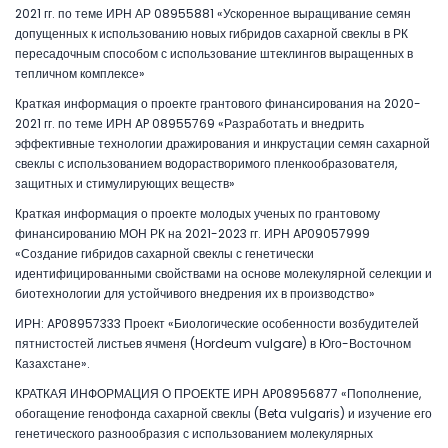
2021 гг. по теме ИРН АР 08955881 «Ускоренное выращивание семян
допущенных к использованию новых гибридов сахарной свеклы в РК
пересадочным способом с использование штеклингов выращенных в
тепличном комплексе»
Краткая информация о проекте грантового финансирования на 2020-
2021 гг. по теме ИРН AP 08955769 «Разработать и внедрить
эффективные технологии дражирования и инкрустации семян сахарной
свеклы с использованием водорастворимого пленкообразователя,
защитных и стимулирующих веществ»
Краткая информация о проекте молодых ученых по грантовому
финансированию МОН РК на 2021-2023 гг. ИРН AP09057999
«Создание гибридов сахарной свеклы с генетически
идентифицированными свойствами на основе молекулярной селекции и
биотехнологии для устойчивого внедрения их в производство»
ИРН: AP08957333 Проект «Биологические особенности возбудителей
пятнистостей листьев ячменя (Hordeum vulgare) в Юго-Восточном
Казахстане».
КРАТКАЯ ИНФОРМАЦИЯ О ПРОЕКТЕ ИРН AP08956877 «Пополнение,
обогащение генофонда сахарной свеклы (Beta vulgaris) и изучение его
генетического разнообразия с использованием молекулярных