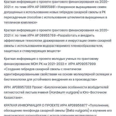
Краткая информация о проекте грантового финансирования на 2020-
2021 гг. по теме ИРН АР 08955881 «Ускоренное выращивание семян
допущенных к использованию новых гибридов сахарной свеклы в РК
пересадочным способом с использование штеклингов выращенных в
тепличном комплексе»
Краткая информация о проекте грантового финансирования на 2020-
2021 гг. по теме ИРН AP 08955769 «Разработать и внедрить
эффективные технологии дражирования и инкрустации семян сахарной
свеклы с использованием водорастворимого пленкообразователя,
защитных и стимулирующих веществ»
Краткая информация о проекте молодых ученых по грантовому
финансированию МОН РК на 2021-2023 гг. ИРН AP09057999
«Создание гибридов сахарной свеклы с генетически
идентифицированными свойствами на основе молекулярной селекции и
биотехнологии для устойчивого внедрения их в производство»
ИРН: AP08957333 Проект «Биологические особенности возбудителей
пятнистостей листьев ячменя (Hordeum vulgare) в Юго-Восточном
Казахстане».
КРАТКАЯ ИНФОРМАЦИЯ О ПРОЕКТЕ ИРН AP08956877 «Пополнение,
обогащение генофонда сахарной свеклы (Beta vulgaris) и изучение его
генетического разнообразия с использованием молекулярных