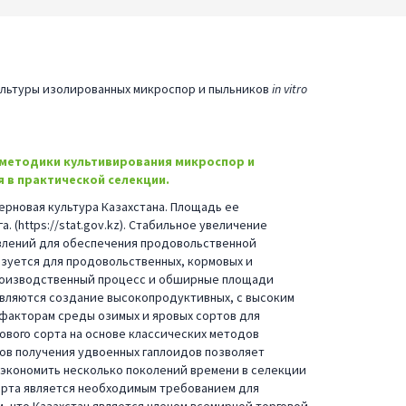
ьтуры изолированных микроспор и пыльников
in vitro
методики культивирования микроспор и
 в практической селекции.
ерновая культура Казахстана. Площадь ее
а. (https://stat.gov.kz). Стабильное увеличение
влений для обеспечения продовольственной
ьзуется для продовольственных, кормовых и
производственный процесс и обширные площади
вляются создание высокопродуктивных, с высоким
 факторам среды озимых и яровых сортов для
ового сорта на основе классических методов
дов получения удвоенных гаплоидов позволяет
сэкономить несколько поколений времени в селекции
ь сорта является необходимым требованием для