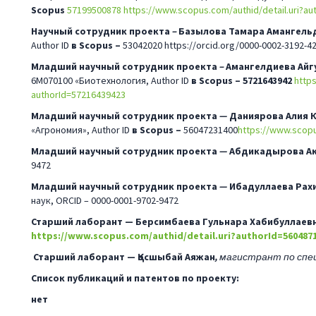
Scopus
57199500878
https://www.scopus.com/authid/detail.uri?a
Научный сотрудник проекта
–
Базылова Тамара Амангель
Author ID
в Scopus –
53042020
https://orcid.org/0000-0002-3192-4
Младший научный сотрудник проекта
–
Амангелдиева Айг
6М070100 «Биотехнология, Author ID
в Scopus – 5721643942
http
authorId=57216439423
Младший научный сотрудник проекта
—
Даниярова Алия 
«Агрономия», Author ID
в Scopus –
56047231400
https://www.scopu
Младший научный сотрудник проекта
—
Абдикадырова Ак
9472
Младший научный сотрудник проекта
—
Ибадуллаева Рах
наук, ORCID – 0000-0001-9702-9472
Старший лаборант — Берсимбаева Гульнара Хабибуллаев
https://www.scopus.com/authid/detail.uri?authorId=560487
Старший лаборант — Қосшыбай Аяжан
,
магистрант по спе
Список публикаций и патентов по проекту:
нет