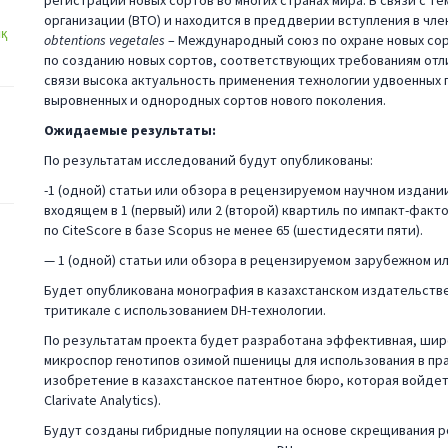
регистрации новых сортов во многих странах мира. В связи с т
организации (ВТО) и находится в преддверии вступления в чле
қ
obtentions vegetales
– Международный союз по охране новых со
по созданию новых сортов, соответствующих требованиям отл
связи высока актуальность применения технологии удвоенных 
выровненных и однородных сортов нового поколения.
Ожидаемые результаты:
По результатам исследований будут опубликованы:
-1 (одной) статьи или обзора в рецензируемом научном издании,
входящем в 1 (первый) или 2 (второй) квартиль по импакт-факт
по CiteScore в базе Scopus не менее 65 (шестидесяти пяти).
— 1 (одной) статьи или обзора в рецензируемом зарубежном 
Будет опубликована монография в казахстанском издательств
тритикале с использованием DH-технологии.
По результатам проекта будет разработана эффективная, ши
микроспор генотипов озимой пшеницы для использования в пра
изобретение в казахстанское патентное бюро, которая войдет в 
Clarivate Analytics).
Будут созданы гибридные популяции на основе скрещивания р