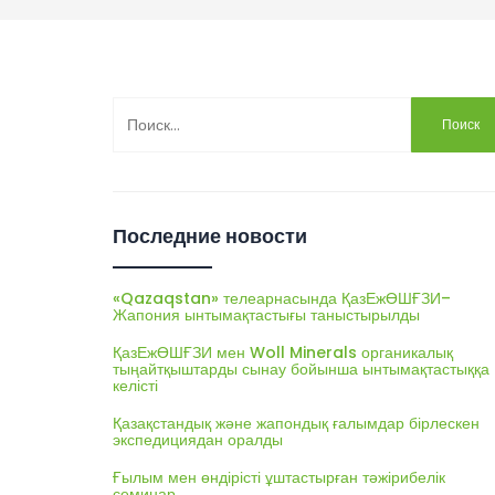
Найти:
Последние новости
«Qazaqstan» телеарнасында ҚазЕжӨШҒЗИ–
Жапония ынтымақтастығы таныстырылды
ҚазЕжӨШҒЗИ мен Woll Minerals органикалық
тыңайтқыштарды сынау бойынша ынтымақтастыққа
келісті
Қазақстандық және жапондық ғалымдар бірлескен
экспедициядан оралды
Ғылым мен өндірісті ұштастырған тәжірибелік
семинар