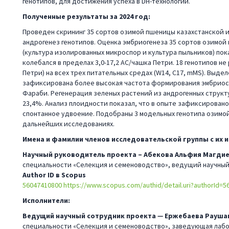
генотипов, для достижения успеха в DH-технологии.
Полученные результаты за 2024 год:
Проведен скрининг 35 сортов озимой пшеницы казахстанской и
андрогенез генотипов. Оценка эмбриогенеза 35 сортов озимой
(культура изолированных микроспор и культура пыльников) пок
колебался в пределах 3,0-17,2 АС/чашка Петри. 18 генотипов н
Петри) на всех трех питательных средах (W14, C17, mMS). Выде
зафиксирована более высокая частота формирования эмбриост
Фараби. Регенерация зеленых растений из андрогенных структ
23,4%. Анализ плоидности показал, что в опыте зафиксировано
спонтанное удвоение. Подобраны 3 модельных генотипа озимо
дальнейших исследованиях.
Имена и фамилии членов исследовательской группы с их
Научный руководитель проекта – Абекова Альфия Магди
специальности «Селекция и семеноводство», ведущий научный
Author ID в Scopus
56047410800
https://www.scopus.com/authid/detail.uri?authorId=
Исполнители:
Ведущий научный сотрудник проекта
—
Ержебаева Рауша
специальности «Селекция и семеноводство», заведующая лаб