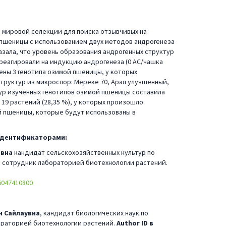
 мировой селекции для поиска отзывчивых на
 пшеницы с использованием двух методов андрогенеза
азала, что уровень образования андрогенных структур
е реагировали на индукцию андрогенеза (0 АС/чашка
лены 3 генотипа озимой пшеницы, у которых
руктур из микроспор: Мереке 70, Арап улучшенный,
ур изученных генотипов озимой пшеницы составила
 19 растений (28,35 %), у которых произошло
й пшеницы, которые будут использованы в
 идентификаторами:
евна
кандидат сельскохозяйственных культур по
 сотрудник лабораторией биотехнологии растений.
56047410800
н Сайлаувна
, кандидат биологических наук по
ораторией биотехнологии растений.
Author ID в