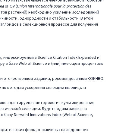
ем, что Казахстан является членом всемирной торговой
ны UPOV (
Union Internationale pour la protection des
ртов растений) необходимо усиление исследований
ичимости, однородности и стабильности. В этой
гаплоидов в селекционном процессе для получения
 индексируемом в Science Citation Index Expanded и
ору в базе Web of Science и (или) имеющем процентиль
или отечественном издании, рекомендованном КОКНВО.
е по методам ускорения селекции пшеницы и
роко адаптируемая методология культивирования
ктической селекции. Будет подана заявка на
базу Derwent Innovations Index (Web of Science,
одительских форм, отзывчивых на андрогенез