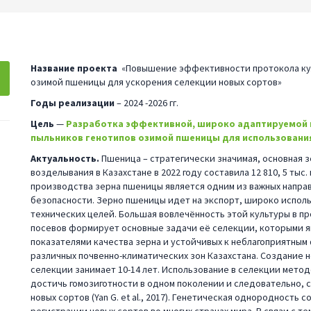
Название проекта
«Повышение эффективности протокола кул
озимой пшеницы для ускорения селекции новых сортов»
Годы реализации
– 2024 -2026 гг.
Цель
—
Разработка эффективной, широко адаптируемой 
пыльников генотипов озимой пшеницы для использования
Актуальность.
Пшеница – стратегически значимая, основная з
возделывания в Казахстане в 2022 году составила 12 810, 5 тыс. г
производства зерна пшеницы является одним из важных напра
безопасности. Зерно пшеницы идет на экспорт, широко испол
технических целей. Большая вовлечённость этой культуры в 
посевов формирует основные задачи её селекции, которыми я
показателями качества зерна и устойчивых к неблагоприятным
различных почвенно-климатических зон Казахстана. Создание н
селекции занимает 10-14 лет. Использование в селекции мето
достичь гомозиготности в одном поколении и следовательно, 
новых сортов (Yan G. et al., 2017). Генетическая однородност