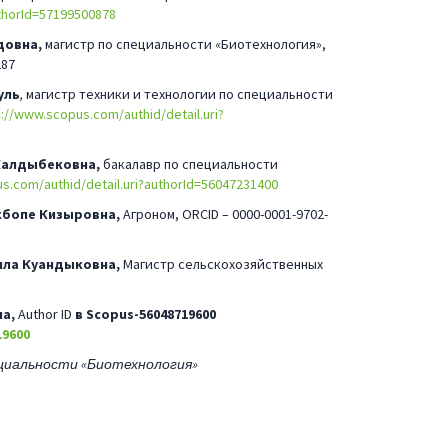
uthorId=57199500878
довна,
магистр по специальности «Биотехнология»,
287
уль
,
магистр техники и технологии по специальности
s://www.scopus.com/authid/detail.uri?
Калдыбековна,
бакалавр по специальности
s.com/authid/detail.uri?authorId=56047231400
бопе Кизыровна,
Агроном, ORCID – 0000-0001-9702-
ила Куандыковна,
Магистр сельскохозяйственных
на,
Author ID
в Scopus-56048719600
19600
циальности «Биотехнология»