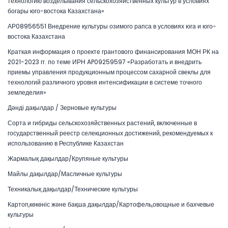
технологию возделывания сельскохозяйственных культур в условиях
богары юго-востока Казахстана»
АР08956551 Внедрение культуры озимого рапса в условиях юга и юго-
востока Казахстана
Краткая информация о проекте грантового финансирования МОН РК на
2021-2023 гг. по теме ИРН AP09259597 «Разработать и внедрить
приемы управления продукционным процессом сахарной свеклы для
технологий различного уровня интенсификации в системе точного
земледелия»
Дәнді дақылдар / Зерновые культуры
Сорта и гибриды сельскохозяйственных растений, включенные в
государственный реестр селекционных достижений, рекомендуемых к
использованию в Республике Казахстан
Жармалық дақылдар/Крупяные культуры
Майлы дақылдар/Масличные культуры
Техникалық дақылдар/Технические культуры
Картоп,көкөніс және бақша дақылдар/Картофель,овощные и бахчевые
культуры