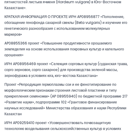
пятнистостей листьев ячменя (Hordeum vulgare) в Юго-Восточном
Казахстане».
КРАТКАЯ ИНФОРМАЦИЯ О ПРОЕКТЕ ИРН AP08956877 «Пополнение,
обогащение генофонда сахарной свеклы (Beta vulgaris) и изучение его
генетического разнообразия с использованием молекулярных
маркеров»
AP08855366 проект «Повышение продуктивности орошаемого
земледелия на основе использования покровных культур и капельного
орошения»
ИРН AP08956469 проект «Селекция сорговых культур (суданская трава,
сорго зерновое, сорго сахарное) для производства зеленой массы,
зернофуража в условиях юга, юго-востока Казахстана»
Проект «Репродукция гермоплазмы сои и ее фенотипирование по
морфологическим признакам строения листовой пластинки и типу
прикрепления семяножки» (AP 08955940) по бюджетной программе 217
«Развитие науки», подпрограмме 102 «Грантовое финансирование
научных исследований» Министерства образования и науки Республики
Казахстан
ИРН AP09259410 проект «Усовершенствовать почвозащитную
технологию возделывания сельскохозяйственных культур в условиях