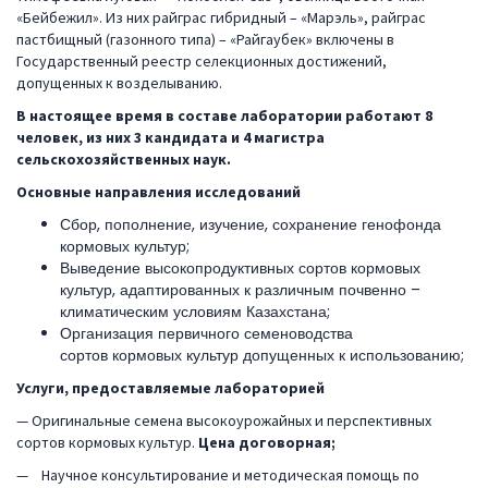
«Бейбежил». Из них райграс гибридный – «Марэль», райграс
пастбищный (газонного типа) – «Райгаубек» включены в
Государственный реестр селекционных достижений,
допущенных к возделыванию.
В настоящее время в составе лабор
атории
работают 8
человек, из них 3 кандидата и 4 магистра
сельскохозяйственных наук.
Основные направления исследований
Сбор, пополнение, изучение, сохранение генофонда
кормовых культур;
Выведение высокопродуктивных сортов кормовых
культур, адаптированных к различным почвенно –
климатическим условиям Казахстана;
Организация первичного семеноводства
сортов кормовых культур допущенных к использованию;
Услуги, предоставляемые лабораторией
— Оригинальные семена высокоурожайных и перспективных
сортов кормовых культур.
Цена договорная;
— Научное консультирование и методическая помощь по