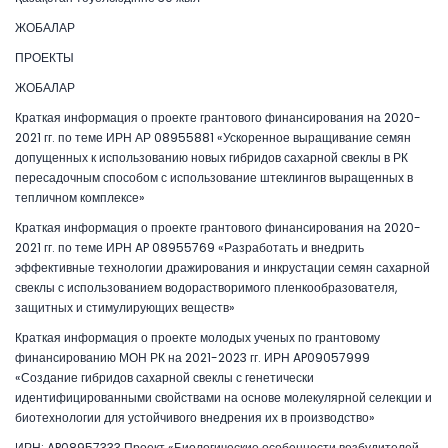
ЖОБАЛАР
ПРОЕКТЫ
ЖОБАЛАР
Краткая информация о проекте грантового финансирования на 2020-
2021 гг. по теме ИРН АР 08955881 «Ускоренное выращивание семян
допущенных к использованию новых гибридов сахарной свеклы в РК
пересадочным способом с использование штеклингов выращенных в
тепличном комплексе»
Краткая информация о проекте грантового финансирования на 2020-
2021 гг. по теме ИРН AP 08955769 «Разработать и внедрить
эффективные технологии дражирования и инкрустации семян сахарной
свеклы с использованием водорастворимого пленкообразователя,
защитных и стимулирующих веществ»
Краткая информация о проекте молодых ученых по грантовому
финансированию МОН РК на 2021-2023 гг. ИРН AP09057999
«Создание гибридов сахарной свеклы с генетически
идентифицированными свойствами на основе молекулярной селекции и
биотехнологии для устойчивого внедрения их в производство»
ИРН: AP08957333 Проект «Биологические особенности возбудителей