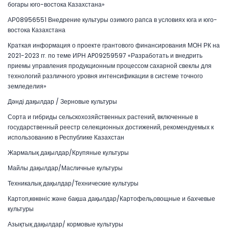
богары юго-востока Казахстана»
АР08956551 Внедрение культуры озимого рапса в условиях юга и юго-
востока Казахстана
Краткая информация о проекте грантового финансирования МОН РК на
2021-2023 гг. по теме ИРН AP09259597 «Разработать и внедрить
приемы управления продукционным процессом сахарной свеклы для
технологий различного уровня интенсификации в системе точного
земледелия»
Дәнді дақылдар / Зерновые культуры
Сорта и гибриды сельскохозяйственных растений, включенные в
государственный реестр селекционных достижений, рекомендуемых к
использованию в Республике Казахстан
Жармалық дақылдар/Крупяные культуры
Майлы дақылдар/Масличные культуры
Техникалық дақылдар/Технические культуры
Картоп,көкөніс және бақша дақылдар/Картофель,овощные и бахчевые
культуры
Азықтық дақылдар/ кормовые культуры