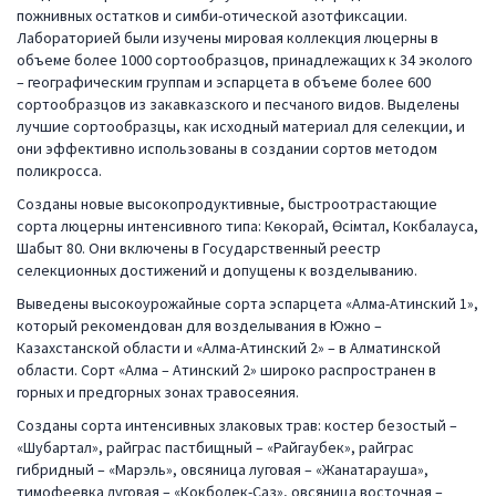
пожнивных остатков и симби-отической азотфиксации.
Лабораторией были изучены мировая коллекция люцерны в
объеме более 1000 сортообразцов, принадлежащих к 34 эколого
– географическим группам и эспарцета в объеме более 600
сортообразцов из закавказского и песчаного видов. Выделены
лучшие сортообразцы, как исходный материал для селекции, и
они эффективно использованы в создании сортов методом
поликросса.
Созданы новые высокопродуктивные, быстроотрастающие
сорта люцерны интенсивного типа: Көкорай, Өсімтал, Кокбалауса,
Шабыт 80. Они включены в Государственный реестр
селекционных достижений и допущены к возделыванию.
Выведены высокоурожайные сорта эспарцета «Алма-Атинский 1»,
который рекомендован для возделывания в Южно –
Казахстанской области и «Алма-Атинский 2» – в Алматинской
области. Сорт «Алма – Атинский 2» широко распространен в
горных и предгорных зонах травосеяния.
Созданы сорта интенсивных злаковых трав: костер безостый –
«Шубартал», райграс пастбищный – «Райгаубек», райграс
гибридный – «Марэль», овсяница луговая – «Жанатарауша»,
тимофеевка луговая – «Кокболек-Саз», овсяница восточная –