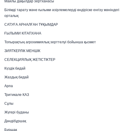
Майлы дақылдар зертханасы
Білімді тарату және ғылыми әзірлемелерді өндіріске енгізу жөніндегі
орталық
САТУҒА АРНАЛҒАН ТҰҚЫМДАР
ҒЫЛЫМИ КІТАПХАНА
Топырақтың агрохимиялық зерттелуі бойынша қызмет
ЗИЯТКЕРЛІК МЕНШІК
СЕЛЕКЦИЯЛЫҚ ЖЕТІСТІКТЕР
Күздік бидай
Жаздық бидай
Арпа
Тритикале КАЗ
Сұлы
Жүгері буданы
Дәндібұршақ
Бұршақ