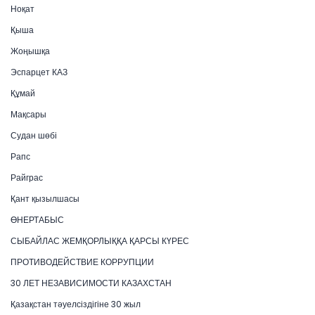
Ноқат
Қыша
Жоңышқа
Эспарцет КАЗ
Құмай
Мақсары
Судан шөбі
Рапс
Райграс
Қант қызылшасы
ӨНЕРТАБЫС
СЫБАЙЛАС ЖЕМҚОРЛЫҚҚА ҚАРСЫ КҮРЕС
ПРОТИВОДЕЙСТВИЕ КОРРУПЦИИ
30 ЛЕТ НЕЗАВИСИМОСТИ КАЗАХСТАН
Қазақстан тәуелсіздігіне 30 жыл