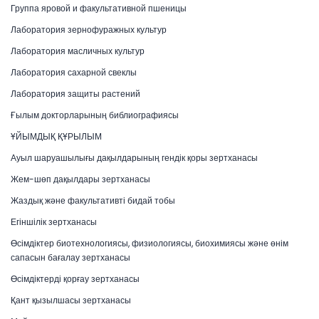
Группа яровой и факультативной пшеницы
Лаборатория зернофуражных культур
Лаборатория масличных культур
Лаборатория сахарной свеклы
Лаборатория защиты растений
Ғылым докторларының библиографиясы
ҰЙЫМДЫҚ ҚҰРЫЛЫМ
Ауыл шаруашылығы дақылдарының гендік қоры зертханасы
Жем-шөп дақылдары зертханасы
Жаздық және факультативті бидай тобы
Егіншілік зертханасы
Өсімдіктер биотехнологиясы, физиологиясы, биохимиясы және өнім
сапасын бағалау зертханасы
Өсімдіктерді қорғау зертханасы
Қант қызылшасы зертханасы