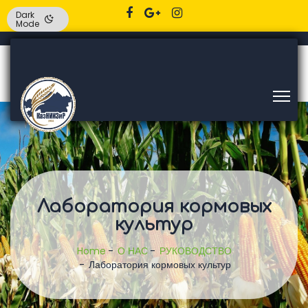
Dark
Mode
Лаборатория кормовых
культур
Home
О НАС
РУКОВОДСТВО
Лаборатория кормовых культур