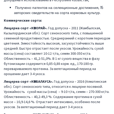
допущены к использованию в Республике Казахстан;
Получено патентов на селекционные достижения, 15
авторских свидетельств на сорта кормовых культур.
Коммерческие сорта:
Люцерна сорт «КӨКОРАЙ».
Год допуска – 2011 (Жамбылская,
Кызылординская обл.). Сорт сенокосного типа, с повышенной
семенной продуктивностью. Среднеранний с коротким периодом
цветения. Зимостойкость высокая, засухоустойчивость выше
средней. Быстро отрастает после укосов. Урожайность сухой
массы (сена) составляет 10-12 т/га, семян 300-350 кг/га.
Облиственность – 41,2-51,0%. В 1 кг сухого вещества в фазу
бутонизации содержится 0,85-0,88 корм. ед., 170-180 гр.
перевариваемого протеина. За вегетационный период на
орошении дает 3-4 укоса.
Люцерна сорт «КӨКБАЛАУСА».
Год допуска – 2016 (Алматинская
обл.). Сорт сенокосного типа, относится к люцерне посевной.
Урожайность сухой массы (сена) – 9-10 т/га, семян – 270-300 кг/га.
Облиственность – 40,2-49,3 %. Содержание протеина в сухой
массе – 10,9-14,6 %. Отрастает интенсивно, особенно после
укосов. За вегетационный период дает 3-4 укоса.