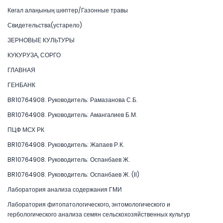
Көгал алаңының шөптер/Газонные травы
Свидетельства(устарело)
ЗЕРНОВЫЕ КУЛЬТУРЫ
КУКУРУЗА, СОРГО
ГЛАВНАЯ
ГЕНБАНК
BR10764908. Руководитель: Рамазанова С.Б.
BR10764908. Руководитель: Амангалиев Б.М.
ПЦФ МСХ РК
BR10764908. Руководитель: Жапаев Р.К.
BR10764908. Руководитель: Оспанбаев Ж.
BR10764908. Руководитель: Оспанбаев Ж. (II)
Лаборатория анализа содержания ГМИ
Лаборатория фитопатологического, энтомологического и
гербологического анализа семян сельскохозяйственных культур