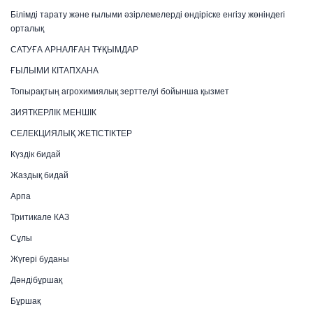
Білімді тарату және ғылыми әзірлемелерді өндіріске енгізу жөніндегі
орталық
САТУҒА АРНАЛҒАН ТҰҚЫМДАР
ҒЫЛЫМИ КІТАПХАНА
Топырақтың агрохимиялық зерттелуі бойынша қызмет
ЗИЯТКЕРЛІК МЕНШІК
СЕЛЕКЦИЯЛЫҚ ЖЕТІСТІКТЕР
Күздік бидай
Жаздық бидай
Арпа
Тритикале КАЗ
Сұлы
Жүгері буданы
Дәндібұршақ
Бұршақ