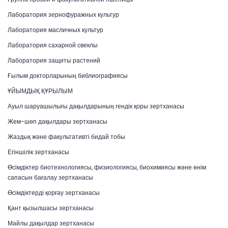
Лаборатория зернофуражных культур
Лаборатория масличных культур
Лаборатория сахарной свеклы
Лаборатория защиты растений
Ғылым докторларының библиографиясы
ҰЙЫМДЫҚ ҚҰРЫЛЫМ
Ауыл шаруашылығы дақылдарының гендік қоры зертханасы
Жем-шөп дақылдары зертханасы
Жаздық және факультативті бидай тобы
Егіншілік зертханасы
Өсімдіктер биотехнологиясы, физиологиясы, биохимиясы және өнім
сапасын бағалау зертханасы
Өсімдіктерді қорғау зертханасы
Қант қызылшасы зертханасы
Майлы дақылдар зертханасы