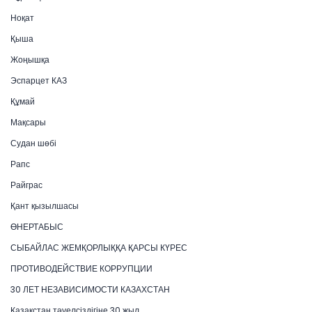
Ноқат
Қыша
Жоңышқа
Эспарцет КАЗ
Құмай
Мақсары
Судан шөбі
Рапс
Райграс
Қант қызылшасы
ӨНЕРТАБЫС
СЫБАЙЛАС ЖЕМҚОРЛЫҚҚА ҚАРСЫ КҮРЕС
ПРОТИВОДЕЙСТВИЕ КОРРУПЦИИ
30 ЛЕТ НЕЗАВИСИМОСТИ КАЗАХСТАН
Қазақстан тәуелсіздігіне 30 жыл