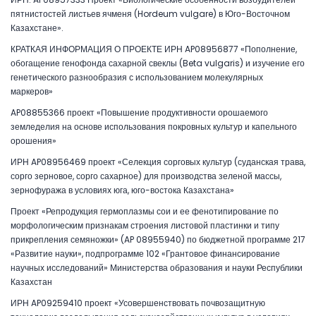
пятнистостей листьев ячменя (Hordeum vulgare) в Юго-Восточном
Казахстане».
КРАТКАЯ ИНФОРМАЦИЯ О ПРОЕКТЕ ИРН AP08956877 «Пополнение,
обогащение генофонда сахарной свеклы (Beta vulgaris) и изучение его
генетического разнообразия с использованием молекулярных
маркеров»
AP08855366 проект «Повышение продуктивности орошаемого
земледелия на основе использования покровных культур и капельного
орошения»
ИРН AP08956469 проект «Селекция сорговых культур (суданская трава,
сорго зерновое, сорго сахарное) для производства зеленой массы,
зернофуража в условиях юга, юго-востока Казахстана»
Проект «Репродукция гермоплазмы сои и ее фенотипирование по
морфологическим признакам строения листовой пластинки и типу
прикрепления семяножки» (AP 08955940) по бюджетной программе 217
«Развитие науки», подпрограмме 102 «Грантовое финансирование
научных исследований» Министерства образования и науки Республики
Казахстан
ИРН AP09259410 проект «Усовершенствовать почвозащитную