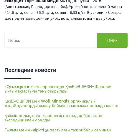
Эспарцет сорт «ШАБЫНДЫК».
Год допуска – 2016
(Алматинская, Павлодарская обл.). Урожайность зеленой массы
424,6 ц/га, сена – 86,5 ц/га, семян – 6,98 ц/га. В условиях богары
дает один полноценный укос, во влажные годы – два укоса.
Найти:
Последние новости
«Qazaqstan» телеарнасында ҚазЕжӨШҒЗИ–Жапония
ынтымақтастығы таныстырылды
ҚазЕжӨШҒЗИ мен Woll Minerals органикалық
тыңайтқыштарды сынау бойынша ынтымақтастыққа келісті
Қазақстандық және жапондық ғалымдар бірлескен
экспедициядан оралды
Ғылым мен өндірісті ұштастырған тәжірибелік семинар