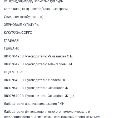
Азықтық дақылдар/ кормовые культуры
Көгал алаңының шөптер/Газонные травы
Свидетельства(устарело)
ЗЕРНОВЫЕ КУЛЬТУРЫ
КУКУРУЗА, СОРГО
ГЛАВНАЯ
ГЕНБАНК
BR10764908. Руководитель: Рамазанова С.Б.
BR10764908. Руководитель: Амангалиев Б.М.
ПЦФ МСХ РК
BR10764908. Руководитель: Жапаев Р.К.
BR10764908. Руководитель: Оспанбаев Ж.
BR10764908. Руководитель: Оспанбаев Ж. (II)
Лаборатория анализа содержания ГМИ
Лаборатория фитопатологического, энтомологического и
гербологического анализа семян сельскохозяйственных культур