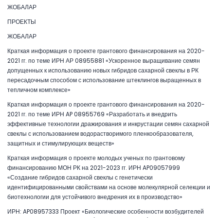
ЖОБАЛАР
ПРОЕКТЫ
ЖОБАЛАР
Краткая информация о проекте грантового финансирования на 2020-
2021 гг. по теме ИРН АР 08955881 «Ускоренное выращивание семян
допущенных к использованию новых гибридов сахарной свеклы в РК
пересадочным способом с использование штеклингов выращенных в
тепличном комплексе»
Краткая информация о проекте грантового финансирования на 2020-
2021 гг. по теме ИРН AP 08955769 «Разработать и внедрить
эффективные технологии дражирования и инкрустации семян сахарной
свеклы с использованием водорастворимого пленкообразователя,
защитных и стимулирующих веществ»
Краткая информация о проекте молодых ученых по грантовому
финансированию МОН РК на 2021-2023 гг. ИРН AP09057999
«Создание гибридов сахарной свеклы с генетически
идентифицированными свойствами на основе молекулярной селекции и
биотехнологии для устойчивого внедрения их в производство»
ИРН: AP08957333 Проект «Биологические особенности возбудителей