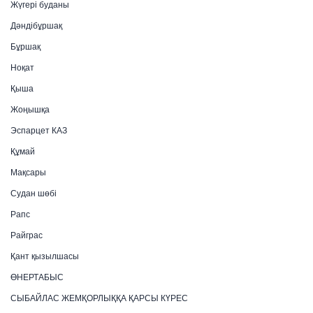
Жүгері буданы
Дәндібұршақ
Бұршақ
Ноқат
Қыша
Жоңышқа
Эспарцет КАЗ
Құмай
Мақсары
Судан шөбі
Рапс
Райграс
Қант қызылшасы
ӨНЕРТАБЫС
СЫБАЙЛАС ЖЕМҚОРЛЫҚҚА ҚАРСЫ КҮРЕС