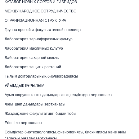
КАТАЛОГ НОВЫХ СОРТОВ И ГИБРИДОВ
МЕЖДУНАРОДНОЕ СОТРУДНИЧЕСТВО
ОГРАНИЗАЦИОННАЯ СТРУКТУРА
Группа яровой и факультативной пшеницы
Лаборатория зернофуражных культур
Лаборатория масличных культур
Лаборатория сахарной свеклы
Лаборатория защиты растений
Ғылым докторларының библиографиясы
ҰЙЫМДЫҚ ҚҰРЫЛЫМ
Ауыл шаруашылығы дақылдарының гендік қоры зертханасы
Жем-шөп дақылдары зертханасы
Жаздық және факультативті бидай тобы
Егіншілік зертханасы
Өсімдіктер биотехнологиясы, физиологиясы, биохимиясы және өнім
сапасын бағалау зертханасы