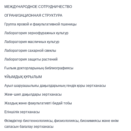
МЕЖДУНАРОДНОЕ СОТРУДНИЧЕСТВО
ОГРАНИЗАЦИОННАЯ СТРУКТУРА
Группа яровой и факультативной пшеницы
Лаборатория зернофуражных культур
Лаборатория масличных культур
Лаборатория сахарной свеклы
Лаборатория защиты растений
Ғылым докторларының библиографиясы
ҰЙЫМДЫҚ ҚҰРЫЛЫМ
Ауыл шаруашылығы дақылдарының гендік қоры зертханасы
Жем-шөп дақылдары зертханасы
Жаздық және факультативті бидай тобы
Егіншілік зертханасы
Өсімдіктер биотехнологиясы, физиологиясы, биохимиясы және өнім
сапасын бағалау зертханасы