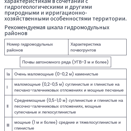
характеристикам в сочетании с
гидрогеологическими и другими
природными и ирригационно-
хозяйственными особенностями территории.
Рекомендуемая шкала гидромодульных
районов
Номер гидромодульных
Характеристика
районов
почвогрунтов
Почвы автономного ряда (УГВ-3 м и более)
Iа
Очень маломощные (0-0,2 м) каменистые
маломощные (0,2-0,5 м) суглинистые и глинистые на
I
песчано-галечниковых отложениях и мощные песчаные
Среднемощные (0,5-1,0 м) суглинистые и глинистые на
II
песочно-галечниковых отложениях, мощные
супесчаные и легкосуглинистые
мощные (1 м и более) средние и тяжелосуглинистые и
III
глинистые