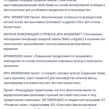
«Создание гибридов сахарной свеклы с генетически
идентифицированными свойствами на основе молекулярной селекции и
биотехнологии для устойчивого внедрения их в производство»
ИРН: AP08957333 Проект «Биологические особенности возбудителей
пятнистостей листьев ячменя (Hordeum vulgare) в Юго-Восточном
Казахстане».
КРАТКАЯ ИНФОРМАЦИЯ О ПРОЕКТЕ ИРН AP08956877 «Пополнение,
обогащение генофонда сахарной свеклы (Beta vulgaris) и изучение его
генетического разнообразия с использованием молекулярных
маркеров»
AP08855366 проект «Повышение продуктивности орошаемого
земледелия на основе использования покровных культур и капельного
орошения»
ИРН AP08956469 проект «Селекция сорговых культур (суданская трава,
сорго зерновое, сорго сахарное) для производства зеленой массы,
зернофуража в условиях юга, юго-востока Казахстана»
Проект «Репродукция гермоплазмы сои и ее фенотипирование по
морфологическим признакам строения листовой пластинки и типу
прикрепления семяножки» (AP 08955940) по бюджетной программе 217
«Развитие науки», подпрограмме 102 «Грантовое финансирование