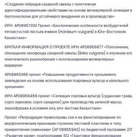
«Создание гибридов сахарной свеклы с генетически
идентифицированными свойствами на основе молекулярной селекции и
биотехнологии для устойчивого внедрения их в производство»
ИРН: AP08957333 Проект «Биологические особенности возбудителей
пятнистостей листьев ячменя (Hordeum vulgare) в Юго-Восточном
Казахстане».
КРАТКАЯ ИНФОРМАЦИЯ О ПРОЕКТЕ ИРН AP08956877 «Пополнение,
обогащение генофонда сахарной свеклы (Beta vulgaris) и изучение его
генетического разнообразия с использованием молекулярных
маркеров»
AP08855366 проект «Повышение продуктивности орошаемого
земледелия на основе использования покровных культур и капельного
орошения»
ИРН AP08956469 проект «Селекция сорговых культур (суданская трава,
сорго зерновое, сорго сахарное) для производства зеленой массы,
зернофуража в условиях юга, юго-востока Казахстана»
Проект «Репродукция гермоплазмы сои и ее фенотипирование по
морфологическим признакам строения листовой пластинки и типу
прикрепления семяножки» (AP 08955940) по бюджетной программе 217
«Развитие науки», подпрограмме 102 «Грантовое финансирование