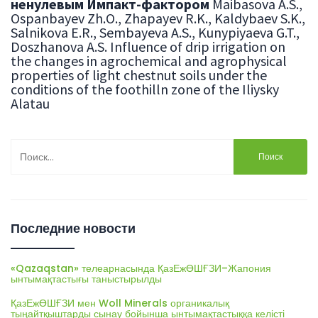
ненулевым Импакт-фактором
Maibasova A.S.,
Ospanbaуev Zh.O., Zhapaуev R.K., Kaldybaev S.K.,
Salnikova E.R., Sembaуeva A.S., Kunypiyaeva G.T.,
Doszhanova A.S. Influence of drip irrigation on
the changes in agrochemical and agrophysical
properties of light chestnut soils under the
conditions of the foothilln zone of the Iliysky
Alatau
Найти:
Последние новости
«Qazaqstan» телеарнасында ҚазЕжӨШҒЗИ–Жапония
ынтымақтастығы таныстырылды
ҚазЕжӨШҒЗИ мен Woll Minerals органикалық
тыңайтқыштарды сынау бойынша ынтымақтастыққа келісті