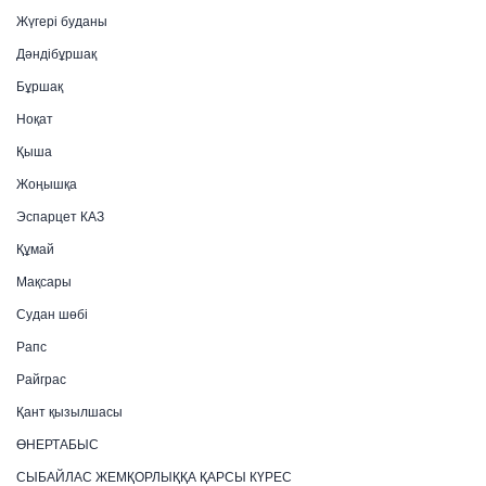
Жүгері буданы
Дәндібұршақ
Бұршақ
Ноқат
Қыша
Жоңышқа
Эспарцет КАЗ
Құмай
Мақсары
Судан шөбі
Рапс
Райграс
Қант қызылшасы
ӨНЕРТАБЫС
СЫБАЙЛАС ЖЕМҚОРЛЫҚҚА ҚАРСЫ КҮРЕС