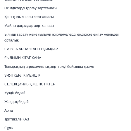
Өсімдіктерді қорғау зертханасы
Қант қызылшасы зертханасы
Майлы дақылдар зертханасы
Білімді тарату және ғылыми әзірлемелерді өндіріске енгізу жөніндегі
орталық
САТУҒА АРНАЛҒАН ТҰҚЫМДАР
ҒЫЛЫМИ КІТАПХАНА
Топырақтың агрохимиялық зерттелуі бойынша қызмет
ЗИЯТКЕРЛІК МЕНШІК
СЕЛЕКЦИЯЛЫҚ ЖЕТІСТІКТЕР
Күздік бидай
Жаздық бидай
Арпа
Тритикале КАЗ
Сұлы