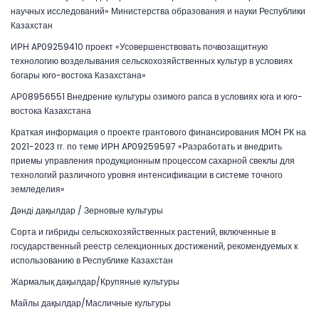
научных исследований» Министерства образования и науки Республики
Казахстан
ИРН AP09259410 проект «Усовершенствовать почвозащитную
технологию возделывания сельскохозяйственных культур в условиях
богары юго-востока Казахстана»
АР08956551 Внедрение культуры озимого рапса в условиях юга и юго-
востока Казахстана
Краткая информация о проекте грантового финансирования МОН РК на
2021-2023 гг. по теме ИРН AP09259597 «Разработать и внедрить
приемы управления продукционным процессом сахарной свеклы для
технологий различного уровня интенсификации в системе точного
земледелия»
Дәнді дақылдар / Зерновые культуры
Сорта и гибриды сельскохозяйственных растений, включенные в
государственный реестр селекционных достижений, рекомендуемых к
использованию в Республике Казахстан
Жармалық дақылдар/Крупяные культуры
Майлы дақылдар/Масличные культуры