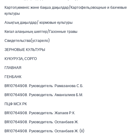
Картоп,көкөніс және бақша дақылдар/Картофель,овощные и бахчевые
культуры
Азықтық дақылдар/ кормовые культуры
Көгал алаңының шөптер/Газонные травы
Свидетельства(устарело)
ЗЕРНОВЫЕ КУЛЬТУРЫ
КУКУРУЗА, СОРГО
ГЛАВНАЯ
ГЕНБАНК
BR10764908. Руководитель: Рамазанова С.Б.
BR10764908. Руководитель: Амангалиев Б.М.
ПЦФ МСХ РК
BR10764908. Руководитель: Жапаев Р.К.
BR10764908. Руководитель: Оспанбаев Ж.
BR10764908. Руководитель: Оспанбаев Ж. (II)