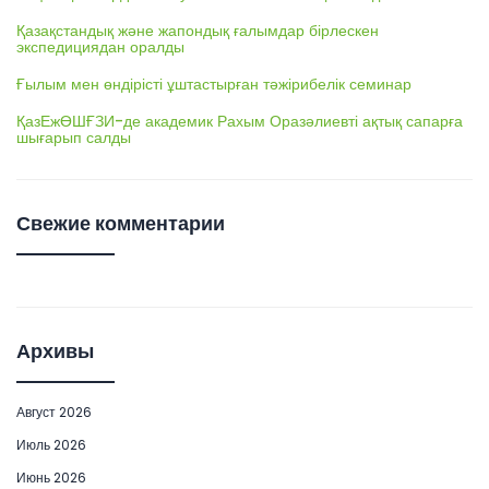
Қазақстандық және жапондық ғалымдар бірлескен
экспедициядан оралды
Ғылым мен өндірісті ұштастырған тәжірибелік семинар
ҚазЕжӨШҒЗИ-де академик Рахым Оразәлиевті ақтық сапарға
шығарып салды
Свежие комментарии
Архивы
Август 2026
Июль 2026
Июнь 2026