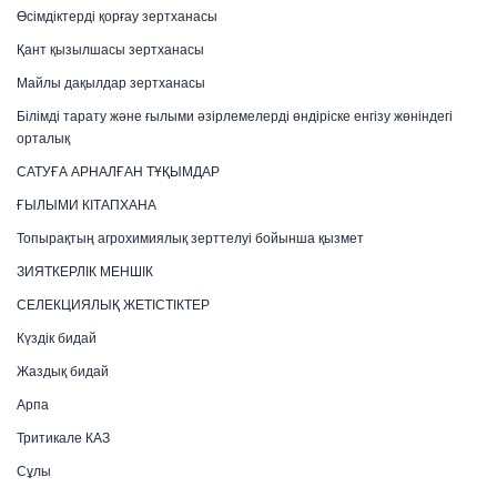
Өсімдіктерді қорғау зертханасы
Қант қызылшасы зертханасы
Майлы дақылдар зертханасы
Білімді тарату және ғылыми әзірлемелерді өндіріске енгізу жөніндегі
орталық
САТУҒА АРНАЛҒАН ТҰҚЫМДАР
ҒЫЛЫМИ КІТАПХАНА
Топырақтың агрохимиялық зерттелуі бойынша қызмет
ЗИЯТКЕРЛІК МЕНШІК
СЕЛЕКЦИЯЛЫҚ ЖЕТІСТІКТЕР
Күздік бидай
Жаздық бидай
Арпа
Тритикале КАЗ
Сұлы