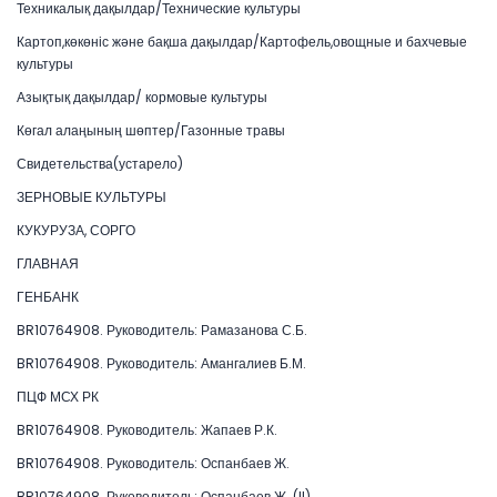
Техникалық дақылдар/Технические культуры
Картоп,көкөніс және бақша дақылдар/Картофель,овощные и бахчевые
культуры
Азықтық дақылдар/ кормовые культуры
Көгал алаңының шөптер/Газонные травы
Свидетельства(устарело)
ЗЕРНОВЫЕ КУЛЬТУРЫ
КУКУРУЗА, СОРГО
ГЛАВНАЯ
ГЕНБАНК
BR10764908. Руководитель: Рамазанова С.Б.
BR10764908. Руководитель: Амангалиев Б.М.
ПЦФ МСХ РК
BR10764908. Руководитель: Жапаев Р.К.
BR10764908. Руководитель: Оспанбаев Ж.
BR10764908. Руководитель: Оспанбаев Ж. (II)