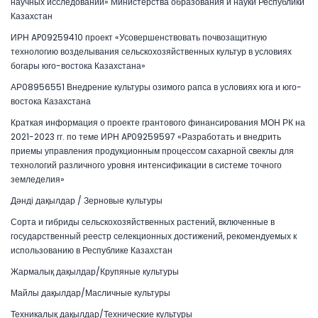
научных исследований» Министерства образования и науки Республики
Казахстан
ИРН AP09259410 проект «Усовершенствовать почвозащитную
технологию возделывания сельскохозяйственных культур в условиях
богары юго-востока Казахстана»
АР08956551 Внедрение культуры озимого рапса в условиях юга и юго-
востока Казахстана
Краткая информация о проекте грантового финансирования МОН РК на
2021-2023 гг. по теме ИРН AP09259597 «Разработать и внедрить
приемы управления продукционным процессом сахарной свеклы для
технологий различного уровня интенсификации в системе точного
земледелия»
Дәнді дақылдар / Зерновые культуры
Сорта и гибриды сельскохозяйственных растений, включенные в
государственный реестр селекционных достижений, рекомендуемых к
использованию в Республике Казахстан
Жармалық дақылдар/Крупяные культуры
Майлы дақылдар/Масличные культуры
Техникалық дақылдар/Технические культуры