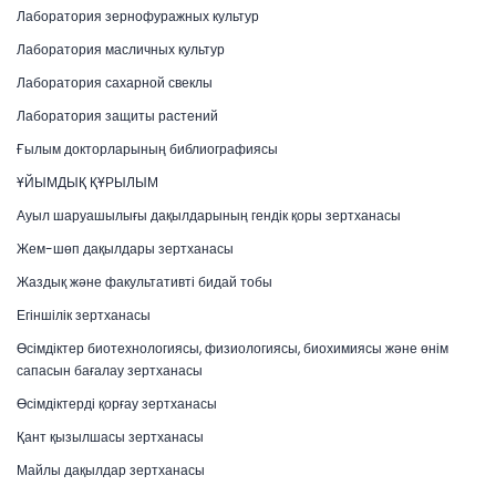
Лаборатория зернофуражных культур
Лаборатория масличных культур
Лаборатория сахарной свеклы
Лаборатория защиты растений
Ғылым докторларының библиографиясы
ҰЙЫМДЫҚ ҚҰРЫЛЫМ
Ауыл шаруашылығы дақылдарының гендік қоры зертханасы
Жем-шөп дақылдары зертханасы
Жаздық және факультативті бидай тобы
Егіншілік зертханасы
Өсімдіктер биотехнологиясы, физиологиясы, биохимиясы және өнім
сапасын бағалау зертханасы
Өсімдіктерді қорғау зертханасы
Қант қызылшасы зертханасы
Майлы дақылдар зертханасы