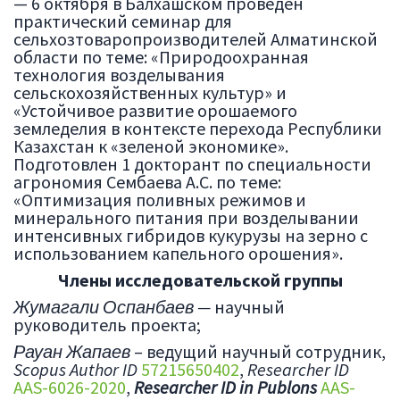
— 6 октября в Балхашском проведен
практический семинар для
сельхозтоваропроизводителей Алматинской
области по теме: «Природоохранная
технология возделывания
сельскохозяйственных культур» и
«Устойчивое развитие орошаемого
земледелия в контексте перехода Республики
Казахстан к «зеленой экономике».
Подготовлен 1 докторант по специальности
агрономия Сембаева А.С. по теме:
«Оптимизация поливных режимов и
минерального питания при возделывании
интенсивных гибридов кукурузы на зерно с
использованием капельного орошения».
Члены исследовательской группы
Жумагали
Оспанбаев —
научный
руководитель проекта;
Рауан
Жапаев
– ведущий научный сотрудник,
Scopus Author ID
57215650402
,
Researcher ID
AAS-6026-2020
,
Researcher ID in Publons
AAS-