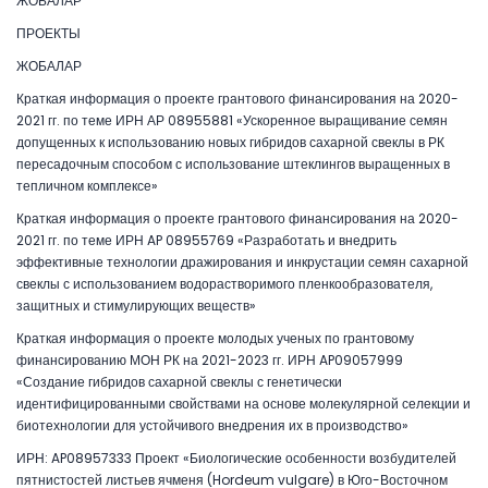
ЖОБАЛАР
ПРОЕКТЫ
ЖОБАЛАР
Краткая информация о проекте грантового финансирования на 2020-
2021 гг. по теме ИРН АР 08955881 «Ускоренное выращивание семян
допущенных к использованию новых гибридов сахарной свеклы в РК
пересадочным способом с использование штеклингов выращенных в
тепличном комплексе»
Краткая информация о проекте грантового финансирования на 2020-
2021 гг. по теме ИРН AP 08955769 «Разработать и внедрить
эффективные технологии дражирования и инкрустации семян сахарной
свеклы с использованием водорастворимого пленкообразователя,
защитных и стимулирующих веществ»
Краткая информация о проекте молодых ученых по грантовому
финансированию МОН РК на 2021-2023 гг. ИРН AP09057999
«Создание гибридов сахарной свеклы с генетически
идентифицированными свойствами на основе молекулярной селекции и
биотехнологии для устойчивого внедрения их в производство»
ИРН: AP08957333 Проект «Биологические особенности возбудителей
пятнистостей листьев ячменя (Hordeum vulgare) в Юго-Восточном