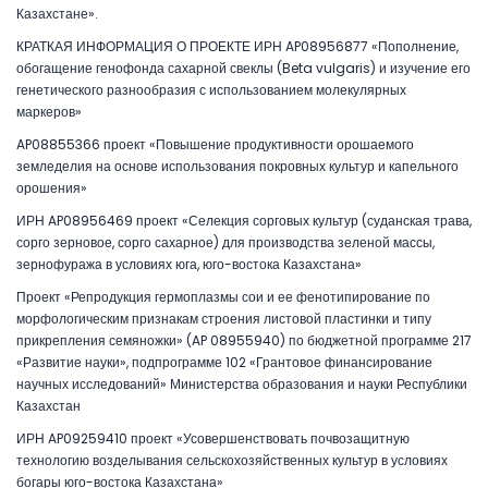
Казахстане».
КРАТКАЯ ИНФОРМАЦИЯ О ПРОЕКТЕ ИРН AP08956877 «Пополнение,
обогащение генофонда сахарной свеклы (Beta vulgaris) и изучение его
генетического разнообразия с использованием молекулярных
маркеров»
AP08855366 проект «Повышение продуктивности орошаемого
земледелия на основе использования покровных культур и капельного
орошения»
ИРН AP08956469 проект «Селекция сорговых культур (суданская трава,
сорго зерновое, сорго сахарное) для производства зеленой массы,
зернофуража в условиях юга, юго-востока Казахстана»
Проект «Репродукция гермоплазмы сои и ее фенотипирование по
морфологическим признакам строения листовой пластинки и типу
прикрепления семяножки» (AP 08955940) по бюджетной программе 217
«Развитие науки», подпрограмме 102 «Грантовое финансирование
научных исследований» Министерства образования и науки Республики
Казахстан
ИРН AP09259410 проект «Усовершенствовать почвозащитную
технологию возделывания сельскохозяйственных культур в условиях
богары юго-востока Казахстана»