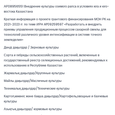
АР08956551 Внедрение культуры озимого рапса в условиях юга и юго-
востока Казахстана
Краткая информация о проекте грантового финансирования МОН РК на
2021-2023 гг. по теме ИРН AP09259597 «Разработать и внедрить
приемы управления продукционным процессом сахарной свеклы для
технологий различного уровня интенсификации в системе точного
земледелия»
Дәнді дақылдар / Зерновые культуры
Сорта и гибриды сельскохозяйственных растений, включенные в
государственный реестр селекционных достижений, рекомендуемых к
использованию в Республике Казахстан
Жармалық дақылдар/Крупяные культуры
Майлы дақылдар/Масличные культуры
Техникалық дақылдар/Технические культуры
Картоп,көкөніс және бақша дақылдар/Картофель,овощные и бахчевые
культуры
Азықтық дақылдар/ кормовые культуры