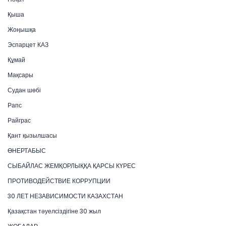
Қыша
Жоңышқа
Эспарцет КАЗ
Құмай
Мақсары
Судан шөбі
Рапс
Райграс
Қант қызылшасы
ӨНЕРТАБЫС
СЫБАЙЛАС ЖЕМҚОРЛЫҚҚА ҚАРСЫ КҮРЕС
ПРОТИВОДЕЙСТВИЕ КОРРУПЦИИ
30 ЛЕТ НЕЗАВИСИМОСТИ КАЗАХСТАН
Қазақстан тәуелсіздігіне 30 жыл