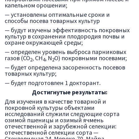
капельном орошении;
— установлены оптимальные сроки и
способы посева товарных культур
— будут изучены эффективность покровных
культур в сохранении плодородия почвы и
охране окружающей среды;
— определен уровень выброса парниковых
газов (СО
, СН
, N
O) покровными посевами;
2
4
2
— будет определена засоренность посевов
товарных культур;
— будет подготовлен 1 докторант.
Достигнутые результаты:
Для изучения в качестве товарной и
покровной культуры объектами
исследований служили следующие сорта
озимой пшеницы и озимый ячмень
отечественной и зарубежной селекции:
отечественной селекции сорта —
Стекловидная 24, Мереке-70, Майра,