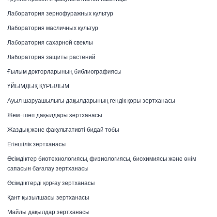
Лаборатория зернофуражных культур
Лаборатория масличных культур
Лаборатория сахарной свеклы
Лаборатория защиты растений
Ғылым докторларының библиографиясы
ҰЙЫМДЫҚ ҚҰРЫЛЫМ
Ауыл шаруашылығы дақылдарының гендік қоры зертханасы
Жем-шөп дақылдары зертханасы
Жаздық және факультативті бидай тобы
Егіншілік зертханасы
Өсімдіктер биотехнологиясы, физиологиясы, биохимиясы және өнім
сапасын бағалау зертханасы
Өсімдіктерді қорғау зертханасы
Қант қызылшасы зертханасы
Майлы дақылдар зертханасы