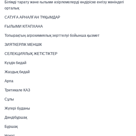
Білімді тарату және ғылыми әзірлемелерді өндіріске енгізу жөніндегі
орталық
САТУҒА АРНАЛҒАН ТҰҚЫМДАР
ҒЫЛЫМИ КІТАПХАНА
Топырақтың агрохимиялық зерттелуі бойынша қызмет
ЗИЯТКЕРЛІК МЕНШІК
СЕЛЕКЦИЯЛЫҚ ЖЕТІСТІКТЕР
Күздік бидай
Жаздық бидай
Арпа
Тритикале КАЗ
Сұлы
Жүгері буданы
Дәндібұршақ
Бұршақ
Ноқат