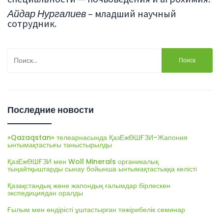
Айдар Нургалиев
– младший научный
сотрудник.
Найти:
Последние новости
«Qazaqstan» телеарнасында ҚазЕжӨШҒЗИ–Жапония
ынтымақтастығы таныстырылды
ҚазЕжӨШҒЗИ мен Woll Minerals органикалық
тыңайтқыштарды сынау бойынша ынтымақтастыққа келісті
Қазақстандық және жапондық ғалымдар бірлескен
экспедициядан оралды
Ғылым мен өндірісті ұштастырған тәжірибелік семинар