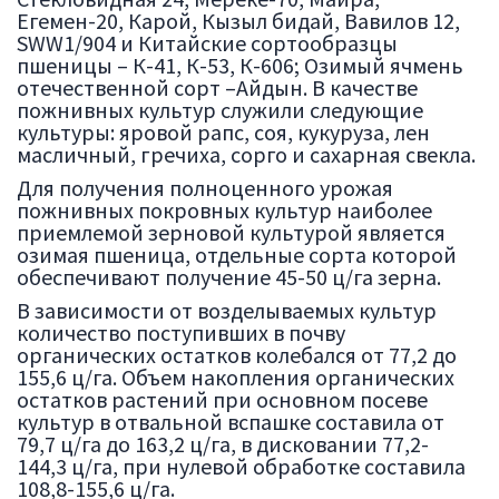
Егемен-20, Карой, Кызыл бидай, Вавилов 12,
SWW1/904 и Китайские сортообразцы
пшеницы – К-41, К-53, К-606; Озимый ячмень
отечественной сорт –Айдын. В качестве
пожнивных культур служили следующие
культуры: яровой рапс, соя, кукуруза, лен
масличный, гречиха, сорго и сахарная свекла.
Для получения полноценного урожая
пожнивных покровных культур наиболее
приемлемой зерновой культурой является
озимая пшеница, отдельные сорта которой
обеспечивают получение 45-50 ц/га зерна.
В зависимости от возделываемых культур
количество поступивших в почву
органических остатков колебался от 77,2 до
155,6 ц/га. Объем накопления органических
остатков растений при основном посеве
культур в отвальной вспашке составила от
79,7 ц/га до 163,2 ц/га, в дисковании 77,2-
144,3 ц/га, при нулевой обработке составила
108,8-155,6 ц/га.