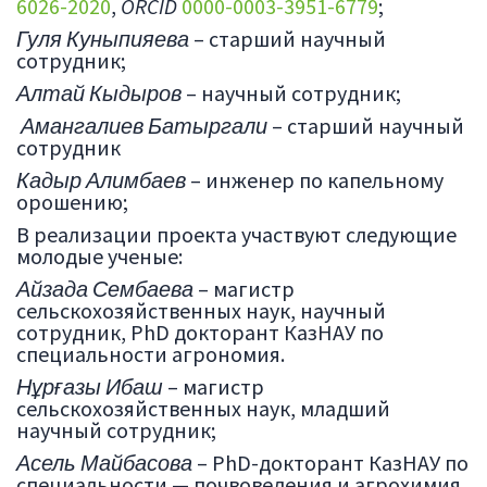
6026-2020
,
ORCID
0000-0003-3951-6779
;
Гуля Куныпияева
– cтарший научный
сотрудник;
Алтай Кыдыров
– научный сотрудник;
Амангалиев Батыргали
– cтарший научный
сотрудник
Кадыр Алимбаев
– инженер по капельному
орошению;
В реализации проекта участвуют следующие
молодые ученые:
Айзада Сембаева
– магистр
сельскохозяйственных наук, научный
сотрудник, PhD докторант КазНАУ по
специальности агрономия.
Нұрғазы Ибаш
– магистр
сельскохозяйственных наук, младший
научный сотрудник;
Асель Майбасова
– PhD-докторант КазНАУ по
специальности — почвоведения и агрохимия.