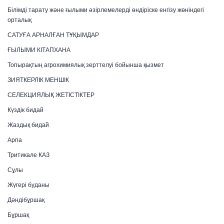
Білімді тарату және ғылыми әзірлемелерді өндіріске енгізу жөніндегі
орталық
САТУҒА АРНАЛҒАН ТҰҚЫМДАР
ҒЫЛЫМИ КІТАПХАНА
Топырақтың агрохимиялық зерттелуі бойынша қызмет
ЗИЯТКЕРЛІК МЕНШІК
СЕЛЕКЦИЯЛЫҚ ЖЕТІСТІКТЕР
Күздік бидай
Жаздық бидай
Арпа
Тритикале КАЗ
Сұлы
Жүгері буданы
Дәндібұршақ
Бұршақ