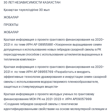
30 ЛЕТ НЕЗАВИСИМОСТИ КАЗАХСТАН
Қазақстан тәуелсіздігіне 30 жыл
ЖОБАЛАР
ПРОЕКТЫ
ЖОБАЛАР
Краткая информация о проекте грантового финансирования на 2020-
2021 гг. по теме ИРН АР 08955881 «Ускоренное выращивание семян
допущенных к использованию новых гибридов сахарной свеклы в РК
пересадочным способом с использование штеклингов выращенных в
тепличном комплексе»
Краткая информация о проекте грантового финансирования на 2020-
2021 гг. по теме ИРН AP 08955769 «Разработать и внедрить
эффективные технологии дражирования и инкрустации семян сахарной
свеклы с использованием водорастворимого пленкообразователя,
защитных и стимулирующих веществ»
Краткая информация о проекте молодых ученых по грантовому
финансированию МОН РК на 2021-2023 гг. ИРН AP09057999
«Создание гибридов сахарной свеклы с генетически
идентифицированными свойствами на основе молекулярной селекции и