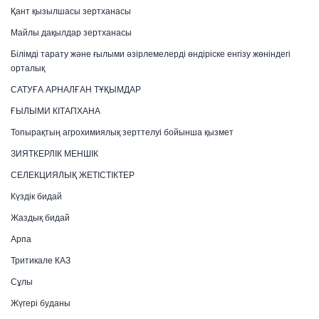
Қант қызылшасы зертханасы
Майлы дақылдар зертханасы
Білімді тарату және ғылыми әзірлемелерді өндіріске енгізу жөніндегі
орталық
САТУҒА АРНАЛҒАН ТҰҚЫМДАР
ҒЫЛЫМИ КІТАПХАНА
Топырақтың агрохимиялық зерттелуі бойынша қызмет
ЗИЯТКЕРЛІК МЕНШІК
СЕЛЕКЦИЯЛЫҚ ЖЕТІСТІКТЕР
Күздік бидай
Жаздық бидай
Арпа
Тритикале КАЗ
Сұлы
Жүгері буданы