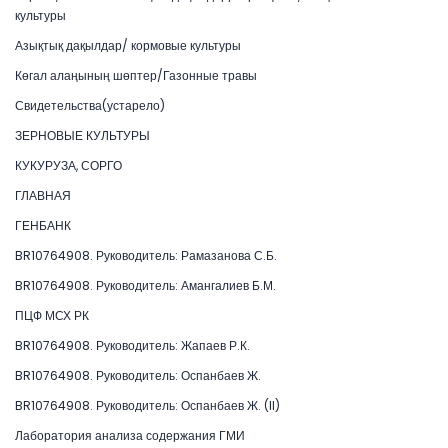
культуры
Азықтық дақылдар/ кормовые культуры
Көгал алаңының шөптер/Газонные травы
Свидетельства(устарело)
ЗЕРНОВЫЕ КУЛЬТУРЫ
КУКУРУЗА, СОРГО
ГЛАВНАЯ
ГЕНБАНК
BR10764908. Руководитель: Рамазанова С.Б.
BR10764908. Руководитель: Амангалиев Б.М.
ПЦФ МСХ РК
BR10764908. Руководитель: Жапаев Р.К.
BR10764908. Руководитель: Оспанбаев Ж.
BR10764908. Руководитель: Оспанбаев Ж. (II)
Лаборатория анализа содержания ГМИ