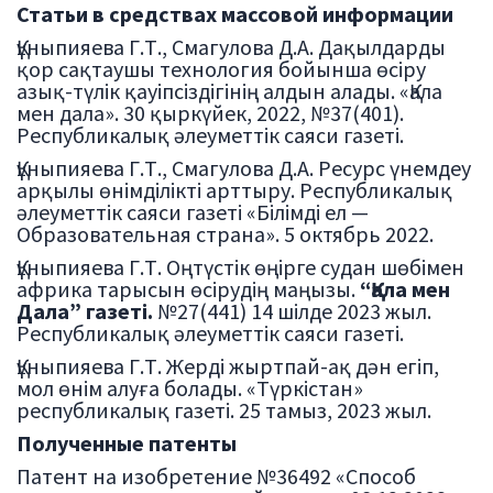
Статьи в средствах массовой информации
Құныпияева Г.Т., Смагулова Д.А. Дақылдарды
қор сақтаушы технология бойынша өсіру
азық-түлік қауіпсіздігінің алдын алады. «Қала
мен дала». 30 қыркүйек, 2022, №37(401).
Республикалық әлеуметтік саяси газеті.
Құныпияева Г.Т., Смагулова Д.А. Ресурс үнемдеу
арқылы өнімділікті арттыру. Республикалық
әлеуметтік саяси газеті «Білімді ел —
Образовательная страна». 5 октябрь 2022.
Құныпияева Г.Т. Оңтүстік өңірге судан шөбімен
африка тарысын өсірудің маңызы.
“
Қала мен
Дала” газеті.
№27(441) 14 шілде 2023 жыл.
Республикалық әлеуметтік саяси газеті.
Құныпияева Г.Т. Жерді жыртпай-ақ дән егіп,
мол өнім алуға болады. «Түркістан»
республикалық газеті. 25 тамыз, 2023 жыл.
Полученные патенты
Патент на изобретение №36492 «Способ