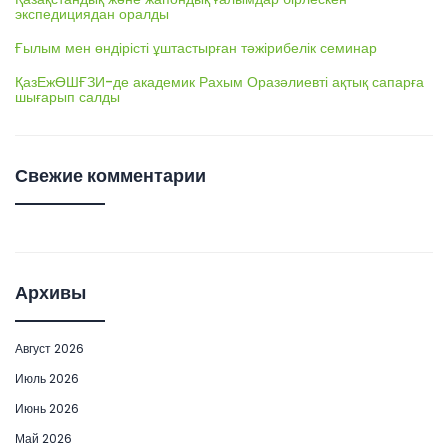
экспедициядан оралды
Ғылым мен өндірісті ұштастырған тәжірибелік семинар
ҚазЕжӨШҒЗИ-де академик Рахым Оразәлиевті ақтық сапарға
шығарып салды
Свежие комментарии
Архивы
Август 2026
Июль 2026
Июнь 2026
Май 2026