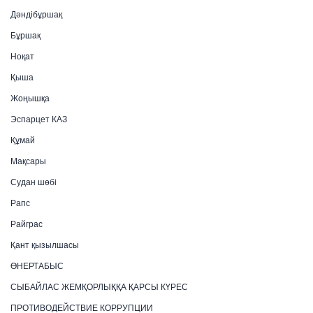
Дәндібұршақ
Бұршақ
Ноқат
Қыша
Жоңышқа
Эспарцет КАЗ
Құмай
Мақсары
Судан шөбі
Рапс
Райграс
Қант қызылшасы
ӨНЕРТАБЫС
СЫБАЙЛАС ЖЕМҚОРЛЫҚҚА ҚАРСЫ КҮРЕС
ПРОТИВОДЕЙСТВИЕ КОРРУПЦИИ