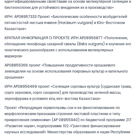
идентифицированными свойствами на основе молекулярной селекции и
биотехнологии для устойчивого внедрения их в производство»
ИРН: AP08957333 Проект «Биологические особенности возбудителей
пятнистостей листьев ячменя (Hordeum vulgare) в Юго-Восточном
Казахстане».
КРАТКАЯ ИНФОРМАЦИЯ О ПРОЕКТЕ ИРН AP08956877 «Пополнение,
обогащение генофонда сахарной свеклы (Beta vulgaris) и изучение его
генетического разнообразия с использованием молекулярных
маркеров»
AP08855366 проект «Повышение продуктивности орошаемого
земледелия на основе использования покровных культур и капельного
орошения»
ИРН AP08956469 проект «Селекция сорговых культур (суданская трава,
сорго зерновое, сорго сахарное) для производства зеленой массы,
зернофуража в условиях юга, юго-востока Казахстана»
Проект «Репродукция гермоплазмы сои и ее фенотипирование по
морфологическим признакам строения листовой пластинки и типу
прикрепления семяножки» (AP 08955940) по бюджетной программе 217
«Развитие науки», подпрограмме 102 «Грантовое финансирование
научных исследований» Министерства образования и науки Республики