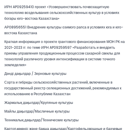
ИРН AP09259410 проект «Усовершенствовать почвозащитную
технологию возделывания сельскохозяйственных культур в условиях
богары юго-востока Казахстана»
АР08956551 Внедрение культуры озимого рапса в условиях юга и юго-
востока Казахстана
Краткая информация о проекте грантового финансирования МОН РК на
2021-2023 гг. по теме ИРН AP09259597 «Разработать и внедрить
приемы управления продукционным процессом сахарной свеклы для
технологий различного уровня интенсификации в системе точного
земледелия»
Дәнді дақылдар / Зерновые культуры
Сорта и гибриды сельскохозяйственных растений, включенные в
государственный реестр селекционных достижений, рекомендуемых к
использованию в Республике Казахстан
Жармалық дақылдар/Крупяные культуры
Майлы дақылдар/Масличные культуры
Техникалық дақылдар/Технические культуры
Картоп,көкөніс және бақша дақылдар/Картофель,овощные и бахчевые