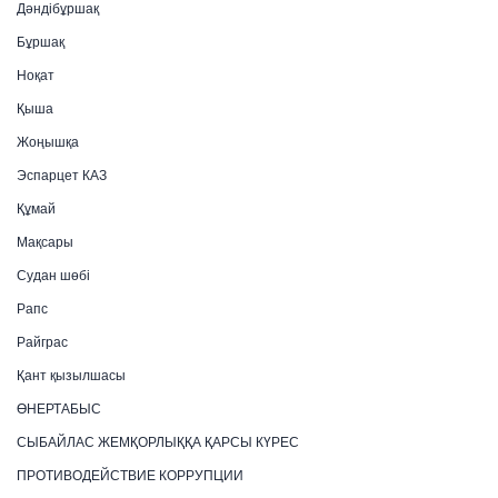
Дәндібұршақ
Бұршақ
Ноқат
Қыша
Жоңышқа
Эспарцет КАЗ
Құмай
Мақсары
Судан шөбі
Рапс
Райграс
Қант қызылшасы
ӨНЕРТАБЫС
СЫБАЙЛАС ЖЕМҚОРЛЫҚҚА ҚАРСЫ КҮРЕС
ПРОТИВОДЕЙСТВИЕ КОРРУПЦИИ