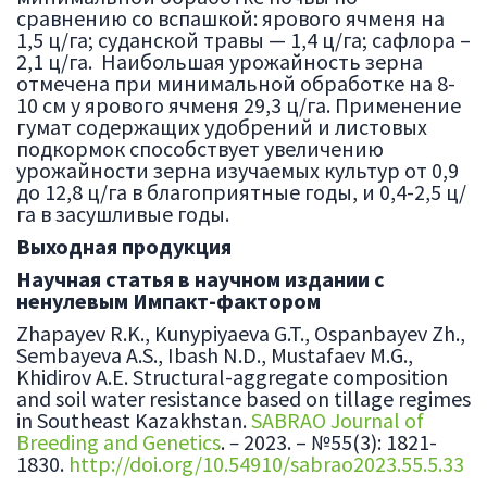
сравнению со вспашкой: ярового ячменя на
1,5 ц/га; суданской травы — 1,4 ц/га; сафлора –
2,1 ц/га. Наибольшая урожайность зерна
отмечена при минимальной обработке на 8-
10 см у ярового ячменя 29,3 ц/га. Применение
гумат содержащих удобрений и листовых
подкормок способствует увеличению
урожайности зерна изучаемых культур от 0,9
до 12,8 ц/га в благоприятные годы, и 0,4-2,5 ц/
га в засушливые годы.
Выходная продукция
Научная статья в научном издании с
ненулевым Импакт-фактором
Zhapayev R.K., Kunypiyaeva G.T., Ospanbayev Zh.,
Sembayeva A.S., Ibash N.D., Mustafaev M.G.,
Khidirov A.E. Structural-aggregate composition
and soil water resistance based on tillage regimes
in Southeast Kazakhstan.
SABRAO Journal of
Breeding and Genetics
.
–
2023. – №55(3): 1821-
1830.
http://doi.org/10.54910/sabrao2023.55.5.33