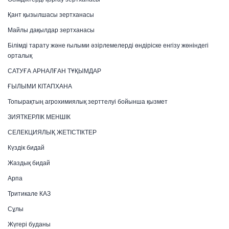
Қант қызылшасы зертханасы
Майлы дақылдар зертханасы
Білімді тарату және ғылыми әзірлемелерді өндіріске енгізу жөніндегі
орталық
САТУҒА АРНАЛҒАН ТҰҚЫМДАР
ҒЫЛЫМИ КІТАПХАНА
Топырақтың агрохимиялық зерттелуі бойынша қызмет
ЗИЯТКЕРЛІК МЕНШІК
СЕЛЕКЦИЯЛЫҚ ЖЕТІСТІКТЕР
Күздік бидай
Жаздық бидай
Арпа
Тритикале КАЗ
Сұлы
Жүгері буданы