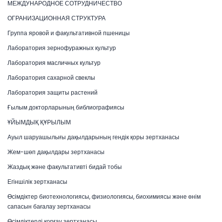
МЕЖДУНАРОДНОЕ СОТРУДНИЧЕСТВО
ОГРАНИЗАЦИОННАЯ СТРУКТУРА
Группа яровой и факультативной пшеницы
Лаборатория зернофуражных культур
Лаборатория масличных культур
Лаборатория сахарной свеклы
Лаборатория защиты растений
Ғылым докторларының библиографиясы
ҰЙЫМДЫҚ ҚҰРЫЛЫМ
Ауыл шаруашылығы дақылдарының гендік қоры зертханасы
Жем-шөп дақылдары зертханасы
Жаздық және факультативті бидай тобы
Егіншілік зертханасы
Өсімдіктер биотехнологиясы, физиологиясы, биохимиясы және өнім
сапасын бағалау зертханасы
Өсімдіктерді қорғау зертханасы