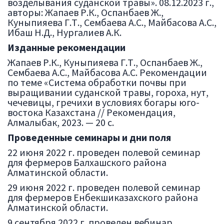
возделывания суданской травы». 08.12.2023 г.,
авторы: Жапаев Р.К., Оспанбаев Ж.,
Куныпияева Г.Т., Сембаева А.С., Майбасова А.С.,
Ибаш Н.Д., Нургалиев А.К.
Изданные рекомендации
Жапаев Р.К., Куныпияева Г.Т., Оспанбаев Ж.,
Сембаева А.С., Майбасова А.С. Рекомендации
по теме «Система обработки почвы при
выращивании суданской травы, гороха, нут,
чечевицы, гречихи в условиях богары юго-
востока Казахстана // Рекомендация,
Алмалыбак, 2023. — 20 с.
Проведенные семинары и дни поля
22 июня 2022 г. проведен полевой семинар
для фермеров Балхашского района
Алматинской области.
29 июня 2022 г. проведен полевой семинар
для фермеров Енбекшиказахского района
Алматинской области.
9 сентября 2022 г. проведен вебинар.