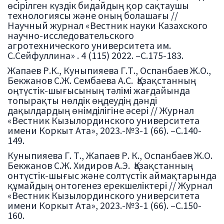
өсірілген күздік бидайдың қор сақтаушы
технологиясы және оның болашағы //
Научный журнал «Вестник науки Казахского
научно-исследовательского
агротехнического университета им.
С.Сейфуллина» . 4 (115) 2022. –С.175-183.
Жапаев Р.К., Куныпияева Г.Т., Оспанбаев Ж.О.,
Бекжанов С.Ж. Сембаева А.С. Қазақстанның
оңтүстік-шығысының тәлімі жағдайында
топырақты нөлдік өңдеудің дәнді
дақылдардың өнімділігіне әсері // Журнал
«Вестник Кызылординского университета
имени Коркыт Ата», 2023.-№3-1 (66). –С.140-
149.
Куныпияева Г. Т., Жапаев Р. К., Оспанбаев Ж.О.
Бекжанов С.Ж. Хидиров А.Э. Қазақстанның
онтүстік-шығыс және солтүстік аймақтарында
құмайдың онтогенез ерекшеліктері // Журнал
«Вестник Кызылординского университета
имени Коркыт Ата», 2023.-№3-1 (66). –С.150-
160.