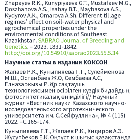
Zhapayev R.K., Kunypiyaeva G.T., Mustafaev M.G.,
Doszhanova A.S., Isabay B.T., Maybasova A.S.,
Kydyrov A.K., Omarova A.Sh. Different tillage
regimes’ effect on soil-water physical and
agrochemical properties under the
environmental conditions of Southeast
Kazakhstan.
SABRAO Journal of Breeding and
Genetics
. – 2023. 1831-1842.
http://doi.org/10.54910/sabrao2023.55.5.34
Научные статьи в издании КОКСОН
Жапаев Р.К., Куныпияева Г.Т., Сулейменова
М.Ш., Оспанбаев Ж.О, Сембаева А.С,
Елназаркызы Р. Қор сақтаушы
технологиясымен өсірілген күздік бидайдың
фотосинтетикалық өнімділігі// Научный
журнал «Вестник науки Казахского научно-
исследовательского агротехнического
университета им. С.Сейфуллина», № 4 (115)
2022. –С.165-174.
Куныпияева Г.Т., Жапаев Р.К., Хидиров А.Э.
Жусупбеков Е.К. Оңтүстік шығыс қазақстанда