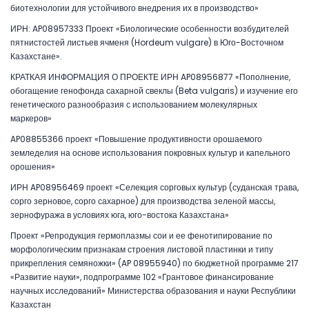
биотехнологии для устойчивого внедрения их в производство»
ИРН: AP08957333 Проект «Биологические особенности возбудителей
пятнистостей листьев ячменя (Hordeum vulgare) в Юго-Восточном
Казахстане».
КРАТКАЯ ИНФОРМАЦИЯ О ПРОЕКТЕ ИРН AP08956877 «Пополнение,
обогащение генофонда сахарной свеклы (Beta vulgaris) и изучение его
генетического разнообразия с использованием молекулярных
маркеров»
AP08855366 проект «Повышение продуктивности орошаемого
земледелия на основе использования покровных культур и капельного
орошения»
ИРН AP08956469 проект «Селекция сорговых культур (суданская трава,
сорго зерновое, сорго сахарное) для производства зеленой массы,
зернофуража в условиях юга, юго-востока Казахстана»
Проект «Репродукция гермоплазмы сои и ее фенотипирование по
морфологическим признакам строения листовой пластинки и типу
прикрепления семяножки» (AP 08955940) по бюджетной программе 217
«Развитие науки», подпрограмме 102 «Грантовое финансирование
научных исследований» Министерства образования и науки Республики
Казахстан