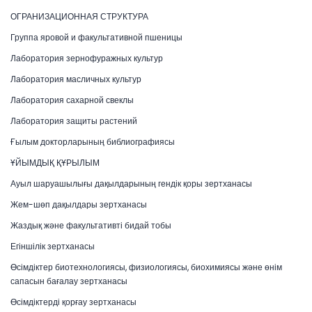
ОГРАНИЗАЦИОННАЯ СТРУКТУРА
Группа яровой и факультативной пшеницы
Лаборатория зернофуражных культур
Лаборатория масличных культур
Лаборатория сахарной свеклы
Лаборатория защиты растений
Ғылым докторларының библиографиясы
ҰЙЫМДЫҚ ҚҰРЫЛЫМ
Ауыл шаруашылығы дақылдарының гендік қоры зертханасы
Жем-шөп дақылдары зертханасы
Жаздық және факультативті бидай тобы
Егіншілік зертханасы
Өсімдіктер биотехнологиясы, физиологиясы, биохимиясы және өнім
сапасын бағалау зертханасы
Өсімдіктерді қорғау зертханасы