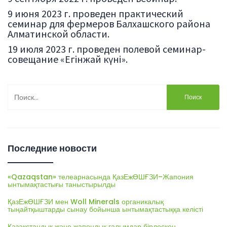
9 июня 2023 г. проведен практический
семинар для фермеров Балхашского района
Алматинской области.
19 июля 2023 г. проведен полевой семинар-
совещание «Егінжай күні».
Найти:
Последние новости
«Qazaqstan» телеарнасында ҚазЕжӨШҒЗИ–Жапония
ынтымақтастығы таныстырылды
ҚазЕжӨШҒЗИ мен Woll Minerals органикалық
тыңайтқыштарды сынау бойынша ынтымақтастыққа келісті
Қазақстандық және жапондық ғалымдар бірлескен