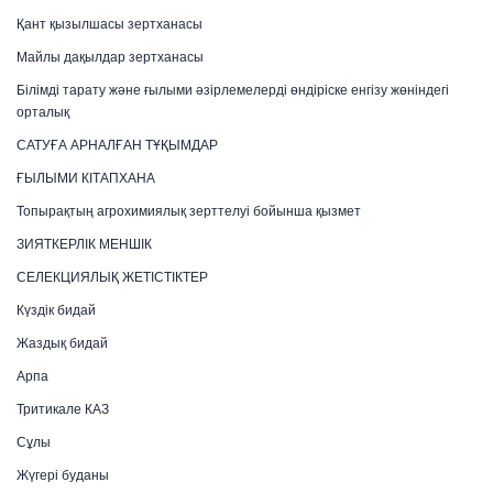
Қант қызылшасы зертханасы
Майлы дақылдар зертханасы
Білімді тарату және ғылыми әзірлемелерді өндіріске енгізу жөніндегі
орталық
САТУҒА АРНАЛҒАН ТҰҚЫМДАР
ҒЫЛЫМИ КІТАПХАНА
Топырақтың агрохимиялық зерттелуі бойынша қызмет
ЗИЯТКЕРЛІК МЕНШІК
СЕЛЕКЦИЯЛЫҚ ЖЕТІСТІКТЕР
Күздік бидай
Жаздық бидай
Арпа
Тритикале КАЗ
Сұлы
Жүгері буданы