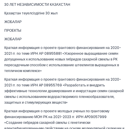
30 ЛЕТ НЕЗАВИСИМОСТИ КАЗАХСТАН
Қазақстан тәуелсіздігіне 30 жыл
ЖОБАЛАР
ПРОЕКТЫ
ЖОБАЛАР
Краткая информация о проекте грантового финансирования на 2020-
2021 гг. по теме ИРН АР 08955881 «Ускоренное выращивание семян
допущенных к использованию новых гибридов сахарной свеклы в РК
пересадочным способом с использование штеклингов выращенных в
тепличном комплексе»
Краткая информация о проекте грантового финансирования на 2020-
2021 гг. по теме ИРН AP 08955769 «Разработать и внедрить
эффективные технологии дражирования и инкрустации семян сахарной
свеклы с использованием водорастворимого пленкообразователя,
защитных и стимулирующих веществ»
Краткая информация о проекте молодых ученых по грантовому
финансированию МОН РК на 2021-2023 гг. ИРН AP09057999
«Создание гибридов сахарной свеклы с генетически
идентифицированными свойствами на основе молекулярной селекции и