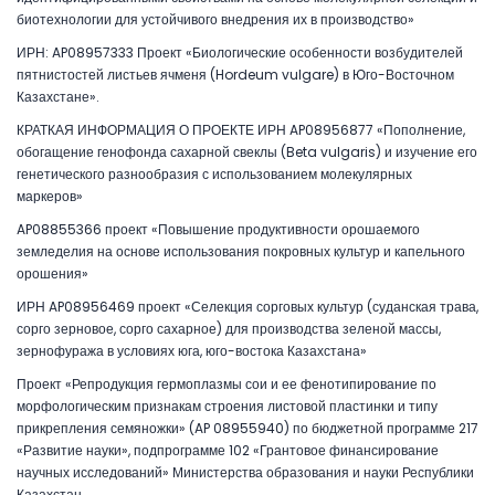
биотехнологии для устойчивого внедрения их в производство»
ИРН: AP08957333 Проект «Биологические особенности возбудителей
пятнистостей листьев ячменя (Hordeum vulgare) в Юго-Восточном
Казахстане».
КРАТКАЯ ИНФОРМАЦИЯ О ПРОЕКТЕ ИРН AP08956877 «Пополнение,
обогащение генофонда сахарной свеклы (Beta vulgaris) и изучение его
генетического разнообразия с использованием молекулярных
маркеров»
AP08855366 проект «Повышение продуктивности орошаемого
земледелия на основе использования покровных культур и капельного
орошения»
ИРН AP08956469 проект «Селекция сорговых культур (суданская трава,
сорго зерновое, сорго сахарное) для производства зеленой массы,
зернофуража в условиях юга, юго-востока Казахстана»
Проект «Репродукция гермоплазмы сои и ее фенотипирование по
морфологическим признакам строения листовой пластинки и типу
прикрепления семяножки» (AP 08955940) по бюджетной программе 217
«Развитие науки», подпрограмме 102 «Грантовое финансирование
научных исследований» Министерства образования и науки Республики
Казахстан