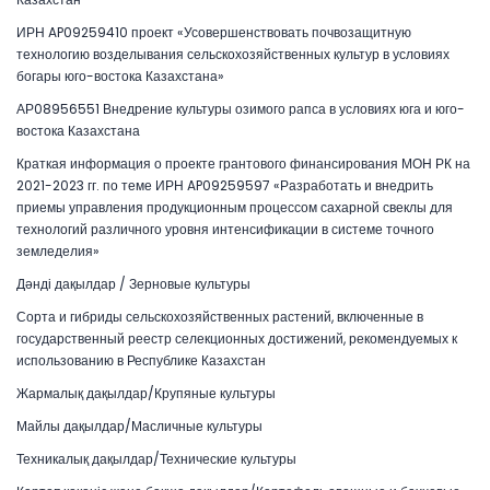
ИРН AP09259410 проект «Усовершенствовать почвозащитную
технологию возделывания сельскохозяйственных культур в условиях
богары юго-востока Казахстана»
АР08956551 Внедрение культуры озимого рапса в условиях юга и юго-
востока Казахстана
Краткая информация о проекте грантового финансирования МОН РК на
2021-2023 гг. по теме ИРН AP09259597 «Разработать и внедрить
приемы управления продукционным процессом сахарной свеклы для
технологий различного уровня интенсификации в системе точного
земледелия»
Дәнді дақылдар / Зерновые культуры
Сорта и гибриды сельскохозяйственных растений, включенные в
государственный реестр селекционных достижений, рекомендуемых к
использованию в Республике Казахстан
Жармалық дақылдар/Крупяные культуры
Майлы дақылдар/Масличные культуры
Техникалық дақылдар/Технические культуры