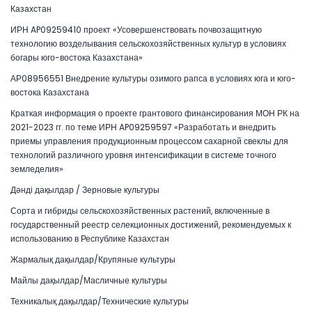
Казахстан
ИРН AP09259410 проект «Усовершенствовать почвозащитную
технологию возделывания сельскохозяйственных культур в условиях
богары юго-востока Казахстана»
АР08956551 Внедрение культуры озимого рапса в условиях юга и юго-
востока Казахстана
Краткая информация о проекте грантового финансирования МОН РК на
2021-2023 гг. по теме ИРН AP09259597 «Разработать и внедрить
приемы управления продукционным процессом сахарной свеклы для
технологий различного уровня интенсификации в системе точного
земледелия»
Дәнді дақылдар / Зерновые культуры
Сорта и гибриды сельскохозяйственных растений, включенные в
государственный реестр селекционных достижений, рекомендуемых к
использованию в Республике Казахстан
Жармалық дақылдар/Крупяные культуры
Майлы дақылдар/Масличные культуры
Техникалық дақылдар/Технические культуры