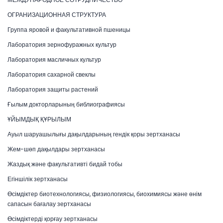
ОГРАНИЗАЦИОННАЯ СТРУКТУРА
Группа яровой и факультативной пшеницы
Лаборатория зернофуражных культур
Лаборатория масличных культур
Лаборатория сахарной свеклы
Лаборатория защиты растений
Ғылым докторларының библиографиясы
ҰЙЫМДЫҚ ҚҰРЫЛЫМ
Ауыл шаруашылығы дақылдарының гендік қоры зертханасы
Жем-шөп дақылдары зертханасы
Жаздық және факультативті бидай тобы
Егіншілік зертханасы
Өсімдіктер биотехнологиясы, физиологиясы, биохимиясы және өнім
сапасын бағалау зертханасы
Өсімдіктерді қорғау зертханасы