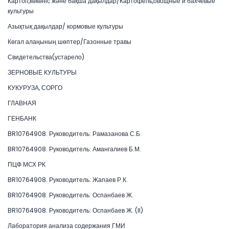
Картоп,көкөніс және бақша дақылдар/Картофель,овощные и бахчевые
культуры
Азықтық дақылдар/ кормовые культуры
Көгал алаңының шөптер/Газонные травы
Свидетельства(устарело)
ЗЕРНОВЫЕ КУЛЬТУРЫ
КУКУРУЗА, СОРГО
ГЛАВНАЯ
ГЕНБАНК
BR10764908. Руководитель: Рамазанова С.Б.
BR10764908. Руководитель: Амангалиев Б.М.
ПЦФ МСХ РК
BR10764908. Руководитель: Жапаев Р.К.
BR10764908. Руководитель: Оспанбаев Ж.
BR10764908. Руководитель: Оспанбаев Ж. (II)
Лаборатория анализа содержания ГМИ