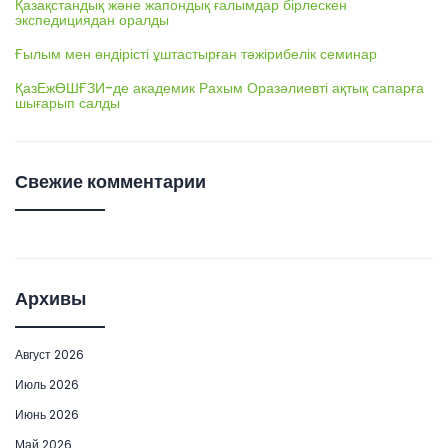
Қазақстандық және жапондық ғалымдар бірлескен
экспедициядан оралды
Ғылым мен өндірісті ұштастырған тәжірибелік семинар
ҚазЕжӨШҒЗИ-де академик Рахым Оразәлиевті ақтық сапарға
шығарып салды
Свежие комментарии
Архивы
Август 2026
Июль 2026
Июнь 2026
Май 2026