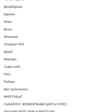
Дәндібұршақ
Бұршақ
Ноқат
Қыша
Жоңышқа
Эспарцет КАЗ
Құмай
Мақсары
Судан шөбі
Рапс
Райграс
Қант қызылшасы
ӨНЕРТАБЫС
СЫБАЙЛАС ЖЕМҚОРЛЫҚҚА ҚАРСЫ КҮРЕС
ПРОТИВОДЕЙСТВИЕ КОРРУПЦИИ