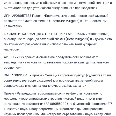
идентифицированными свойствами на основе молекулярной селекции и
биотехнологии для устойчивого внедрения их в производство»
ИРН: AP08957333 Проект «Биологические особенности возбудителей
пятнистостей листьев ячменя (Hordeum vulgare) в Юго-Восточном
Казахстане».
КРАТКАЯ ИНФОРМАЦИЯ О ПРОЕКТЕ ИРН AP08956877 «Пополнение,
обогащение генофонда сахарной свеклы (Beta vulgaris) и изучение его
генетического разнообразия с использованием молекулярных
маркеров»
AP08855366 проект «Повышение продуктивности орошаемого
земледелия на основе использования покровных культур и капельного
орошения»
ИРН AP08956469 проект «Селекция сорговых культур (суданская трава,
сорго зерновое, сорго сахарное) для производства зеленой массы,
зернофуража в условиях юга, юго-востока Казахстана»
Проект «Репродукция гермоплазмы сои и ее фенотипирование по
морфологическим признакам строения листовой пластинки и типу
прикрепления семяножки» (AP 08955940) по бюджетной программе 217
«Развитие науки», подпрограмме 102 «Грантовое финансирование
научных исследований» Министерства образования и науки Республики