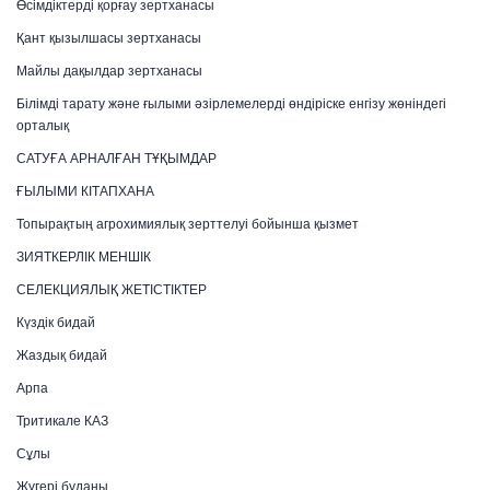
Өсімдіктерді қорғау зертханасы
Қант қызылшасы зертханасы
Майлы дақылдар зертханасы
Білімді тарату және ғылыми әзірлемелерді өндіріске енгізу жөніндегі
орталық
САТУҒА АРНАЛҒАН ТҰҚЫМДАР
ҒЫЛЫМИ КІТАПХАНА
Топырақтың агрохимиялық зерттелуі бойынша қызмет
ЗИЯТКЕРЛІК МЕНШІК
СЕЛЕКЦИЯЛЫҚ ЖЕТІСТІКТЕР
Күздік бидай
Жаздық бидай
Арпа
Тритикале КАЗ
Сұлы
Жүгері буданы