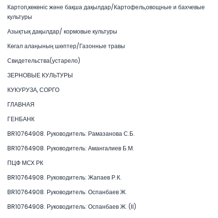
Картоп,көкөніс және бақша дақылдар/Картофель,овощные и бахчевые
культуры
Азықтық дақылдар/ кормовые культуры
Көгал алаңының шөптер/Газонные травы
Свидетельства(устарело)
ЗЕРНОВЫЕ КУЛЬТУРЫ
КУКУРУЗА, СОРГО
ГЛАВНАЯ
ГЕНБАНК
BR10764908. Руководитель: Рамазанова С.Б.
BR10764908. Руководитель: Амангалиев Б.М.
ПЦФ МСХ РК
BR10764908. Руководитель: Жапаев Р.К.
BR10764908. Руководитель: Оспанбаев Ж.
BR10764908. Руководитель: Оспанбаев Ж. (II)