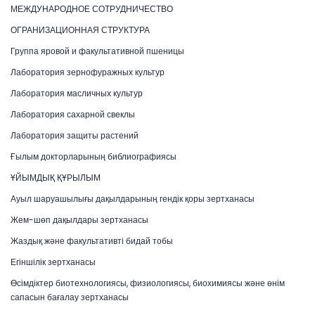
МЕЖДУНАРОДНОЕ СОТРУДНИЧЕСТВО
ОГРАНИЗАЦИОННАЯ СТРУКТУРА
Группа яровой и факультативной пшеницы
Лаборатория зернофуражных культур
Лаборатория масличных культур
Лаборатория сахарной свеклы
Лаборатория защиты растений
Ғылым докторларының библиографиясы
ҰЙЫМДЫҚ ҚҰРЫЛЫМ
Ауыл шаруашылығы дақылдарының гендік қоры зертханасы
Жем-шөп дақылдары зертханасы
Жаздық және факультативті бидай тобы
Егіншілік зертханасы
Өсімдіктер биотехнологиясы, физиологиясы, биохимиясы және өнім
сапасын бағалау зертханасы