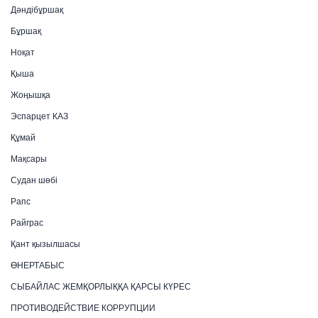
Дәндібұршақ
Бұршақ
Ноқат
Қыша
Жоңышқа
Эспарцет КАЗ
Құмай
Мақсары
Судан шөбі
Рапс
Райграс
Қант қызылшасы
ӨНЕРТАБЫС
СЫБАЙЛАС ЖЕМҚОРЛЫҚҚА ҚАРСЫ КҮРЕС
ПРОТИВОДЕЙСТВИЕ КОРРУПЦИИ