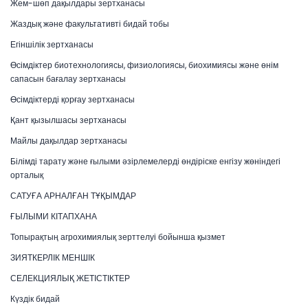
Жем-шөп дақылдары зертханасы
Жаздық және факультативті бидай тобы
Егіншілік зертханасы
Өсімдіктер биотехнологиясы, физиологиясы, биохимиясы және өнім
сапасын бағалау зертханасы
Өсімдіктерді қорғау зертханасы
Қант қызылшасы зертханасы
Майлы дақылдар зертханасы
Білімді тарату және ғылыми әзірлемелерді өндіріске енгізу жөніндегі
орталық
САТУҒА АРНАЛҒАН ТҰҚЫМДАР
ҒЫЛЫМИ КІТАПХАНА
Топырақтың агрохимиялық зерттелуі бойынша қызмет
ЗИЯТКЕРЛІК МЕНШІК
СЕЛЕКЦИЯЛЫҚ ЖЕТІСТІКТЕР
Күздік бидай