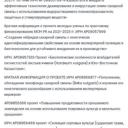
2021 гг. по теме ИРН AP 08955769 «Разработать и внедрить
эффективные технологии дражирования и инкрустации семян сахарной
свеклы с использованием водорастворимого пленкообразователя,
защитных и стимулирующих веществ»
Краткая информация о проекте молодых ученых по грантовому
финансированию МОН РК на 2021-2023 гг. ИРН AP09057999
«Создание гибридов сахарной свеклы с генетически
идентифицированными свойствами на основе молекулярной селекции и
биотехнологии для устойчивого внедрения их в производство»
ИРН: AP08957333 Проект «Биологические особенности возбудителей
пятнистостей листьев ячменя (Hordeum vulgare) в Юго-Восточном
Казахстане».
КРАТКАЯ ИНФОРМАЦИЯ О ПРОЕКТЕ ИРН AP08956877 «Пополнение,
обогащение генофонда сахарной свеклы (Beta vulgaris) и изучение его
генетического разнообразия с использованием молекулярных
маркеров»
AP08855366 проект «Повышение продуктивности орошаемого
земледелия на основе использования покровных культур и капельного
орошения»
ИРН AP08956469 проект «Селекция сорговых культур (суданская трава,