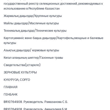
государственный реестр селекционных достижений, рекомендуемых к
использованию в Республике Казахстан
Жармалық дақылдар/Крупяные культуры
Майлы дақылдар/Масличные культуры
Техникалық дақылдар/Технические культуры
Картоп,көкөніс және бақша дақылдар/Картофель,овощные и бахчевые
культуры
Азықтық дақылдар/ кормовые культуры
Көгал алаңының шөптер/Газонные травы
Свидетельства(устарело)
ЗЕРНОВЫЕ КУЛЬТУРЫ
КУКУРУЗА, СОРГО
ГЛАВНАЯ
ГЕНБАНК
BR10764908. Руководитель: Рамазанова С.Б.
BR10764908. Руководитель: Амангалиев Б.М.