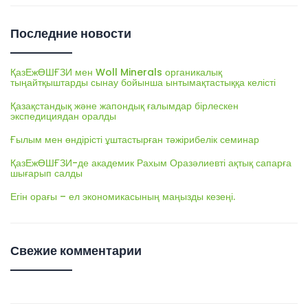
Последние новости
ҚазЕжӨШҒЗИ мен Woll Minerals органикалық
тыңайтқыштарды сынау бойынша ынтымақтастыққа келісті
Қазақстандық және жапондық ғалымдар бірлескен
экспедициядан оралды
Ғылым мен өндірісті ұштастырған тәжірибелік семинар
ҚазЕжӨШҒЗИ-де академик Рахым Оразәлиевті ақтық сапарға
шығарып салды
Егін орағы – ел экономикасының маңызды кезеңі.
Свежие комментарии