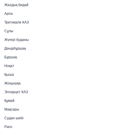
Жаздық бидай
Арпа
Тритикале КАЗ
Сұлы
Жүгері буданы
Дәндібұршақ
Бұршақ
Ноқат
Қыша
Жоңышқа
Эспарцет КАЗ
Құмай
Мақсары
Судан шөбі
Рапс