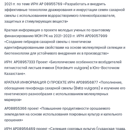
2021 гг. по теме ИРН AP 08955769 «Разработать и внедрить
эффективные технологии дражирования и инкрустации семян сахарной
свеклы с использованием водорастворимого пленкообразователя,
защитных и стимулирующих веществ»
Краткая информация о проекте молодых ученых по грантовому
финансированию МОН РК на 2021-2023 гг. ИРН AP09057999
«Создание гибридов сахарной свеклы с генетически
идентифицированными свойствами на основе молекулярной селекции и
биотехнологии для устойчивого внедрения их в производство»
ИРН: AP08957333 Проект «Биологические особенности возбудителей
пятнистостей листьев ячменя (Hordeum vulgare) в Юго-Восточном
Казахстане».
КРАТКАЯ ИНФОРМАЦИЯ О ПРОЕКТЕ ИРН AP08956877 «Пополнение,
обогащение генофонда сахарной свеклы (Beta vulgaris) и изучение его
генетического разнообразия с использованием молекулярных
маркеров»
AP08855366 проект «Повышение продуктивности орошаемого
земледелия на основе использования покровных культур и капельного
орошения»
ИРН AP08956469 проект «Селекция сорговых культур (суданская трава,