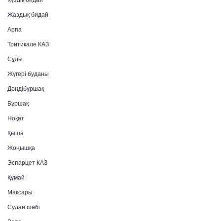
Жаздық бидай
Арпа
Тритикале КАЗ
Сұлы
Жүгері буданы
Дәндібұршақ
Бұршақ
Ноқат
Қыша
Жоңышқа
Эспарцет КАЗ
Құмай
Мақсары
Судан шөбі