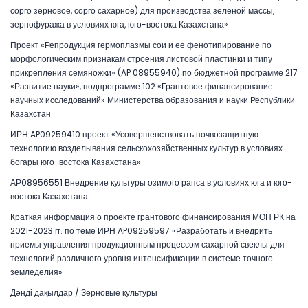
сорго зерновое, сорго сахарное) для производства зеленой массы,
зернофуража в условиях юга, юго-востока Казахстана»
Проект «Репродукция гермоплазмы сои и ее фенотипирование по
морфологическим признакам строения листовой пластинки и типу
прикрепления семяножки» (AP 08955940) по бюджетной программе 217
«Развитие науки», подпрограмме 102 «Грантовое финансирование
научных исследований» Министерства образования и науки Республики
Казахстан
ИРН AP09259410 проект «Усовершенствовать почвозащитную
технологию возделывания сельскохозяйственных культур в условиях
богары юго-востока Казахстана»
АР08956551 Внедрение культуры озимого рапса в условиях юга и юго-
востока Казахстана
Краткая информация о проекте грантового финансирования МОН РК на
2021-2023 гг. по теме ИРН AP09259597 «Разработать и внедрить
приемы управления продукционным процессом сахарной свеклы для
технологий различного уровня интенсификации в системе точного
земледелия»
Дәнді дақылдар / Зерновые культуры