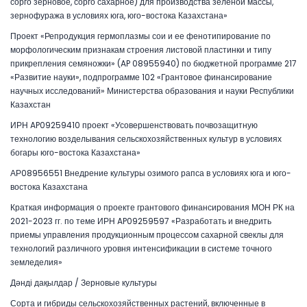
сорго зерновое, сорго сахарное) для производства зеленой массы,
зернофуража в условиях юга, юго-востока Казахстана»
Проект «Репродукция гермоплазмы сои и ее фенотипирование по
морфологическим признакам строения листовой пластинки и типу
прикрепления семяножки» (AP 08955940) по бюджетной программе 217
«Развитие науки», подпрограмме 102 «Грантовое финансирование
научных исследований» Министерства образования и науки Республики
Казахстан
ИРН AP09259410 проект «Усовершенствовать почвозащитную
технологию возделывания сельскохозяйственных культур в условиях
богары юго-востока Казахстана»
АР08956551 Внедрение культуры озимого рапса в условиях юга и юго-
востока Казахстана
Краткая информация о проекте грантового финансирования МОН РК на
2021-2023 гг. по теме ИРН AP09259597 «Разработать и внедрить
приемы управления продукционным процессом сахарной свеклы для
технологий различного уровня интенсификации в системе точного
земледелия»
Дәнді дақылдар / Зерновые культуры
Сорта и гибриды сельскохозяйственных растений, включенные в