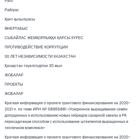
Рапс
Райграс
Қант қызылшасы
ӨНЕРТАБЫС
СЫБАЙЛАС ЖЕМҚОРЛЫҚҚА ҚАРСЫ КҮРЕС
ПРОТИВОДЕЙСТВИЕ КОРРУПЦИИ
30 ЛЕТ НЕЗАВИСИМОСТИ КАЗАХСТАН
Қазақстан тәуелсіздігіне 30 жыл
ЖОБАЛАР
ПРОЕКТЫ
ЖОБАЛАР
Краткая информация о проекте грантового финансирования на 2020-
2021 гг. по теме ИРН АР 08955881 «Ускоренное выращивание семян
допущенных к использованию новых гибридов сахарной свеклы в РК
пересадочным способом с использование штеклингов выращенных в
тепличном комплексе»
Краткая информация о проекте грантового финансирования на 2020-