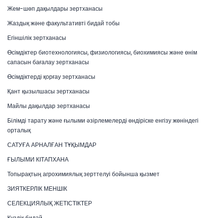
Жем-шөп дақылдары зертханасы
Жаздық және факультативті бидай тобы
Егіншілік зертханасы
Өсімдіктер биотехнологиясы, физиологиясы, биохимиясы және өнім
сапасын бағалау зертханасы
Өсімдіктерді қорғау зертханасы
Қант қызылшасы зертханасы
Майлы дақылдар зертханасы
Білімді тарату және ғылыми әзірлемелерді өндіріске енгізу жөніндегі
орталық
САТУҒА АРНАЛҒАН ТҰҚЫМДАР
ҒЫЛЫМИ КІТАПХАНА
Топырақтың агрохимиялық зерттелуі бойынша қызмет
ЗИЯТКЕРЛІК МЕНШІК
СЕЛЕКЦИЯЛЫҚ ЖЕТІСТІКТЕР
Күздік бидай