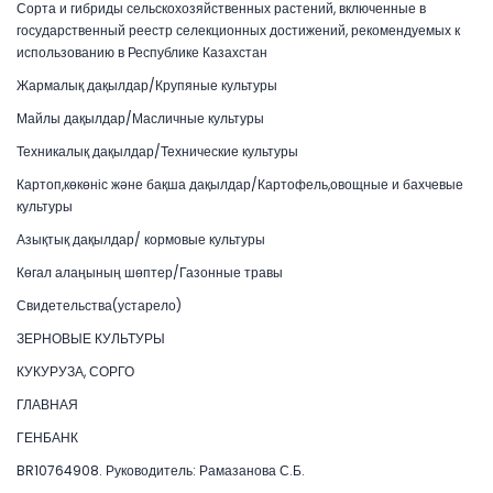
Сорта и гибриды сельскохозяйственных растений, включенные в
государственный реестр селекционных достижений, рекомендуемых к
использованию в Республике Казахстан
Жармалық дақылдар/Крупяные культуры
Майлы дақылдар/Масличные культуры
Техникалық дақылдар/Технические культуры
Картоп,көкөніс және бақша дақылдар/Картофель,овощные и бахчевые
культуры
Азықтық дақылдар/ кормовые культуры
Көгал алаңының шөптер/Газонные травы
Свидетельства(устарело)
ЗЕРНОВЫЕ КУЛЬТУРЫ
КУКУРУЗА, СОРГО
ГЛАВНАЯ
ГЕНБАНК
BR10764908. Руководитель: Рамазанова С.Б.