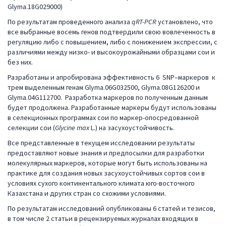
Glyma.18G029000)
По результатам проведенного анализа
qRT-PCR
установлено, что
все выбранные восемь генов подтвердили свою вовлеченность в
регуляцию либо с повышением, либо с понижением экспрессии, с
различиями между низко- и высокоурожайными образцами сои и
без них.
Разработаны и апробирована эффективность 6 SNP–маркеров к
трем выделенным генам Glyma.06G032500, Glyma.08G126200 и
Glyma.04G112700. Разработка маркеров по полученным данным
будет продолжена. Разработанные маркеры будут использованы
в селекционных программах сои по маркер-опосредованной
селекции сои (
Glycine
max
L.) на засухоустойчивость.
Все представленные в текущем исследовании результаты
предоставляют новые знания и предпосылки для разработки
молекулярных маркеров, которые могут быть использованы на
практике для создания новых засухоустойчивых сортов сои в
условиях сухого континентального климата юго-восточного
Казахстана и других стран со схожими условиями.
По результатам исследований опубликованы 6 статей и тезисов,
в том числе 2 статьи в рецензируемых журналах входящих в