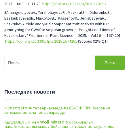
2025. – № 3. – С.11-23.
https://doi.org/10.11134/btp.3.2025.2
3AmangeldiyevaA., YerzhebayevaR., MazkiratSh., DidorenkoS.,
BastaubayevaSh., MaikotovB., KassenovR., JenisbayevaA.,
ShavrukovY. Yield and yield component trait analysis with DArT
genotyping for GWAS in soybean grown in drought conditions of
Kazakhstan // Frontiers in Plant Science. – 2025. – Vol.16. — 1674201.
https://doi.org/10.3389/fpls.2025.1674201
(Scopus 92% Q1)
Найти:
Последние новости
«Qazaqstan» телеарнасында ҚазЕжӨШҒЗИ–Жапония
ынтымақтастығы таныстырылды
ҚазЕжӨШҒЗИ мен Woll Minerals органикалық
тыңайтқыштарды сынау бойынша ынтымақтастыққа келісті