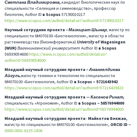
Светлана
Владимировна,
кандидат биологических наук по
специальности «Селекция и семеноводство», профессор
биологии, Author ID
в
Scopus
57190010217
https://www.scopus.com/authid/detail.uri?authorId=57190010217
Научный сотрудник проекта
– Мазкират Шынар
,
магистр по
специальности 6М070100 «Биотехнология», магистр в области
растениеводства (биоинформатика)
University
of Wageningen
(WUR)
Вагенингенский университет
Author ID
в
Scopus
56939054600
https://www.scopus.com/authid/detail.uri?
authorId=56939054600
Младший научный сотрудник проекта
– Амангелдиева
Айгуль
,
магистр техники и технологии по специальности
6М070100 «Биотехнология, Author ID
в
Scopus
–
5721643942
https://www.scopus.com/authid/detail.uri?authorId=57216439423
Младший научный сотрудник проекта
— Касенов Ринат,
специальность «Агрономия», Author ID
в
Scopus
– 58576944000
https://www.scopus.com/authid/detail.uri?authorId=58576944000
Младший научный сотрудник проекта
–
Майкотов Бекжан,
магистр по специальности 6М070100 «Биотехнология»,
ORCID
ID
–
0000-0001-6155-1808