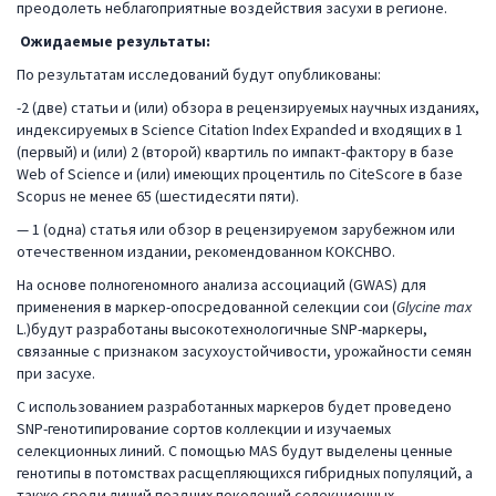
преодолеть неблагоприятные воздействия засухи в регионе.
Ожидаемые результаты:
По результатам исследований будут опубликованы:
-2 (две) статьи и (или) обзора в рецензируемых научных изданиях,
индексируемых в Science Citation Index Expanded и входящих в 1
(первый) и (или) 2 (второй) квартиль по импакт-фактору в базе
Web of Science и (или) имеющих процентиль по CiteScore в базе
Scopus не менее 65 (шестидесяти пяти).
— 1 (одна) статья или обзор в рецензируемом зарубежном или
отечественном издании, рекомендованном КОКСНВО.
На основе полногеномного анализа ассоциаций (GWAS) для
применения в маркер-опосредованной селекции сои (
Glycine
max
L.)будут разработаны высокотехнологичные SNP-маркеры,
связанные с признаком засухоустойчивости, урожайности семян
при засухе.
С использованием разработанных маркеров будет проведено
SNP-генотипирование сортов коллекции и изучаемых
селекционных линий. С помощью MAS будут выделены ценные
генотипы в потомствах расщепляющихся гибридных популяций, а
также среди линий поздних поколений селекционных