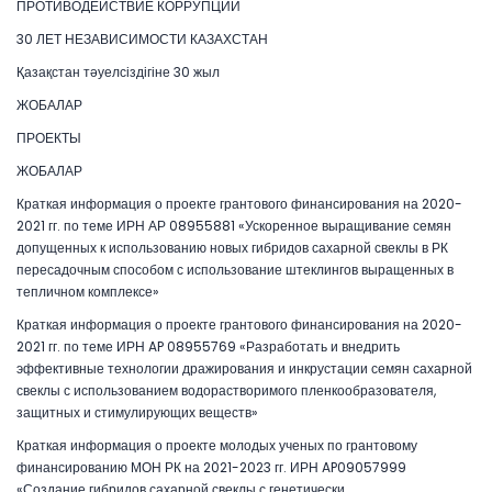
ПРОТИВОДЕЙСТВИЕ КОРРУПЦИИ
30 ЛЕТ НЕЗАВИСИМОСТИ КАЗАХСТАН
Қазақстан тәуелсіздігіне 30 жыл
ЖОБАЛАР
ПРОЕКТЫ
ЖОБАЛАР
Краткая информация о проекте грантового финансирования на 2020-
2021 гг. по теме ИРН АР 08955881 «Ускоренное выращивание семян
допущенных к использованию новых гибридов сахарной свеклы в РК
пересадочным способом с использование штеклингов выращенных в
тепличном комплексе»
Краткая информация о проекте грантового финансирования на 2020-
2021 гг. по теме ИРН AP 08955769 «Разработать и внедрить
эффективные технологии дражирования и инкрустации семян сахарной
свеклы с использованием водорастворимого пленкообразователя,
защитных и стимулирующих веществ»
Краткая информация о проекте молодых ученых по грантовому
финансированию МОН РК на 2021-2023 гг. ИРН AP09057999
«Создание гибридов сахарной свеклы с генетически