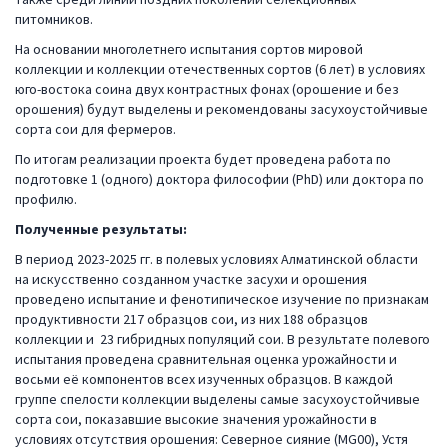
питомников.
На основании многолетнего испытания сортов мировой
коллекции и коллекции отечественных сортов (6 лет) в условиях
юго-востока соина двух контрастных фонах (орошение и без
орошения) будут выделены и рекомендованы засухоустойчивые
сорта сои для фермеров.
По итогам реализации проекта будет проведена работа по
подготовке 1 (одного) доктора философии (PhD) или доктора по
профилю.
Полученные результаты:
В период 2023-2025 гг. в полевых условиях Алматинской области
на искусственно созданном участке засухи и орошения
проведено испытание и фенотипическое изучение по признакам
продуктивности 217 образцов сои, из них 188 образцов
коллекции и 23 гибридных популяций сои. В результате полевого
испытания проведена сравнительная оценка урожайности и
восьми её компонентов всех изученных образцов. В каждой
группе спелости коллекции выделены самые засухоустойчивые
сорта сои, показавшие высокие значения урожайности в
условиях отсутствия орошения: Северное сияние (MG00), Устя