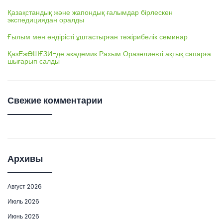
Қазақстандық және жапондық ғалымдар бірлескен
экспедициядан оралды
Ғылым мен өндірісті ұштастырған тәжірибелік семинар
ҚазЕжӨШҒЗИ-де академик Рахым Оразәлиевті ақтық сапарға
шығарып салды
Свежие комментарии
Архивы
Август 2026
Июль 2026
Июнь 2026