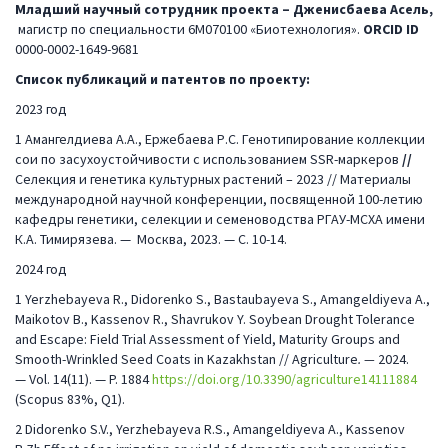
Младший научный сотрудник проекта – Дженисбаева Асель,
магистр по специальности 6М070100 «Биотехнология».
ORCID
ID
0000-0002-1649-9681
Список публикаций и патентов по проекту:
2023 год
1 Амангелдиева А.А., Ержебаева Р.С. Генотипирование коллекции
сои по засухоустойчивости с использованием SSR-маркеров
//
Селекция и генетика культурных растений – 2023 // Материалы
международной научной конференции, посвященной 100-летию
кафедры генетики, селекции и семеноводства РГАУ-МСХА имени
К.А. Тимирязева. — Москва, 2023. — С. 10-14.
2024 год
1 Yerzhebayeva R., Didorenko S., Bastaubayeva S., Amangeldiyeva A.,
Maikotov B., Kassenov R., Shavrukov Y. Soybean Drought Tolerance
and Escape: Field Trial Assessment of Yield, Maturity Groups and
Smooth-Wrinkled Seed Coats in Kazakhstan // Agriculture
. —
2024.
— Vol. 14(11). — P. 1884
https
://doi.org/10.3390/agriculture14111884
(Scopus 83%, Q1).
2 Didorenko S.V., Yerzhebayeva R.S., Amangeldiyeva A., Kassenov