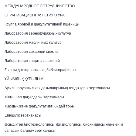
МЕЖДУНАРОДНОЕ СОТРУДНИЧЕСТВО
ОГРАНИЗАЦИОННАЯ СТРУКТУРА
Группа яровой и факультативной пшеницы
Лаборатория зернофуражных культур
Лаборатория масличных культур
Лаборатория сахарной свеклы
Лаборатория защиты растений
Ғылым докторларының библиографиясы
ҰЙЫМДЫҚ ҚҰРЫЛЫМ
Ауыл шаруашылығы дақылдарының гендік қоры зертханасы
Жем-шөп дақылдары зертханасы
Жаздық және факультативті бидай тобы
Егіншілік зертханасы
Өсімдіктер биотехнологиясы, физиологиясы, биохимиясы және өнім
сапасын бағалау зертханасы