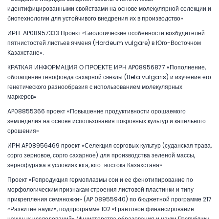
идентифицированными свойствами на основе молекулярной селекции и
биотехнологии для устойчивого внедрения их в производство»
ИРН: AP08957333 Проект «Биологические особенности возбудителей
пятнистостей листьев ячменя (Hordeum vulgare) в Юго-Восточном
Казахстане».
КРАТКАЯ ИНФОРМАЦИЯ О ПРОЕКТЕ ИРН AP08956877 «Пополнение,
обогащение генофонда сахарной свеклы (Beta vulgaris) и изучение его
генетического разнообразия с использованием молекулярных
маркеров»
AP08855366 проект «Повышение продуктивности орошаемого
земледелия на основе использования покровных культур и капельного
орошения»
ИРН AP08956469 проект «Селекция сорговых культур (суданская трава,
сорго зерновое, сорго сахарное) для производства зеленой массы,
зернофуража в условиях юга, юго-востока Казахстана»
Проект «Репродукция гермоплазмы сои и ее фенотипирование по
морфологическим признакам строения листовой пластинки и типу
прикрепления семяножки» (AP 08955940) по бюджетной программе 217
«Развитие науки», подпрограмме 102 «Грантовое финансирование
научных исследований» Министерства образования и науки Республики