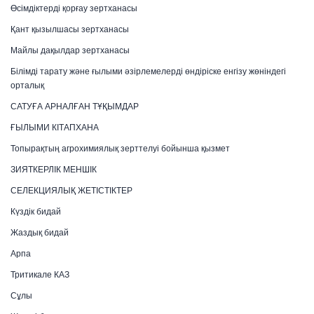
Өсімдіктерді қорғау зертханасы
Қант қызылшасы зертханасы
Майлы дақылдар зертханасы
Білімді тарату және ғылыми әзірлемелерді өндіріске енгізу жөніндегі
орталық
САТУҒА АРНАЛҒАН ТҰҚЫМДАР
ҒЫЛЫМИ КІТАПХАНА
Топырақтың агрохимиялық зерттелуі бойынша қызмет
ЗИЯТКЕРЛІК МЕНШІК
СЕЛЕКЦИЯЛЫҚ ЖЕТІСТІКТЕР
Күздік бидай
Жаздық бидай
Арпа
Тритикале КАЗ
Сұлы