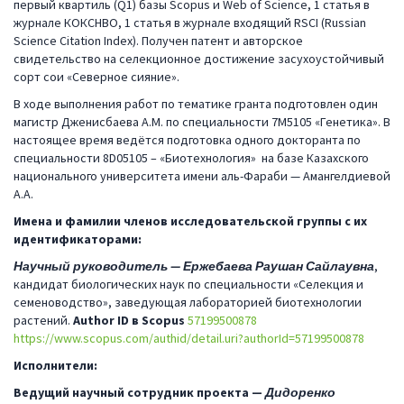
первый квартиль (Q1) базы Scopus и Web of Science, 1 статья в
журнале КОКСНВО, 1 статья в журнале входящий RSCI (Russian
Science Citation Index). Получен патент и авторское
свидетельство на селекционное достижение засухоустойчивый
сорт сои «Северное сияние».
В ходе выполнения работ по тематике гранта подготовлен один
магистр Дженисбаева А.М. по специальности 7М5105 «Генетика». В
настоящее время ведётся подготовка одного докторанта по
специальности 8D05105 – «Биотехнология» на базе Казахского
национального университета имени аль-Фараби — Амангелдиевой
А.А.
Имена и фамилии членов исследовательской группы с их
идентификаторами:
Научный руководитель — Ержебаева Раушан Сайлаувна
,
кандидат биологических наук по специальности «Селекция и
семеноводство», заведующая лабораторией биотехнологии
растений.
Author ID
в
Scopus
57199500878
https://www.scopus.com/authid/detail.uri?authorId=57199500878
Исполнители:
Ведущий научный сотрудник проекта —
Дидоренко