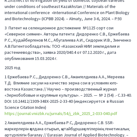
R.Zh.Effect of no irrigation on yield of domestic soybean varieties
under conditions of southeast Kazakhstan // Materials of the
international conference «International Conference on Plant Biology
and Biotechnology» (ICPBB 2024). – Almaty, June 3-6, 2024. – P.93
3 Патент на селекционное достижение №1125 сорт сои
«Северное сияние». Авторы патента: Дидоренко С.В., Ержебаева
Р.С., Кудайбергенов М.С., Абугалиева А.И., Сидорик И.В., Зинченко
А.В.Патентообладатель: ТОО «Казахский НИИ земледелия и
растениеводства», заявка 2020/040.4 от 07.12.2020 г., дата
опубликования 15.03.2024 г.
2025 год
1 Ержебаева Р.С., Дидоренко С.В., Амангелдиева А.А., Мереева
Т.Д. Влияние засухи на качество зерна сои в условиях юго-
востока Казахстана // Научно – производственный журнал
«Зернобобовые и крупяные культуры». – 2025. — № 2 (54) .- С.33-40.
DOI: 10.24412/2309-348X-2025-2-33-40 (индексируется в Russian
Science Citation Index)
https://journal.vniizbk.ru/jurnals/54/j_zbk_2025_2-033-040.pdf
2 Амангелдиева А.А., Ержебаева Р.С, Дидоренко С.В. SSR-
маркерлерін қолдана отырып, қытайбұршақ үлгілерінің генетикалық
әртүрлілігін
бағалау // Eurasian Journal of Applied Biotechnology. –