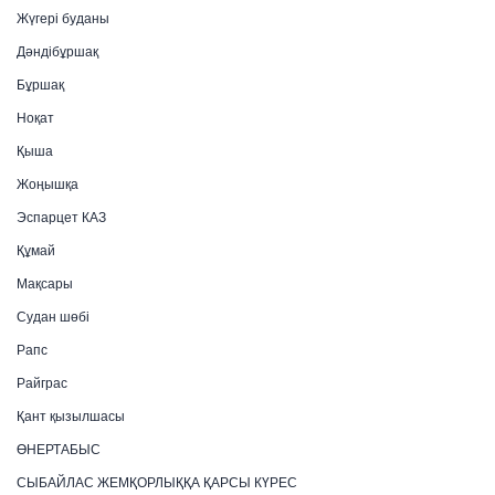
Жүгері буданы
Дәндібұршақ
Бұршақ
Ноқат
Қыша
Жоңышқа
Эспарцет КАЗ
Құмай
Мақсары
Судан шөбі
Рапс
Райграс
Қант қызылшасы
ӨНЕРТАБЫС
СЫБАЙЛАС ЖЕМҚОРЛЫҚҚА ҚАРСЫ КҮРЕС