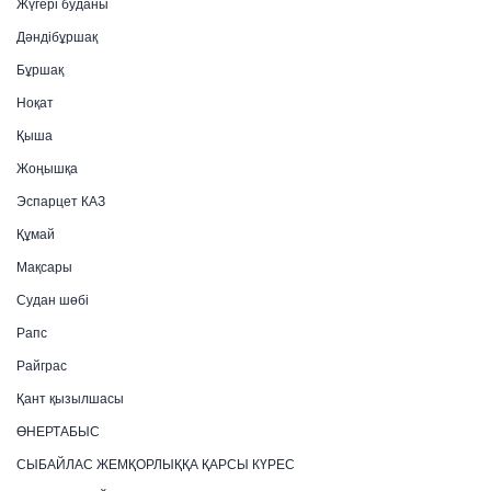
Жүгері буданы
Дәндібұршақ
Бұршақ
Ноқат
Қыша
Жоңышқа
Эспарцет КАЗ
Құмай
Мақсары
Судан шөбі
Рапс
Райграс
Қант қызылшасы
ӨНЕРТАБЫС
СЫБАЙЛАС ЖЕМҚОРЛЫҚҚА ҚАРСЫ КҮРЕС