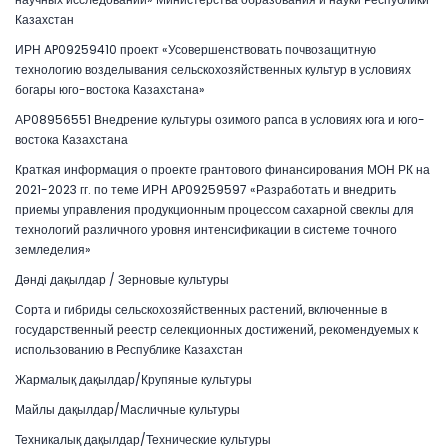
Казахстан
ИРН AP09259410 проект «Усовершенствовать почвозащитную
технологию возделывания сельскохозяйственных культур в условиях
богары юго-востока Казахстана»
АР08956551 Внедрение культуры озимого рапса в условиях юга и юго-
востока Казахстана
Краткая информация о проекте грантового финансирования МОН РК на
2021-2023 гг. по теме ИРН AP09259597 «Разработать и внедрить
приемы управления продукционным процессом сахарной свеклы для
технологий различного уровня интенсификации в системе точного
земледелия»
Дәнді дақылдар / Зерновые культуры
Сорта и гибриды сельскохозяйственных растений, включенные в
государственный реестр селекционных достижений, рекомендуемых к
использованию в Республике Казахстан
Жармалық дақылдар/Крупяные культуры
Майлы дақылдар/Масличные культуры
Техникалық дақылдар/Технические культуры