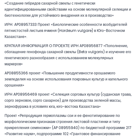
«Создание гибридов сахарной свеклы с генетически
идентифицированными свойствами на основе молекулярной селекции и
биотехнологии для устойчивого внедрения их в производство»
ИРН: AP08957333 Проект «Биологические особенности возбудителей
пятнистостей листьев ячменя (Hordeum vulgare) в Юго-Восточном
Казахстане».
КРАТКАЯ ИНФОРМАЦИЯ О ПРОЕКТЕ ИРН AP08956877 «Пополнение,
обогащение генофонда сахарной свеклы (Beta vulgaris) и изучение его
генетического разнообразия с использованием молекулярных
маркеров»
AP08855366 проект «Повышение продуктивности орошаемого
земледелия на основе использования покровных культур и капельного
орошения»
ИРН AP08956469 проект «Селекция сорговых культур (суданская трава,
сорго зерновое, сорго сахарное) для производства зеленой массы,
зернофуража в условиях юга, юго-востока Казахстана»
Проект «Репродукция гермоплазмы сои и ее фенотипирование по
морфологическим признакам строения листовой пластинки и типу
прикрепления семяножки» (AP 08955940) по бюджетной программе 217
«Развитие науки», подпрограмме 102 «Грантовое финансирование