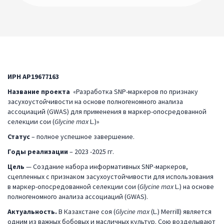
ИРН AP19677163
Название проекта
«Разработка SNP-маркеров по признаку
засухоустойчивости на основе полногеномного анализа
ассоциаций (GWAS) для применения в маркер-опосредованной
селекции сои (
Glycine
max
L.)»
Статус
– полное успешное завершение.
Годы реализации
– 2023 -2025 гг.
Цель
— Создание набора информативных SNP-маркеров,
сцепленных с признаком засухоустойчивости для использования
в маркер-опосредованной селекции сои (
Glycine
max
L.) на основе
полногеномного анализа ассоциаций (GWAS).
Актуальность.
В Казахстане соя (
Glycine
max
(L.) Merrill) является
одним из важных бобовых и масличных культур. Сою возделывают