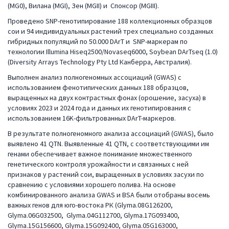
(MG0), Вилана (MGI), Зен (MGII) и Спонсор (MGIII).
Проведено SNP-генотипирование 188 коллекционных образцов
сои и 94 индивидуальных растений трех специально созданных
гибридных популяций по 50.000 DArT и SNP-маркерам по
технологии Illumina Hiseq2500/Novaseq6000, Soybean DArTseq (1.0)
(Diversity Arrays Technology Pty Ltd Канберра, Австралия).
Выполнен анализ полногеномных ассоциаций (GWAS) с
использованием фенотипических данных 188 образцов,
выращенных на двух контрастных фонах (орошение, засуха) в
условиях 2023 и 2024 года и данных их генотипирования с
использованием 16K-фильтрованных DArT-маркеров.
В результате полногеномного анализа ассоциаций (GWAS), было
выявлено 41 QTN. Выявленные 41 QTN, с соответствующими им
генами обеспечивает важное понимание множественного
генетического контроля урожайности и связанных с ней
признаков у растений сои, выращенных в условиях засухи по
сравнению с условиями хорошего полива. На основе
комбинированного анализа GWAS и BSA были отобраны восемь
важных генов для юго-востока РК (Glyma.08G126200,
Glyma.06G032500, Glyma.04G112700, Glyma.17G093400,
Glyma.15G156600, Glyma.15G092400, Glyma.05G163000,