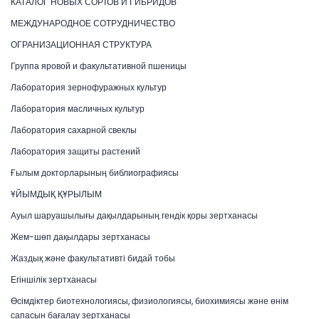
КАТАЛОГ НОВЫХ СОРТОВ И ГИБРИДОВ
МЕЖДУНАРОДНОЕ СОТРУДНИЧЕСТВО
ОГРАНИЗАЦИОННАЯ СТРУКТУРА
Группа яровой и факультативной пшеницы
Лаборатория зернофуражных культур
Лаборатория масличных культур
Лаборатория сахарной свеклы
Лаборатория защиты растений
Ғылым докторларының библиографиясы
ҰЙЫМДЫҚ ҚҰРЫЛЫМ
Ауыл шаруашылығы дақылдарының гендік қоры зертханасы
Жем-шөп дақылдары зертханасы
Жаздық және факультативті бидай тобы
Егіншілік зертханасы
Өсімдіктер биотехнологиясы, физиологиясы, биохимиясы және өнім
сапасын бағалау зертханасы