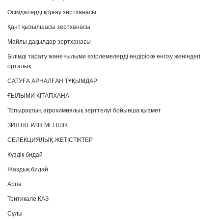
Өсімдіктерді қорғау зертханасы
Қант қызылшасы зертханасы
Майлы дақылдар зертханасы
Білімді тарату және ғылыми әзірлемелерді өндіріске енгізу жөніндегі
орталық
САТУҒА АРНАЛҒАН ТҰҚЫМДАР
ҒЫЛЫМИ КІТАПХАНА
Топырақтың агрохимиялық зерттелуі бойынша қызмет
ЗИЯТКЕРЛІК МЕНШІК
СЕЛЕКЦИЯЛЫҚ ЖЕТІСТІКТЕР
Күздік бидай
Жаздық бидай
Арпа
Тритикале КАЗ
Сұлы