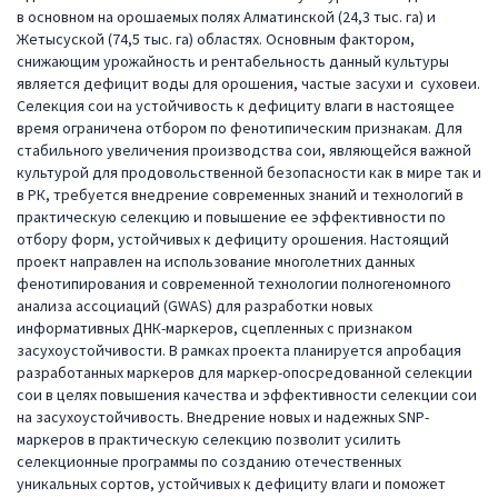
в основном на орошаемых полях Алматинской (24,3 тыс. га) и
Жетысуской (74,5 тыс. га) областях. Основным фактором,
снижающим урожайность и рентабельность данный культуры
является дефицит воды для орошения, частые засухи и суховеи.
Селекция сои на устойчивость к дефициту влаги в настоящее
время ограничена отбором по фенотипическим признакам. Для
стабильного увеличения производства сои, являющейся важной
культурой для продовольственной безопасности как в мире так и
в РК, требуется внедрение современных знаний и технологий в
практическую селекцию и повышение ее эффективности по
отбору форм, устойчивых к дефициту орошения. Настоящий
проект направлен на использование многолетних данных
фенотипирования и современной технологии полногеномного
анализа ассоциаций (GWAS) для разработки новых
информативных ДНК-маркеров, сцепленных с признаком
засухоустойчивости. В рамках проекта планируется апробация
разработанных маркеров для маркер-опосредованной селекции
сои в целях повышения качества и эффективности селекции сои
на засухоустойчивость. Внедрение новых и надежных SNP-
маркеров в практическую селекцию позволит усилить
селекционные программы по созданию отечественных
уникальных сортов, устойчивых к дефициту влаги и поможет