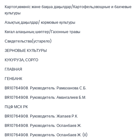
Картоп,көкөніс және бақша дақылдар/Картофель,овощные и бахчевые
культуры
Азықтық дақылдар/ кормовые культуры
Көгал алаңының шөптер/Газонные травы
Свидетельства(устарело)
ЗЕРНОВЫЕ КУЛЬТУРЫ
КУКУРУЗА, СОРГО
ГЛАВНАЯ
ГЕНБАНК
BR10764908. Руководитель: Рамазанова С.Б.
BR10764908. Руководитель: Амангалиев Б.М.
ПЦФ МСХ РК
BR10764908. Руководитель: Жапаев Р.К.
BR10764908. Руководитель: Оспанбаев Ж.
BR10764908. Руководитель: Оспанбаев Ж. (II)