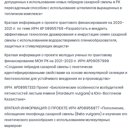
допущенных к использованию новых гибридов сахарной свеклы в РК
пересадочным способом с использование штеклингов выращенных в
тепличном комплексе»
Краткая информация о проекте грантового финансирования на 2020-
2021 гг. по теме ИРН AP 08955769 «Разработать и внедрить
эффективные технологии дражирования и инкрустации семян сахарной
свеклы с использованием водорастворимого пленкообразователя,
защитных и стимулирующих веществ»
Краткая информация о проекте молодых ученых по грантовому
финансированию МОН РК на 2021-2023 гг. ИРН AP09057999
«Создание гибридов сахарной свеклы с генетически
идентифицированными свойствами на основе молекулярной селекции и
биотехнологии для устойчивого внедрения их в производство»
ИРН: AP08957333 Проект «Биологические особенности возбудителей
пятнистостей листьев ячменя (Hordeum vulgare) в Юго-Восточном
Казахстане».
КРАТКАЯ ИНФОРМАЦИЯ О ПРОЕКТЕ ИРН AP08956877 «Пополнение,
обогащение генофонда сахарной свеклы (Beta vulgaris) и изучение его
генетического разнообразия с использованием молекулярных
маркеров»