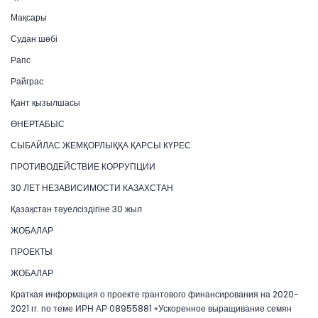
Мақсары
Судан шөбі
Рапс
Райграс
Қант қызылшасы
ӨНЕРТАБЫС
СЫБАЙЛАС ЖЕМҚОРЛЫҚҚА ҚАРСЫ КҮРЕС
ПРОТИВОДЕЙСТВИЕ КОРРУПЦИИ
30 ЛЕТ НЕЗАВИСИМОСТИ КАЗАХСТАН
Қазақстан тәуелсіздігіне 30 жыл
ЖОБАЛАР
ПРОЕКТЫ
ЖОБАЛАР
Краткая информация о проекте грантового финансирования на 2020-
2021 гг. по теме ИРН АР 08955881 «Ускоренное выращивание семян