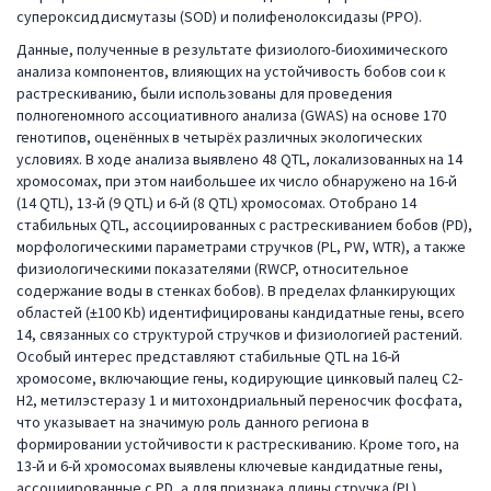
супероксиддисмутазы (SOD) и полифенолоксидазы (PPO).
Данные, полученные в результате физиолого-биохимического
анализа компонентов, влияющих на устойчивость бобов сои к
растрескиванию, были использованы для проведения
полногеномного ассоциативного анализа (GWAS) на основе 170
генотипов, оценённых в четырёх различных экологических
условиях. В ходе анализа выявлено 48 QTL, локализованных на 14
хромосомах, при этом наибольшее их число обнаружено на 16-й
(14 QTL), 13-й (9 QTL) и 6-й (8 QTL) хромосомах. Отобрано 14
стабильных QTL, ассоциированных с растрескиванием бобов (PD),
морфологическими параметрами стручков (PL, PW, WTR), а также
физиологическими показателями (RWCP, относительное
содержание воды в стенках бобов). В пределах фланкирующих
областей (±100 Kb) идентифицированы кандидатные гены, всего
14, связанных со структурой стручков и физиологией растений.
Особый интерес представляют стабильные QTL на 16-й
хромосоме, включающие гены, кодирующие цинковый палец C2-
H2, метилэстеразу 1 и митохондриальный переносчик фосфата,
что указывает на значимую роль данного региона в
формировании устойчивости к растрескиванию. Кроме того, на
13-й и 6-й хромосомах выявлены ключевые кандидатные гены,
ассоциированные с PD, а для признака длины стручка (PL)