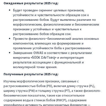
Ожидаемые результаты 202
5
год:
Будет проведен скрининг целевых признаков,
устойчивости и чувствительности образцов сои к
растрескиванию бобов. Будут выявлены различия по
морфологическим, физиологическим и биохимическим
признакам у устойчивых и чувствительных к
растрескиванию бобов образцов сои.
Провести физиолого-биохимический анализ основных
компонентов, влияющих на формирование и
проявление устойчивости боба к растрескиванию.
Завершение GWAS в соответствии с результатами
микрочипа «500K DArTseq» и ​​интерпретация
результатов ассоциации с функциональной и
молекулярной точки зрения.
Полученные результаты
2025
год
:
Изучены морфологические признаки, связанные с
растрескиваемостью бобов (PD), включая длину стручка (PL),
ширину стручка (PW) и толщину стручка (PT), а также физиолого-
биохимические показатели, такие как относительное
содержание воды в стенках бобов (RWCP), содержание
хлорофилла и активность антиоксидантных ферментов —