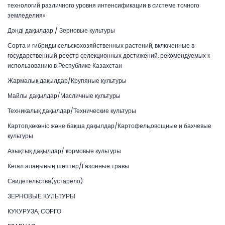
технологий различного уровня интенсификации в системе точного
земледелия»
Дәнді дақылдар / Зерновые культуры
Сорта и гибриды сельскохозяйственных растений, включенные в
государственный реестр селекционных достижений, рекомендуемых к
использованию в Республике Казахстан
Жармалық дақылдар/Крупяные культуры
Майлы дақылдар/Масличные культуры
Техникалық дақылдар/Технические культуры
Картоп,көкөніс және бақша дақылдар/Картофель,овощные и бахчевые
культуры
Азықтық дақылдар/ кормовые культуры
Көгал алаңының шөптер/Газонные травы
Свидетельства(устарело)
ЗЕРНОВЫЕ КУЛЬТУРЫ
КУКУРУЗА, СОРГО