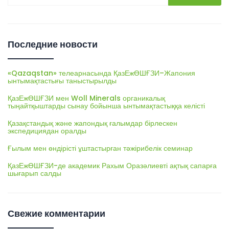
Последние новости
«Qazaqstan» телеарнасында ҚазЕжӨШҒЗИ–Жапония
ынтымақтастығы таныстырылды
ҚазЕжӨШҒЗИ мен Woll Minerals органикалық
тыңайтқыштарды сынау бойынша ынтымақтастыққа келісті
Қазақстандық және жапондық ғалымдар бірлескен
экспедициядан оралды
Ғылым мен өндірісті ұштастырған тәжірибелік семинар
ҚазЕжӨШҒЗИ-де академик Рахым Оразәлиевті ақтық сапарға
шығарып салды
Свежие комментарии