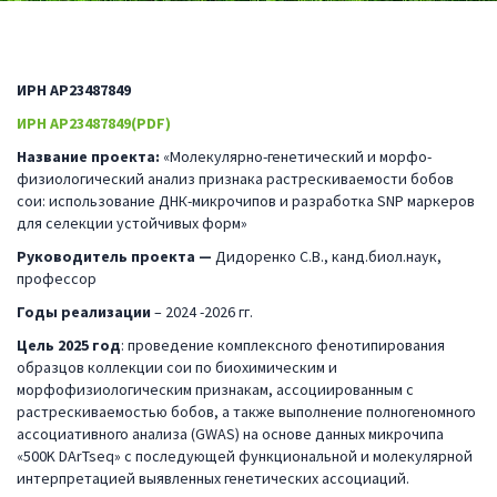
ИРН AP23487849
ИРН AP23487849(PDF)
Название проекта
:
«Молекулярно-генетический и морфо-
физиологический анализ признака растрескиваемости бобов
сои: использование ДНК-микрочипов и разработка SNP маркеров
для селекции устойчивых форм»
Руководитель проекта —
Дидоренко С.В., канд.биол.наук,
профессор
Годы реализации
– 2024 -2026 гг.
Цель
202
5
год
: проведение комплексного фенотипирования
образцов коллекции сои по биохимическим и
морфофизиологическим признакам, ассоциированным с
растрескиваемостью бобов, а также выполнение полногеномного
ассоциативного анализа (GWAS) на основе данных микрочипа
«500K DArTseq» с последующей функциональной и молекулярной
интерпретацией выявленных генетических ассоциаций.