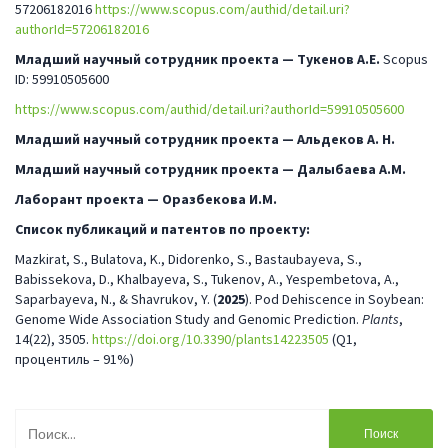
57206182016
https://www.scopus.com/authid/detail.uri?
authorId=57206182016
Младший научный сотрудник
проекта
—
Тукенов А.Е.
Scopus
ID: 59910505600
https://www.scopus.com/authid/detail.uri?authorId=59910505600
Младший научный сотрудник
проекта
—
Альдеков А. Н.
Младший научный сотрудник
проекта
—
Далыбаева А.М.
Лаборант
проекта
—
О
разбекова И.М.
Список публикаций и патентов по проекту:
Mazkirat, S., Bulatova, K., Didorenko, S., Bastaubayeva, S.,
Babissekova, D., Khalbayeva, S., Tukenov, A., Yespembetova, A.,
Saparbayeva, N., & Shavrukov, Y. (
2025
). Pod Dehiscence in Soybean:
Genome Wide Association Study and Genomic Prediction.
Plants
,
14(22), 3505.
https://doi.org/10.3390/plants14223505
(Q1,
процентиль – 91%)
Найти: