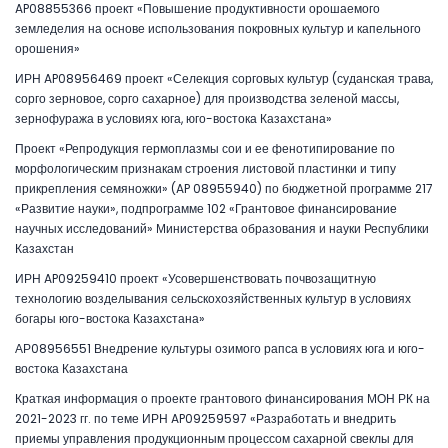
AP08855366 проект «Повышение продуктивности орошаемого
земледелия на основе использования покровных культур и капельного
орошения»
ИРН AP08956469 проект «Селекция сорговых культур (суданская трава,
сорго зерновое, сорго сахарное) для производства зеленой массы,
зернофуража в условиях юга, юго-востока Казахстана»
Проект «Репродукция гермоплазмы сои и ее фенотипирование по
морфологическим признакам строения листовой пластинки и типу
прикрепления семяножки» (AP 08955940) по бюджетной программе 217
«Развитие науки», подпрограмме 102 «Грантовое финансирование
научных исследований» Министерства образования и науки Республики
Казахстан
ИРН AP09259410 проект «Усовершенствовать почвозащитную
технологию возделывания сельскохозяйственных культур в условиях
богары юго-востока Казахстана»
АР08956551 Внедрение культуры озимого рапса в условиях юга и юго-
востока Казахстана
Краткая информация о проекте грантового финансирования МОН РК на
2021-2023 гг. по теме ИРН AP09259597 «Разработать и внедрить
приемы управления продукционным процессом сахарной свеклы для