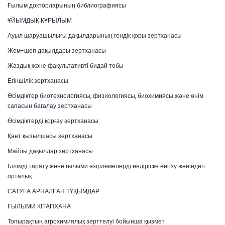
Ғылым докторларының библиографиясы
ҰЙЫМДЫҚ ҚҰРЫЛЫМ
Ауыл шаруашылығы дақылдарының гендік қоры зертханасы
Жем-шөп дақылдары зертханасы
Жаздық және факультативті бидай тобы
Егіншілік зертханасы
Өсімдіктер биотехнологиясы, физиологиясы, биохимиясы және өнім
сапасын бағалау зертханасы
Өсімдіктерді қорғау зертханасы
Қант қызылшасы зертханасы
Майлы дақылдар зертханасы
Білімді тарату және ғылыми әзірлемелерді өндіріске енгізу жөніндегі
орталық
САТУҒА АРНАЛҒАН ТҰҚЫМДАР
ҒЫЛЫМИ КІТАПХАНА
Топырақтың агрохимиялық зерттелуі бойынша қызмет