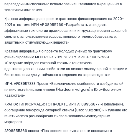
пересадочным способом с использование штеклингов выращенных в
тепличном комплексе»
Краткая информация о проекте грантового финансирования на 2020-
2021 гг. по теме ИРН AP 08955769 «Разработать и внедрить
эффективные технологии дражирования и инкрустации семян сахарной
свеклы с использованием водорастворимого пленкообразователя,
защитных и стимулирующих веществ»
Краткая информация о проекте молодых ученых по грантовому
финансированию МОН РК на 2021-2023 гг. ИРН AP09057999
«Создание гибридов сахарной свеклы с генетически
идентифицированными свойствами на основе молекулярной селекции и
биотехнологии для устойчивого внедрения их в производство»
ИРН: AP08957333 Проект «Биологические особенности возбудителей
пятнистостей листьев ячменя (Hordeum vulgare) в Юго-Восточном
Казахстане».
КРАТКАЯ ИНФОРМАЦИЯ О ПРОЕКТЕ ИРН AP08956877 «Пополнение,
обогащение генофонда сахарной свеклы (Beta vulgaris) и изучение его
генетического разнообразия с использованием молекулярных
маркеров»
AP08855366 проект «Повышение продуктивности орошаемого