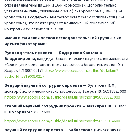
определены гены на 13-й и 16-й хромосомах. Дополнительно
установлены гены, связанные с WTR (19-я хромосома), RWCP (1-я
хромосома) и содержанием фотосинтетических пигментов (19-я
хромосома), что подтверждает комплексный генетический
контроль изучаемых признаков.
Имена и фамилии членов исследовательской группы с их
идентификаторами:
Руководитель проекта
— Дидоренко Светлана
Владимировна
, кандидат биологических наук по специальности
«Селекция и семеноводство», профессор биологии, Author ID в
Scopus 57190010217
https://www.scopus.com/authid/detail.uri?
authorId=57190010217
Ведущий научный сотрудник проекта
—
Булатова К
.
М
.,
доктор биологических наук, профессор,
Scopus ID
: 56938825000
https://www.scopus.com/authid/detail.uri?authorId=56938825000
Старший научный сотрудник
проекта
—
Мазкират Ш
.
, Author
ID
в Scopus
56939054600
https://www.scopus.com/authid/detail.uri?authorId=56939054600
Научный сотрудник
проекта
—
Бабисекова
Д
.И.
Scopus ID: