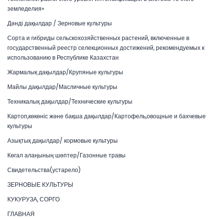
земледелия»
Дәнді дақылдар / Зерновые культуры
Сорта и гибриды сельскохозяйственных растений, включенные в
государственный реестр селекционных достижений, рекомендуемых к
использованию в Республике Казахстан
Жармалық дақылдар/Крупяные культуры
Майлы дақылдар/Масличные культуры
Техникалық дақылдар/Технические культуры
Картоп,көкөніс және бақша дақылдар/Картофель,овощные и бахчевые
культуры
Азықтық дақылдар/ кормовые культуры
Көгал алаңының шөптер/Газонные травы
Свидетельства(устарело)
ЗЕРНОВЫЕ КУЛЬТУРЫ
КУКУРУЗА, СОРГО
ГЛАВНАЯ