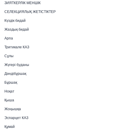
ЗИЯТКЕРЛІК МЕНШІК
СЕЛЕКЦИЯЛЫҚ ЖЕТІСТІКТЕР
Күздік бидай
Жаздық бидай
Арпа
Тритикале КАЗ
Сұлы
Жүгері буданы
Дәндібұршақ
Бұршақ
Ноқат
Қыша
Жоңышқа
Эспарцет КАЗ
Құмай