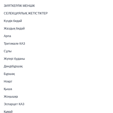
ЗИЯТКЕРЛІК МЕНШІК
СЕЛЕКЦИЯЛЫҚ ЖЕТІСТІКТЕР
Күздік бидай
Жаздық бидай
Арпа
Тритикале КАЗ
Сұлы
Жүгері буданы
Дәндібұршақ
Бұршақ
Ноқат
Қыша
Жоңышқа
Эспарцет КАЗ
Құмай