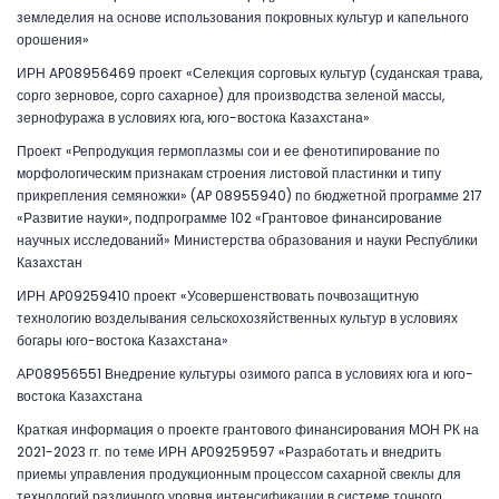
земледелия на основе использования покровных культур и капельного
орошения»
ИРН AP08956469 проект «Селекция сорговых культур (суданская трава,
сорго зерновое, сорго сахарное) для производства зеленой массы,
зернофуража в условиях юга, юго-востока Казахстана»
Проект «Репродукция гермоплазмы сои и ее фенотипирование по
морфологическим признакам строения листовой пластинки и типу
прикрепления семяножки» (AP 08955940) по бюджетной программе 217
«Развитие науки», подпрограмме 102 «Грантовое финансирование
научных исследований» Министерства образования и науки Республики
Казахстан
ИРН AP09259410 проект «Усовершенствовать почвозащитную
технологию возделывания сельскохозяйственных культур в условиях
богары юго-востока Казахстана»
АР08956551 Внедрение культуры озимого рапса в условиях юга и юго-
востока Казахстана
Краткая информация о проекте грантового финансирования МОН РК на
2021-2023 гг. по теме ИРН AP09259597 «Разработать и внедрить
приемы управления продукционным процессом сахарной свеклы для
технологий различного уровня интенсификации в системе точного