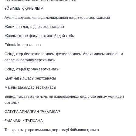
ҰЙЫМДЫҚ ҚҰРЫЛЫМ
Ауыл шаруашылығы дақылдарының гендік қоры зертханасы
Жем-шөп дақылдары зертханасы
Жаздық және факультативті бидай тобы
Егіншілік зертханасы
Өсімдіктер биотехнологиясы, физиологиясы, биохимиясы және өнім
сапасын бағалау зертханасы
Өсімдіктерді қорғау зертханасы
Қант қызылшасы зертханасы
Майлы дақылдар зертханасы
Білімді тарату және ғылыми әзірлемелерді өндіріске енгізу жөніндегі
орталық
САТУҒА АРНАЛҒАН ТҰҚЫМДАР
ҒЫЛЫМИ КІТАПХАНА
Топырақтың агрохимиялық зерттелуі бойынша қызмет