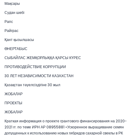
Мақсары
Судан шөбі
Рапс
Райграс
Қант қызылшасы
ӨНЕРТАБЫС
СЫБАЙЛАС ЖЕМҚОРЛЫҚҚА ҚАРСЫ КҮРЕС
ПРОТИВОДЕЙСТВИЕ КОРРУПЦИИ
30 ЛЕТ НЕЗАВИСИМОСТИ КАЗАХСТАН
Қазақстан тәуелсіздігіне 30 жыл
ЖОБАЛАР
ПРОЕКТЫ
ЖОБАЛАР
Краткая информация о проекте грантового финансирования на 2020-
2021 гг. по теме ИРН АР 08955881 «Ускоренное выращивание семян
допущенных к использованию новых гибридов сахарной свеклы в РК