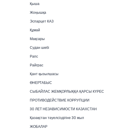
Қыша
Жоңышқа
Эспарцет КАЗ
Құмай
Мақсары
Судан шөбі
Рапс
Райграс
Қант қызылшасы
ӨНЕРТАБЫС
СЫБАЙЛАС ЖЕМҚОРЛЫҚҚА ҚАРСЫ КҮРЕС
ПРОТИВОДЕЙСТВИЕ КОРРУПЦИИ
30 ЛЕТ НЕЗАВИСИМОСТИ КАЗАХСТАН
Қазақстан тәуелсіздігіне 30 жыл
ЖОБАЛАР