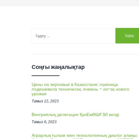
Іздеу:
Соңғы жаңалықтар
Цены на зерновые в Казахстане: пшеница
подешевела технически, ячмень – из-за нового
урожая
Тамыз 12, 2025
Венгриялық делегация ҚазЕжӨШҒЗИ келді
Тамыз 6, 2025
Аграрлық ғылым мен технологияның диалог алаңы: