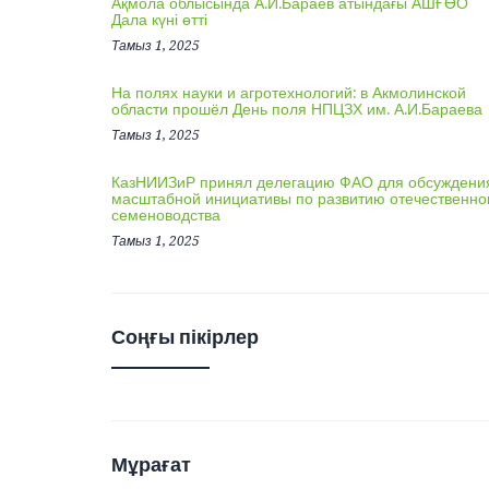
Ақмола облысында А.И.Бараев атындағы АШҒӨО
Дала күні өтті
Тамыз 1, 2025
На полях науки и агротехнологий: в Акмолинской
области прошёл День поля НПЦЗХ им. А.И.Бараева
Тамыз 1, 2025
КазНИИЗиР принял делегацию ФАО для обсуждени
масштабной инициативы по развитию отечественно
семеноводства
Тамыз 1, 2025
Соңғы пікірлер
Мұрағат