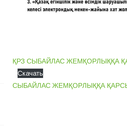
ҚРЗ СЫБАЙЛАС ЖЕМҚОРЛЫҚҚА Қ
Скачать
СЫБАЙЛАС ЖЕМҚОРЛЫҚҚА ҚАРС