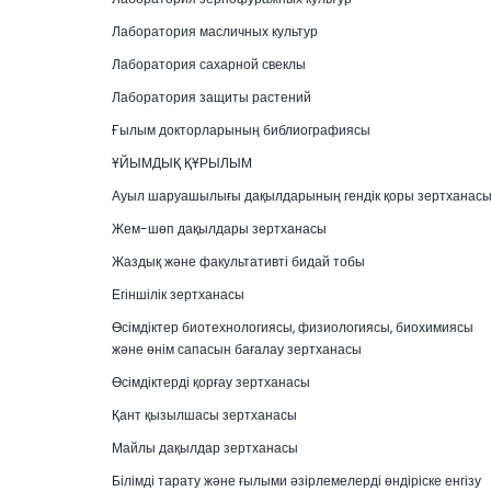
Лаборатория масличных культур
Лаборатория сахарной свеклы
Лаборатория защиты растений
Ғылым докторларының библиографиясы
ҰЙЫМДЫҚ ҚҰРЫЛЫМ
Ауыл шаруашылығы дақылдарының гендік қоры зертханас
Жем-шөп дақылдары зертханасы
Жаздық және факультативті бидай тобы
Егіншілік зертханасы
Өсімдіктер биотехнологиясы, физиологиясы, биохимиясы
және өнім сапасын бағалау зертханасы
Өсімдіктерді қорғау зертханасы
Қант қызылшасы зертханасы
Майлы дақылдар зертханасы
Білімді тарату және ғылыми әзірлемелерді өндіріске енгізу