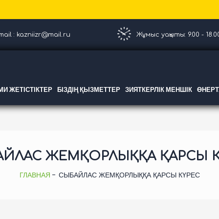
ail : kazniizr@mail.ru
Жұмыс уақыты: 9.00 - 18.0
И ЖЕТІСТІКТЕР
БІЗДІҢ ҚЫЗМЕТТЕР
ЗИЯТКЕРЛІК МЕНШІК
ӨНЕР
ЙЛАС ЖЕМҚОРЛЫҚҚА ҚАРСЫ 
ГЛАВНАЯ
СЫБАЙЛАС ЖЕМҚОРЛЫҚҚА ҚАРСЫ КҮРЕС