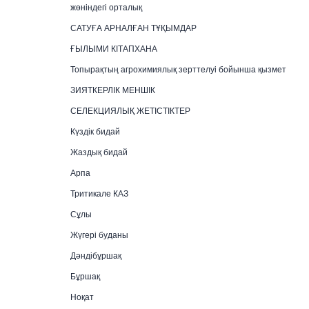
жөніндегі орталық
САТУҒА АРНАЛҒАН ТҰҚЫМДАР
ҒЫЛЫМИ КІТАПХАНА
Топырақтың агрохимиялық зерттелуі бойынша қызмет
ЗИЯТКЕРЛІК МЕНШІК
СЕЛЕКЦИЯЛЫҚ ЖЕТІСТІКТЕР
Күздік бидай
Жаздық бидай
Арпа
Тритикале КАЗ
Сұлы
Жүгері буданы
Дәндібұршақ
Бұршақ
Ноқат