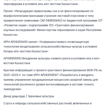
зернофуража в условиях юга, юго-востока Казахстана»
Проект «Репродукция гермоплазмы сои и ее фенотипирование по
морфологическим признакам строения листовой пластинки и типу
прикрепления семяножки» (AP 08955940) по бюджетной программе 217
«Развитие науки», подпрограмме 102 «Грантовое финансирование
научных исследований» Министерства образования и науки Республики
Казахстан
ИРН AP09259410 проект «Усовершенствовать почвозащитную
технологию возделывания сельскохозяйственных культур в условиях
богары юго-востока Казахстана»
АР08956551 Внедрение культуры озимого рапса в условиях юга и юго-
востока Казахстана
Краткая информация о проекте грантового финансирования МОН РК на
2021-2023 гг. по теме ИРН AP09259597 «Разработать и внедрить
приемы управления продукционным процессом сахарной свеклы для
технологий различного уровня интенсификации в системе точного
земледелия»
Дәнді дақылдар / Зерновые культуры
Сорта и гибриды сельскохозяйственных растений, включенные в