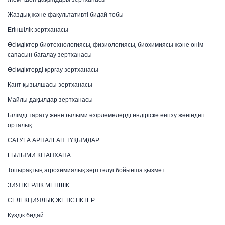
Жаздық және факультативті бидай тобы
Егіншілік зертханасы
Өсімдіктер биотехнологиясы, физиологиясы, биохимиясы және өнім
сапасын бағалау зертханасы
Өсімдіктерді қорғау зертханасы
Қант қызылшасы зертханасы
Майлы дақылдар зертханасы
Білімді тарату және ғылыми әзірлемелерді өндіріске енгізу жөніндегі
орталық
САТУҒА АРНАЛҒАН ТҰҚЫМДАР
ҒЫЛЫМИ КІТАПХАНА
Топырақтың агрохимиялық зерттелуі бойынша қызмет
ЗИЯТКЕРЛІК МЕНШІК
СЕЛЕКЦИЯЛЫҚ ЖЕТІСТІКТЕР
Күздік бидай