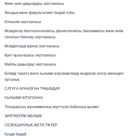
Жем-шөп дақылдары зертханасы
Жаздық және факультативті бидай тобы
Егіншілік зертханасы
Өсімдіктер биотехнологиясы, физиологиясы, биохимиясы және өнім
сапасын бағалау зертханасы
Өсімдіктерді қорғау зертханасы
Қант қызылшасы зертханасы
Майлы дақылдар зертханасы
Білімді тарату және ғылыми әзірлемелерді өндіріске енгізу жөніндегі
орталық
САТУҒА АРНАЛҒАН ТҰҚЫМДАР
ҒЫЛЫМИ КІТАПХАНА
Топырақтың агрохимиялық зерттелуі бойынша қызмет
ЗИЯТКЕРЛІК МЕНШІК
СЕЛЕКЦИЯЛЫҚ ЖЕТІСТІКТЕР
Күздік бидай