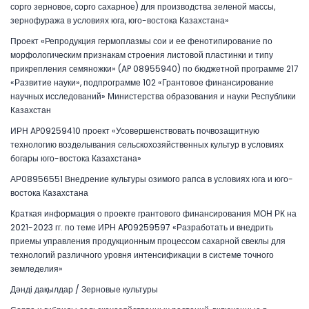
сорго зерновое, сорго сахарное) для производства зеленой массы,
зернофуража в условиях юга, юго-востока Казахстана»
Проект «Репродукция гермоплазмы сои и ее фенотипирование по
морфологическим признакам строения листовой пластинки и типу
прикрепления семяножки» (AP 08955940) по бюджетной программе 217
«Развитие науки», подпрограмме 102 «Грантовое финансирование
научных исследований» Министерства образования и науки Республики
Казахстан
ИРН AP09259410 проект «Усовершенствовать почвозащитную
технологию возделывания сельскохозяйственных культур в условиях
богары юго-востока Казахстана»
АР08956551 Внедрение культуры озимого рапса в условиях юга и юго-
востока Казахстана
Краткая информация о проекте грантового финансирования МОН РК на
2021-2023 гг. по теме ИРН AP09259597 «Разработать и внедрить
приемы управления продукционным процессом сахарной свеклы для
технологий различного уровня интенсификации в системе точного
земледелия»
Дәнді дақылдар / Зерновые культуры