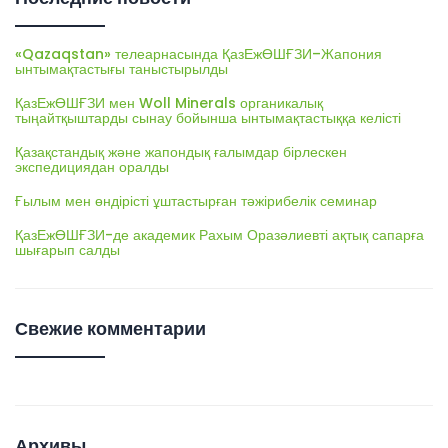
«Qazaqstan» телеарнасында ҚазЕжӨШҒЗИ–Жапония
ынтымақтастығы таныстырылды
ҚазЕжӨШҒЗИ мен Woll Minerals органикалық
тыңайтқыштарды сынау бойынша ынтымақтастыққа келісті
Қазақстандық және жапондық ғалымдар бірлескен
экспедициядан оралды
Ғылым мен өндірісті ұштастырған тәжірибелік семинар
ҚазЕжӨШҒЗИ-де академик Рахым Оразәлиевті ақтық сапарға
шығарып салды
Свежие комментарии
Архивы