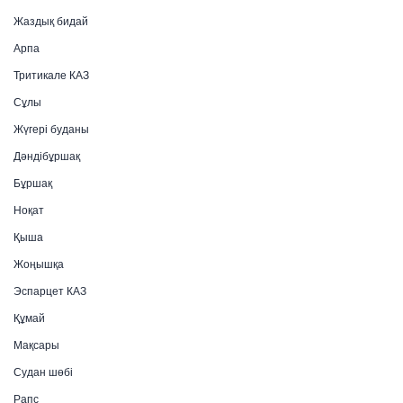
Жаздық бидай
Арпа
Тритикале КАЗ
Сұлы
Жүгері буданы
Дәндібұршақ
Бұршақ
Ноқат
Қыша
Жоңышқа
Эспарцет КАЗ
Құмай
Мақсары
Судан шөбі
Рапс