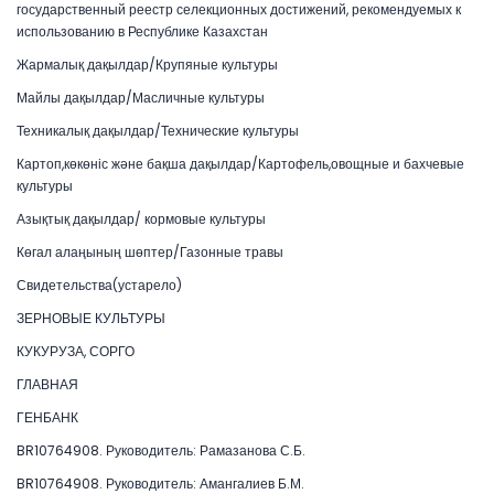
государственный реестр селекционных достижений, рекомендуемых к
использованию в Республике Казахстан
Жармалық дақылдар/Крупяные культуры
Майлы дақылдар/Масличные культуры
Техникалық дақылдар/Технические культуры
Картоп,көкөніс және бақша дақылдар/Картофель,овощные и бахчевые
культуры
Азықтық дақылдар/ кормовые культуры
Көгал алаңының шөптер/Газонные травы
Свидетельства(устарело)
ЗЕРНОВЫЕ КУЛЬТУРЫ
КУКУРУЗА, СОРГО
ГЛАВНАЯ
ГЕНБАНК
BR10764908. Руководитель: Рамазанова С.Б.
BR10764908. Руководитель: Амангалиев Б.М.