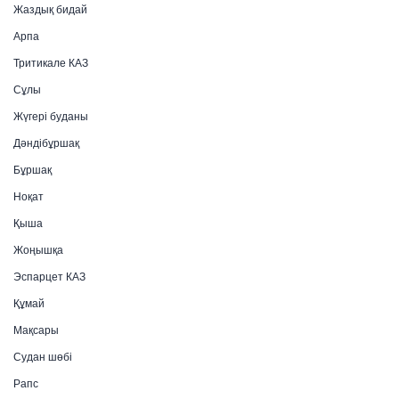
Жаздық бидай
Арпа
Тритикале КАЗ
Сұлы
Жүгері буданы
Дәндібұршақ
Бұршақ
Ноқат
Қыша
Жоңышқа
Эспарцет КАЗ
Құмай
Мақсары
Судан шөбі
Рапс