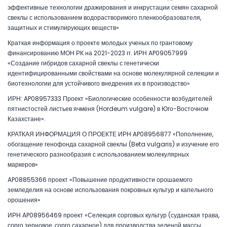
эффективные технологии дражирования и инкрустации семян сахарной
свеклы с использованием водорастворимого пленкообразователя,
защитных и стимулирующих веществ»
Краткая информация о проекте молодых ученых по грантовому
финансированию МОН РК на 2021-2023 гг. ИРН AP09057999
«Создание гибридов сахарной свеклы с генетически
идентифицированными свойствами на основе молекулярной селекции и
биотехнологии для устойчивого внедрения их в производство»
ИРН: AP08957333 Проект «Биологические особенности возбудителей
пятнистостей листьев ячменя (Hordeum vulgare) в Юго-Восточном
Казахстане».
КРАТКАЯ ИНФОРМАЦИЯ О ПРОЕКТЕ ИРН AP08956877 «Пополнение,
обогащение генофонда сахарной свеклы (Beta vulgaris) и изучение его
генетического разнообразия с использованием молекулярных
маркеров»
AP08855366 проект «Повышение продуктивности орошаемого
земледелия на основе использования покровных культур и капельного
орошения»
ИРН AP08956469 проект «Селекция сорговых культур (суданская трава,
сорго зерновое, сорго сахарное) для производства зеленой массы,