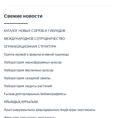
Свежие новости
КАТАЛОГ НОВЫХ СОРТОВ И ГИБРИДОВ
МЕЖДУНАРОДНОЕ СОТРУДНИЧЕСТВО
ОГРАНИЗАЦИОННАЯ СТРУКТУРА
Группа яровой и факультативной пшеницы
Лаборатория зернофуражных культур
Лаборатория масличных культур
Лаборатория сахарной свеклы
Лаборатория защиты растений
Ғылым докторларының библиографиясы
ҰЙЫМДЫҚ ҚҰРЫЛЫМ
Ауыл шаруашылығы дақылдарының гендік қоры зертханасы
Жем-шөп дақылдары зертханасы