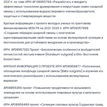
2021 гг. по теме ИРН AP 08955769 «Разработать и внедрить
эффективные технологии дражирования и инкрустации семян сахарной
свеклы с использованием водорастворимого пленкообразователя,
защитных и стимулирующих веществ»
Краткая информация о проекте молодых ученых по грантовому
финансированию МОН РК на 2021-2023 гг. ИРН AP09057999
«Создание гибридов сахарной свеклы с генетически
идентифицированными свойствами на основе молекулярной селекции и
биотехнологии для устойчивого внедрения их в производство»
ИРН: AP08957333 Проект «Биологические особенности возбудителей
пятнистостей листьев ячменя (Hordeum vulgare) в Юго-Восточном
Казахстане».
КРАТКАЯ ИНФОРМАЦИЯ О ПРОЕКТЕ ИРН AP08956877 «Пополнение,
обогащение генофонда сахарной свеклы (Beta vulgaris) и изучение его
генетического разнообразия с использованием молекулярных
маркеров»
AP08855366 проект «Повышение продуктивности орошаемого
земледелия на основе использования покровных культур и капельного
орошения»
ИРН AP08956469 проект «Селекция сорговых культур (суданская трава,