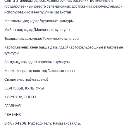
Сорта и гибриды сельскохозяйственных растений, включенные в
государственный реестр селекционных достижений, рекомендуемых к
использованию в Республике Казахстан
Жармалық дақылдар/Крупяные культуры
Майлы дақылдар/Масличные культуры
Техникалық дақылдар/Технические культуры
Картоп,көкөніс және бақша дақылдар/Картофель,овощные и бахчевые
культуры
Азықтық дақылдар/ кормовые культуры
Көгал алаңының шөптер/Газонные травы
Свидетельства(устарело)
ЗЕРНОВЫЕ КУЛЬТУРЫ
КУКУРУЗА, СОРГО
ГЛАВНАЯ
ГЕНБАНК
BR10764908. Руководитель: Рамазанова С.Б.