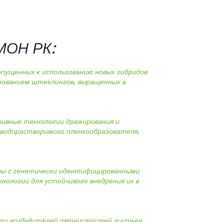
ОН РК:
опущенных к использованию новых гибридов
ьзованием штеклингов, выращенных в
ивные технологии дражирования и
м водорастворимого пленкообразователя,
клы с генетически идентифицированными
нологии для устойчивого внедрения их в
сти возбудителей пятнистостей листьев