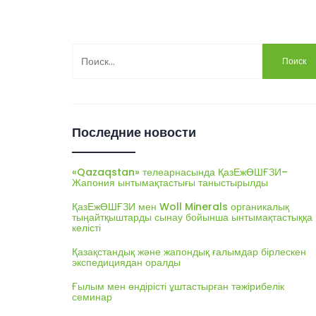
Найти:
Последние новости
«Qazaqstan» телеарнасында ҚазЕжӨШҒЗИ–
Жапония ынтымақтастығы таныстырылды
ҚазЕжӨШҒЗИ мен Woll Minerals органикалық
тыңайтқыштарды сынау бойынша ынтымақтастыққа
келісті
Қазақстандық және жапондық ғалымдар бірлескен
экспедициядан оралды
Ғылым мен өндірісті ұштастырған тәжірибелік
семинар