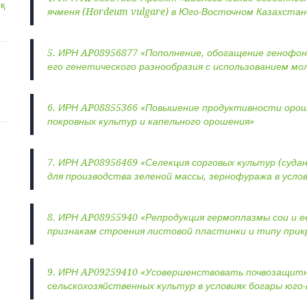
қ
ячменя (Hordeum vulgare) в Юго-Восточном Казахстан
5. ИРН AP08956877 «Пополнение, обогащение генофонда
его генетического разнообразия с использованием мо
6. ИРН AP08855366 «Повышение продуктивности ороша
покровных культур и капельного орошения»
7. ИРН AP08956469 «Селекция сорговых культур (суданс
для производства зеленой массы, зернофуража в усло
8. ИРН AP08955940 «Репродукция гермоплазмы сои и 
признакам строения листовой пластинки и типу прик
9. ИРН AP09259410 «Усовершенствовать почвозащит
сельскохозяйственных культур в условиях богары юго