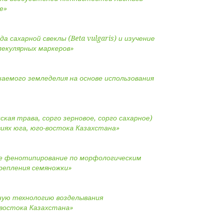
е»
 сахарной свеклы (Beta vulgaris) и изучение
лекулярных маркеров»
емого земледелия на основе использования
кая трава, сорго зерновое, сорго сахарное)
виях юга, юго-востока Казахстана»
ее фенотипирование по морфологическим
репления семяножки»
ную технологию возделывания
-востока Казахстана»