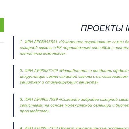
ПРОЕКТЫ М
1. ИРН АР08955881 «Ускоренное выращивание семян д
сахарной свеклы в РК пересадочным способом с испол
тепличном комплексе»
2. ИРН AP08955769 «Разработать и внедрить эффект
инкрустации семян сахарной свеклы с использование
защитных и стимулирующих веществ»
3. ИРН AP09057999 «Создание гибридов сахарной све
свойствами на основе молекулярной селекции и биотех
производство»
4. ИРН AP08957333 Проект «Биологические особенно