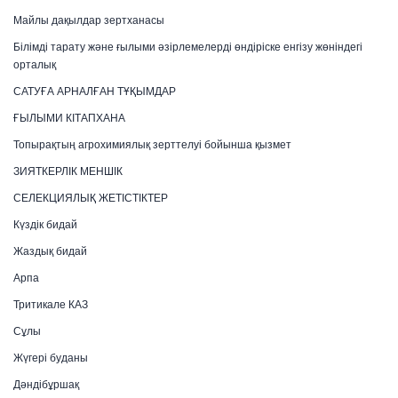
Майлы дақылдар зертханасы
Білімді тарату және ғылыми әзірлемелерді өндіріске енгізу жөніндегі
орталық
САТУҒА АРНАЛҒАН ТҰҚЫМДАР
ҒЫЛЫМИ КІТАПХАНА
Топырақтың агрохимиялық зерттелуі бойынша қызмет
ЗИЯТКЕРЛІК МЕНШІК
СЕЛЕКЦИЯЛЫҚ ЖЕТІСТІКТЕР
Күздік бидай
Жаздық бидай
Арпа
Тритикале КАЗ
Сұлы
Жүгері буданы
Дәндібұршақ