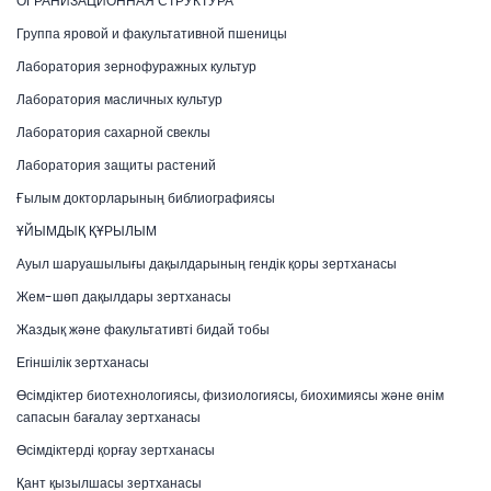
ОГРАНИЗАЦИОННАЯ СТРУКТУРА
Группа яровой и факультативной пшеницы
Лаборатория зернофуражных культур
Лаборатория масличных культур
Лаборатория сахарной свеклы
Лаборатория защиты растений
Ғылым докторларының библиографиясы
ҰЙЫМДЫҚ ҚҰРЫЛЫМ
Ауыл шаруашылығы дақылдарының гендік қоры зертханасы
Жем-шөп дақылдары зертханасы
Жаздық және факультативті бидай тобы
Егіншілік зертханасы
Өсімдіктер биотехнологиясы, физиологиясы, биохимиясы және өнім
сапасын бағалау зертханасы
Өсімдіктерді қорғау зертханасы
Қант қызылшасы зертханасы