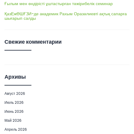
Ғылым мен өндірісті ұштастырған тәжірибелік семинар
ҚазЕжӨШҒЗИ-де академик Рахым Оразәлиевті ақтық сапарға
шығарып салды
Свежие комментарии
Архивы
Август 2026
Июль 2026
Июнь 2026
Май 2026
Апрель 2026