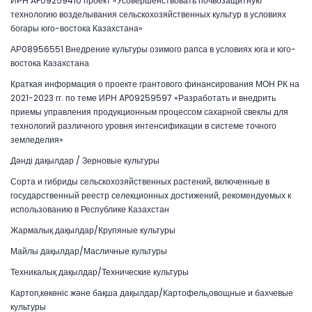
ИРН AP09259410 проект «Усовершенствовать почвозащитную
технологию возделывания сельскохозяйственных культур в условиях
богары юго-востока Казахстана»
АР08956551 Внедрение культуры озимого рапса в условиях юга и юго-
востока Казахстана
Краткая информация о проекте грантового финансирования МОН РК на
2021-2023 гг. по теме ИРН AP09259597 «Разработать и внедрить
приемы управления продукционным процессом сахарной свеклы для
технологий различного уровня интенсификации в системе точного
земледелия»
Дәнді дақылдар / Зерновые культуры
Сорта и гибриды сельскохозяйственных растений, включенные в
государственный реестр селекционных достижений, рекомендуемых к
использованию в Республике Казахстан
Жармалық дақылдар/Крупяные культуры
Майлы дақылдар/Масличные культуры
Техникалық дақылдар/Технические культуры
Картоп,көкөніс және бақша дақылдар/Картофель,овощные и бахчевые
культуры