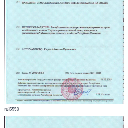
№15558