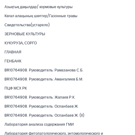
Азықтық дақылдар/ кормовые культуры
Көгал алаңының шөптер/Газонные травы
Свидетельства(устарело)
ЗЕРНОВЫЕ КУЛЬТУРЫ
КУКУРУЗА, СОРГО
ГЛАВНАЯ
ГЕНБАНК
BR10764908. Руководитель: Рамазанова С.Б.
BR10764908. Руководитель: Амангалиев Б.М.
ПЦФ МСХ РК
BR10764908. Руководитель: Жапаев Р.К.
BR10764908. Руководитель: Оспанбаев Ж.
BR10764908. Руководитель: Оспанбаев Ж. (II)
Лаборатория анализа содержания ГМИ
Лаборатория фитопатологического, энтомологического и