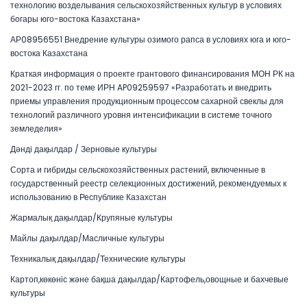
технологию возделывания сельскохозяйственных культур в условиях
богары юго-востока Казахстана»
АР08956551 Внедрение культуры озимого рапса в условиях юга и юго-
востока Казахстана
Краткая информация о проекте грантового финансирования МОН РК на
2021-2023 гг. по теме ИРН AP09259597 «Разработать и внедрить
приемы управления продукционным процессом сахарной свеклы для
технологий различного уровня интенсификации в системе точного
земледелия»
Дәнді дақылдар / Зерновые культуры
Сорта и гибриды сельскохозяйственных растений, включенные в
государственный реестр селекционных достижений, рекомендуемых к
использованию в Республике Казахстан
Жармалық дақылдар/Крупяные культуры
Майлы дақылдар/Масличные культуры
Техникалық дақылдар/Технические культуры
Картоп,көкөніс және бақша дақылдар/Картофель,овощные и бахчевые
культуры