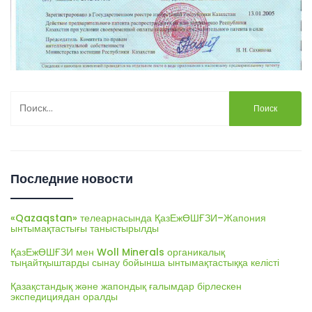
Найти:
Последние новости
«Qazaqstan» телеарнасында ҚазЕжӨШҒЗИ–Жапония
ынтымақтастығы таныстырылды
ҚазЕжӨШҒЗИ мен Woll Minerals органикалық
тыңайтқыштарды сынау бойынша ынтымақтастыққа келісті
Қазақстандық және жапондық ғалымдар бірлескен
экспедициядан оралды