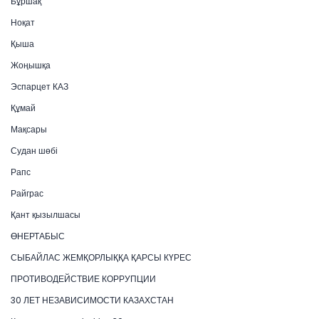
Бұршақ
Ноқат
Қыша
Жоңышқа
Эспарцет КАЗ
Құмай
Мақсары
Судан шөбі
Рапс
Райграс
Қант қызылшасы
ӨНЕРТАБЫС
СЫБАЙЛАС ЖЕМҚОРЛЫҚҚА ҚАРСЫ КҮРЕС
ПРОТИВОДЕЙСТВИЕ КОРРУПЦИИ
30 ЛЕТ НЕЗАВИСИМОСТИ КАЗАХСТАН