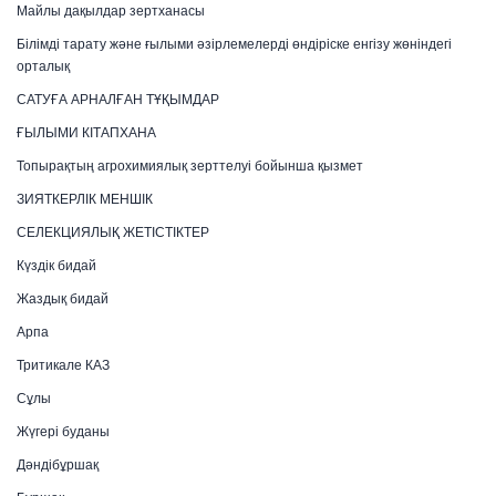
Майлы дақылдар зертханасы
Білімді тарату және ғылыми әзірлемелерді өндіріске енгізу жөніндегі
орталық
САТУҒА АРНАЛҒАН ТҰҚЫМДАР
ҒЫЛЫМИ КІТАПХАНА
Топырақтың агрохимиялық зерттелуі бойынша қызмет
ЗИЯТКЕРЛІК МЕНШІК
СЕЛЕКЦИЯЛЫҚ ЖЕТІСТІКТЕР
Күздік бидай
Жаздық бидай
Арпа
Тритикале КАЗ
Сұлы
Жүгері буданы
Дәндібұршақ