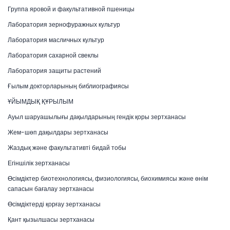
Группа яровой и факультативной пшеницы
Лаборатория зернофуражных культур
Лаборатория масличных культур
Лаборатория сахарной свеклы
Лаборатория защиты растений
Ғылым докторларының библиографиясы
ҰЙЫМДЫҚ ҚҰРЫЛЫМ
Ауыл шаруашылығы дақылдарының гендік қоры зертханасы
Жем-шөп дақылдары зертханасы
Жаздық және факультативті бидай тобы
Егіншілік зертханасы
Өсімдіктер биотехнологиясы, физиологиясы, биохимиясы және өнім
сапасын бағалау зертханасы
Өсімдіктерді қорғау зертханасы
Қант қызылшасы зертханасы