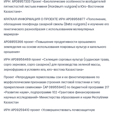
ИРН: AP08957333 Проект «Биологические особенности возбудителей
пятнистостей листьев ячменя (Hordeum vulgare) в Юго-Восточном
Казахстане».
КРАТКАЯ ИНФОРМАЦИЯ О ПРОЕКТЕ ИРН AP08956877 «Пополнение,
обогащение генофонда сахарной свеклы (Beta vulgaris) и изучение его
генетического разнообразия с использованием молекулярных
маркеров»
AP08855366 проект «Повышение продуктивности орошаемого
земледелия на основе использования покровных культур и капельного
орошения»
ИРН AP08956469 проект «Селекция сорговых культур (суданская трава,
сорго зерновое, сорго сахарное) для производства зеленой массы,
зернофуража в условиях юга, юго-востока Казахстана»
Проект «Репродукция гермоплазмы сои и ее фенотипирование по
морфологическим признакам строения листовой пластинки и типу
прикрепления семяножки» (AP 08955940) по бюджетной программе 217
«Развитие науки», подпрограмме 102 «Грантовое финансирование
научных исследований» Министерства образования и науки Республики
Казахстан
ИРН AP09259410 проект «Усовершенствовать почвозащитную