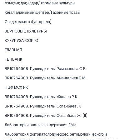
Азықтық дақылдар/ кормовые культуры
Көгал алаңының шөптер/Газонные травы
Свидетельства(устарело)
ЗЕРНОВЫЕ КУЛЬТУРЫ
КУКУРУЗА, СОРГО
ГЛАВНАЯ
ГЕНБАНК
BR10764908. Руководитель: Рамазанова С.Б.
BR10764908. Руководитель: Амангалиев Б.М.
ПЦФ МСХ РК
BR10764908. Руководитель: Жапаев Р.К.
BR10764908. Руководитель: Оспанбаев Ж.
BR10764908. Руководитель: Оспанбаев Ж. (II)
Лаборатория анализа содержания ГМИ
Лаборатория фитопатологического, энтомологического и