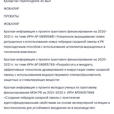
Қазақстан тәуелсіздігіне 30 жыл
ЖОБАЛАР
ПРОЕКТЫ
ЖОБАЛАР
Краткая информация о проекте грантового финансирования на 2020-
2021 гг. по теме ИРН АР 08955881 «Ускоренное выращивание семян
допущенных к использованию новых гибридов сахарной свеклы в РК
пересадочным способом с использование штеклингов выращенных в
тепличном комплексе»
Краткая информация о проекте грантового финансирования на 2020-
2021 гг. по теме ИРН AP 08955769 «Разработать и внедрить
эффективные технологии дражирования и инкрустации семян сахарной
свеклы с использованием водорастворимого пленкообразователя,
защитных и стимулирующих веществ»
Краткая информация о проекте молодых ученых по грантовому
финансированию МОН РК на 2021-2023 гг. ИРН AP09057999
«Создание гибридов сахарной свеклы с генетически
идентифицированными свойствами на основе молекулярной селекции и
биотехнологии для устойчивого внедрения их в производство»