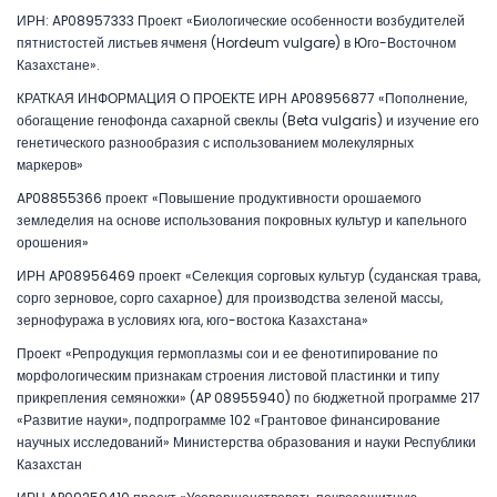
ИРН: AP08957333 Проект «Биологические особенности возбудителей
пятнистостей листьев ячменя (Hordeum vulgare) в Юго-Восточном
Казахстане».
КРАТКАЯ ИНФОРМАЦИЯ О ПРОЕКТЕ ИРН AP08956877 «Пополнение,
обогащение генофонда сахарной свеклы (Beta vulgaris) и изучение его
генетического разнообразия с использованием молекулярных
маркеров»
AP08855366 проект «Повышение продуктивности орошаемого
земледелия на основе использования покровных культур и капельного
орошения»
ИРН AP08956469 проект «Селекция сорговых культур (суданская трава,
сорго зерновое, сорго сахарное) для производства зеленой массы,
зернофуража в условиях юга, юго-востока Казахстана»
Проект «Репродукция гермоплазмы сои и ее фенотипирование по
морфологическим признакам строения листовой пластинки и типу
прикрепления семяножки» (AP 08955940) по бюджетной программе 217
«Развитие науки», подпрограмме 102 «Грантовое финансирование
научных исследований» Министерства образования и науки Республики
Казахстан