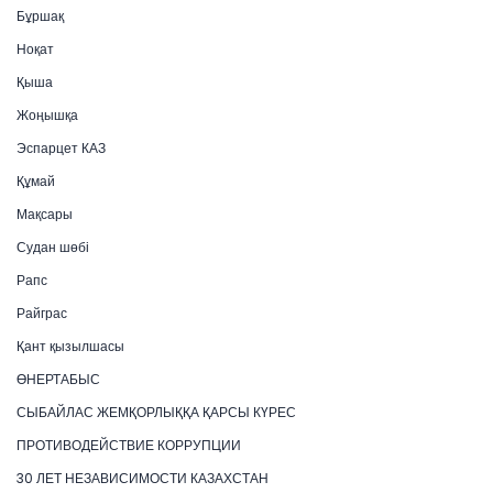
Бұршақ
Ноқат
Қыша
Жоңышқа
Эспарцет КАЗ
Құмай
Мақсары
Судан шөбі
Рапс
Райграс
Қант қызылшасы
ӨНЕРТАБЫС
СЫБАЙЛАС ЖЕМҚОРЛЫҚҚА ҚАРСЫ КҮРЕС
ПРОТИВОДЕЙСТВИЕ КОРРУПЦИИ
30 ЛЕТ НЕЗАВИСИМОСТИ КАЗАХСТАН