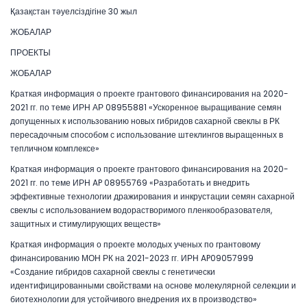
Қазақстан тәуелсіздігіне 30 жыл
ЖОБАЛАР
ПРОЕКТЫ
ЖОБАЛАР
Краткая информация о проекте грантового финансирования на 2020-
2021 гг. по теме ИРН АР 08955881 «Ускоренное выращивание семян
допущенных к использованию новых гибридов сахарной свеклы в РК
пересадочным способом с использование штеклингов выращенных в
тепличном комплексе»
Краткая информация о проекте грантового финансирования на 2020-
2021 гг. по теме ИРН AP 08955769 «Разработать и внедрить
эффективные технологии дражирования и инкрустации семян сахарной
свеклы с использованием водорастворимого пленкообразователя,
защитных и стимулирующих веществ»
Краткая информация о проекте молодых ученых по грантовому
финансированию МОН РК на 2021-2023 гг. ИРН AP09057999
«Создание гибридов сахарной свеклы с генетически
идентифицированными свойствами на основе молекулярной селекции и
биотехнологии для устойчивого внедрения их в производство»