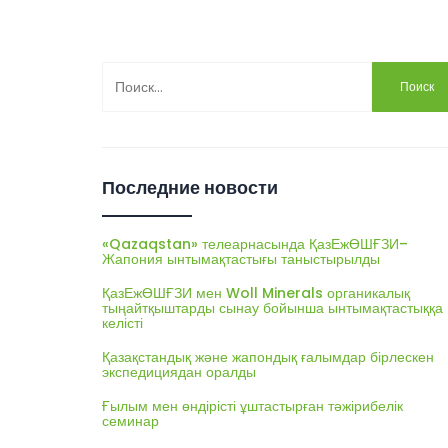
Найти:
Последние новости
«Qazaqstan» телеарнасында ҚазЕжӨШҒЗИ–
Жапония ынтымақтастығы таныстырылды
ҚазЕжӨШҒЗИ мен Woll Minerals органикалық
тыңайтқыштарды сынау бойынша ынтымақтастыққа
келісті
Қазақстандық және жапондық ғалымдар бірлескен
экспедициядан оралды
Ғылым мен өндірісті ұштастырған тәжірибелік
семинар