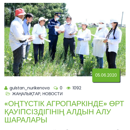
05.06.2020
gulstan_nurikenova
0
1092
ЖАҢАЛЫҚТАР
,
НОВОСТИ
«ОҢТҮСТІК АГРОПАРКІНДЕ» ӨРТ
ҚАУІПСІЗДІГІНІҢ АЛДЫН АЛУ
ШАРАЛАРЫ