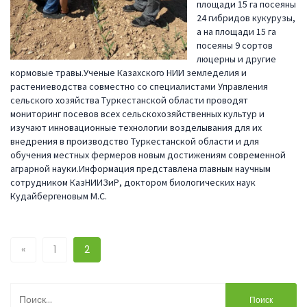
площади 15 га посеяны
24 гибридов кукурузы,
а на площади 15 га
посеяны 9 сортов
люцерны и другие
кормовые травы.Ученые Казахского НИИ земледелия и
растениеводства совместно со специалистами Управления
сельского хозяйства Туркестанской области проводят
мониторинг посевов всех сельскохозяйственных культур и
изучают инновационные технологии возделывания для их
внедрения в производство Туркестанской области и для
обучения местных фермеров новым достижениям современной
аграрной науки.Информация представлена главным научным
сотрудником КазНИИЗиР, доктором биологических наук
Кудайбергеновым М.С.
«
1
2
Найти: