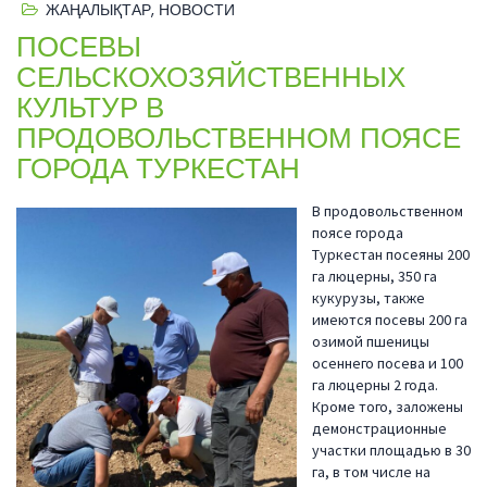
ЖАҢАЛЫҚТАР
,
НОВОСТИ
ПОСЕВЫ
СЕЛЬСКОХОЗЯЙСТВЕННЫХ
КУЛЬТУР В
ПРОДОВОЛЬСТВЕННОМ ПОЯСЕ
ГОРОДА ТУРКЕСТАН
В продовольственном
поясе города
Туркестан посеяны 200
га люцерны, 350 га
кукурузы, также
имеются посевы 200 га
озимой пшеницы
осеннего посева и 100
га люцерны 2 года.
Кроме того, заложены
демонстрационные
участки площадью в 30
га, в том числе на