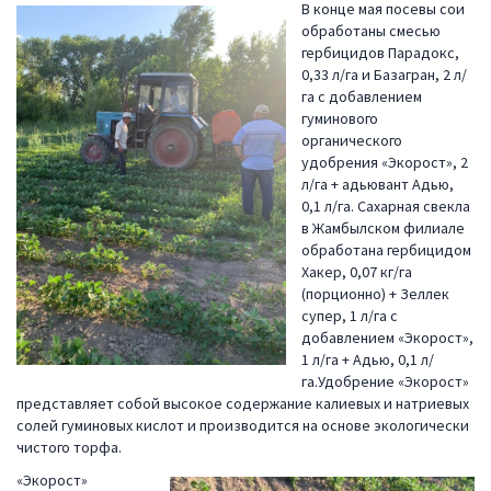
В конце мая посевы сои
обработаны смесью
гербицидов Парадокс,
0,33 л/га и Базагран, 2 л/
га с добавлением
гуминового
органического
удобрения «Экорост», 2
л/га + адьювант Адью,
0,1 л/га. Сахарная свекла
в Жамбылском филиале
обработана гербицидом
Хакер, 0,07 кг/га
(порционно) + Зеллек
супер, 1 л/га с
добавлением «Экорост»,
1 л/га + Адью, 0,1 л/
га.Удобрение «Экорост»
представляет собой высокое содержание калиевых и натриевых
солей гуминовых кислот и производится на основе экологически
чистого торфа.
«Экорост»