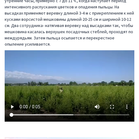
утренние часы, примерно с 7 до 11 ч., когда наступает период
интенсивного распускания цветков и опадения пыльцы. На
высадках применяют веревку длиной 3-4 м с прикреплением к ней
кусками ворсистой мешковины длиной 20-25 см и шириной 10-12
см. Два сотрудника- натягивая веревку над высадками так, чтобы
мешковина касалась верхушек посадочных стеблей, проходят по
междурядьям. Затем пыльца осыпается и перекрестное
опыление усиливается.