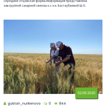
середине отцовская форма.Информация представлена
зав.группой сахарной свеклы к.с-х.н. Бастаубаевой Ш.О.
02.06.2020
gulstan_nurikenova
0
844