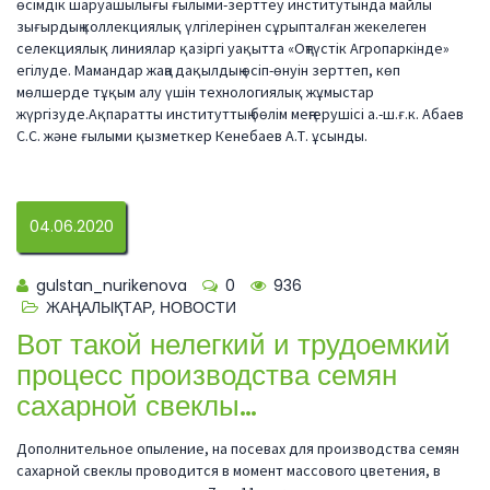
өсімдік шаруашылығы ғылыми-зерттеу институтында майлы
зығырдың коллекциялық үлгілерінен сұрыпталған жекелеген
селекциялық линиялар қазіргі уақытта «Оңтүстік Агропаркінде»
егілуде. Мамандар жаңа дақылдың өсіп-өнуін зерттеп, көп
мөлшерде тұқым алу үшін технологиялық жұмыстар
жүргізуде.Ақпаратты институттың бөлім меңгерушісі а.-ш.ғ.к. Абаев
С.С. және ғылыми қызметкер Кенебаев А.Т. ұсынды.
04.06.2020
gulstan_nurikenova
0
936
ЖАҢАЛЫҚТАР
,
НОВОСТИ
Вот такой нелегкий и трудоемкий
процесс производства семян
сахарной свеклы…
Дополнительное опыление, на посевах для производства семян
сахарной свеклы проводится в момент массового цветения, в