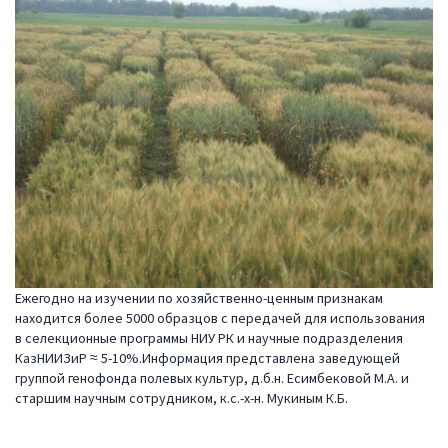
Ежегодно на изучении по хозяйственно-ценным признакам
находится более 5000 образцов с передачей для использования
в селекционные программы НИУ РК и научные подразделения
КазНИИЗиР ≈ 5-10%.Информация представлена заведующей
группой генофонда полевых культур, д.б.н. Есимбековой М.А. и
старшим научным сотрудником, к.с.-х-н. Мукиным К.Б.