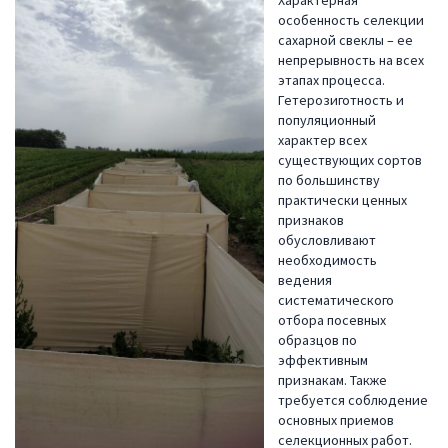
Характерная
особенность селекции
сахарной свеклы – ее
непрерывность на всех
этапах процесса.
Гетерозиготность и
популяционный
характер всех
существующих сортов
по большинству
практически ценных
признаков
обусловливают
необходимость
ведения
систематического
отбора посевных
образцов по
эффективным
признакам. Также
требуется соблюдение
основных приемов
селекционных работ.