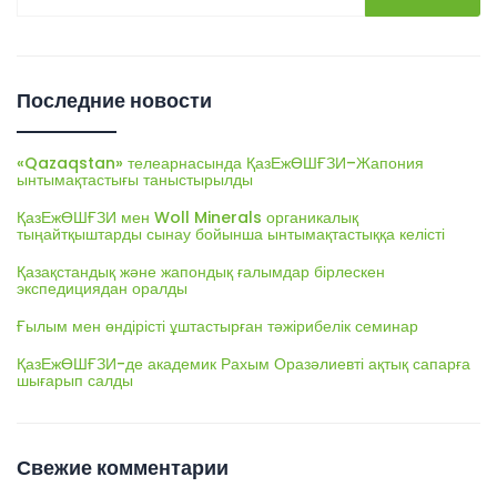
Последние новости
«Qazaqstan» телеарнасында ҚазЕжӨШҒЗИ–Жапония
ынтымақтастығы таныстырылды
ҚазЕжӨШҒЗИ мен Woll Minerals органикалық
тыңайтқыштарды сынау бойынша ынтымақтастыққа келісті
Қазақстандық және жапондық ғалымдар бірлескен
экспедициядан оралды
Ғылым мен өндірісті ұштастырған тәжірибелік семинар
ҚазЕжӨШҒЗИ-де академик Рахым Оразәлиевті ақтық сапарға
шығарып салды
Свежие комментарии