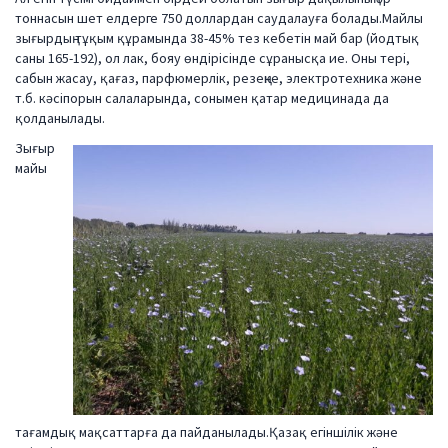
тоннасын шет елдерге 750 доллардан саудалауға болады.Майлы
зығырдың тұқым құрамында 38-45% тез кебетін май бар (йодтық
саны 165-192), ол лак, бояу өндірісінде сұранысқа ие. Оны тері,
сабын жасау, қағаз, парфюмерлік, резеңке, электротехника және
т.б. кәсіпорын салаларында, сонымен қатар медицинада да
қолданылады.
Зығыр
майы
тағамдық мақсаттарға да пайданылады.Қазақ егіншілік және