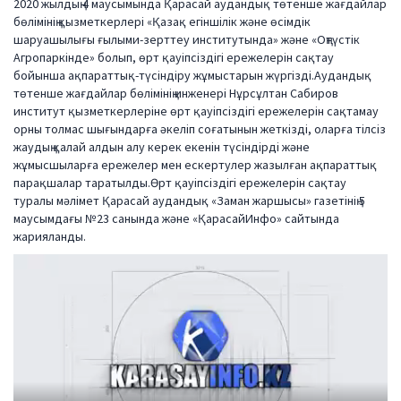
2020 жылдың 4 маусымында Қарасай аудандық төтенше жағдайлар
бөлімінің қызметкерлері «Қазақ егіншілік және өсімдік
шаруашылығы ғылыми-зерттеу институтында» және «Оңтүстік
Агропаркінде» болып, өрт қауіпсіздігі ережелерін сақтау
бойынша ақпараттық-түсіндіру жұмыстарын жүргізді.Аудандық
төтенше жағдайлар бөлімінің инженері Нұрсұлтан Сабиров
институт қызметкерлеріне өрт қауіпсіздігі ережелерін сақтамау
орны толмас шығындарға әкеліп соғатынын жеткізді, оларға тілсіз
жаудың қалай алдын алу керек екенін түсіндірді және
жұмысшыларға ережелер мен ескертулер жазылған ақпараттық
парақшалар таратылды.Өрт қауіпсіздігі ережелерін сақтау
туралы мәлімет Қарасай аудандық «Заман жаршысы» газетінің 5
маусымдағы №23 санында және «ҚарасайИнфо» сайтында
жарияланды.