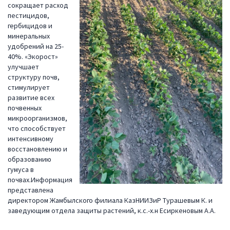
сокращает расход
пестицидов,
гербицидов и
минеральных
удобрений на 25-
40%. «Экорост»
улучшает
структуру почв,
стимулирует
развитие всех
почвенных
микроорганизмов,
что способствует
интенсивному
восстановлению и
образованию
гумуса в
почвах.Информация
представлена
директором Жамбылского филиала КазНИИЗиР Турашевым К. и
заведующим отдела защиты растений, к.с.-х.н Есиркеновым А.А.