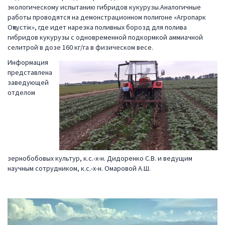
экологическому испытанию гибридов кукурузы.Аналогичные
работы проводятся на демонстрационном полигоне «Агропарк
Оңтүстік», где идет нарезка поливных борозд для полива
гибридов кукурузы с одновременной подкормкой аммиачной
селитрой в дозе 160 кг/га в физическом весе.
Информация
представлена
заведующей
отделом
зернобобовых культур, к.с.-х-н. Дидоренко С.В. и ведущим
научным сотрудником, к.с.-х-н. Омаровой А.Ш.