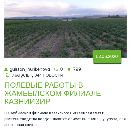
03.06.2020
gulstan_nurikenova
0
799
ЖАҢАЛЫҚТАР
,
НОВОСТИ
ПОЛЕВЫЕ РАБОТЫ В
ЖАМБЫЛСКОМ ФИЛИАЛЕ
КАЗНИИЗИР
В Жамбылском филиале Казахского НИИ земледелия и
растениеводства возделываются озимая пшеница, кукуруза, соя
и сахарная свекла.