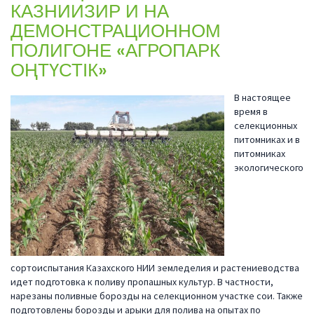
КАЗНИИЗИР И НА
ДЕМОНСТРАЦИОННОМ
ПОЛИГОНЕ «АГРОПАРК
ОҢТҮСТІК»
В настоящее
время в
селекционных
питомниках и в
питомниках
экологического
сортоиспытания Казахского НИИ земледелия и растениеводства
идет подготовка к поливу пропашных культур. В частности,
нарезаны поливные борозды на селекционном участке сои. Также
подготовлены борозды и арыки для полива на опытах по