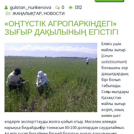
gulstan_nurikenova
0
1312
ЖАҢАЛЫҚТАР
,
НОВОСТИ
«ОҢТҮСТІК АГРОПАРКІНДЕГІ»
ЗЫҒЫР ДАҚЫЛЫНЫҢ ЕГІСТІГІ
Еліміз үшін
майлы зығыр
(
Linum
usitatissimum
)
болашағы зор
дақылдардың
бірі болып
табылады.
Соңғы жылдары
Қазақстан
майлы зығыр
өсіріп, оның
өнімін шет
елдерге экспорттауды жолға қойып отыр. Мәселен әлемдік
нарыққа бидайдың бір тоннасын 80-100 доллардан саудалаймыз.
Ал егін түсімі бидаймен бірдей болатын зығыр дақылының әр