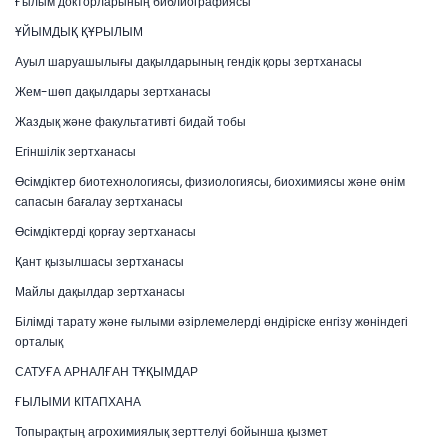
Ғылым докторларының библиографиясы
ҰЙЫМДЫҚ ҚҰРЫЛЫМ
Ауыл шаруашылығы дақылдарының гендік қоры зертханасы
Жем-шөп дақылдары зертханасы
Жаздық және факультативті бидай тобы
Егіншілік зертханасы
Өсімдіктер биотехнологиясы, физиологиясы, биохимиясы және өнім
сапасын бағалау зертханасы
Өсімдіктерді қорғау зертханасы
Қант қызылшасы зертханасы
Майлы дақылдар зертханасы
Білімді тарату және ғылыми әзірлемелерді өндіріске енгізу жөніндегі
орталық
САТУҒА АРНАЛҒАН ТҰҚЫМДАР
ҒЫЛЫМИ КІТАПХАНА
Топырақтың агрохимиялық зерттелуі бойынша қызмет