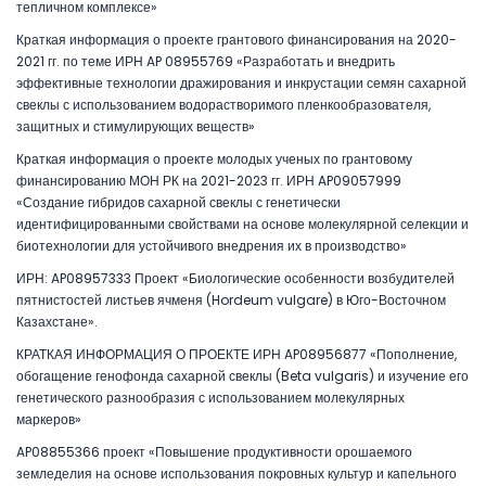
тепличном комплексе»
Краткая информация о проекте грантового финансирования на 2020-
2021 гг. по теме ИРН AP 08955769 «Разработать и внедрить
эффективные технологии дражирования и инкрустации семян сахарной
свеклы с использованием водорастворимого пленкообразователя,
защитных и стимулирующих веществ»
Краткая информация о проекте молодых ученых по грантовому
финансированию МОН РК на 2021-2023 гг. ИРН AP09057999
«Создание гибридов сахарной свеклы с генетически
идентифицированными свойствами на основе молекулярной селекции и
биотехнологии для устойчивого внедрения их в производство»
ИРН: AP08957333 Проект «Биологические особенности возбудителей
пятнистостей листьев ячменя (Hordeum vulgare) в Юго-Восточном
Казахстане».
КРАТКАЯ ИНФОРМАЦИЯ О ПРОЕКТЕ ИРН AP08956877 «Пополнение,
обогащение генофонда сахарной свеклы (Beta vulgaris) и изучение его
генетического разнообразия с использованием молекулярных
маркеров»
AP08855366 проект «Повышение продуктивности орошаемого
земледелия на основе использования покровных культур и капельного