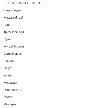
СЕЛЕКЦИЯЛЫҚ ЖЕТІСТІКТЕР
Күздік бидай
Жаздық бидай
Арпа
Тритикале КАЗ
Сұлы
Жүгері буданы
Дәндібұршақ
Бұршақ
Ноқат
Қыша
Жоңышқа
Эспарцет КАЗ
Құмай
Мақсары