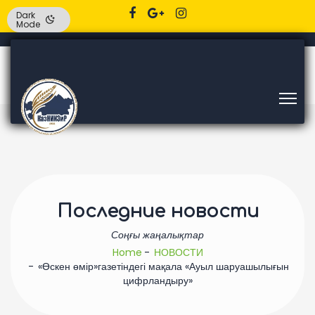
Dark
Mode
Последние новости
Соңғы жаңалықтар
Home
НОВОСТИ
«Өскен өмір»газетіндегі мақала «Ауыл шаруашылығын
цифрландыру»