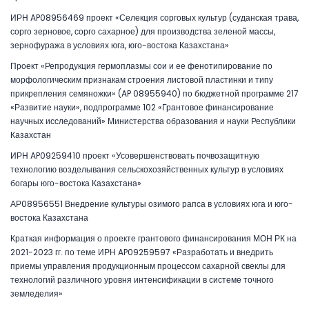
ИРН AP08956469 проект «Селекция сорговых культур (суданская трава,
сорго зерновое, сорго сахарное) для производства зеленой массы,
зернофуража в условиях юга, юго-востока Казахстана»
Проект «Репродукция гермоплазмы сои и ее фенотипирование по
морфологическим признакам строения листовой пластинки и типу
прикрепления семяножки» (AP 08955940) по бюджетной программе 217
«Развитие науки», подпрограмме 102 «Грантовое финансирование
научных исследований» Министерства образования и науки Республики
Казахстан
ИРН AP09259410 проект «Усовершенствовать почвозащитную
технологию возделывания сельскохозяйственных культур в условиях
богары юго-востока Казахстана»
АР08956551 Внедрение культуры озимого рапса в условиях юга и юго-
востока Казахстана
Краткая информация о проекте грантового финансирования МОН РК на
2021-2023 гг. по теме ИРН AP09259597 «Разработать и внедрить
приемы управления продукционным процессом сахарной свеклы для
технологий различного уровня интенсификации в системе точного
земледелия»