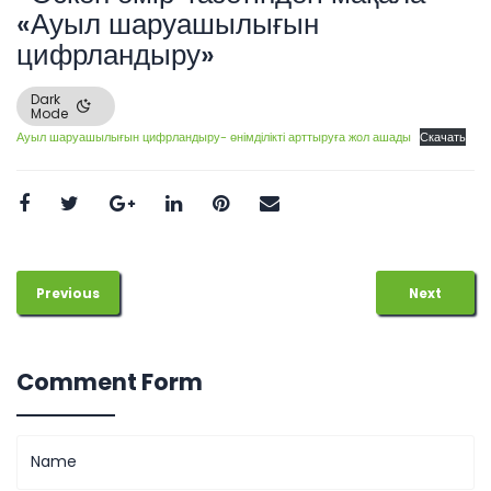
«Ауыл шаруашылығын
цифрландыру»
Dark
Mode
Ауыл шаруашылығын цифрландыру- өнімділікті арттыруға жол ашады
Скачать
Previous
Next
Comment Form