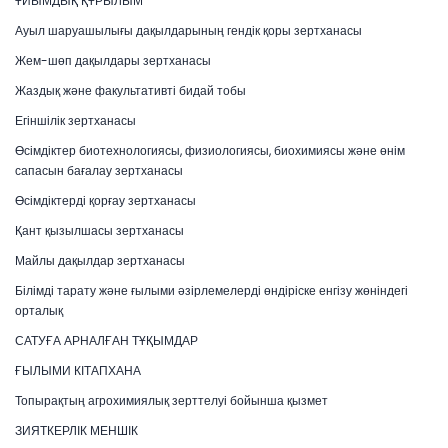
ҰЙЫМДЫҚ ҚҰРЫЛЫМ
Ауыл шаруашылығы дақылдарының гендік қоры зертханасы
Жем-шөп дақылдары зертханасы
Жаздық және факультативті бидай тобы
Егіншілік зертханасы
Өсімдіктер биотехнологиясы, физиологиясы, биохимиясы және өнім
сапасын бағалау зертханасы
Өсімдіктерді қорғау зертханасы
Қант қызылшасы зертханасы
Майлы дақылдар зертханасы
Білімді тарату және ғылыми әзірлемелерді өндіріске енгізу жөніндегі
орталық
САТУҒА АРНАЛҒАН ТҰҚЫМДАР
ҒЫЛЫМИ КІТАПХАНА
Топырақтың агрохимиялық зерттелуі бойынша қызмет
ЗИЯТКЕРЛІК МЕНШІК