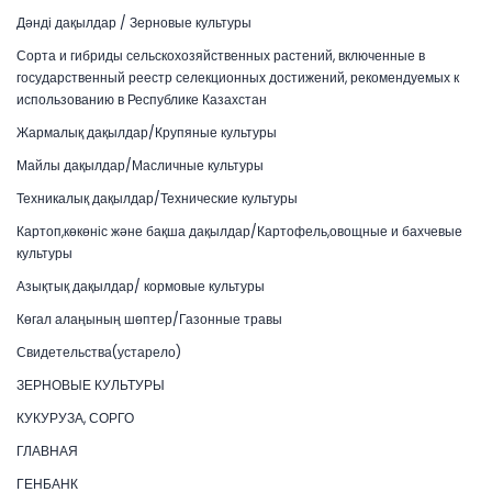
Дәнді дақылдар / Зерновые культуры
Сорта и гибриды сельскохозяйственных растений, включенные в
государственный реестр селекционных достижений, рекомендуемых к
использованию в Республике Казахстан
Жармалық дақылдар/Крупяные культуры
Майлы дақылдар/Масличные культуры
Техникалық дақылдар/Технические культуры
Картоп,көкөніс және бақша дақылдар/Картофель,овощные и бахчевые
культуры
Азықтық дақылдар/ кормовые культуры
Көгал алаңының шөптер/Газонные травы
Свидетельства(устарело)
ЗЕРНОВЫЕ КУЛЬТУРЫ
КУКУРУЗА, СОРГО
ГЛАВНАЯ
ГЕНБАНК