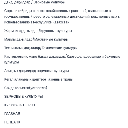
Дәнді дақылдар / Зерновые культуры
Сорта и гибриды сельскохозяйственных растений, включенные в
государственный реестр селекционных достижений, рекомендуемых к
использованию в Республике Казахстан
Жармалық дақылдар/Крупяные культуры
Майлы дақылдар/Масличные культуры
Техникалық дақылдар/Технические культуры
Картоп,көкөніс және бақша дақылдар/Картофель,овощные и бахчевые
культуры
Азықтық дақылдар/ кормовые культуры
Көгал алаңының шөптер/Газонные травы
Свидетельства(устарело)
ЗЕРНОВЫЕ КУЛЬТУРЫ
КУКУРУЗА, СОРГО
ГЛАВНАЯ
ГЕНБАНК