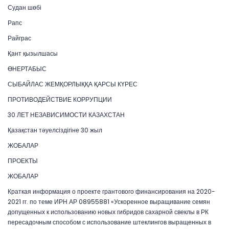
Судан шөбі
Рапс
Райграс
Қант қызылшасы
ӨНЕРТАБЫС
СЫБАЙЛАС ЖЕМҚОРЛЫҚҚА ҚАРСЫ КҮРЕС
ПРОТИВОДЕЙСТВИЕ КОРРУПЦИИ
30 ЛЕТ НЕЗАВИСИМОСТИ КАЗАХСТАН
Қазақстан тәуелсіздігіне 30 жыл
ЖОБАЛАР
ПРОЕКТЫ
ЖОБАЛАР
Краткая информация о проекте грантового финансирования на 2020-
2021 гг. по теме ИРН АР 08955881 «Ускоренное выращивание семян
допущенных к использованию новых гибридов сахарной свеклы в РК
пересадочным способом с использование штеклингов выращенных в