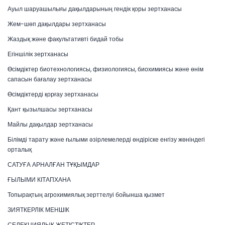
Ауыл шаруашылығы дақылдарының гендік қоры зертханасы
Жем-шөп дақылдары зертханасы
Жаздық және факультативті бидай тобы
Егіншілік зертханасы
Өсімдіктер биотехнологиясы, физиологиясы, биохимиясы және өнім
сапасын бағалау зертханасы
Өсімдіктерді қорғау зертханасы
Қант қызылшасы зертханасы
Майлы дақылдар зертханасы
Білімді тарату және ғылыми әзірлемелерді өндіріске енгізу жөніндегі
орталық
САТУҒА АРНАЛҒАН ТҰҚЫМДАР
ҒЫЛЫМИ КІТАПХАНА
Топырақтың агрохимиялық зерттелуі бойынша қызмет
ЗИЯТКЕРЛІК МЕНШІК
СЕЛЕКЦИЯЛЫҚ ЖЕТІСТІКТЕР