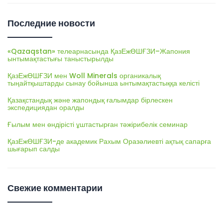
Последние новости
«Qazaqstan» телеарнасында ҚазЕжӨШҒЗИ–Жапония
ынтымақтастығы таныстырылды
ҚазЕжӨШҒЗИ мен Woll Minerals органикалық
тыңайтқыштарды сынау бойынша ынтымақтастыққа келісті
Қазақстандық және жапондық ғалымдар бірлескен
экспедициядан оралды
Ғылым мен өндірісті ұштастырған тәжірибелік семинар
ҚазЕжӨШҒЗИ-де академик Рахым Оразәлиевті ақтық сапарға
шығарып салды
Свежие комментарии