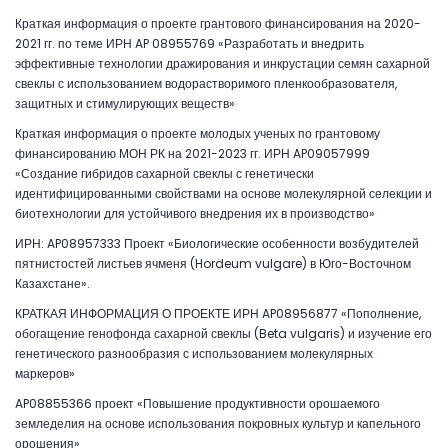
Краткая информация о проекте грантового финансирования на 2020-
2021 гг. по теме ИРН AP 08955769 «Разработать и внедрить
эффективные технологии дражирования и инкрустации семян сахарной
свеклы с использованием водорастворимого пленкообразователя,
защитных и стимулирующих веществ»
Краткая информация о проекте молодых ученых по грантовому
финансированию МОН РК на 2021-2023 гг. ИРН AP09057999
«Создание гибридов сахарной свеклы с генетически
идентифицированными свойствами на основе молекулярной селекции и
биотехнологии для устойчивого внедрения их в производство»
ИРН: AP08957333 Проект «Биологические особенности возбудителей
пятнистостей листьев ячменя (Hordeum vulgare) в Юго-Восточном
Казахстане».
КРАТКАЯ ИНФОРМАЦИЯ О ПРОЕКТЕ ИРН AP08956877 «Пополнение,
обогащение генофонда сахарной свеклы (Beta vulgaris) и изучение его
генетического разнообразия с использованием молекулярных
маркеров»
AP08855366 проект «Повышение продуктивности орошаемого
земледелия на основе использования покровных культур и капельного
орошения»