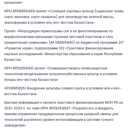
орошения»
ИРН AP08956469 проект «Селекция сорговых культур (суданская трава,
сорго зерновое, сорго сахарное) для производства зеленой массы,
зернофуража в условиях юга, юго-востока Казахстана»
Проект «Репродукция гермоплазмы сои и ее фенотипирование по
морфологическим признакам строения листовой пластинки и типу
прикрепления семяножки» (AP 08955940) по бюджетной программе 217
«Развитие науки», подпрограмме 102 «Грантовое финансирование
научных исследований» Министерства образования и науки Республики
Казахстан
ИРН AP09259410 проект «Усовершенствовать почвозащитную
технологию возделывания сельскохозяйственных культур в условиях
богары юго-востока Казахстана»
АР08956551 Внедрение культуры озимого рапса в условиях юга и юго-
востока Казахстана
Краткая информация о проекте грантового финансирования МОН РК на
2021-2023 гг. по теме ИРН AP09259597 «Разработать и внедрить
приемы управления продукционным процессом сахарной свеклы для
технологий различного уровня интенсификации в системе точного
земледелия»