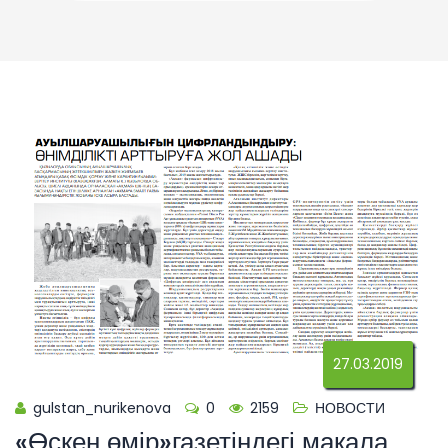
27.03.2019
gulstan_nurikenova
0
2159
НОВОСТИ
«Өскен өмір»газетіндегі мақала