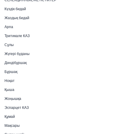
Күздік бидай
Жаздық бидай
Арпа
Тритикале КАЗ
Сұлы
Жүгері буданы
Дәндібұршақ
Бұршақ
Ноқат
Қыша
Жоңышқа
Эспарцет КАЗ
Құмай
Мақсары