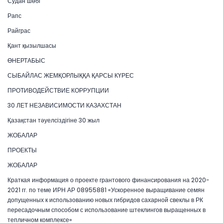
Судан шөбі
Рапс
Райграс
Қант қызылшасы
ӨНЕРТАБЫС
СЫБАЙЛАС ЖЕМҚОРЛЫҚҚА ҚАРСЫ КҮРЕС
ПРОТИВОДЕЙСТВИЕ КОРРУПЦИИ
30 ЛЕТ НЕЗАВИСИМОСТИ КАЗАХСТАН
Қазақстан тәуелсіздігіне 30 жыл
ЖОБАЛАР
ПРОЕКТЫ
ЖОБАЛАР
Краткая информация о проекте грантового финансирования на 2020-
2021 гг. по теме ИРН АР 08955881 «Ускоренное выращивание семян
допущенных к использованию новых гибридов сахарной свеклы в РК
пересадочным способом с использование штеклингов выращенных в
тепличном комплексе»