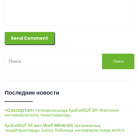
Найти:
Последние новости
«Qazaqstan» телеарнасында ҚазЕжӨШҒЗИ–Жапония
ынтымақтастығы таныстырылды
ҚазЕжӨШҒЗИ мен Woll Minerals органикалық
тыңайтқыштарды сынау бойынша ынтымақтастыққа келісті