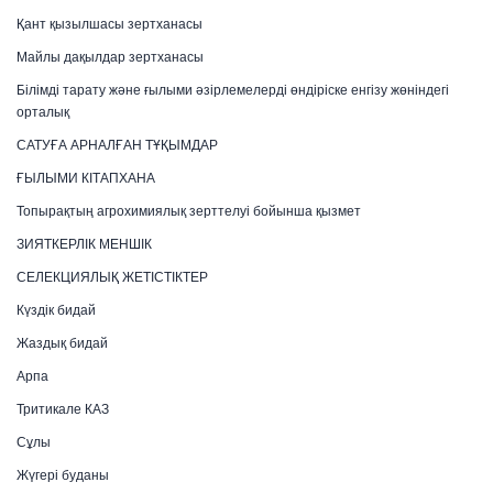
Қант қызылшасы зертханасы
Майлы дақылдар зертханасы
Білімді тарату және ғылыми әзірлемелерді өндіріске енгізу жөніндегі
орталық
САТУҒА АРНАЛҒАН ТҰҚЫМДАР
ҒЫЛЫМИ КІТАПХАНА
Топырақтың агрохимиялық зерттелуі бойынша қызмет
ЗИЯТКЕРЛІК МЕНШІК
СЕЛЕКЦИЯЛЫҚ ЖЕТІСТІКТЕР
Күздік бидай
Жаздық бидай
Арпа
Тритикале КАЗ
Сұлы
Жүгері буданы