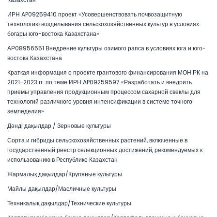
ИРН AP09259410 проект «Усовершенствовать почвозащитную
технологию возделывания сельскохозяйственных культур в условиях
богары юго-востока Казахстана»
АР08956551 Внедрение культуры озимого рапса в условиях юга и юго-
востока Казахстана
Краткая информация о проекте грантового финансирования МОН РК на
2021-2023 гг. по теме ИРН AP09259597 «Разработать и внедрить
приемы управления продукционным процессом сахарной свеклы для
технологий различного уровня интенсификации в системе точного
земледелия»
Дәнді дақылдар / Зерновые культуры
Сорта и гибриды сельскохозяйственных растений, включенные в
государственный реестр селекционных достижений, рекомендуемых к
использованию в Республике Казахстан
Жармалық дақылдар/Крупяные культуры
Майлы дақылдар/Масличные культуры
Техникалық дақылдар/Технические культуры