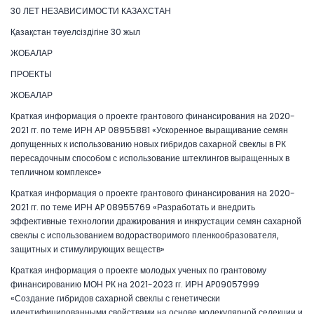
30 ЛЕТ НЕЗАВИСИМОСТИ КАЗАХСТАН
Қазақстан тәуелсіздігіне 30 жыл
ЖОБАЛАР
ПРОЕКТЫ
ЖОБАЛАР
Краткая информация о проекте грантового финансирования на 2020-
2021 гг. по теме ИРН АР 08955881 «Ускоренное выращивание семян
допущенных к использованию новых гибридов сахарной свеклы в РК
пересадочным способом с использование штеклингов выращенных в
тепличном комплексе»
Краткая информация о проекте грантового финансирования на 2020-
2021 гг. по теме ИРН AP 08955769 «Разработать и внедрить
эффективные технологии дражирования и инкрустации семян сахарной
свеклы с использованием водорастворимого пленкообразователя,
защитных и стимулирующих веществ»
Краткая информация о проекте молодых ученых по грантовому
финансированию МОН РК на 2021-2023 гг. ИРН AP09057999
«Создание гибридов сахарной свеклы с генетически
идентифицированными свойствами на основе молекулярной селекции и