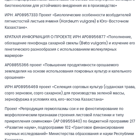
биотехнологии для устойчивого внедрения их в производство»
ИРН: AP08957333 Проект «Биологические особенности возбудителей
пятнистостей листьев ячменя (Hordeum vulgare) в Юго-Восточном
Казахстане».
КРАТКАЯ ИНФОРМАЦИЯ О ПРОЕКТЕ ИРН AP08956877 «Пополнение,
обогащение генофонда сахарной свеклы (Beta vulgaris) и изучение его
генетического разнообразия с использованием молекулярных
маркеров»
AP08855366 проект «Повышение продуктивности орошаемого
земледелия на основе использования покровных культур и капельного
орошения»
ИРН AP08956469 проект «Селекция сорговых культур (суданская трава,
сорго зерновое, сорго сахарное) для производства зеленой массы,
зернофуража в условиях юга, юго-востока Казахстана»
Проект «Репродукция гермоплазмы сои и ее фенотипирование по
морфологическим признакам строения листовой пластинки и типу
прикрепления семяножки» (AP 08955940) по бюджетной программе 217
«Развитие науки», подпрограмме 102 «Грантовое финансирование
научных исследований» Министерства образования и науки Республики
Казахстан