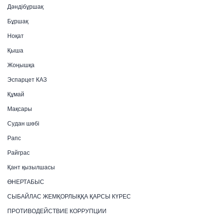
Дәндібұршақ
Бұршақ
Ноқат
Қыша
Жоңышқа
Эспарцет КАЗ
Құмай
Мақсары
Судан шөбі
Рапс
Райграс
Қант қызылшасы
ӨНЕРТАБЫС
СЫБАЙЛАС ЖЕМҚОРЛЫҚҚА ҚАРСЫ КҮРЕС
ПРОТИВОДЕЙСТВИЕ КОРРУПЦИИ