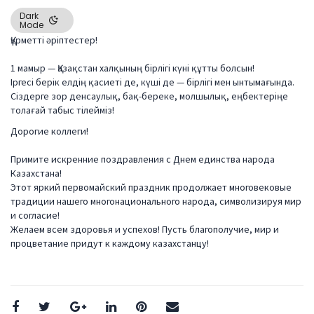
Dark
Mode
Құрметті әріптестер!
⠀
1 мамыр — Қазақстан халқының бірлігі күні құтты болсын!
Іргесі берік елдің қасиеті де, күші де — бірлігі мен ынтымағында.
Сіздерге зор денсаулық, бақ-береке, молшылық, еңбектеріңе
толағай табыс тілейміз!
Дорогие коллеги!
⠀
Примите искренние поздравления с Днем единства народа
Казахстана!
Этот яркий первомайский праздник продолжает многовековые
традиции нашего многонационального народа, символизируя мир
и согласие!
Желаем всем здоровья и успехов! Пусть благополучие, мир и
процветание придут к каждому казахстанцу!