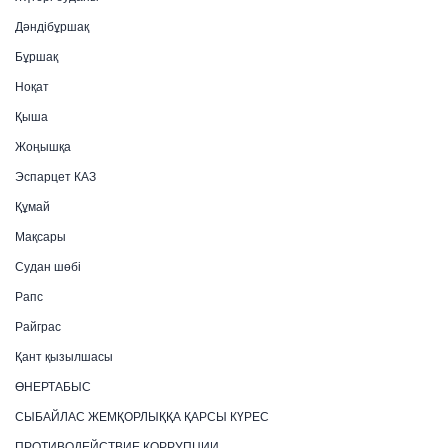
Дәндібұршақ
Бұршақ
Ноқат
Қыша
Жоңышқа
Эспарцет КАЗ
Құмай
Мақсары
Судан шөбі
Рапс
Райграс
Қант қызылшасы
ӨНЕРТАБЫС
СЫБАЙЛАС ЖЕМҚОРЛЫҚҚА ҚАРСЫ КҮРЕС
ПРОТИВОДЕЙСТВИЕ КОРРУПЦИИ