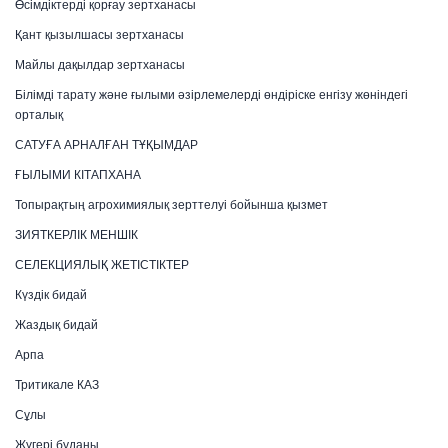
Өсімдіктерді қорғау зертханасы
Қант қызылшасы зертханасы
Майлы дақылдар зертханасы
Білімді тарату және ғылыми әзірлемелерді өндіріске енгізу жөніндегі
орталық
САТУҒА АРНАЛҒАН ТҰҚЫМДАР
ҒЫЛЫМИ КІТАПХАНА
Топырақтың агрохимиялық зерттелуі бойынша қызмет
ЗИЯТКЕРЛІК МЕНШІК
СЕЛЕКЦИЯЛЫҚ ЖЕТІСТІКТЕР
Күздік бидай
Жаздық бидай
Арпа
Тритикале КАЗ
Сұлы
Жүгері буданы