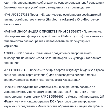
идентифицированными свойствами на основе молекулярной селекции и
биотехнологии для устойчивого внедрения их в производство»
ИРН: AP08957333 Проект «Биологические особенности возбудителей
пятнистостей листьев ячменя (Hordeum vulgare) в Юго-Восточном
Казахстане».
КРАТКАЯ ИНФОРМАЦИЯ О ПРОЕКТЕ ИРН AP08956877 «Пополнение,
обогащение генофонда сахарной свеклы (Beta vulgaris) и изучение его
генетического разнообразия с использованием молекулярных
маркеров»
AP08855366 проект «Повышение продуктивности орошаемого
земледелия на основе использования покровных культур и капельного
орошения»
ИРН AP08956469 проект «Селекция сорговых культур (суданская трава,
сорго зерновое, сорго сахарное) для производства зеленой массы,
зернофуража в условиях юга, юго-востока Казахстана»
Проект «Репродукция гермоплазмы сои и ее фенотипирование по
морфологическим признакам строения листовой пластинки и типу
прикрепления семяножки» (AP 08955940) по бюджетной программе 217
«Развитие науки», подпрограмме 102 «Грантовое финансирование
научных исследований» Министерства образования и науки Республики