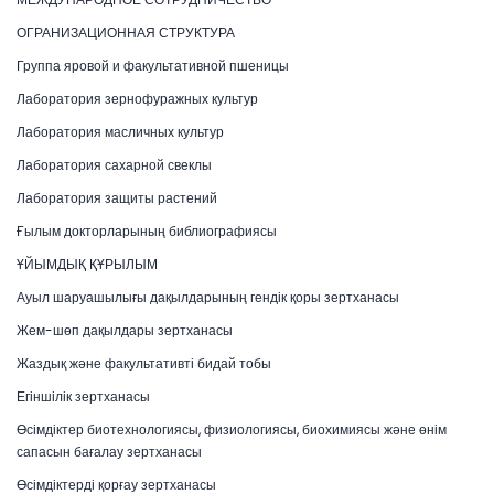
ОГРАНИЗАЦИОННАЯ СТРУКТУРА
Группа яровой и факультативной пшеницы
Лаборатория зернофуражных культур
Лаборатория масличных культур
Лаборатория сахарной свеклы
Лаборатория защиты растений
Ғылым докторларының библиографиясы
ҰЙЫМДЫҚ ҚҰРЫЛЫМ
Ауыл шаруашылығы дақылдарының гендік қоры зертханасы
Жем-шөп дақылдары зертханасы
Жаздық және факультативті бидай тобы
Егіншілік зертханасы
Өсімдіктер биотехнологиясы, физиологиясы, биохимиясы және өнім
сапасын бағалау зертханасы
Өсімдіктерді қорғау зертханасы