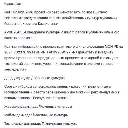
Казахстан
ИРН AP09259410 проект «Усовершенствовать почвозащитную
технологию возделывания сельскохозяйственных культур в условиях
богары юго-востока Казахстана»
АР08956551 Внедрение культуры озимого рапса в условиях юга и юго-
востока Казахстана
Краткая информация о проекте грантового финансирования МОН РК на
2021-2023 гг. по теме ИРН AP09259597 «Разработать и внедрить
приемы управления продукционным процессом сахарной свеклы для
технологий различного уровня интенсификации в системе точного
земледелия»
Дәнді дақылдар / Зерновые культуры
Сорта и гибриды сельскохозяйственных растений, включенные в
государственный реестр селекционных достижений, рекомендуемых к
использованию в Республике Казахстан
Жармалық дақылдар/Крупяные культуры
Майлы дақылдар/Масличные культуры
Техникалық дақылдар/Технические культуры