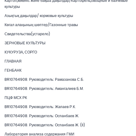
Картоп,көкөніс және бақша дақылдар/Картофель,овощные и бахчевые
культуры
Азықтық дақылдар/ кормовые культуры
Көгал алаңының шөптер/Газонные травы
Свидетельства(устарело)
ЗЕРНОВЫЕ КУЛЬТУРЫ
КУКУРУЗА, СОРГО
ГЛАВНАЯ
ГЕНБАНК
BR10764908. Руководитель: Рамазанова С.Б.
BR10764908. Руководитель: Амангалиев Б.М.
ПЦФ МСХ РК
BR10764908. Руководитель: Жапаев Р.К.
BR10764908. Руководитель: Оспанбаев Ж.
BR10764908. Руководитель: Оспанбаев Ж. (II)
Лаборатория анализа содержания ГМИ