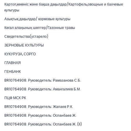
Картоп,көкөніс және бақша дақылдар/Картофель,овощные и бахчевые
культуры
Азықтық дақылдар/ кормовые культуры
Көгал алаңының шөптер/Газонные травы
Свидетельства(устарело)
ЗЕРНОВЫЕ КУЛЬТУРЫ
КУКУРУЗА, СОРГО
ГЛАВНАЯ
ГЕНБАНК
BR10764908. Руководитель: Рамазанова С.Б.
BR10764908. Руководитель: Амангалиев Б.М.
ПЦФ МСХ РК
BR10764908. Руководитель: Жапаев Р.К.
BR10764908. Руководитель: Оспанбаев Ж.
BR10764908. Руководитель: Оспанбаев Ж. (II)