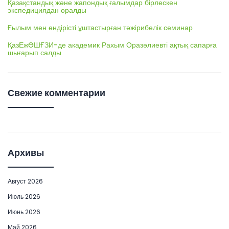
Қазақстандық және жапондық ғалымдар бірлескен
экспедициядан оралды
Ғылым мен өндірісті ұштастырған тәжірибелік семинар
ҚазЕжӨШҒЗИ-де академик Рахым Оразәлиевті ақтық сапарға
шығарып салды
Свежие комментарии
Архивы
Август 2026
Июль 2026
Июнь 2026
Май 2026