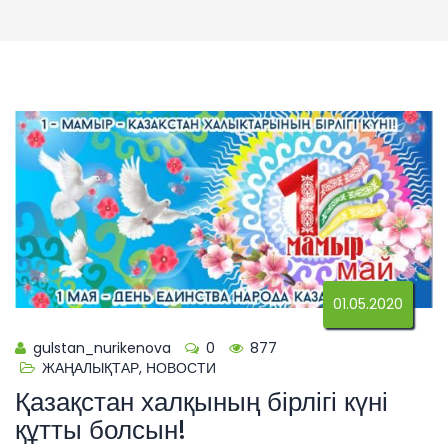
01.05.2020
gulstan_nurikenova
0
877
ЖАҢАЛЫҚТАР
,
НОВОСТИ
Қазақстан халқының бірлігі күні
құтты болсын!