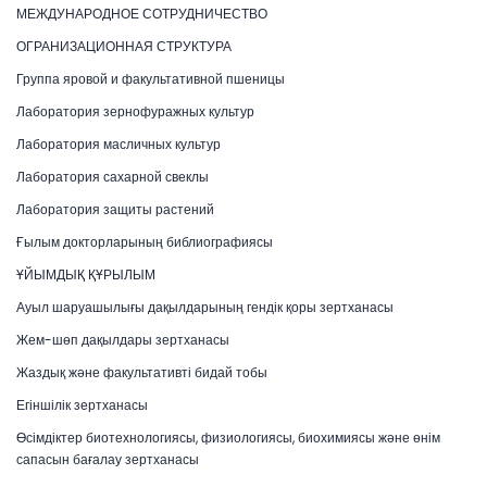
МЕЖДУНАРОДНОЕ СОТРУДНИЧЕСТВО
ОГРАНИЗАЦИОННАЯ СТРУКТУРА
Группа яровой и факультативной пшеницы
Лаборатория зернофуражных культур
Лаборатория масличных культур
Лаборатория сахарной свеклы
Лаборатория защиты растений
Ғылым докторларының библиографиясы
ҰЙЫМДЫҚ ҚҰРЫЛЫМ
Ауыл шаруашылығы дақылдарының гендік қоры зертханасы
Жем-шөп дақылдары зертханасы
Жаздық және факультативті бидай тобы
Егіншілік зертханасы
Өсімдіктер биотехнологиясы, физиологиясы, биохимиясы және өнім
сапасын бағалау зертханасы