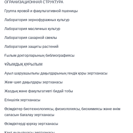
ОГРАНИЗАЦИОННАЯ СТРУКТУРА
Группа яровой и факультативной пшеницы
Лаборатория зернофуражных культур
Лаборатория масличных культур
Лаборатория сахарной свеклы
Лаборатория защиты растений
Ғылым докторларының библиографиясы
ҰЙЫМДЫҚ ҚҰРЫЛЫМ
Ауыл шаруашылығы дақылдарының гендік қоры зертханасы
Жем-шөп дақылдары зертханасы
Жаздық және факультативті бидай тобы
Егіншілік зертханасы
Өсімдіктер биотехнологиясы, физиологиясы, биохимиясы және өнім
сапасын бағалау зертханасы
Өсімдіктерді қорғау зертханасы
Қант қызылшасы зертханасы