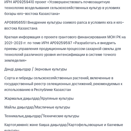
ИРН AP09259410 проект «Усовершенствовать почвозащитную
технологию возделывания сельскохозяйственных культур в условиях
богары юго-востока Казахстана»
АР08956551 Внедрение культуры озимого рапса в условиях юга и юго-
востока Казахстана
Краткая информация о проекте грантового финансирования МОН РК на
2021-2023 гг. по теме ИРН AP09259597 «Разработать и внедрить
приемы управления продукционным процессом сахарной свеклы для
технологий различного уровня интенсификации в системе точного
земледелия»
Дәнді дақылдар / Зерновые культуры
Сорта и гибриды сельскохозяйственных растений, включенные в
государственный реестр селекционных достижений, рекомендуемых к
использованию в Республике Казахстан
Жармалық дақылдар/Крупяные культуры
Майлы дақылдар/Масличные культуры
Техникалық дақылдар/Технические культуры
Картоп,көкөніс және бақша дақылдар/Картофель,овощные и бахчевые
культуры