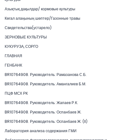
Азықтық дақылдар/ кормовые культуры
Көгал алаңының шөптер/Газонные травы
Свидетельства(устарело)
ЗЕРНОВЫЕ КУЛЬТУРЫ
КУКУРУЗА, СОРГО
ГЛАВНАЯ
ГЕНБАНК
BR10764908. Руководитель: Рамазанова С.Б.
BR10764908. Руководитель: Амангалиев Б.М.
ПЦФ МСХ РК
BR10764908. Руководитель: Жапаев Р.К.
BR10764908. Руководитель: Оспанбаев Ж.
BR10764908. Руководитель: Оспанбаев Ж. (II)
Лаборатория анализа содержания ГМИ