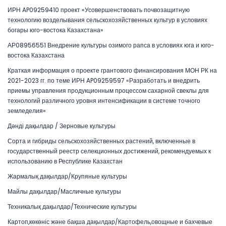
ИРН AP09259410 проект «Усовершенствовать почвозащитную
технологию возделывания сельскохозяйственных культур в условиях
богары юго-востока Казахстана»
АР08956551 Внедрение культуры озимого рапса в условиях юга и юго-
востока Казахстана
Краткая информация о проекте грантового финансирования МОН РК на
2021-2023 гг. по теме ИРН AP09259597 «Разработать и внедрить
приемы управления продукционным процессом сахарной свеклы для
технологий различного уровня интенсификации в системе точного
земледелия»
Дәнді дақылдар / Зерновые культуры
Сорта и гибриды сельскохозяйственных растений, включенные в
государственный реестр селекционных достижений, рекомендуемых к
использованию в Республике Казахстан
Жармалық дақылдар/Крупяные культуры
Майлы дақылдар/Масличные культуры
Техникалық дақылдар/Технические культуры
Картоп,көкөніс және бақша дақылдар/Картофель,овощные и бахчевые