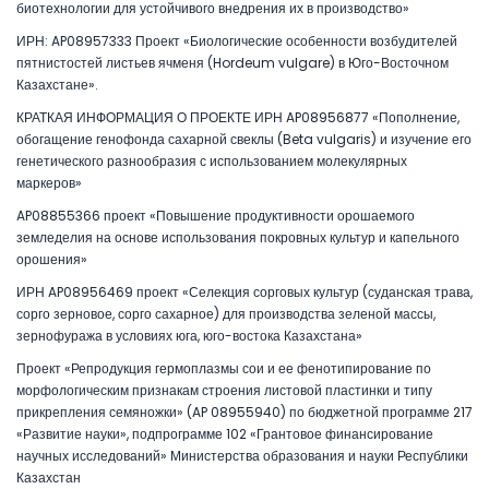
биотехнологии для устойчивого внедрения их в производство»
ИРН: AP08957333 Проект «Биологические особенности возбудителей
пятнистостей листьев ячменя (Hordeum vulgare) в Юго-Восточном
Казахстане».
КРАТКАЯ ИНФОРМАЦИЯ О ПРОЕКТЕ ИРН AP08956877 «Пополнение,
обогащение генофонда сахарной свеклы (Beta vulgaris) и изучение его
генетического разнообразия с использованием молекулярных
маркеров»
AP08855366 проект «Повышение продуктивности орошаемого
земледелия на основе использования покровных культур и капельного
орошения»
ИРН AP08956469 проект «Селекция сорговых культур (суданская трава,
сорго зерновое, сорго сахарное) для производства зеленой массы,
зернофуража в условиях юга, юго-востока Казахстана»
Проект «Репродукция гермоплазмы сои и ее фенотипирование по
морфологическим признакам строения листовой пластинки и типу
прикрепления семяножки» (AP 08955940) по бюджетной программе 217
«Развитие науки», подпрограмме 102 «Грантовое финансирование
научных исследований» Министерства образования и науки Республики
Казахстан