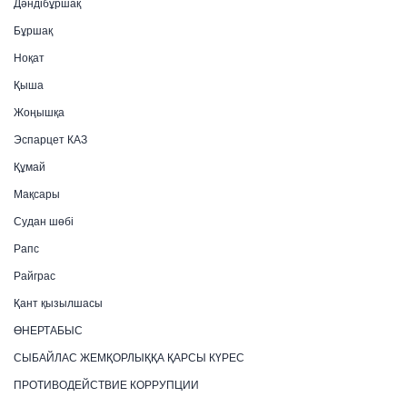
Дәндібұршақ
Бұршақ
Ноқат
Қыша
Жоңышқа
Эспарцет КАЗ
Құмай
Мақсары
Судан шөбі
Рапс
Райграс
Қант қызылшасы
ӨНЕРТАБЫС
СЫБАЙЛАС ЖЕМҚОРЛЫҚҚА ҚАРСЫ КҮРЕС
ПРОТИВОДЕЙСТВИЕ КОРРУПЦИИ