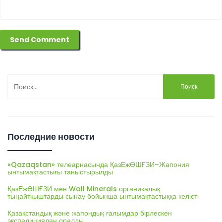
Найти:
Последние новости
«Qazaqstan» телеарнасында ҚазЕжӨШҒЗИ–Жапония
ынтымақтастығы таныстырылды
ҚазЕжӨШҒЗИ мен Woll Minerals органикалық
тыңайтқыштарды сынау бойынша ынтымақтастыққа келісті
Қазақстандық және жапондық ғалымдар бірлескен
экспедициядан оралды