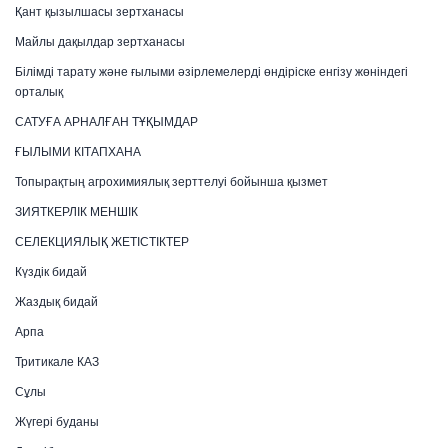
Қант қызылшасы зертханасы
Майлы дақылдар зертханасы
Білімді тарату және ғылыми әзірлемелерді өндіріске енгізу жөніндегі
орталық
САТУҒА АРНАЛҒАН ТҰҚЫМДАР
ҒЫЛЫМИ КІТАПХАНА
Топырақтың агрохимиялық зерттелуі бойынша қызмет
ЗИЯТКЕРЛІК МЕНШІК
СЕЛЕКЦИЯЛЫҚ ЖЕТІСТІКТЕР
Күздік бидай
Жаздық бидай
Арпа
Тритикале КАЗ
Сұлы
Жүгері буданы