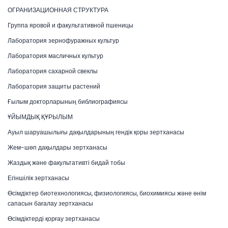
ОГРАНИЗАЦИОННАЯ СТРУКТУРА
Группа яровой и факультативной пшеницы
Лаборатория зернофуражных культур
Лаборатория масличных культур
Лаборатория сахарной свеклы
Лаборатория защиты растений
Ғылым докторларының библиографиясы
ҰЙЫМДЫҚ ҚҰРЫЛЫМ
Ауыл шаруашылығы дақылдарының гендік қоры зертханасы
Жем-шөп дақылдары зертханасы
Жаздық және факультативті бидай тобы
Егіншілік зертханасы
Өсімдіктер биотехнологиясы, физиологиясы, биохимиясы және өнім
сапасын бағалау зертханасы
Өсімдіктерді қорғау зертханасы