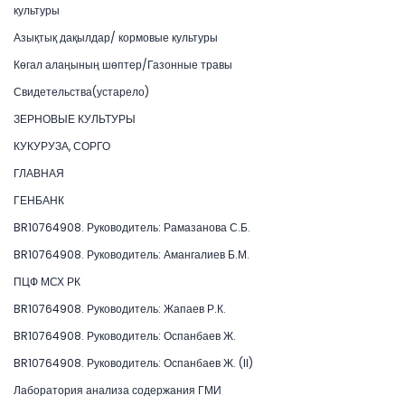
культуры
Азықтық дақылдар/ кормовые культуры
Көгал алаңының шөптер/Газонные травы
Свидетельства(устарело)
ЗЕРНОВЫЕ КУЛЬТУРЫ
КУКУРУЗА, СОРГО
ГЛАВНАЯ
ГЕНБАНК
BR10764908. Руководитель: Рамазанова С.Б.
BR10764908. Руководитель: Амангалиев Б.М.
ПЦФ МСХ РК
BR10764908. Руководитель: Жапаев Р.К.
BR10764908. Руководитель: Оспанбаев Ж.
BR10764908. Руководитель: Оспанбаев Ж. (II)
Лаборатория анализа содержания ГМИ