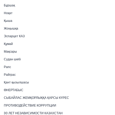
Бұршақ
Ноқат
Қыша
Жоңышқа
Эспарцет КАЗ
Құмай
Мақсары
Судан шөбі
Рапс
Райграс
Қант қызылшасы
ӨНЕРТАБЫС
СЫБАЙЛАС ЖЕМҚОРЛЫҚҚА ҚАРСЫ КҮРЕС
ПРОТИВОДЕЙСТВИЕ КОРРУПЦИИ
30 ЛЕТ НЕЗАВИСИМОСТИ КАЗАХСТАН