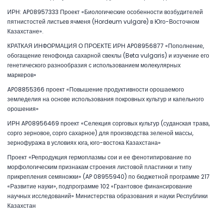
ИРН: AP08957333 Проект «Биологические особенности возбудителей
пятнистостей листьев ячменя (Hordeum vulgare) в Юго-Восточном
Казахстане».
КРАТКАЯ ИНФОРМАЦИЯ О ПРОЕКТЕ ИРН AP08956877 «Пополнение,
обогащение генофонда сахарной свеклы (Beta vulgaris) и изучение его
генетического разнообразия с использованием молекулярных
маркеров»
AP08855366 проект «Повышение продуктивности орошаемого
земледелия на основе использования покровных культур и капельного
орошения»
ИРН AP08956469 проект «Селекция сорговых культур (суданская трава,
сорго зерновое, сорго сахарное) для производства зеленой массы,
зернофуража в условиях юга, юго-востока Казахстана»
Проект «Репродукция гермоплазмы сои и ее фенотипирование по
морфологическим признакам строения листовой пластинки и типу
прикрепления семяножки» (AP 08955940) по бюджетной программе 217
«Развитие науки», подпрограмме 102 «Грантовое финансирование
научных исследований» Министерства образования и науки Республики
Казахстан