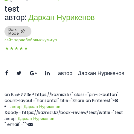
test
автор:
Дархан Нурикенов
Dark
Mode
сайт зернобобовых культур
автор:
Дархан Нурикенов
on КазНИИЗиР https://kazniizr.kz" class="pin-it-button"
count-layout="horizontal" title="Share on Pinterest">
автор:
Дархан Нурикенов
&body= https://kazniizr.kz/book-review/test/&title="test
автор:
Дархан Нурикенов
" email"="">