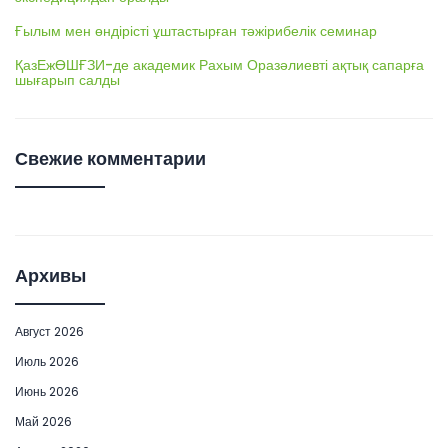
Ғылым мен өндірісті ұштастырған тәжірибелік семинар
ҚазЕжӨШҒЗИ-де академик Рахым Оразәлиевті ақтық сапарға
шығарып салды
Свежие комментарии
Архивы
Август 2026
Июль 2026
Июнь 2026
Май 2026