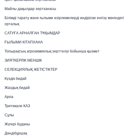
Майлы дақылдар зертханасы
Білімді тарату және ғылыми әзірлемелерді өндіріске енгізу жөніндегі
орталық
САТУҒА АРНАЛҒАН ТҰҚЫМДАР
ҒЫЛЫМИ КІТАПХАНА
Топырақтың агрохимиялық зерттелуі бойынша қызмет
ЗИЯТКЕРЛІК МЕНШІК
СЕЛЕКЦИЯЛЫҚ ЖЕТІСТІКТЕР
Күздік бидай
Жаздық бидай
Арпа
Тритикале КАЗ
Сұлы
Жүгері буданы
Дәндібұршақ