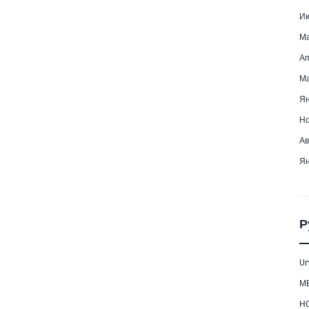
Ию
Ма
Ап
Ма
Ян
Но
Ав
Ян
Р
Un
М
Н