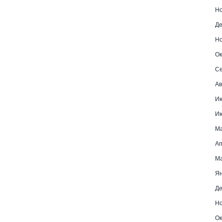
Но
Де
Но
Ок
Се
Ав
Ию
Ию
Ма
Ап
Ма
Ян
Де
Но
Ок