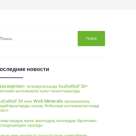
йти:
оследние новости
Qazaqstan» телеарнасында ҚазЕжӨШҒЗИ–
апония ынтымақтастығы таныстырылды
азЕжӨШҒЗИ мен Woll Minerals органикалық
ыңайтқыштарды сынау бойынша ынтымақтастыққа
лісті
азақстандық және жапондық ғалымдар бірлескен
кспедициядан оралды
лым мен өндірісті ұштастырған тәжірибелік