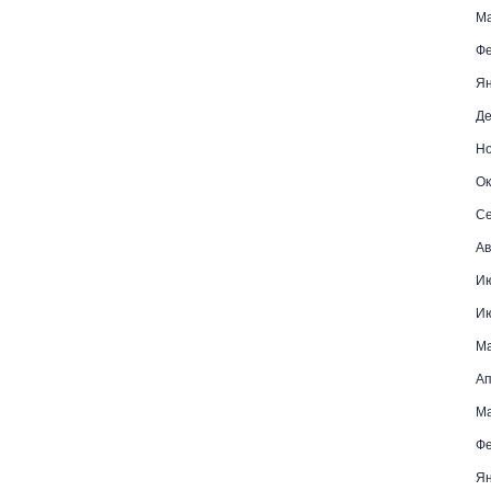
Ма
Фе
Ян
Де
Но
Ок
Се
Ав
И
И
М
Ап
Ма
Фе
Ян