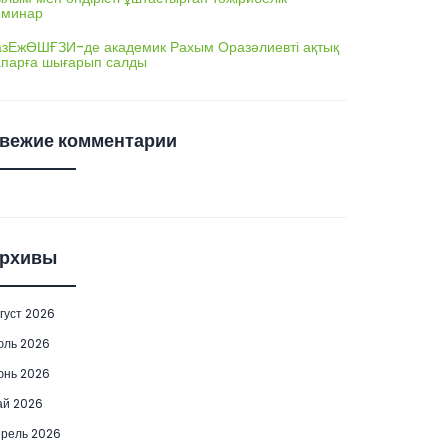
еминар
азЕжӨШҒЗИ-де академик Рахым Оразәлиевті ақтық
апарға шығарып салды
вежие комментарии
рхивы
густ 2026
юль 2026
юнь 2026
ай 2026
рель 2026