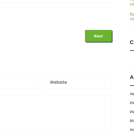
с
Қ
с
Next
С
А
Ав
И
И
М
Ап