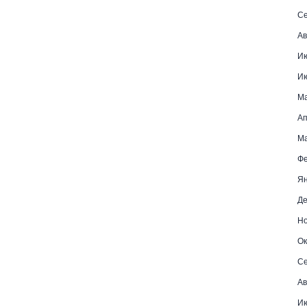
Се
Ав
И
И
М
Ап
Ма
Фе
Ян
Де
Но
Ок
Се
Ав
Ию