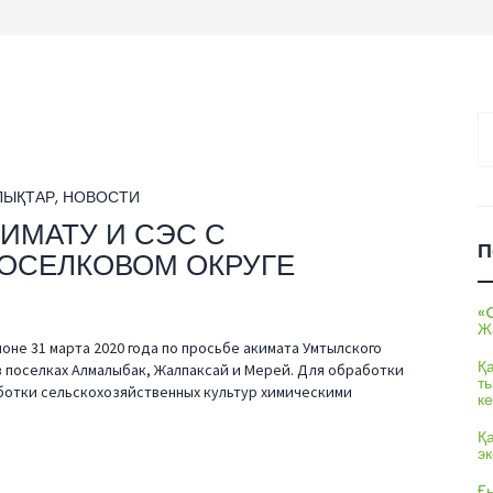
На
ЛЫҚТАР
,
НОВОСТИ
ИМАТУ И СЭС С
П
ПОСЕЛКОВОМ ОКРУГЕ
«
Ж
оне 31 марта 2020 года по просьбе акимата Умтылского
Қ
в поселках Алмалыбак, Жалпаксай и Мерей. Для обработки
т
ботки сельскохозяйственных культур химическими
ке
Қ
э
Ғы