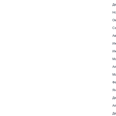
Де
Но
Ок
Се
Ав
И
И
М
Ап
Ма
Фе
Ян
Де
Ап
Де