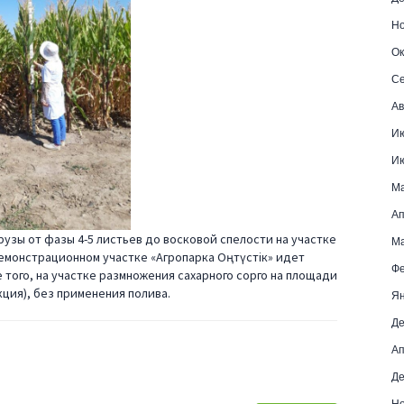
Но
Ок
Се
Ав
И
И
М
Ап
зы от фазы 4-5 листьев до восковой спелости на участке
Ма
емонстрационном участке «Агропарка Оңтүстік» идет
Фе
того, на участке размножения сахарного сорго на площади
кция), без применения полива.
Ян
Де
Ап
Де
Но