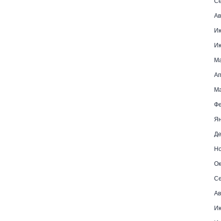
Се
Ав
И
И
М
Ап
Ма
Фе
Ян
Де
Но
Ок
Се
Ав
Ию