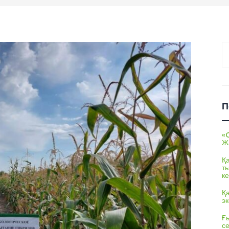
На
П
«
Ж
Қ
т
ке
Қ
э
Ғы
с