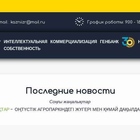
ail : kazniizr@mail.ru
График работы: 9.00 - 18
Р
ИНТЕЛЛЕКТУАЛЬНАЯ
КОММЕРЦИАЛИЗАЦИЯ
ГЕНБАНК
СОБСТВЕННОСТЬ
Последние новости
Соңғы жаңалықтар
ҚТАР
ОҢТҮСТІК АГРОПАРКІНДЕГІ ЖҮГЕРІ МЕН ҚҰМАЙ ДАҚЫЛ