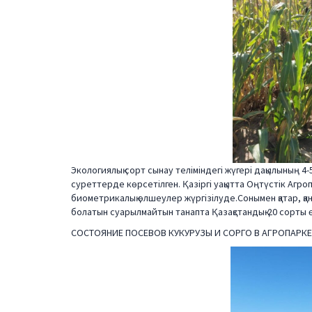
Экологиялық сорт сынау теліміндегі жүгері дақылының 4-
суреттерде көрсетілген. Қазіргі уақытта Оңтүстік Агро
биометрикалық өлшеулер жүргізілуде.Сонымен қатар, қа
болатын суарылмайтын танапта Қазақстандық-20 сорты ө
СОСТОЯНИЕ ПОСЕВОВ КУКУРУЗЫ И СОРГО В АГРОПАРКЕ