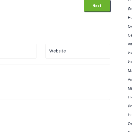
Next
Де
Но
Ок
Се
Ав
Ию
Ию
Ма
Ап
Ма
Ян
Де
Но
Ок