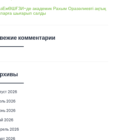
азЕжӨШҒЗИ-де академик Рахым Оразәлиевті ақтық
апарға шығарып салды
вежие комментарии
рхивы
густ 2026
юль 2026
юнь 2026
ай 2026
рель 2026
рт 2026