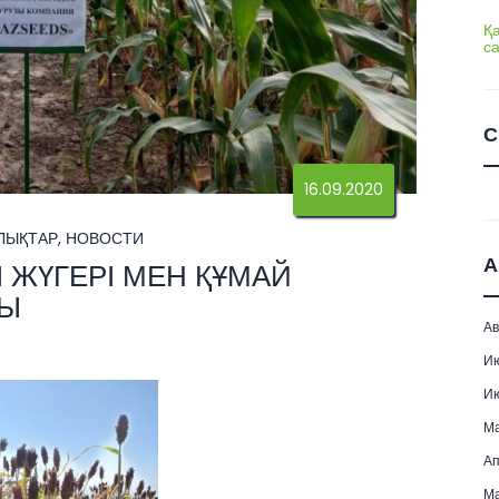
Қ
с
С
16.09.2020
ЛЫҚТАР
,
НОВОСТИ
А
І ЖҮГЕРІ МЕН ҚҰМАЙ
ЙЫ
Ав
И
И
М
Ап
Ма