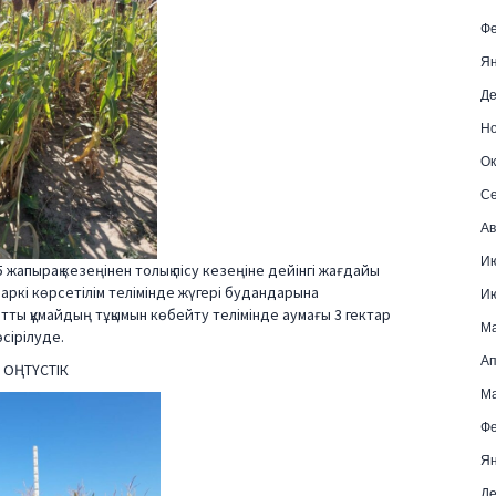
Фе
Ян
Де
Но
Ок
Се
Ав
И
5 жапырақ кезеңінен толық пісу кезеңіне дейінгі жағдайы
паркі көрсетілім телімінде жүгері будандарына
И
нтты құмайдың тұқымын көбейту телімінде аумағы 3 гектар
М
сірілуде.
Ап
 ОҢТҮСТІК
Ма
Фе
Ян
Де