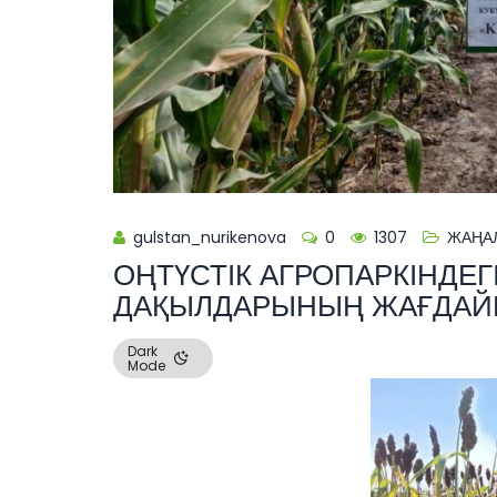
gulstan_nurikenova
0
1307
ЖАҢА
ОҢТҮСТІК АГРОПАРКІНДЕГ
ДАҚЫЛДАРЫНЫҢ ЖАҒДА
Dark
Mode