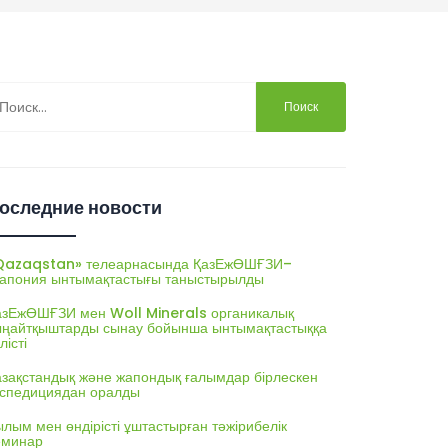
йти:
оследние новости
Qazaqstan» телеарнасында ҚазЕжӨШҒЗИ–
апония ынтымақтастығы таныстырылды
азЕжӨШҒЗИ мен Woll Minerals органикалық
ыңайтқыштарды сынау бойынша ынтымақтастыққа
лісті
азақстандық және жапондық ғалымдар бірлескен
кспедициядан оралды
лым мен өндірісті ұштастырған тәжірибелік
еминар