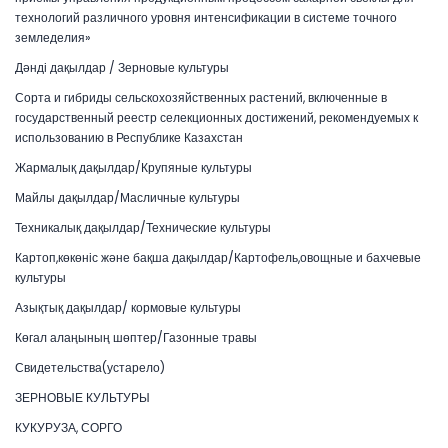
технологий различного уровня интенсификации в системе точного
земледелия»
Дәнді дақылдар / Зерновые культуры
Сорта и гибриды сельскохозяйственных растений, включенные в
государственный реестр селекционных достижений, рекомендуемых к
использованию в Республике Казахстан
Жармалық дақылдар/Крупяные культуры
Майлы дақылдар/Масличные культуры
Техникалық дақылдар/Технические культуры
Картоп,көкөніс және бақша дақылдар/Картофель,овощные и бахчевые
культуры
Азықтық дақылдар/ кормовые культуры
Көгал алаңының шөптер/Газонные травы
Свидетельства(устарело)
ЗЕРНОВЫЕ КУЛЬТУРЫ
КУКУРУЗА, СОРГО