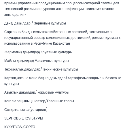
приемы управления продукционным процессом сахарной свеклы для
технологий различного уровня интенсификации в системе точного
земледелия»
Дәнді дақылдар / Зерновые культуры
Сорта и гибриды сельскохозяйственных растений, включенные в
государственный реестр селекционных достижений, рекомендуемых к
использованию в Республике Казахстан
Жармалық дақылдар/Крупяные культуры
Майлы дақылдар/Масличные культуры
Техникалық дақылдар/Технические культуры
Картоп,көкөніс және бақша дақылдар/Картофель,овощные и бахчевые
культуры
Азықтық дақылдар/ кормовые культуры
Көгал алаңының шөптер/Газонные травы
Свидетельства(устарело)
ЗЕРНОВЫЕ КУЛЬТУРЫ
КУКУРУЗА, СОРГО