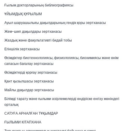
Ғылым докторларының библиографиясы
ҰЙЫМДЫҚ ҚҰРЫЛЫМ
Ауыл шаруашылығы дақылдарының гендік қоры зертханасы
Жем-шөп дақылдары зертханасы
Жаздық және факультативті бидай тобы
Егіншілік зертханасы
Өсімдіктер биотехнологиясы, физиологиясы, биохимиясы және өнім
сапасын бағалау зертханасы
Өсімдіктерді қорғау зертханасы
Қант қызылшасы зертханасы
Майлы дақылдар зертханасы
Білімді тарату және ғылыми әзірлемелерді өндіріске енгізу жөніндегі
орталық
САТУҒА АРНАЛҒАН ТҰҚЫМДАР
ҒЫЛЫМИ КІТАПХАНА
Топырақтың агрохимиялық зерттелуі бойынша қызмет