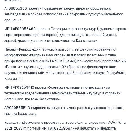
AP08855366 проект «Повышение продуктивности орошаемого
земледелия на основе использования покровных культур и капельного
орошения»
ИРН AP08956469 проект «Селекция сорговых культур (суданская трава,
сорго зерновое, сорго сахарное) для производства зеленой массы,
зернофуража в условиях юга, юго-востока Казахстана»
Проект «Репродукция гермоплазмы сои и ее фенотипирование по
морфологическим признакам строения листовой пластинки и типу
прикрепления семяножки» (AP 08955940) по бюджетной программе 217
«Развитие науки», подпрограмме 102 «Грантовое финансирование
научных исследований» Министерства образования и науки Республики
Казахстан
ИРН AP09259410 проект «Усовершенствовать почвозащитную
технологию возделывания сельскохозяйственных культур в условиях
богары юго-востока Казахстана»
АР08956551 Внедрение культуры озимого рапса в условиях юга и юго-
востока Казахстана
Краткая информация о проекте грантового финансирования МОН РК на
2021-2023 гг. по теме ИРН AP09259597 «Разработать и внедрить