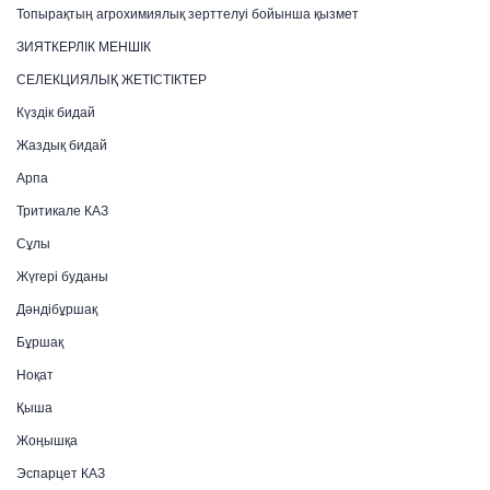
Топырақтың агрохимиялық зерттелуі бойынша қызмет
ЗИЯТКЕРЛІК МЕНШІК
СЕЛЕКЦИЯЛЫҚ ЖЕТІСТІКТЕР
Күздік бидай
Жаздық бидай
Арпа
Тритикале КАЗ
Сұлы
Жүгері буданы
Дәндібұршақ
Бұршақ
Ноқат
Қыша
Жоңышқа
Эспарцет КАЗ