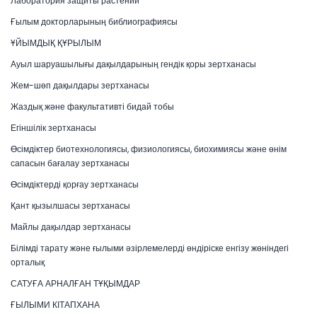
Лаборатория защиты растений
Ғылым докторларының библиографиясы
ҰЙЫМДЫҚ ҚҰРЫЛЫМ
Ауыл шаруашылығы дақылдарының гендік қоры зертханасы
Жем-шөп дақылдары зертханасы
Жаздық және факультативті бидай тобы
Егіншілік зертханасы
Өсімдіктер биотехнологиясы, физиологиясы, биохимиясы және өнім
сапасын бағалау зертханасы
Өсімдіктерді қорғау зертханасы
Қант қызылшасы зертханасы
Майлы дақылдар зертханасы
Білімді тарату және ғылыми әзірлемелерді өндіріске енгізу жөніндегі
орталық
САТУҒА АРНАЛҒАН ТҰҚЫМДАР
ҒЫЛЫМИ КІТАПХАНА