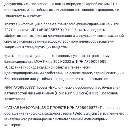
допущенных к использованию новых гибридов сахарной свеклы в РК
пересадочным способом с использование штеклингов выращенных в
тепличном комплексе»
Краткая информация о проекте грантового финансирования на 2020-
2021 гг. по теме ИРН AP 08955769 «Разработать и внедрить
эффективные технологии дражирования и инкрустации семян сахарной
свеклы с использованием водорастворимого пленкообразователя,
защитных и стимулирующих веществ»
Краткая информация о проекте молодых ученых по грантовому
финансированию МОН РК на 2021-2023 гг. ИРН AP09057999
«Создание гибридов сахарной свеклы с генетически
идентифицированными свойствами на основе молекулярной селекции и
биотехнологии для устойчивого внедрения их в производство»
ИРН: AP08957333 Проект «Биологические особенности возбудителей
пятнистостей листьев ячменя (Hordeum vulgare) в Юго-Восточном
Казахстане».
КРАТКАЯ ИНФОРМАЦИЯ О ПРОЕКТЕ ИРН AP08956877 «Пополнение,
обогащение генофонда сахарной свеклы (Beta vulgaris) и изучение его
генетического разнообразия с использованием молекулярных
маркеров»