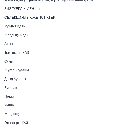
ЗИЯТКЕРЛІК МЕНШІК
СЕЛЕКЦИЯЛЫҚ ЖЕТІСТІКТЕР
Күздік бидай
Жаздық бидай
Арпа
Тритикале КАЗ
Сұлы
Жүгері буданы
Дәндібұршақ
Бұршақ
Ноқат
Қыша
Жоңышқа
Эспарцет КАЗ