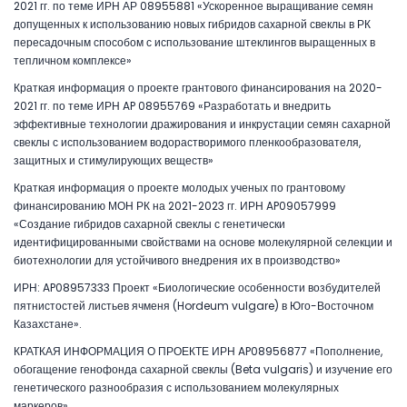
2021 гг. по теме ИРН АР 08955881 «Ускоренное выращивание семян
допущенных к использованию новых гибридов сахарной свеклы в РК
пересадочным способом с использование штеклингов выращенных в
тепличном комплексе»
Краткая информация о проекте грантового финансирования на 2020-
2021 гг. по теме ИРН AP 08955769 «Разработать и внедрить
эффективные технологии дражирования и инкрустации семян сахарной
свеклы с использованием водорастворимого пленкообразователя,
защитных и стимулирующих веществ»
Краткая информация о проекте молодых ученых по грантовому
финансированию МОН РК на 2021-2023 гг. ИРН AP09057999
«Создание гибридов сахарной свеклы с генетически
идентифицированными свойствами на основе молекулярной селекции и
биотехнологии для устойчивого внедрения их в производство»
ИРН: AP08957333 Проект «Биологические особенности возбудителей
пятнистостей листьев ячменя (Hordeum vulgare) в Юго-Восточном
Казахстане».
КРАТКАЯ ИНФОРМАЦИЯ О ПРОЕКТЕ ИРН AP08956877 «Пополнение,
обогащение генофонда сахарной свеклы (Beta vulgaris) и изучение его
генетического разнообразия с использованием молекулярных
маркеров»