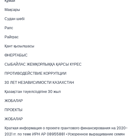
Құмай
Мақсары
Судан шөбі
Рапс
Райграс
Қант қызылшасы
ӨНЕРТАБЫС
СЫБАЙЛАС ЖЕМҚОРЛЫҚҚА ҚАРСЫ КҮРЕС
ПРОТИВОДЕЙСТВИЕ КОРРУПЦИИ
30 ЛЕТ НЕЗАВИСИМОСТИ КАЗАХСТАН
Қазақстан тәуелсіздігіне 30 жыл
ЖОБАЛАР
ПРОЕКТЫ
ЖОБАЛАР
Краткая информация о проекте грантового финансирования на 2020-
2021 гг. по теме ИРН АР 08955881 «Ускоренное выращивание семян