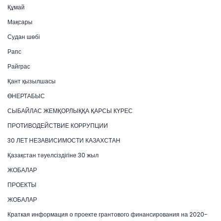
Құмай
Мақсары
Судан шөбі
Рапс
Райграс
Қант қызылшасы
ӨНЕРТАБЫС
СЫБАЙЛАС ЖЕМҚОРЛЫҚҚА ҚАРСЫ КҮРЕС
ПРОТИВОДЕЙСТВИЕ КОРРУПЦИИ
30 ЛЕТ НЕЗАВИСИМОСТИ КАЗАХСТАН
Қазақстан тәуелсіздігіне 30 жыл
ЖОБАЛАР
ПРОЕКТЫ
ЖОБАЛАР
Краткая информация о проекте грантового финансирования на 2020-