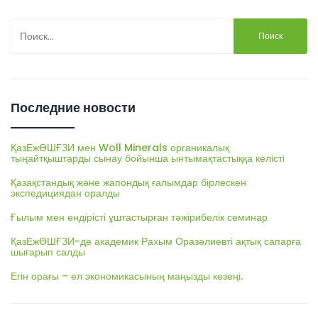
Найти:
Последние новости
ҚазЕжӨШҒЗИ мен Woll Minerals органикалық
тыңайтқыштарды сынау бойынша ынтымақтастыққа келісті
Қазақстандық және жапондық ғалымдар бірлескен
экспедициядан оралды
Ғылым мен өндірісті ұштастырған тәжірибелік семинар
ҚазЕжӨШҒЗИ-де академик Рахым Оразәлиевті ақтық сапарға
шығарып салды
Егін орағы – ел экономикасының маңызды кезеңі.