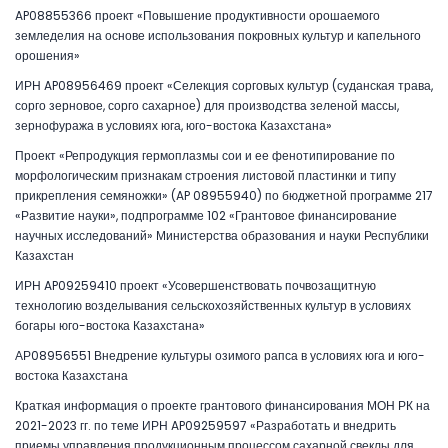
AP08855366 проект «Повышение продуктивности орошаемого
земледелия на основе использования покровных культур и капельного
орошения»
ИРН AP08956469 проект «Селекция сорговых культур (суданская трава,
сорго зерновое, сорго сахарное) для производства зеленой массы,
зернофуража в условиях юга, юго-востока Казахстана»
Проект «Репродукция гермоплазмы сои и ее фенотипирование по
морфологическим признакам строения листовой пластинки и типу
прикрепления семяножки» (AP 08955940) по бюджетной программе 217
«Развитие науки», подпрограмме 102 «Грантовое финансирование
научных исследований» Министерства образования и науки Республики
Казахстан
ИРН AP09259410 проект «Усовершенствовать почвозащитную
технологию возделывания сельскохозяйственных культур в условиях
богары юго-востока Казахстана»
АР08956551 Внедрение культуры озимого рапса в условиях юга и юго-
востока Казахстана
Краткая информация о проекте грантового финансирования МОН РК на
2021-2023 гг. по теме ИРН AP09259597 «Разработать и внедрить
приемы управления продукционным процессом сахарной свеклы для