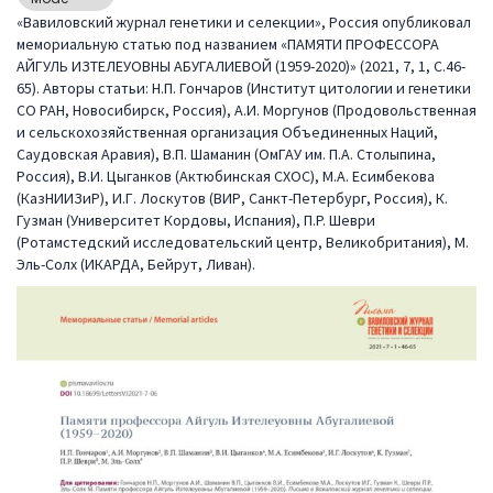
«Вавиловский журнал генетики и селекции», Россия опубликовал
мемориальную статью под названием «ПАМЯТИ ПРОФЕССОРА
АЙГУЛЬ ИЗТЕЛЕУОВНЫ АБУГАЛИЕВОЙ (1959-2020)» (2021, 7, 1, С.46-
65). Авторы статьи: Н.П. Гончаров (Институт цитологии и генетики
СО РАН, Новосибирск, Россия), А.И. Моргунов (Продовольственная
и сельскохозяйственная организация Объединенных Наций,
Саудовская Аравия), В.П. Шаманин (ОмГАУ им. П.А. Столыпина,
Россия), В.И. Цыганков (Актюбинская СХОС), М.А. Есимбекова
(КазНИИЗиР), И.Г. Лоскутов (ВИР, Санкт-Петербург, Россия), К.
Гузман (Университет Кордовы, Испания), П.P. Шеври
(Ротамстедский исследовательский центр, Великобритания), М.
Эль-Солх (ИКАРДА, Бейрут, Ливан).