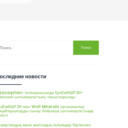
йти:
оследние новости
Qazaqstan» телеарнасында ҚазЕжӨШҒЗИ–
апония ынтымақтастығы таныстырылды
азЕжӨШҒЗИ мен Woll Minerals органикалық
ыңайтқыштарды сынау бойынша ынтымақтастыққа
лісті
азақстандық және жапондық ғалымдар бірлескен