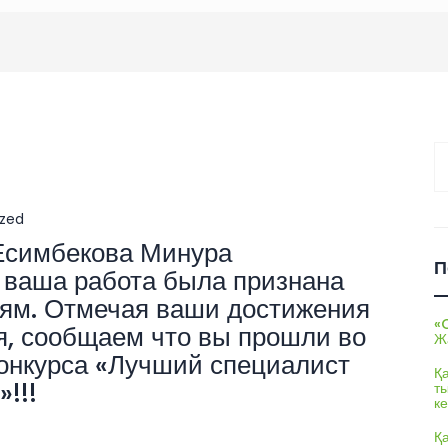
На
ized
Есимбекова Минура
П
ваша работа была признана
ям. Отмечая ваши достижения
«
я, сообщаем что вы прошли во
Ж
конкурса «Лучший специалист
Қ
!!!
т
ке
Қ