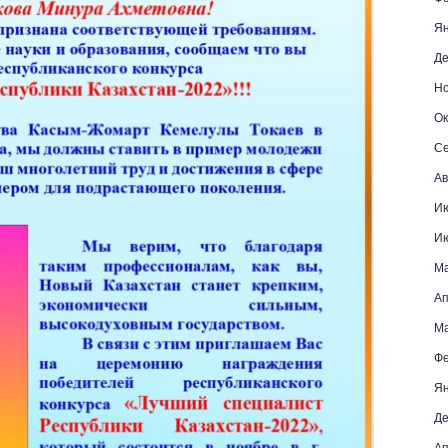
Ян
Де
Но
Ок
Се
Ав
И
И
М
Ап
Ма
Фе
Ян
Де
Ап