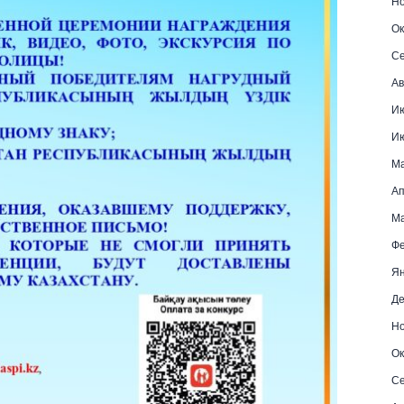
Но
Ок
Се
Ав
И
И
М
Ап
Ма
Фе
Ян
Де
Но
Ок
Се