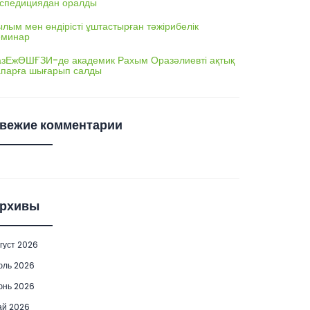
кспедициядан оралды
лым мен өндірісті ұштастырған тәжірибелік
еминар
азЕжӨШҒЗИ-де академик Рахым Оразәлиевті ақтық
апарға шығарып салды
вежие комментарии
рхивы
густ 2026
юль 2026
юнь 2026
ай 2026