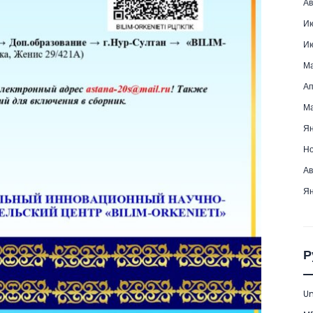
Ав
Ию
Ию
Ма
Ап
Ма
Ян
Но
Ав
Ян
Р
Un