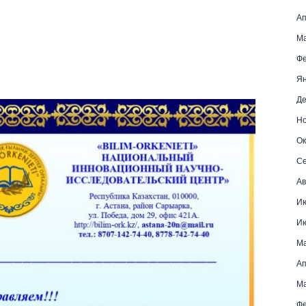
Ап
Ма
Фе
Ян
Де
Но
Ок
Се
Ав
И
И
М
Ап
Ма
Фе