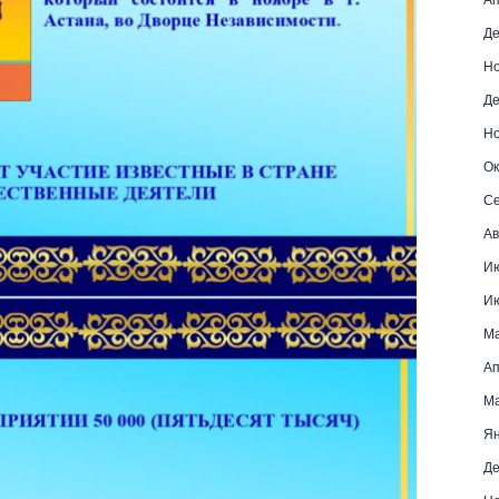
Де
Но
Де
Но
Ок
Се
Ав
Ию
Ию
Ма
Ап
Ма
Ян
Де