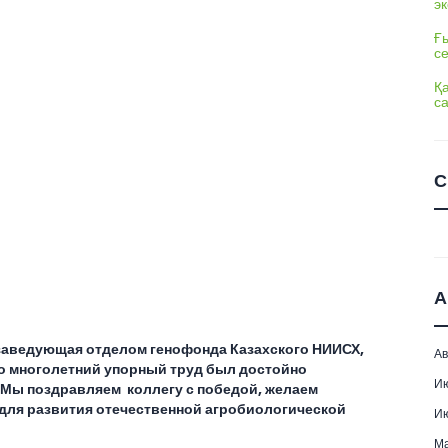
э
Ғы
с
Қ
с
С
А
 заведующая отделом генофонда Казахского НИИСХ,
Ав
но многолетний упорный труд был достойно
И
. Мы поздравляем коллегу с победой, желаем
для развития отечественной агробиологической
И
М