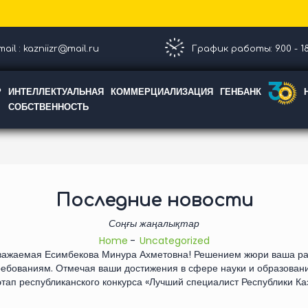
ail : kazniizr@mail.ru
График работы: 9.00 - 18
Р
ИНТЕЛЛЕКТУАЛЬНАЯ
КОММЕРЦИАЛИЗАЦИЯ
ГЕНБАНК
СОБСТВЕННОСТЬ
Последние новости
Соңғы жаңалықтар
Home
Uncategorized
Уважаемая Есимбекова Минура Ахметовна! Решением жюри ваша ра
ебованиям. Отмечая ваши достижения в сфере науки и образован
тап республиканского конкурса «Лучший специалист Республики Ка