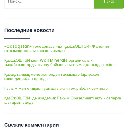
Последние новости
«Qazaqstan» телеарнасында ҚазЕжӨШҒЗИ–Жапония
ынтымақтастығы таныстырылды
ҚазЕжӨШҒЗИ мен Woll Minerals органикалық
тыңайтқыштарды сынау бойынша ынтымақтастыққа келісті
Қазақстандық және жапондық ғалымдар бірлескен
экспедициядан оралды
Ғылым мен өндірісті ұштастырған тәжірибелік семинар
ҚазЕжӨШҒЗИ-де академик Рахым Оразәлиевті ақтық сапарға
шығарып салды
Свежие комментарии