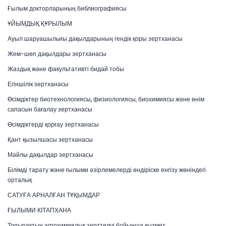
Ғылым докторларының библиографиясы
ҰЙЫМДЫҚ ҚҰРЫЛЫМ
Ауыл шаруашылығы дақылдарының гендік қоры зертханасы
Жем-шөп дақылдары зертханасы
Жаздық және факультативті бидай тобы
Егіншілік зертханасы
Өсімдіктер биотехнологиясы, физиологиясы, биохимиясы және өнім
сапасын бағалау зертханасы
Өсімдіктерді қорғау зертханасы
Қант қызылшасы зертханасы
Майлы дақылдар зертханасы
Білімді тарату және ғылыми әзірлемелерді өндіріске енгізу жөніндегі
орталық
САТУҒА АРНАЛҒАН ТҰҚЫМДАР
ҒЫЛЫМИ КІТАПХАНА
Топырақтың агрохимиялық зерттелуі бойынша қызмет