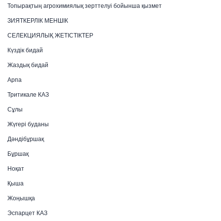
Топырақтың агрохимиялық зерттелуі бойынша қызмет
ЗИЯТКЕРЛІК МЕНШІК
СЕЛЕКЦИЯЛЫҚ ЖЕТІСТІКТЕР
Күздік бидай
Жаздық бидай
Арпа
Тритикале КАЗ
Сұлы
Жүгері буданы
Дәндібұршақ
Бұршақ
Ноқат
Қыша
Жоңышқа
Эспарцет КАЗ