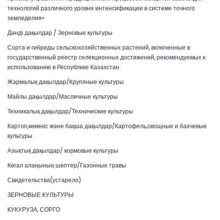
технологий различного уровня интенсификации в системе точного
земледелия»
Дәнді дақылдар / Зерновые культуры
Сорта и гибриды сельскохозяйственных растений, включенные в
государственный реестр селекционных достижений, рекомендуемых к
использованию в Республике Казахстан
Жармалық дақылдар/Крупяные культуры
Майлы дақылдар/Масличные культуры
Техникалық дақылдар/Технические культуры
Картоп,көкөніс және бақша дақылдар/Картофель,овощные и бахчевые
культуры
Азықтық дақылдар/ кормовые культуры
Көгал алаңының шөптер/Газонные травы
Свидетельства(устарело)
ЗЕРНОВЫЕ КУЛЬТУРЫ
КУКУРУЗА, СОРГО