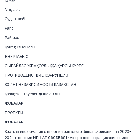
Құмай
Мақсары
Судан шөбі
Рапс
Райграс
Қант қызылшасы
ӨНЕРТАБЫС
СЫБАЙЛАС ЖЕМҚОРЛЫҚҚА ҚАРСЫ КҮРЕС
ПРОТИВОДЕЙСТВИЕ КОРРУПЦИИ
30 ЛЕТ НЕЗАВИСИМОСТИ КАЗАХСТАН
Қазақстан тәуелсіздігіне 30 жыл
ЖОБАЛАР
ПРОЕКТЫ
ЖОБАЛАР
Краткая информация о проекте грантового финансирования на 2020-
2021 гг. по теме ИРН АР 08955881 «Ускоренное выращивание семян