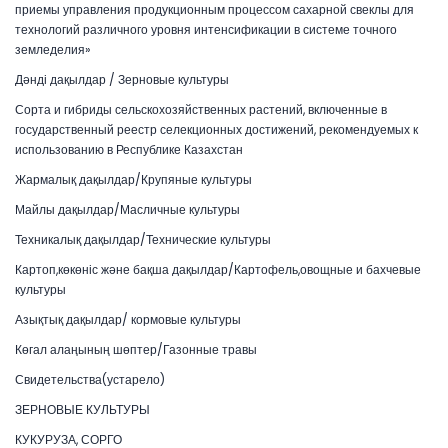
приемы управления продукционным процессом сахарной свеклы для
технологий различного уровня интенсификации в системе точного
земледелия»
Дәнді дақылдар / Зерновые культуры
Сорта и гибриды сельскохозяйственных растений, включенные в
государственный реестр селекционных достижений, рекомендуемых к
использованию в Республике Казахстан
Жармалық дақылдар/Крупяные культуры
Майлы дақылдар/Масличные культуры
Техникалық дақылдар/Технические культуры
Картоп,көкөніс және бақша дақылдар/Картофель,овощные и бахчевые
культуры
Азықтық дақылдар/ кормовые культуры
Көгал алаңының шөптер/Газонные травы
Свидетельства(устарело)
ЗЕРНОВЫЕ КУЛЬТУРЫ
КУКУРУЗА, СОРГО