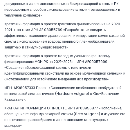
допущенных к использованию новых гибридов сахарной свеклы в РК
пересадочным способом с использование штеклингов выращенных в
тепличном комплексе»
Краткая информация о проекте грантового финансирования на 2020-
2021 гг. по теме ИРН AP 08955769 «Разработать и внедрить
эффективные технологии дражирования и инкрустации семян сахарной
свеклы с использованием водорастворимого пленкообразователя,
защитных и стимулирующих веществ»
Краткая информация о проекте молодых ученых по грантовому
финансированию МОН РК на 2021-2023 гг. ИРН AP09057999
«Создание гибридов сахарной свеклы с генетически
идентифицированными свойствами на основе молекулярной селекции и
биотехнологии для устойчивого внедрения их в производство»
ИРН: AP08957333 Проект «Биологические особенности возбудителей
пятнистостей листьев ячменя (Hordeum vulgare) в Юго-Восточном
Казахстане».
КРАТКАЯ ИНФОРМАЦИЯ О ПРОЕКТЕ ИРН AP08956877 «Пополнение,
обогащение генофонда сахарной свеклы (Beta vulgaris) и изучение его
генетического разнообразия с использованием молекулярных
маркеров»