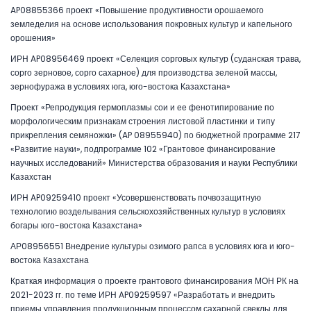
AP08855366 проект «Повышение продуктивности орошаемого
земледелия на основе использования покровных культур и капельного
орошения»
ИРН AP08956469 проект «Селекция сорговых культур (суданская трава,
сорго зерновое, сорго сахарное) для производства зеленой массы,
зернофуража в условиях юга, юго-востока Казахстана»
Проект «Репродукция гермоплазмы сои и ее фенотипирование по
морфологическим признакам строения листовой пластинки и типу
прикрепления семяножки» (AP 08955940) по бюджетной программе 217
«Развитие науки», подпрограмме 102 «Грантовое финансирование
научных исследований» Министерства образования и науки Республики
Казахстан
ИРН AP09259410 проект «Усовершенствовать почвозащитную
технологию возделывания сельскохозяйственных культур в условиях
богары юго-востока Казахстана»
АР08956551 Внедрение культуры озимого рапса в условиях юга и юго-
востока Казахстана
Краткая информация о проекте грантового финансирования МОН РК на
2021-2023 гг. по теме ИРН AP09259597 «Разработать и внедрить
приемы управления продукционным процессом сахарной свеклы для