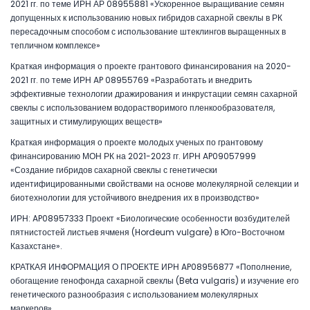
2021 гг. по теме ИРН АР 08955881 «Ускоренное выращивание семян
допущенных к использованию новых гибридов сахарной свеклы в РК
пересадочным способом с использование штеклингов выращенных в
тепличном комплексе»
Краткая информация о проекте грантового финансирования на 2020-
2021 гг. по теме ИРН AP 08955769 «Разработать и внедрить
эффективные технологии дражирования и инкрустации семян сахарной
свеклы с использованием водорастворимого пленкообразователя,
защитных и стимулирующих веществ»
Краткая информация о проекте молодых ученых по грантовому
финансированию МОН РК на 2021-2023 гг. ИРН AP09057999
«Создание гибридов сахарной свеклы с генетически
идентифицированными свойствами на основе молекулярной селекции и
биотехнологии для устойчивого внедрения их в производство»
ИРН: AP08957333 Проект «Биологические особенности возбудителей
пятнистостей листьев ячменя (Hordeum vulgare) в Юго-Восточном
Казахстане».
КРАТКАЯ ИНФОРМАЦИЯ О ПРОЕКТЕ ИРН AP08956877 «Пополнение,
обогащение генофонда сахарной свеклы (Beta vulgaris) и изучение его
генетического разнообразия с использованием молекулярных
маркеров»