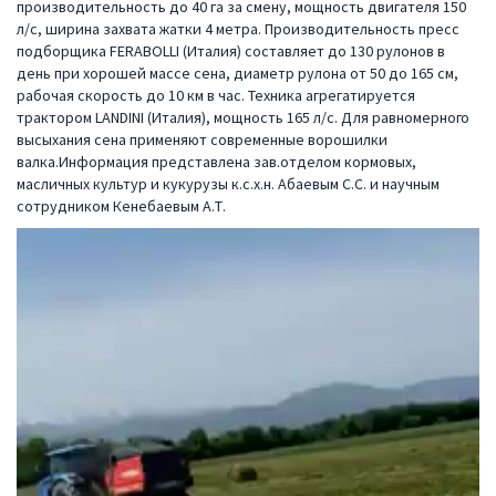
производительность до 40 га за смену, мощность двигателя 150
л/с, ширина захвата жатки 4 метра. Производительность пресс
подборщика FERABOLLI (Италия) составляет до 130 рулонов в
день при хорошей массе сена, диаметр рулона от 50 до 165 см,
рабочая скорость до 10 км в час. Техника агрегатируется
трактором LANDINI (Италия), мощность 165 л/с. Для равномерного
высыхания сена применяют современные ворошилки
валка.Информация представлена зав.отделом кормовых,
масличных культур и кукурузы к.с.х.н. Абаевым С.С. и научным
сотрудником Кенебаевым А.Т.