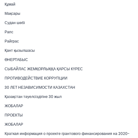
Құмай
Мақсары
Судан шөбі
Рапс
Райграс
Қант қызылшасы
ӨНЕРТАБЫС
СЫБАЙЛАС ЖЕМҚОРЛЫҚҚА ҚАРСЫ КҮРЕС
ПРОТИВОДЕЙСТВИЕ КОРРУПЦИИ
30 ЛЕТ НЕЗАВИСИМОСТИ КАЗАХСТАН
Қазақстан тәуелсіздігіне 30 жыл
ЖОБАЛАР
ПРОЕКТЫ
ЖОБАЛАР
Краткая информация о проекте грантового финансирования на 2020-