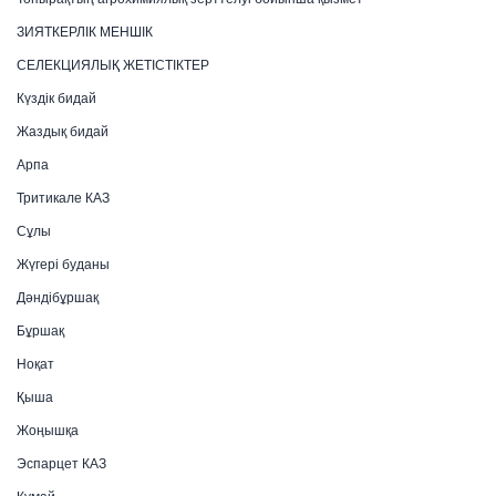
ЗИЯТКЕРЛІК МЕНШІК
СЕЛЕКЦИЯЛЫҚ ЖЕТІСТІКТЕР
Күздік бидай
Жаздық бидай
Арпа
Тритикале КАЗ
Сұлы
Жүгері буданы
Дәндібұршақ
Бұршақ
Ноқат
Қыша
Жоңышқа
Эспарцет КАЗ