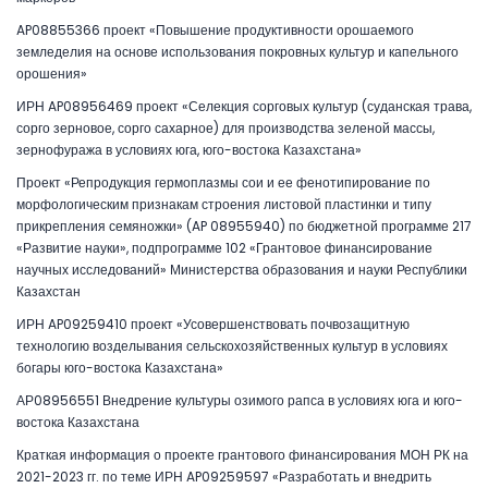
AP08855366 проект «Повышение продуктивности орошаемого
земледелия на основе использования покровных культур и капельного
орошения»
ИРН AP08956469 проект «Селекция сорговых культур (суданская трава,
сорго зерновое, сорго сахарное) для производства зеленой массы,
зернофуража в условиях юга, юго-востока Казахстана»
Проект «Репродукция гермоплазмы сои и ее фенотипирование по
морфологическим признакам строения листовой пластинки и типу
прикрепления семяножки» (AP 08955940) по бюджетной программе 217
«Развитие науки», подпрограмме 102 «Грантовое финансирование
научных исследований» Министерства образования и науки Республики
Казахстан
ИРН AP09259410 проект «Усовершенствовать почвозащитную
технологию возделывания сельскохозяйственных культур в условиях
богары юго-востока Казахстана»
АР08956551 Внедрение культуры озимого рапса в условиях юга и юго-
востока Казахстана
Краткая информация о проекте грантового финансирования МОН РК на
2021-2023 гг. по теме ИРН AP09259597 «Разработать и внедрить