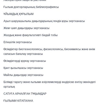
Ғылым докторларының библиографиясы
ҰЙЫМДЫҚ ҚҰРЫЛЫМ
Ауыл шаруашылығы дақылдарының гендік қоры зертханасы
Жем-шөп дақылдары зертханасы
Жаздық және факультативті бидай тобы
Егіншілік зертханасы
Өсімдіктер биотехнологиясы, физиологиясы, биохимиясы және өнім
сапасын бағалау зертханасы
Өсімдіктерді қорғау зертханасы
Қант қызылшасы зертханасы
Майлы дақылдар зертханасы
Білімді тарату және ғылыми әзірлемелерді өндіріске енгізу жөніндегі
орталық
САТУҒА АРНАЛҒАН ТҰҚЫМДАР
ҒЫЛЫМИ КІТАПХАНА