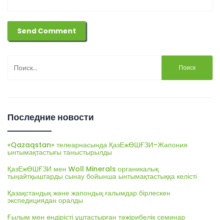
Найти:
Последние новости
«Qazaqstan» телеарнасында ҚазЕжӨШҒЗИ–Жапония
ынтымақтастығы таныстырылды
ҚазЕжӨШҒЗИ мен Woll Minerals органикалық
тыңайтқыштарды сынау бойынша ынтымақтастыққа келісті
Қазақстандық және жапондық ғалымдар бірлескен
экспедициядан оралды
Ғылым мен өндірісті ұштастырған тәжірибелік семинар