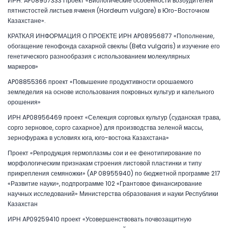
ИРН: AP08957333 Проект «Биологические особенности возбудителей
пятнистостей листьев ячменя (Hordeum vulgare) в Юго-Восточном
Казахстане».
КРАТКАЯ ИНФОРМАЦИЯ О ПРОЕКТЕ ИРН AP08956877 «Пополнение,
обогащение генофонда сахарной свеклы (Beta vulgaris) и изучение его
генетического разнообразия с использованием молекулярных
маркеров»
AP08855366 проект «Повышение продуктивности орошаемого
земледелия на основе использования покровных культур и капельного
орошения»
ИРН AP08956469 проект «Селекция сорговых культур (суданская трава,
сорго зерновое, сорго сахарное) для производства зеленой массы,
зернофуража в условиях юга, юго-востока Казахстана»
Проект «Репродукция гермоплазмы сои и ее фенотипирование по
морфологическим признакам строения листовой пластинки и типу
прикрепления семяножки» (AP 08955940) по бюджетной программе 217
«Развитие науки», подпрограмме 102 «Грантовое финансирование
научных исследований» Министерства образования и науки Республики
Казахстан
ИРН AP09259410 проект «Усовершенствовать почвозащитную