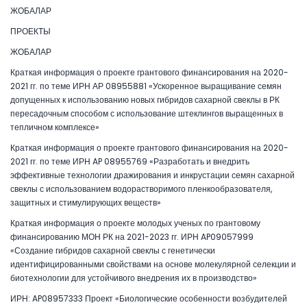
ЖОБАЛАР
ПРОЕКТЫ
ЖОБАЛАР
Краткая информация о проекте грантового финансирования на 2020-
2021 гг. по теме ИРН АР 08955881 «Ускоренное выращивание семян
допущенных к использованию новых гибридов сахарной свеклы в РК
пересадочным способом с использование штеклингов выращенных в
тепличном комплексе»
Краткая информация о проекте грантового финансирования на 2020-
2021 гг. по теме ИРН AP 08955769 «Разработать и внедрить
эффективные технологии дражирования и инкрустации семян сахарной
свеклы с использованием водорастворимого пленкообразователя,
защитных и стимулирующих веществ»
Краткая информация о проекте молодых ученых по грантовому
финансированию МОН РК на 2021-2023 гг. ИРН AP09057999
«Создание гибридов сахарной свеклы с генетически
идентифицированными свойствами на основе молекулярной селекции и
биотехнологии для устойчивого внедрения их в производство»
ИРН: AP08957333 Проект «Биологические особенности возбудителей