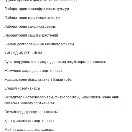
Лаборатория зернофуражных культур
Лаборатория масличных культур
Лаборатория сахарной свеклы
Лаборатория защиты растений
Ғылым докторларының библиографиясы
ҰЙЫМДЫҚ ҚҰРЫЛЫМ
Ауыл шаруашылығы дақылдарының гендік қоры зертханасы
Жем-шөп дақылдары зертханасы
Жаздық және факультативті бидай тобы
Егіншілік зертханасы
Өсімдіктер биотехнологиясы, физиологиясы, биохимиясы және өнім
сапасын бағалау зертханасы
Өсімдіктерді қорғау зертханасы
Қант қызылшасы зертханасы
Майлы дақылдар зертханасы