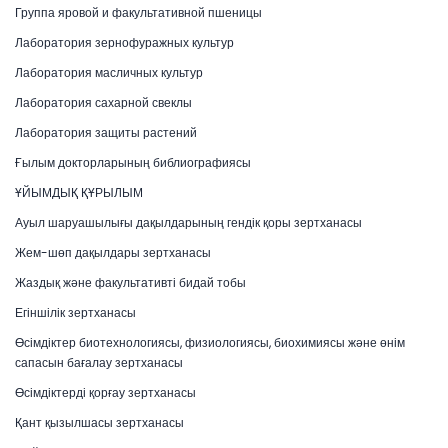
Группа яровой и факультативной пшеницы
Лаборатория зернофуражных культур
Лаборатория масличных культур
Лаборатория сахарной свеклы
Лаборатория защиты растений
Ғылым докторларының библиографиясы
ҰЙЫМДЫҚ ҚҰРЫЛЫМ
Ауыл шаруашылығы дақылдарының гендік қоры зертханасы
Жем-шөп дақылдары зертханасы
Жаздық және факультативті бидай тобы
Егіншілік зертханасы
Өсімдіктер биотехнологиясы, физиологиясы, биохимиясы және өнім
сапасын бағалау зертханасы
Өсімдіктерді қорғау зертханасы
Қант қызылшасы зертханасы