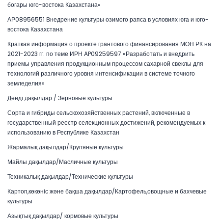
богары юго-востока Казахстана»
АР08956551 Внедрение культуры озимого рапса в условиях юга и юго-
востока Казахстана
Краткая информация о проекте грантового финансирования МОН РК на
2021-2023 гг. по теме ИРН AP09259597 «Разработать и внедрить
приемы управления продукционным процессом сахарной свеклы для
технологий различного уровня интенсификации в системе точного
земледелия»
Дәнді дақылдар / Зерновые культуры
Сорта и гибриды сельскохозяйственных растений, включенные в
государственный реестр селекционных достижений, рекомендуемых к
использованию в Республике Казахстан
Жармалық дақылдар/Крупяные культуры
Майлы дақылдар/Масличные культуры
Техникалық дақылдар/Технические культуры
Картоп,көкөніс және бақша дақылдар/Картофель,овощные и бахчевые
культуры
Азықтық дақылдар/ кормовые культуры