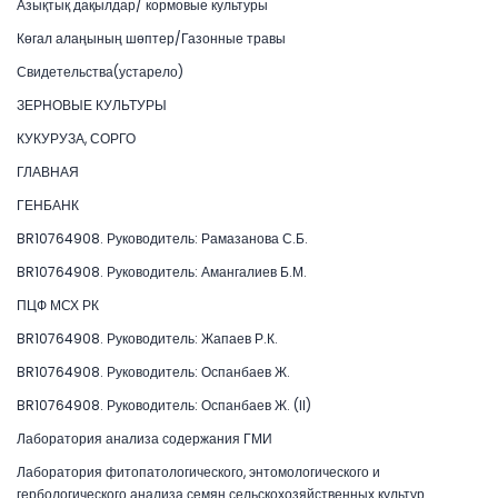
Азықтық дақылдар/ кормовые культуры
Көгал алаңының шөптер/Газонные травы
Свидетельства(устарело)
ЗЕРНОВЫЕ КУЛЬТУРЫ
КУКУРУЗА, СОРГО
ГЛАВНАЯ
ГЕНБАНК
BR10764908. Руководитель: Рамазанова С.Б.
BR10764908. Руководитель: Амангалиев Б.М.
ПЦФ МСХ РК
BR10764908. Руководитель: Жапаев Р.К.
BR10764908. Руководитель: Оспанбаев Ж.
BR10764908. Руководитель: Оспанбаев Ж. (II)
Лаборатория анализа содержания ГМИ
Лаборатория фитопатологического, энтомологического и
гербологического анализа семян сельскохозяйственных культур