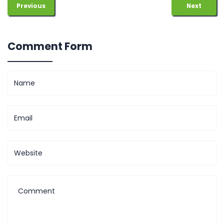
Previous
Next
Comment Form