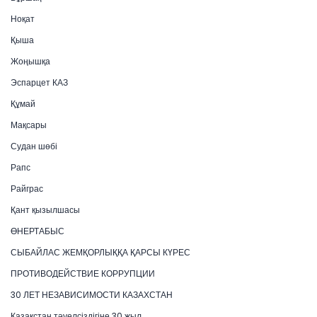
Ноқат
Қыша
Жоңышқа
Эспарцет КАЗ
Құмай
Мақсары
Судан шөбі
Рапс
Райграс
Қант қызылшасы
ӨНЕРТАБЫС
СЫБАЙЛАС ЖЕМҚОРЛЫҚҚА ҚАРСЫ КҮРЕС
ПРОТИВОДЕЙСТВИЕ КОРРУПЦИИ
30 ЛЕТ НЕЗАВИСИМОСТИ КАЗАХСТАН
Қазақстан тәуелсіздігіне 30 жыл