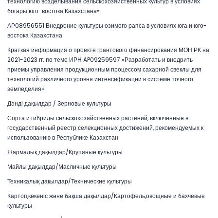
технологию возделывания сельскохозяйственных культур в условиях
богары юго-востока Казахстана»
АР08956551 Внедрение культуры озимого рапса в условиях юга и юго-
востока Казахстана
Краткая информация о проекте грантового финансирования МОН РК на
2021-2023 гг. по теме ИРН AP09259597 «Разработать и внедрить
приемы управления продукционным процессом сахарной свеклы для
технологий различного уровня интенсификации в системе точного
земледелия»
Дәнді дақылдар / Зерновые культуры
Сорта и гибриды сельскохозяйственных растений, включенные в
государственный реестр селекционных достижений, рекомендуемых к
использованию в Республике Казахстан
Жармалық дақылдар/Крупяные культуры
Майлы дақылдар/Масличные культуры
Техникалық дақылдар/Технические культуры
Картоп,көкөніс және бақша дақылдар/Картофель,овощные и бахчевые
культуры