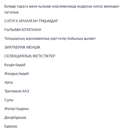
Білімді тарату және ғылыми әзірлемелерді өндіріске енгізу жөніндегі
орталық
САТУҒА АРНАЛҒАН ТҰҚЫМДАР
ҒЫЛЫМИ КІТАПХАНА
Топырақтың агрохимиялық зерттелуі бойынша қызмет
ЗИЯТКЕРЛІК МЕНШІК
СЕЛЕКЦИЯЛЫҚ ЖЕТІСТІКТЕР
Күздік бидай
Жаздық бидай
Арпа
Тритикале КАЗ
Сұлы
Жүгері буданы
Дәндібұршақ
Бұршақ