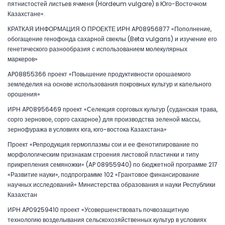
пятнистостей листьев ячменя (Hordeum vulgare) в Юго-Восточном
Казахстане».
КРАТКАЯ ИНФОРМАЦИЯ О ПРОЕКТЕ ИРН AP08956877 «Пополнение,
обогащение генофонда сахарной свеклы (Beta vulgaris) и изучение его
генетического разнообразия с использованием молекулярных
маркеров»
AP08855366 проект «Повышение продуктивности орошаемого
земледелия на основе использования покровных культур и капельного
орошения»
ИРН AP08956469 проект «Селекция сорговых культур (суданская трава,
сорго зерновое, сорго сахарное) для производства зеленой массы,
зернофуража в условиях юга, юго-востока Казахстана»
Проект «Репродукция гермоплазмы сои и ее фенотипирование по
морфологическим признакам строения листовой пластинки и типу
прикрепления семяножки» (AP 08955940) по бюджетной программе 217
«Развитие науки», подпрограмме 102 «Грантовое финансирование
научных исследований» Министерства образования и науки Республики
Казахстан
ИРН AP09259410 проект «Усовершенствовать почвозащитную
технологию возделывания сельскохозяйственных культур в условиях