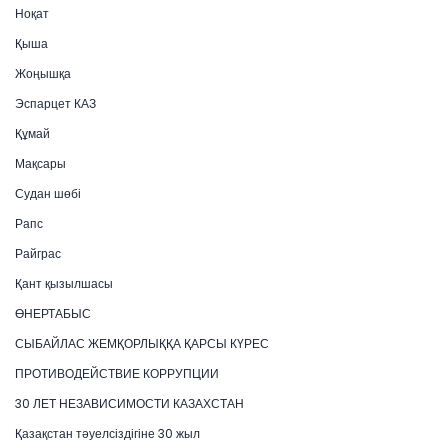
Ноқат
Қыша
Жоңышқа
Эспарцет КАЗ
Құмай
Мақсары
Судан шөбі
Рапс
Райграс
Қант қызылшасы
ӨНЕРТАБЫС
СЫБАЙЛАС ЖЕМҚОРЛЫҚҚА ҚАРСЫ КҮРЕС
ПРОТИВОДЕЙСТВИЕ КОРРУПЦИИ
30 ЛЕТ НЕЗАВИСИМОСТИ КАЗАХСТАН
Қазақстан тәуелсіздігіне 30 жыл