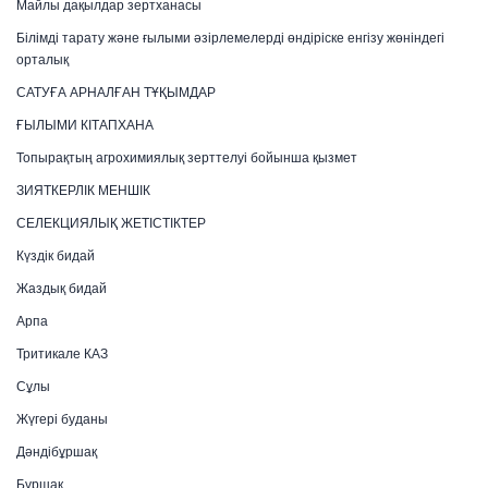
Майлы дақылдар зертханасы
Білімді тарату және ғылыми әзірлемелерді өндіріске енгізу жөніндегі
орталық
САТУҒА АРНАЛҒАН ТҰҚЫМДАР
ҒЫЛЫМИ КІТАПХАНА
Топырақтың агрохимиялық зерттелуі бойынша қызмет
ЗИЯТКЕРЛІК МЕНШІК
СЕЛЕКЦИЯЛЫҚ ЖЕТІСТІКТЕР
Күздік бидай
Жаздық бидай
Арпа
Тритикале КАЗ
Сұлы
Жүгері буданы
Дәндібұршақ
Бұршақ