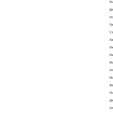
Ян
Де
Но
Ок
Се
Ав
И
И
М
Ап
Ма
Фе
Ян
Де
Ап