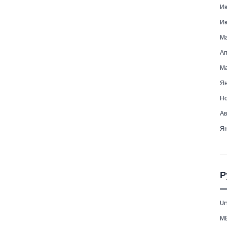
Ию
Ию
Ма
Ап
Ма
Ян
Но
Ав
Ян
Р
Un
М