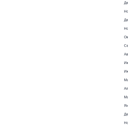
Де
Но
Де
Но
Ок
Се
Ав
Ию
Ию
Ма
Ап
Ма
Ян
Де
Но