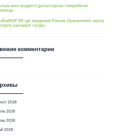
лым мен өндірісті ұштастырған тәжірибелік
еминар
азЕжӨШҒЗИ-де академик Рахым Оразәлиевті ақтық
апарға шығарып салды
вежие комментарии
рхивы
густ 2026
юль 2026
юнь 2026
ай 2026