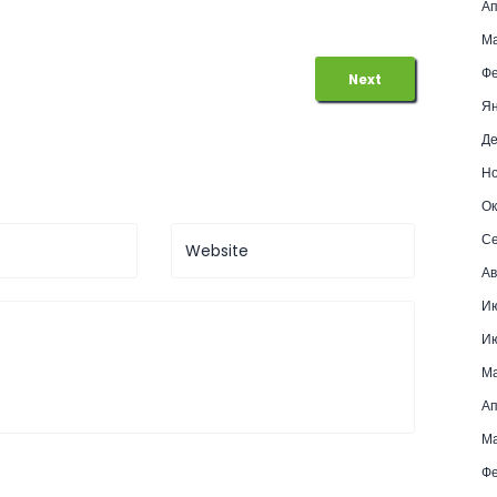
Ап
Ма
Фе
Next
Ян
Де
Но
Ок
Се
Ав
И
И
М
Ап
Ма
Фе