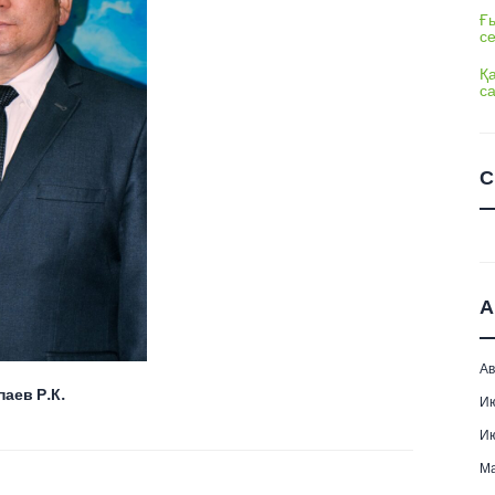
Ғы
с
Қ
с
С
А
Ав
аев Р.К.
И
И
М