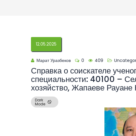
12.05.2025
Марат Уразбеков
0
409
Uncategor
Справка о соискателе учено
специальности: 40100 – Сел
хозяйство, Жапаеве Рауане
Dark
Mode