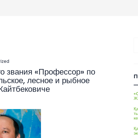
На
ized
го звания «Профессор» по
П
ьское, лесное и рыбное
 Кайтбековиче
«
Ж
Қ
т
ке
Қ
э