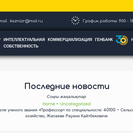
ail : kazniizr@mail.ru
График работы: 9.00 - 18
Р
ИНТЕЛЛЕКТУАЛЬНАЯ
КОММЕРЦИАЛИЗАЦИЯ
ГЕНБАНК
СОБСТВЕННОСТЬ
Последние новости
Соңғы жаңалықтар
Home
Uncategorized
еле ученого звания «Профессор» по специальности: 40100 – Сельс
хозяйство, Жапаеве Рауане Кайтбековиче