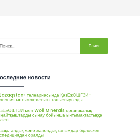
йти:
оследние новости
Qazaqstan» телеарнасында ҚазЕжӨШҒЗИ–
апония ынтымақтастығы таныстырылды
азЕжӨШҒЗИ мен Woll Minerals органикалық
ыңайтқыштарды сынау бойынша ынтымақтастыққа
лісті
азақстандық және жапондық ғалымдар бірлескен
кспедициядан оралды