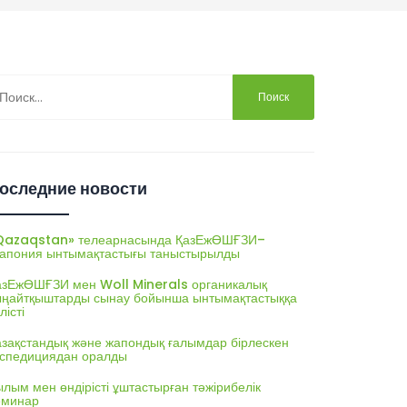
йти:
оследние новости
Qazaqstan» телеарнасында ҚазЕжӨШҒЗИ–
апония ынтымақтастығы таныстырылды
азЕжӨШҒЗИ мен Woll Minerals органикалық
ыңайтқыштарды сынау бойынша ынтымақтастыққа
лісті
азақстандық және жапондық ғалымдар бірлескен
кспедициядан оралды
лым мен өндірісті ұштастырған тәжірибелік
еминар