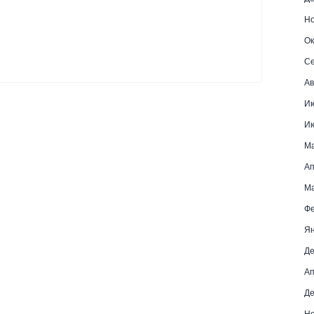
Но
Ок
Се
Ав
И
И
М
Ап
Ма
Фе
Ян
Де
Ап
Де
Но