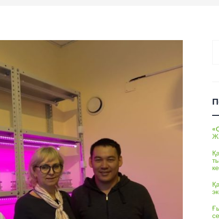
На
П
«
Ж
Қ
т
ке
Қ
э
Ғы
с