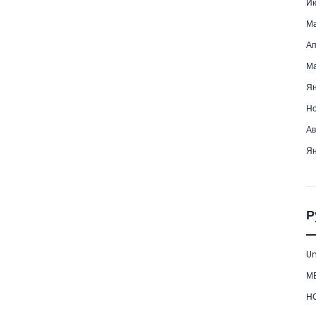
Ию
Ма
Ап
Ма
Ян
Но
Ав
Ян
Р
Un
М
Н