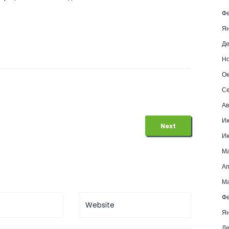
Фе
Ян
Де
Но
Ок
Се
Ав
И
Next
И
М
Ап
Ма
Фе
Ян
Де