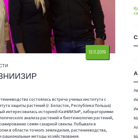
Қ
с
С
13.11.2019
СТИ
А
АЗНИИЗИР
Ав
стениеводства состоялась встреча ученых института с
И
тута защиты растений (г. Беласток, Республика Польша)
И
ый интересовалась историей КазНИИЗиР, лабораториями
логического анализа растений и биотехнологии растений,
М
дражированию семян сахарной свеклы. Побывала в
Ап
огии в области точного земледелия, растениеводства,
 рациональные методы хозяйствования.
Ма