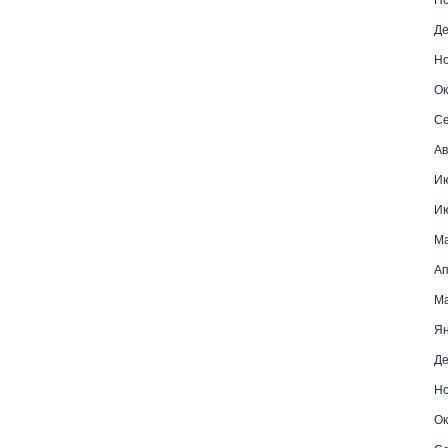
Де
Но
Ок
Се
Ав
Ию
Ию
Ма
Ап
Ма
Ян
Де
Но
Ок