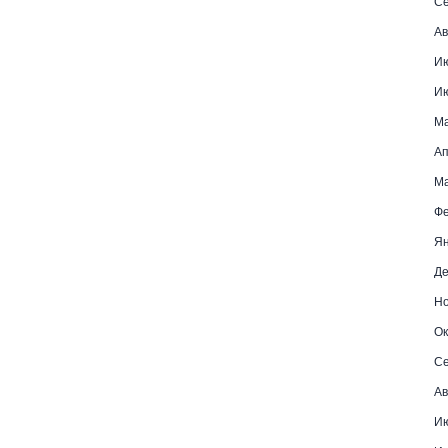
Се
Ав
И
И
М
Ап
Ма
Фе
Ян
Де
Но
Ок
Се
Ав
Ию