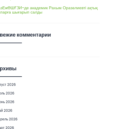
азЕжӨШҒЗИ-де академик Рахым Оразәлиевті ақтық
апарға шығарып салды
вежие комментарии
рхивы
густ 2026
юль 2026
юнь 2026
ай 2026
рель 2026
рт 2026