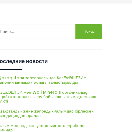
йти:
оследние новости
Qazaqstan» телеарнасында ҚазЕжӨШҒЗИ–
апония ынтымақтастығы таныстырылды
азЕжӨШҒЗИ мен Woll Minerals органикалық
ыңайтқыштарды сынау бойынша ынтымақтастыққа
лісті
азақстандық және жапондық ғалымдар бірлескен
кспедициядан оралды
лым мен өндірісті ұштастырған тәжірибелік
еминар