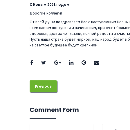
С Новым 2021 годом!
Дорогие коллеги!
От всей души поздравляем Вас с наступающим Новым 
всем вашим поступкам и начинаниям, принесет больши
здоровья, долгих лет жизни, полной радости и счасть
Пусть наша страна будет мирной, наш народ будет в
на светлое будущее будут крепкими!
Previous
Comment Form