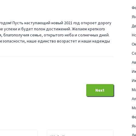
Фе
Ян
годом! Пусть наступающий новый 2021 год откроет дорогу
Де
е успехи и будет полон достижений. Желаем крепкого
я, благополучия семье, открытого неба и солнечных дней.
Но
 безопасности, наше единство возрастет и наши надежды
Ок
Се
Ав
И
И
М
Next
Ап
Ма
Фе
Ян
Де