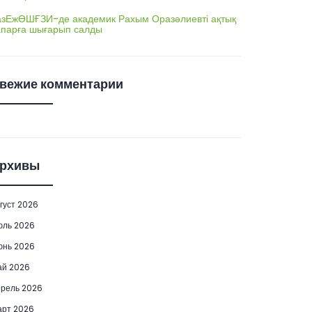
азЕжӨШҒЗИ-де академик Рахым Оразәлиевті ақтық
апарға шығарып салды
вежие комментарии
рхивы
густ 2026
юль 2026
юнь 2026
ай 2026
рель 2026
рт 2026