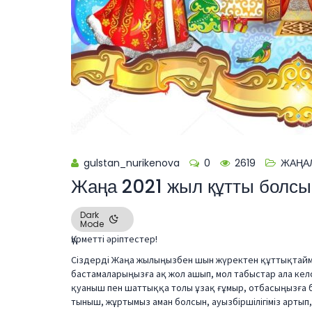
gulstan_nurikenova
0
2619
ЖАҢА
Жаңа 2021 жыл құтты болсы
Dark
Mode
Құрметті әріптестер!
Сіздерді Жаңа жылыңызбен шын жүректен құттықтаймыз
бастамаларыңызға ақ жол ашып, мол табыстар ала келс
қуаныш пен шаттыққа толы ұзақ ғұмыр, отбасыңызға ба
тыныш, жұртымыз аман болсын, ауызбіршілігіміз артып