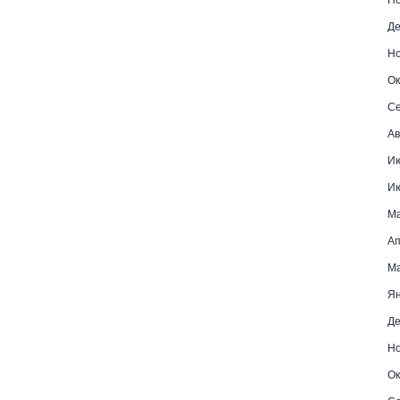
Де
Но
Ок
Се
Ав
Ию
Ию
Ма
Ап
Ма
Ян
Де
Но
Ок