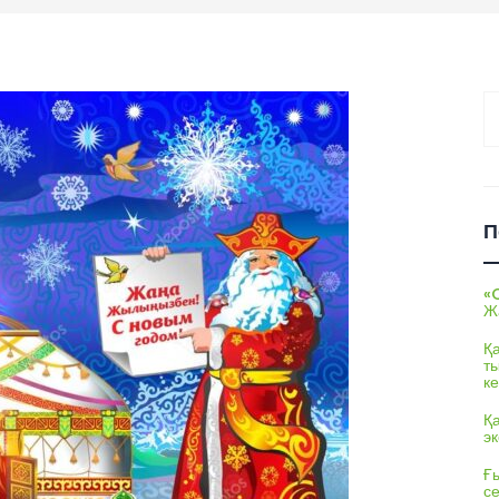
На
П
«
Ж
Қ
т
ке
Қ
э
Ғы
с