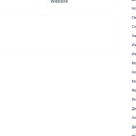
Но
Ок
Се
Ав
И
И
М
Ап
Ма
Фе
Ян
Де
Ап
Де
Но