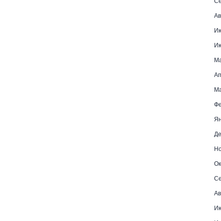
Се
Ав
И
И
М
Ап
Ма
Фе
Ян
Де
Но
Ок
Се
Ав
Ию