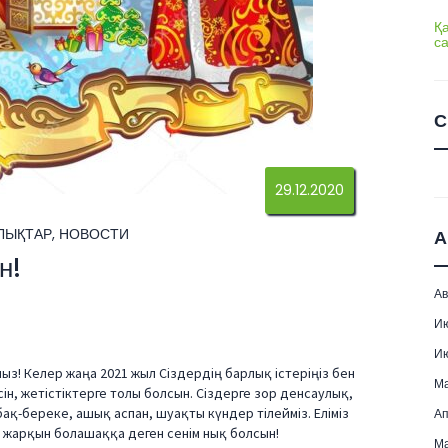
Қ
с
С
29.12.2020
ЛЫҚТАР
,
НОВОСТИ
А
н!
Ав
И
И
! Келер жаңа 2021 жыл Сіздердің барлық істеріңіз бен
М
ін, жетістіктерге толы болсын. Сіздерге зор денсаулық,
қ-береке, ашық аспан, шуақты күндер тілейміз. Еліміз
Ап
, жарқын болашаққа деген сенім нық болсын!
Ма