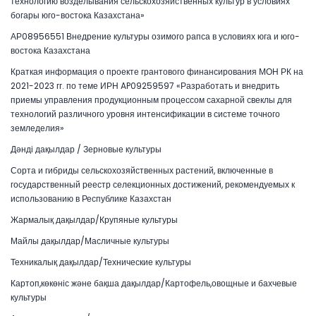
технологию возделывания сельскохозяйственных культур в условиях
богары юго-востока Казахстана»
АР08956551 Внедрение культуры озимого рапса в условиях юга и юго-
востока Казахстана
Краткая информация о проекте грантового финансирования МОН РК на
2021-2023 гг. по теме ИРН AP09259597 «Разработать и внедрить
приемы управления продукционным процессом сахарной свеклы для
технологий различного уровня интенсификации в системе точного
земледелия»
Дәнді дақылдар / Зерновые культуры
Сорта и гибриды сельскохозяйственных растений, включенные в
государственный реестр селекционных достижений, рекомендуемых к
использованию в Республике Казахстан
Жармалық дақылдар/Крупяные культуры
Майлы дақылдар/Масличные культуры
Техникалық дақылдар/Технические культуры
Картоп,көкөніс және бақша дақылдар/Картофель,овощные и бахчевые
культуры