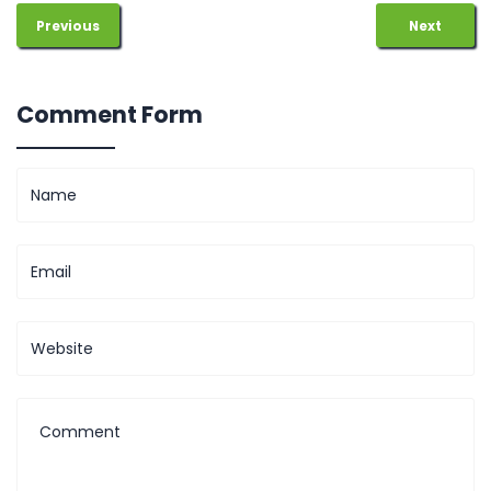
Previous
Next
Comment Form