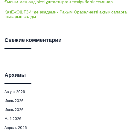
Ғылым мен өндірісті ұштастырған тәжірибелік семинар
ҚазЕжӨШҒЗИ-де академик Рахым Оразәлиевті ақтық сапарға
шығарып салды
Свежие комментарии
Архивы
Август 2026
Июль 2026
Июнь 2026
Май 2026
Апрель 2026