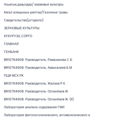
Азықтық дақылдар/ кормовые культуры
Көгал алаңының шөптер/Газонные травы
Свидетельства(устарело)
ЗЕРНОВЫЕ КУЛЬТУРЫ
КУКУРУЗА, СОРГО
ГЛАВНАЯ
ГЕНБАНК
BR10764908. Руководитель: Рамазанова С.Б.
BR10764908. Руководитель: Амангалиев Б.М.
ПЦФ МСХ РК
BR10764908. Руководитель: Жапаев Р.К.
BR10764908. Руководитель: Оспанбаев Ж.
BR10764908. Руководитель: Оспанбаев Ж. (II)
Лаборатория анализа содержания ГМИ
Лаборатория фитопатологического, энтомологического и