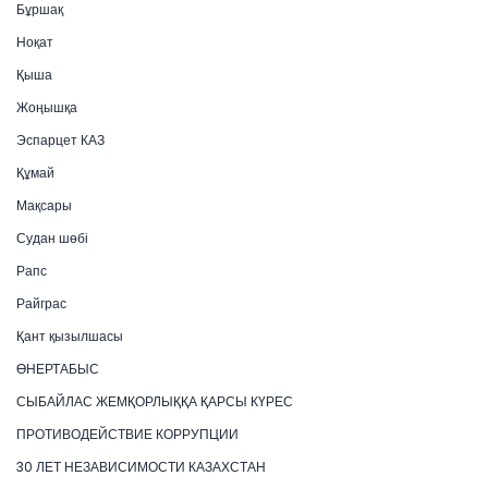
Бұршақ
Ноқат
Қыша
Жоңышқа
Эспарцет КАЗ
Құмай
Мақсары
Судан шөбі
Рапс
Райграс
Қант қызылшасы
ӨНЕРТАБЫС
СЫБАЙЛАС ЖЕМҚОРЛЫҚҚА ҚАРСЫ КҮРЕС
ПРОТИВОДЕЙСТВИЕ КОРРУПЦИИ
30 ЛЕТ НЕЗАВИСИМОСТИ КАЗАХСТАН