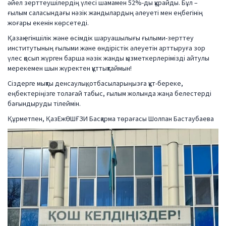
әйел зерттеушілердің үлесі шамамен 52%-ды құрайды. Бұл –
ғылым саласындағы нәзік жандылардың әлеуеті мен еңбегінің
жоғары екенін көрсетеді.
Қазақ егіншілік және өсімдік шаруашылығы ғылыми-зерттеу
институтының ғылыми және өндірістік әлеуетін арттыруға зор
үлес қосып жүрген барша нәзік жанды қызметкерлерімізді айтулы
мерекемен шын жүректен құттықтаймын!
Сіздерге мықты денсаулық, отбасыларыңызға құт-береке,
еңбектеріңізге толағай табыс, ғылым жолында жаңа белестерді
бағындыруды тілеймін.
Құрметпен, ҚазЕжӨШҒЗИ Басқарма төрағасы Шолпан Бастаубаева