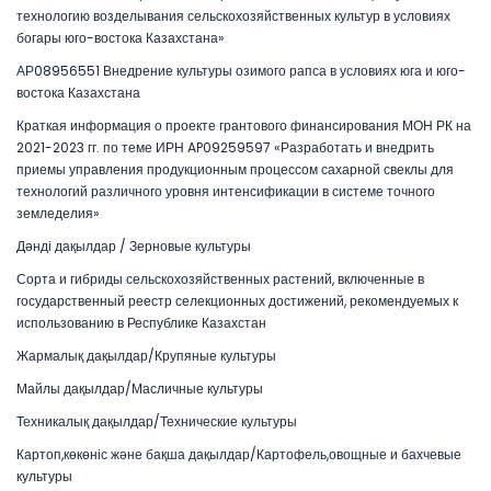
технологию возделывания сельскохозяйственных культур в условиях
богары юго-востока Казахстана»
АР08956551 Внедрение культуры озимого рапса в условиях юга и юго-
востока Казахстана
Краткая информация о проекте грантового финансирования МОН РК на
2021-2023 гг. по теме ИРН AP09259597 «Разработать и внедрить
приемы управления продукционным процессом сахарной свеклы для
технологий различного уровня интенсификации в системе точного
земледелия»
Дәнді дақылдар / Зерновые культуры
Сорта и гибриды сельскохозяйственных растений, включенные в
государственный реестр селекционных достижений, рекомендуемых к
использованию в Республике Казахстан
Жармалық дақылдар/Крупяные культуры
Майлы дақылдар/Масличные культуры
Техникалық дақылдар/Технические культуры
Картоп,көкөніс және бақша дақылдар/Картофель,овощные и бахчевые
культуры