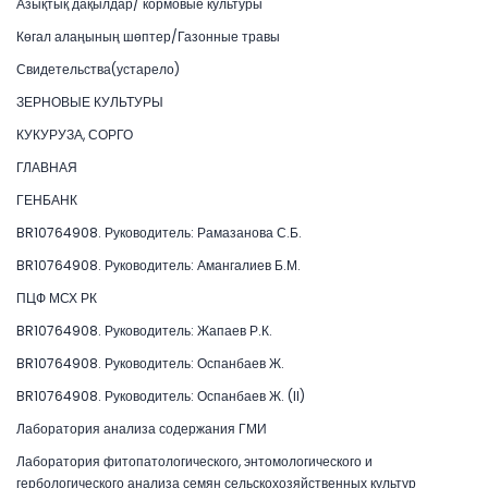
Азықтық дақылдар/ кормовые культуры
Көгал алаңының шөптер/Газонные травы
Свидетельства(устарело)
ЗЕРНОВЫЕ КУЛЬТУРЫ
КУКУРУЗА, СОРГО
ГЛАВНАЯ
ГЕНБАНК
BR10764908. Руководитель: Рамазанова С.Б.
BR10764908. Руководитель: Амангалиев Б.М.
ПЦФ МСХ РК
BR10764908. Руководитель: Жапаев Р.К.
BR10764908. Руководитель: Оспанбаев Ж.
BR10764908. Руководитель: Оспанбаев Ж. (II)
Лаборатория анализа содержания ГМИ
Лаборатория фитопатологического, энтомологического и
гербологического анализа семян сельскохозяйственных культур