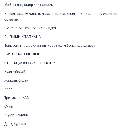
Майлы дақылдар зертханасы
Білімді тарату және ғылыми әзірлемелерді өндіріске енгізу жөніндегі
орталық
САТУҒА АРНАЛҒАН ТҰҚЫМДАР
ҒЫЛЫМИ КІТАПХАНА
Топырақтың агрохимиялық зерттелуі бойынша қызмет
ЗИЯТКЕРЛІК МЕНШІК
СЕЛЕКЦИЯЛЫҚ ЖЕТІСТІКТЕР
Күздік бидай
Жаздық бидай
Арпа
Тритикале КАЗ
Сұлы
Жүгері буданы
Дәндібұршақ