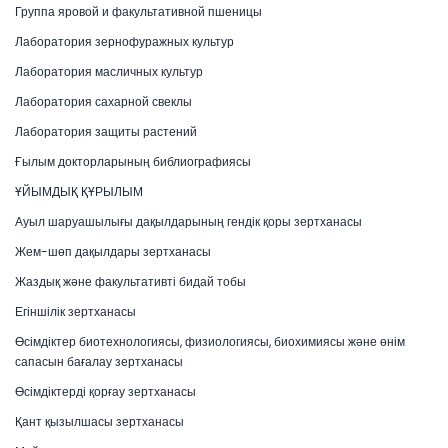
Группа яровой и факультативной пшеницы
Лаборатория зернофуражных культур
Лаборатория масличных культур
Лаборатория сахарной свеклы
Лаборатория защиты растений
Ғылым докторларының библиографиясы
ҰЙЫМДЫҚ ҚҰРЫЛЫМ
Ауыл шаруашылығы дақылдарының гендік қоры зертханасы
Жем-шөп дақылдары зертханасы
Жаздық және факультативті бидай тобы
Егіншілік зертханасы
Өсімдіктер биотехнологиясы, физиологиясы, биохимиясы және өнім
сапасын бағалау зертханасы
Өсімдіктерді қорғау зертханасы
Қант қызылшасы зертханасы