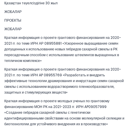
Қазақстан тәуелсіздігіне 30 жыл
ЖОБАЛАР
ПРОЕКТЫ
ЖОБАЛАР
Краткая информация о проекте грантового финансирования на 2020-
2021 гг. по теме ИРН АР 08955881 «Ускоренное выращивание семян
допущенных к использованию новых гибридов сахарной свеклы в РК
пересадочным способом с использование штеклингов выращенных в
тепличном комплексе»
Краткая информация о проекте грантового финансирования на 2020-
2021 гг. по теме ИРН AP 08955769 «Разработать и внедрить
эффективные технологии дражирования и инкрустации семян сахарной
свеклы с использованием водорастворимого пленкообразователя,
защитных и стимулирующих веществ»
Краткая информация о проекте молодых ученых по грантовому
финансированию МОН РК на 2021-2023 гг. ИРН AP09057999
«Создание гибридов сахарной свеклы с генетически
идентифицированными свойствами на основе молекулярной селекции и
биотехнологии для устойчивого внедрения их в производство»