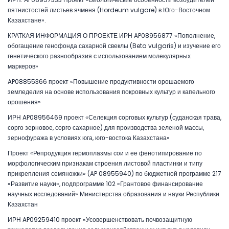
пятнистостей листьев ячменя (Hordeum vulgare) в Юго-Восточном
Казахстане».
КРАТКАЯ ИНФОРМАЦИЯ О ПРОЕКТЕ ИРН AP08956877 «Пополнение,
обогащение генофонда сахарной свеклы (Beta vulgaris) и изучение его
генетического разнообразия с использованием молекулярных
маркеров»
AP08855366 проект «Повышение продуктивности орошаемого
земледелия на основе использования покровных культур и капельного
орошения»
ИРН AP08956469 проект «Селекция сорговых культур (суданская трава,
сорго зерновое, сорго сахарное) для производства зеленой массы,
зернофуража в условиях юга, юго-востока Казахстана»
Проект «Репродукция гермоплазмы сои и ее фенотипирование по
морфологическим признакам строения листовой пластинки и типу
прикрепления семяножки» (AP 08955940) по бюджетной программе 217
«Развитие науки», подпрограмме 102 «Грантовое финансирование
научных исследований» Министерства образования и науки Республики
Казахстан
ИРН AP09259410 проект «Усовершенствовать почвозащитную