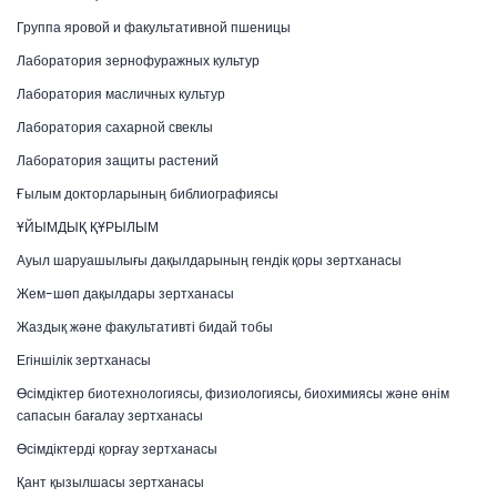
Группа яровой и факультативной пшеницы
Лаборатория зернофуражных культур
Лаборатория масличных культур
Лаборатория сахарной свеклы
Лаборатория защиты растений
Ғылым докторларының библиографиясы
ҰЙЫМДЫҚ ҚҰРЫЛЫМ
Ауыл шаруашылығы дақылдарының гендік қоры зертханасы
Жем-шөп дақылдары зертханасы
Жаздық және факультативті бидай тобы
Егіншілік зертханасы
Өсімдіктер биотехнологиясы, физиологиясы, биохимиясы және өнім
сапасын бағалау зертханасы
Өсімдіктерді қорғау зертханасы
Қант қызылшасы зертханасы