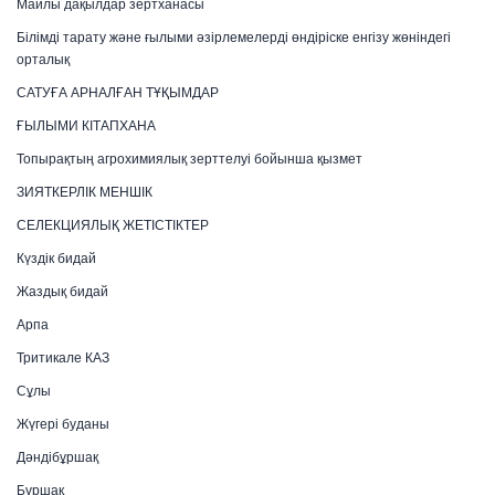
Майлы дақылдар зертханасы
Білімді тарату және ғылыми әзірлемелерді өндіріске енгізу жөніндегі
орталық
САТУҒА АРНАЛҒАН ТҰҚЫМДАР
ҒЫЛЫМИ КІТАПХАНА
Топырақтың агрохимиялық зерттелуі бойынша қызмет
ЗИЯТКЕРЛІК МЕНШІК
СЕЛЕКЦИЯЛЫҚ ЖЕТІСТІКТЕР
Күздік бидай
Жаздық бидай
Арпа
Тритикале КАЗ
Сұлы
Жүгері буданы
Дәндібұршақ
Бұршақ