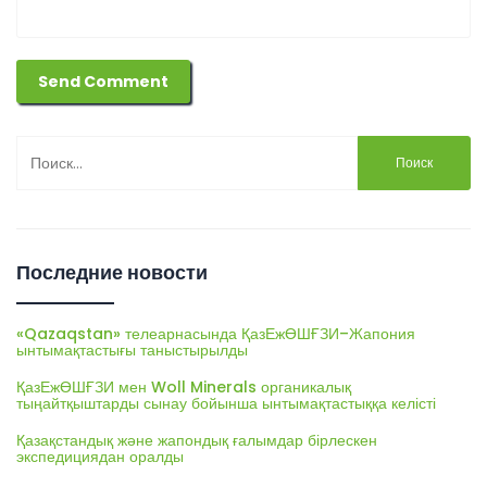
Найти:
Последние новости
«Qazaqstan» телеарнасында ҚазЕжӨШҒЗИ–Жапония
ынтымақтастығы таныстырылды
ҚазЕжӨШҒЗИ мен Woll Minerals органикалық
тыңайтқыштарды сынау бойынша ынтымақтастыққа келісті
Қазақстандық және жапондық ғалымдар бірлескен
экспедициядан оралды