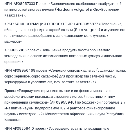
ИРН: AP08957333 Проект «Биологические особенности возбудителей
пятнистостей листьев ячменя (Hordeum vulgare) в Юго-Восточном
Казахстане».
КРАТКАЯ ИНФОРМАЦИЯ О ПРОЕКТЕ ИРН AP08956877 «Пополнение,
обогащение генофонда сахарной свеклы (Beta vulgaris) и изучение его
генетического разнообразия с использованием молекулярных
маркеров»
AP08855366 проект «Повышение продуктивности орошаемого
земледелия на основе использования покровных культур и капельного
орошения»
ИРН AP08956469 проект «Селекция сорговых культур (суданская трава,
сорго зерновое, сорго сахарное) для производства зеленой массы,
зернофуража в условиях юга, юго-востока Казахстана»
Проект «Репродукция гермоплазмы сои и ее фенотипирование по
морфологическим признакам строения листовой пластинки и типу
прикрепления семяножки» (AP 08955940) по бюджетной программе 217
«Развитие науки», подпрограмме 102 «Грантовое финансирование
научных исследований» Министерства образования и науки Республики
Казахстан
ИРН AP09259410 проект «Усовершенствовать почвозащитную