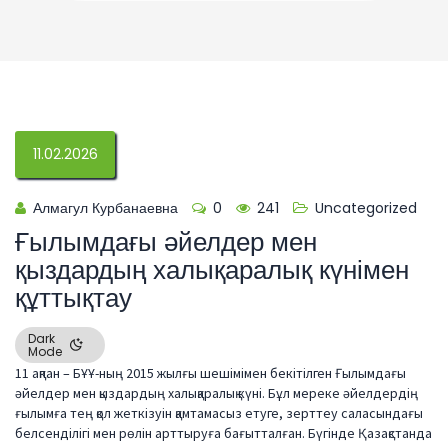
11.02.2026
Алмагул Курбанаевна
0
241
Uncategorized
Ғылымдағы әйелдер мен
қыздардың халықаралық күнімен
құттықтау
Dark
Mode
11 ақпан – БҰҰ-ның 2015 жылғы шешімімен бекітілген Ғылымдағы
әйелдер мен қыздардың халықаралық күні. Бұл мереке әйелдердің
ғылымға тең қол жеткізуін қамтамасыз етуге, зерттеу саласындағы
белсенділігі мен рөлін арттыруға бағытталған. Бүгінде Қазақстанда