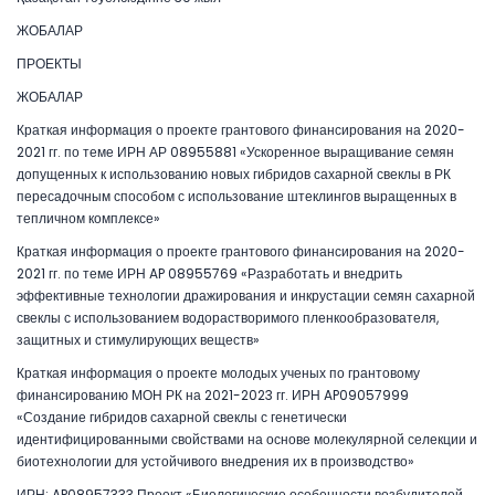
ЖОБАЛАР
ПРОЕКТЫ
ЖОБАЛАР
Краткая информация о проекте грантового финансирования на 2020-
2021 гг. по теме ИРН АР 08955881 «Ускоренное выращивание семян
допущенных к использованию новых гибридов сахарной свеклы в РК
пересадочным способом с использование штеклингов выращенных в
тепличном комплексе»
Краткая информация о проекте грантового финансирования на 2020-
2021 гг. по теме ИРН AP 08955769 «Разработать и внедрить
эффективные технологии дражирования и инкрустации семян сахарной
свеклы с использованием водорастворимого пленкообразователя,
защитных и стимулирующих веществ»
Краткая информация о проекте молодых ученых по грантовому
финансированию МОН РК на 2021-2023 гг. ИРН AP09057999
«Создание гибридов сахарной свеклы с генетически
идентифицированными свойствами на основе молекулярной селекции и
биотехнологии для устойчивого внедрения их в производство»
ИРН: AP08957333 Проект «Биологические особенности возбудителей