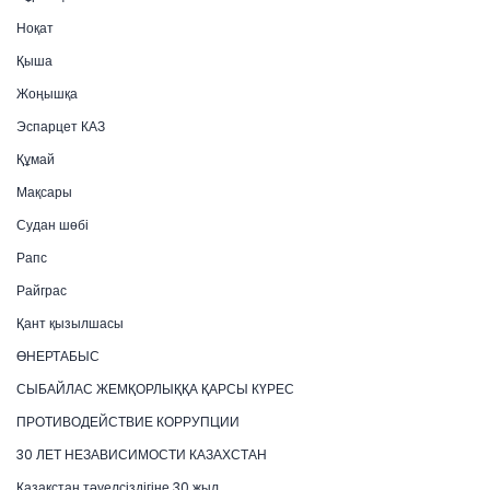
Ноқат
Қыша
Жоңышқа
Эспарцет КАЗ
Құмай
Мақсары
Судан шөбі
Рапс
Райграс
Қант қызылшасы
ӨНЕРТАБЫС
СЫБАЙЛАС ЖЕМҚОРЛЫҚҚА ҚАРСЫ КҮРЕС
ПРОТИВОДЕЙСТВИЕ КОРРУПЦИИ
30 ЛЕТ НЕЗАВИСИМОСТИ КАЗАХСТАН
Қазақстан тәуелсіздігіне 30 жыл