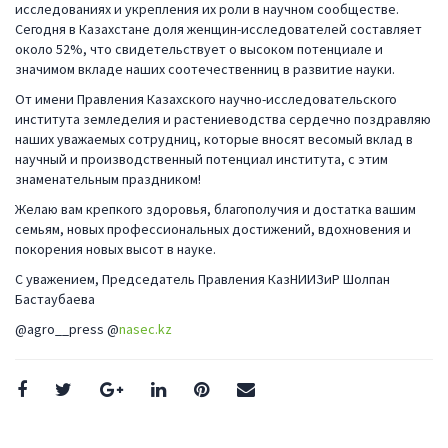
исследованиях и укрепления их роли в научном сообществе.
Сегодня в Казахстане доля женщин-исследователей составляет
около 52%, что свидетельствует о высоком потенциале и
значимом вкладе наших соотечественниц в развитие науки.
От имени Правления Казахского научно-исследовательского
института земледелия и растениеводства сердечно поздравляю
наших уважаемых сотрудниц, которые вносят весомый вклад в
научный и производственный потенциал института, с этим
знаменательным праздником!
Желаю вам крепкого здоровья, благополучия и достатка вашим
семьям, новых профессиональных достижений, вдохновения и
покорения новых высот в науке.
С уважением, Председатель Правления КазНИИЗиР Шолпан
Бастаубаева
@agro__press @
nasec.kz