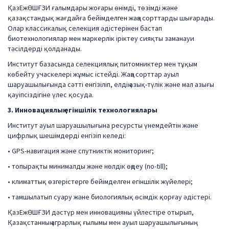
ҚазЕжӨШҒЗИ ғалымдары жоғары өнімді, төзімді және
қазақстандық жағдайға бейімделген жаңа сорттарды шығарады.
Олар классикалық селекция әдістерінен бастап
биотехнологиялар мен маркерлік іріктеу сияқты заманауи
тәсілдерді қолданады.
Институт базасында селекциялық питомниктер мен тұқым
көбейту учаскелері жұмыс істейді. Жаңа сорттар ауыл
шаруашылығында сәтті енгізіліп, елдің азық-түлік және мал азығы
қауіпсіздігіне үлес қосуда.
3. Инновациялық егіншілік технологиялары
Институт ауыл шаруашылығына ресурсты үнемдейтін және
цифрлық шешімдерді енгізіп келеді:
• GPS-навигация және спутниктік мониторинг;
• топырақты минималды және нөлдік өңдеу (no-till);
• климаттық өзгерістерге бейімделген егіншілік жүйелері;
• тамшылатып суару және биологиялық өсімдік қорғау әдістері.
ҚазЕжӨШҒЗИ дәстүр мен инновацияны үйлестіре отырып,
Қазақстанның аграрлық ғылымы мен ауыл шаруашылығының