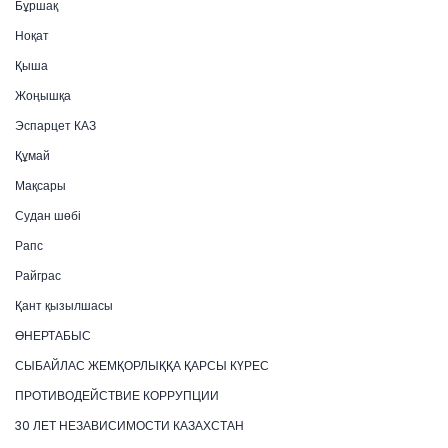
Бұршақ
Ноқат
Қыша
Жоңышқа
Эспарцет КАЗ
Құмай
Мақсары
Судан шөбі
Рапс
Райграс
Қант қызылшасы
ӨНЕРТАБЫС
СЫБАЙЛАС ЖЕМҚОРЛЫҚҚА ҚАРСЫ КҮРЕС
ПРОТИВОДЕЙСТВИЕ КОРРУПЦИИ
30 ЛЕТ НЕЗАВИСИМОСТИ КАЗАХСТАН