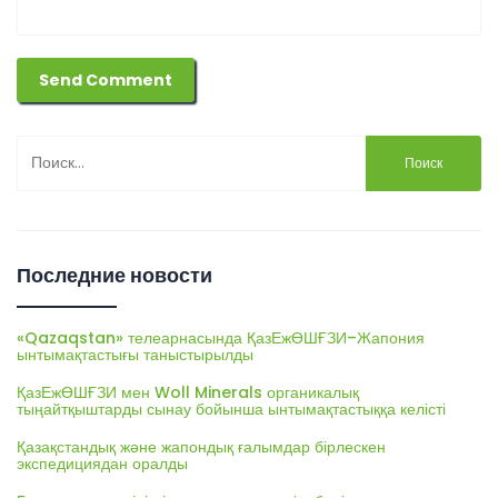
Найти:
Последние новости
«Qazaqstan» телеарнасында ҚазЕжӨШҒЗИ–Жапония
ынтымақтастығы таныстырылды
ҚазЕжӨШҒЗИ мен Woll Minerals органикалық
тыңайтқыштарды сынау бойынша ынтымақтастыққа келісті
Қазақстандық және жапондық ғалымдар бірлескен
экспедициядан оралды