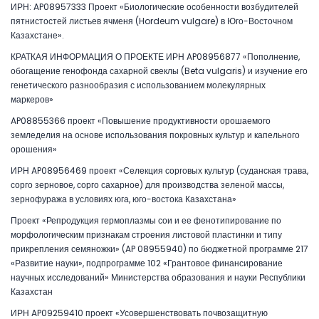
ИРН: AP08957333 Проект «Биологические особенности возбудителей
пятнистостей листьев ячменя (Hordeum vulgare) в Юго-Восточном
Казахстане».
КРАТКАЯ ИНФОРМАЦИЯ О ПРОЕКТЕ ИРН AP08956877 «Пополнение,
обогащение генофонда сахарной свеклы (Beta vulgaris) и изучение его
генетического разнообразия с использованием молекулярных
маркеров»
AP08855366 проект «Повышение продуктивности орошаемого
земледелия на основе использования покровных культур и капельного
орошения»
ИРН AP08956469 проект «Селекция сорговых культур (суданская трава,
сорго зерновое, сорго сахарное) для производства зеленой массы,
зернофуража в условиях юга, юго-востока Казахстана»
Проект «Репродукция гермоплазмы сои и ее фенотипирование по
морфологическим признакам строения листовой пластинки и типу
прикрепления семяножки» (AP 08955940) по бюджетной программе 217
«Развитие науки», подпрограмме 102 «Грантовое финансирование
научных исследований» Министерства образования и науки Республики
Казахстан
ИРН AP09259410 проект «Усовершенствовать почвозащитную