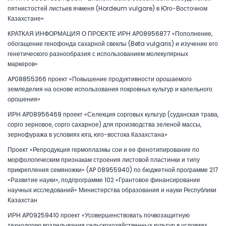
пятнистостей листьев ячменя (Hordeum vulgare) в Юго-Восточном
Казахстане».
КРАТКАЯ ИНФОРМАЦИЯ О ПРОЕКТЕ ИРН AP08956877 «Пополнение,
обогащение генофонда сахарной свеклы (Beta vulgaris) и изучение его
генетического разнообразия с использованием молекулярных
маркеров»
AP08855366 проект «Повышение продуктивности орошаемого
земледелия на основе использования покровных культур и капельного
орошения»
ИРН AP08956469 проект «Селекция сорговых культур (суданская трава,
сорго зерновое, сорго сахарное) для производства зеленой массы,
зернофуража в условиях юга, юго-востока Казахстана»
Проект «Репродукция гермоплазмы сои и ее фенотипирование по
морфологическим признакам строения листовой пластинки и типу
прикрепления семяножки» (AP 08955940) по бюджетной программе 217
«Развитие науки», подпрограмме 102 «Грантовое финансирование
научных исследований» Министерства образования и науки Республики
Казахстан
ИРН AP09259410 проект «Усовершенствовать почвозащитную
технологию возделывания сельскохозяйственных культур в условиях