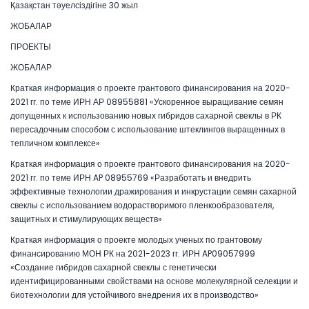
Қазақстан тәуелсіздігіне 30 жыл
ЖОБАЛАР
ПРОЕКТЫ
ЖОБАЛАР
Краткая информация о проекте грантового финансирования на 2020-
2021 гг. по теме ИРН АР 08955881 «Ускоренное выращивание семян
допущенных к использованию новых гибридов сахарной свеклы в РК
пересадочным способом с использование штеклингов выращенных в
тепличном комплексе»
Краткая информация о проекте грантового финансирования на 2020-
2021 гг. по теме ИРН AP 08955769 «Разработать и внедрить
эффективные технологии дражирования и инкрустации семян сахарной
свеклы с использованием водорастворимого пленкообразователя,
защитных и стимулирующих веществ»
Краткая информация о проекте молодых ученых по грантовому
финансированию МОН РК на 2021-2023 гг. ИРН AP09057999
«Создание гибридов сахарной свеклы с генетически
идентифицированными свойствами на основе молекулярной селекции и
биотехнологии для устойчивого внедрения их в производство»