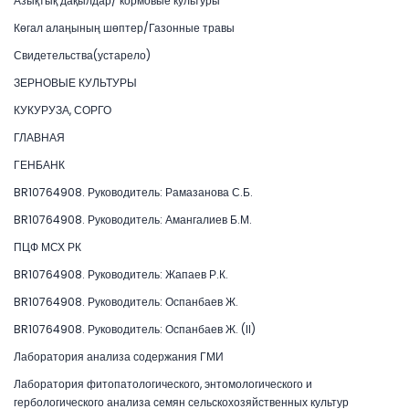
Азықтық дақылдар/ кормовые культуры
Көгал алаңының шөптер/Газонные травы
Свидетельства(устарело)
ЗЕРНОВЫЕ КУЛЬТУРЫ
КУКУРУЗА, СОРГО
ГЛАВНАЯ
ГЕНБАНК
BR10764908. Руководитель: Рамазанова С.Б.
BR10764908. Руководитель: Амангалиев Б.М.
ПЦФ МСХ РК
BR10764908. Руководитель: Жапаев Р.К.
BR10764908. Руководитель: Оспанбаев Ж.
BR10764908. Руководитель: Оспанбаев Ж. (II)
Лаборатория анализа содержания ГМИ
Лаборатория фитопатологического, энтомологического и
гербологического анализа семян сельскохозяйственных культур