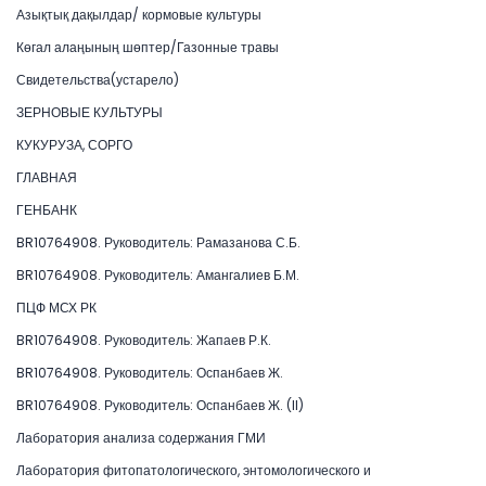
Азықтық дақылдар/ кормовые культуры
Көгал алаңының шөптер/Газонные травы
Свидетельства(устарело)
ЗЕРНОВЫЕ КУЛЬТУРЫ
КУКУРУЗА, СОРГО
ГЛАВНАЯ
ГЕНБАНК
BR10764908. Руководитель: Рамазанова С.Б.
BR10764908. Руководитель: Амангалиев Б.М.
ПЦФ МСХ РК
BR10764908. Руководитель: Жапаев Р.К.
BR10764908. Руководитель: Оспанбаев Ж.
BR10764908. Руководитель: Оспанбаев Ж. (II)
Лаборатория анализа содержания ГМИ
Лаборатория фитопатологического, энтомологического и