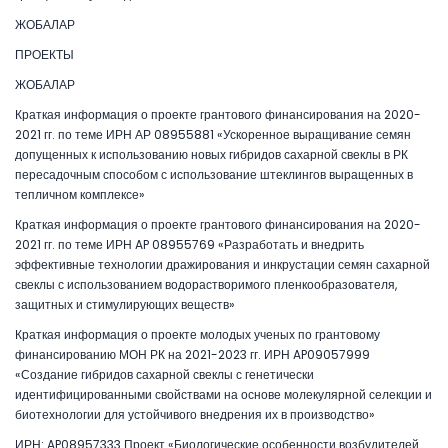
ЖОБАЛАР
ПРОЕКТЫ
ЖОБАЛАР
Краткая информация о проекте грантового финансирования на 2020-
2021 гг. по теме ИРН АР 08955881 «Ускоренное выращивание семян
допущенных к использованию новых гибридов сахарной свеклы в РК
пересадочным способом с использование штеклингов выращенных в
тепличном комплексе»
Краткая информация о проекте грантового финансирования на 2020-
2021 гг. по теме ИРН AP 08955769 «Разработать и внедрить
эффективные технологии дражирования и инкрустации семян сахарной
свеклы с использованием водорастворимого пленкообразователя,
защитных и стимулирующих веществ»
Краткая информация о проекте молодых ученых по грантовому
финансированию МОН РК на 2021-2023 гг. ИРН AP09057999
«Создание гибридов сахарной свеклы с генетически
идентифицированными свойствами на основе молекулярной селекции и
биотехнологии для устойчивого внедрения их в производство»
ИРН: AP08957333 Проект «Биологические особенности возбудителей