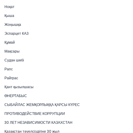
Ноқат
Қыша
Жоңышқа
Эспарцет КАЗ
Құмай
Мақсары
Судан шөбі
Рапс
Райграс
Қант қызылшасы
ӨНЕРТАБЫС
СЫБАЙЛАС ЖЕМҚОРЛЫҚҚА ҚАРСЫ КҮРЕС
ПРОТИВОДЕЙСТВИЕ КОРРУПЦИИ
30 ЛЕТ НЕЗАВИСИМОСТИ КАЗАХСТАН
Қазақстан тәуелсіздігіне 30 жыл