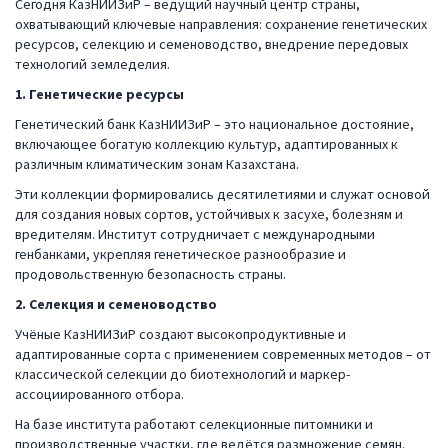
Сегодня КазНИИЗиР – ведущий научный центр страны,
охватывающий ключевые направления: сохранение генетических
ресурсов, селекцию и семеноводство, внедрение передовых
технологий земледелия.
1. Генетические ресурсы
Генетический банк КазНИИЗиР – это национальное достояние,
включающее богатую коллекцию культур, адаптированных к
различным климатическим зонам Казахстана.
Эти коллекции формировались десятилетиями и служат основой
для создания новых сортов, устойчивых к засухе, болезням и
вредителям. Институт сотрудничает с международными
генбанками, укрепляя генетическое разнообразие и
продовольственную безопасность страны.
2. Селекция и семеноводство
Учёные КазНИИЗиР создают высокопродуктивные и
адаптированные сорта с применением современных методов – от
классической селекции до биотехнологий и маркер-
ассоциированного отбора.
На базе института работают селекционные питомники и
производственные участки, где ведётся размножение семян.