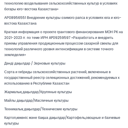
технологию возделывания сельскохозяйственных культур в условиях
богары юго-востока Казахстана»
АР08956551 Внедрение культуры озимого рапса в условиях юга и юго-
востока Казахстана
Краткая информация о проекте грантового финансирования МОН РК на
2021-2023 гг. по теме ИРН AP09259597 «Разработать и внедрить
приемы управления продукционным процессом сахарной свеклы для
технологий различного уровня интенсификации в системе точного
земледелия»
Дәнді дақылдар / Зерновые культуры
Сорта и гибриды сельскохозяйственных растений, включенные в
государственный реестр селекционных достижений, рекомендуемых к
использованию в Республике Казахстан
Жармалық дақылдар/Крупяные культуры
Майлы дақылдар/Масличные культуры
Техникалық дақылдар/Технические культуры
Картоп,көкөніс және бақша дақылдар/Картофель,овощные и бахчевые
культуры