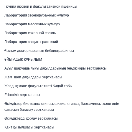
Группа яровой и факультативной пшеницы
Лаборатория зернофуражных культур
Лаборатория масличных культур
Лаборатория сахарной свеклы
Лаборатория защиты растений
Ғылым докторларының библиографиясы
ҰЙЫМДЫҚ ҚҰРЫЛЫМ
Ауыл шаруашылығы дақылдарының гендік қоры зертханасы
Жем-шөп дақылдары зертханасы
Жаздық және факультативті бидай тобы
Егіншілік зертханасы
Өсімдіктер биотехнологиясы, физиологиясы, биохимиясы және өнім
сапасын бағалау зертханасы
Өсімдіктерді қорғау зертханасы
Қант қызылшасы зертханасы