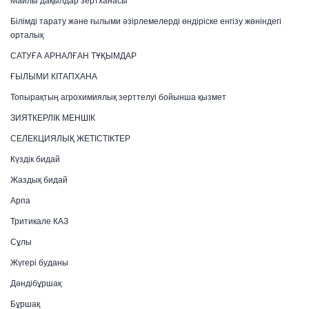
Майлы дақылдар зертханасы
Білімді тарату және ғылыми әзірлемелерді өндіріске енгізу жөніндегі
орталық
САТУҒА АРНАЛҒАН ТҰҚЫМДАР
ҒЫЛЫМИ КІТАПХАНА
Топырақтың агрохимиялық зерттелуі бойынша қызмет
ЗИЯТКЕРЛІК МЕНШІК
СЕЛЕКЦИЯЛЫҚ ЖЕТІСТІКТЕР
Күздік бидай
Жаздық бидай
Арпа
Тритикале КАЗ
Сұлы
Жүгері буданы
Дәндібұршақ
Бұршақ