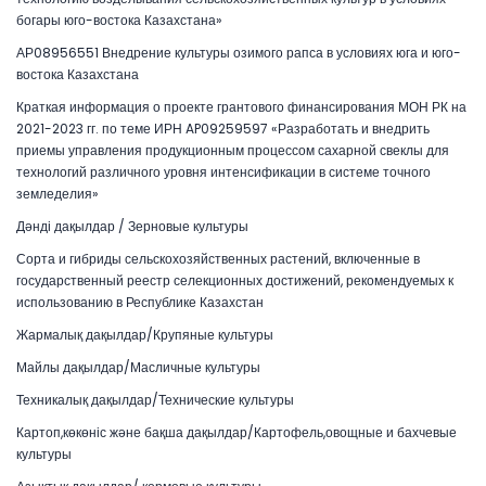
богары юго-востока Казахстана»
АР08956551 Внедрение культуры озимого рапса в условиях юга и юго-
востока Казахстана
Краткая информация о проекте грантового финансирования МОН РК на
2021-2023 гг. по теме ИРН AP09259597 «Разработать и внедрить
приемы управления продукционным процессом сахарной свеклы для
технологий различного уровня интенсификации в системе точного
земледелия»
Дәнді дақылдар / Зерновые культуры
Сорта и гибриды сельскохозяйственных растений, включенные в
государственный реестр селекционных достижений, рекомендуемых к
использованию в Республике Казахстан
Жармалық дақылдар/Крупяные культуры
Майлы дақылдар/Масличные культуры
Техникалық дақылдар/Технические культуры
Картоп,көкөніс және бақша дақылдар/Картофель,овощные и бахчевые
культуры