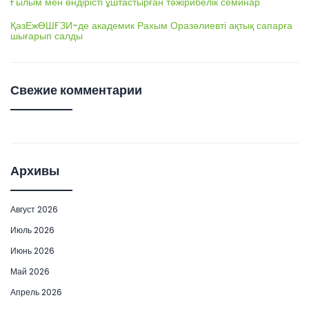
Ғылым мен өндірісті ұштастырған тәжірибелік семинар
ҚазЕжӨШҒЗИ-де академик Рахым Оразәлиевті ақтық сапарға
шығарып салды
Свежие комментарии
Архивы
Август 2026
Июль 2026
Июнь 2026
Май 2026
Апрель 2026