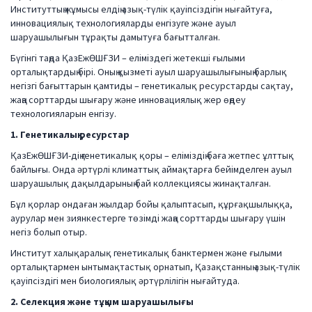
Институттың жұмысы елдің азық-түлік қауіпсіздігін нығайтуға,
инновациялық технологияларды енгізуге және ауыл
шаруашылығын тұрақты дамытуға бағытталған.
Бүгінгі таңда ҚазЕжӨШҒЗИ – еліміздегі жетекші ғылыми
орталықтардың бірі. Оның қызметі ауыл шаруашылығының барлық
негізгі бағыттарын қамтиды – генетикалық ресурстарды сақтау,
жаңа сорттарды шығару және инновациялық жер өңдеу
технологияларын енгізу.
1. Генетикалық ресурстар
ҚазЕжӨШҒЗИ-дің генетикалық қоры – еліміздің баға жетпес ұлттық
байлығы. Онда әртүрлі климаттық аймақтарға бейімделген ауыл
шаруашылық дақылдарының бай коллекциясы жинақталған.
Бұл қорлар ондаған жылдар бойы қалыптасып, құрғақшылыққа,
аурулар мен зиянкестерге төзімді жаңа сорттарды шығару үшін
негіз болып отыр.
Институт халықаралық генетикалық банктермен және ғылыми
орталықтармен ынтымақтастық орнатып, Қазақстанның азық-түлік
қауіпсіздігі мен биологиялық әртүрлілігін нығайтуда.
2. Селекция және тұқым шаруашылығы