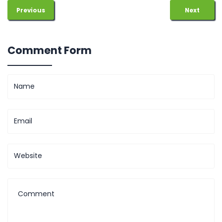
Previous
Next
Comment Form