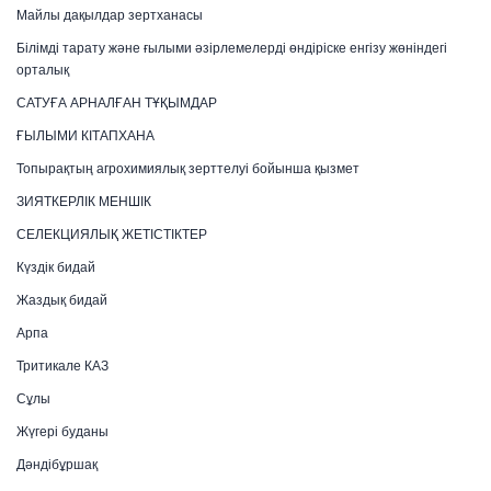
Майлы дақылдар зертханасы
Білімді тарату және ғылыми әзірлемелерді өндіріске енгізу жөніндегі
орталық
САТУҒА АРНАЛҒАН ТҰҚЫМДАР
ҒЫЛЫМИ КІТАПХАНА
Топырақтың агрохимиялық зерттелуі бойынша қызмет
ЗИЯТКЕРЛІК МЕНШІК
СЕЛЕКЦИЯЛЫҚ ЖЕТІСТІКТЕР
Күздік бидай
Жаздық бидай
Арпа
Тритикале КАЗ
Сұлы
Жүгері буданы
Дәндібұршақ