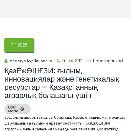
11.11.2025
Алмагул Курбанаевна
0
392
Uncategorized
ҚазЕжӨШҒЗИ: ғылым,
инновациялар және генетикалық
ресурстар – Қазақстанның
аграрлық болашағы үшін
Dark
Mode
2025 жылдың қорытындысы бойынша, Қазақ егіншілік және өсімдік
шаруашылығы ғылыми-зерттеу институты (ҚазЕжӨШҒЗИ)
аграрлық ғылым саласында маңызды жетістіктерге қол жеткізді.