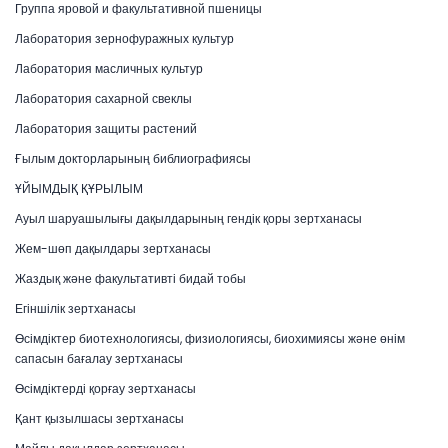
Группа яровой и факультативной пшеницы
Лаборатория зернофуражных культур
Лаборатория масличных культур
Лаборатория сахарной свеклы
Лаборатория защиты растений
Ғылым докторларының библиографиясы
ҰЙЫМДЫҚ ҚҰРЫЛЫМ
Ауыл шаруашылығы дақылдарының гендік қоры зертханасы
Жем-шөп дақылдары зертханасы
Жаздық және факультативті бидай тобы
Егіншілік зертханасы
Өсімдіктер биотехнологиясы, физиологиясы, биохимиясы және өнім
сапасын бағалау зертханасы
Өсімдіктерді қорғау зертханасы
Қант қызылшасы зертханасы