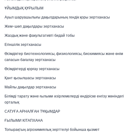
ҰЙЫМДЫҚ ҚҰРЫЛЫМ
Ауыл шаруашылығы дақылдарының гендік қоры зертханасы
Жем-шөп дақылдары зертханасы
Жаздық және факультативті бидай тобы
Егіншілік зертханасы
Өсімдіктер биотехнологиясы, физиологиясы, биохимиясы және өнім
сапасын бағалау зертханасы
Өсімдіктерді қорғау зертханасы
Қант қызылшасы зертханасы
Майлы дақылдар зертханасы
Білімді тарату және ғылыми әзірлемелерді өндіріске енгізу жөніндегі
орталық
САТУҒА АРНАЛҒАН ТҰҚЫМДАР
ҒЫЛЫМИ КІТАПХАНА
Топырақтың агрохимиялық зерттелуі бойынша қызмет