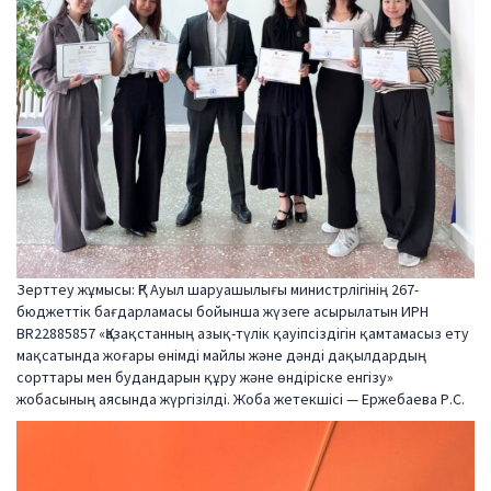
Зерттеу жұмысы: ҚР Ауыл шаруашылығы министрлігінің 267-
бюджеттік бағдарламасы бойынша жүзеге асырылатын ИРН
BR22885857 «Қазақстанның азық-түлік қауіпсіздігін қамтамасыз ету
мақсатында жоғары өнімді майлы және дәнді дақылдардың
сорттары мен будандарын құру және өндіріске енгізу»
жобасының аясында жүргізілді. Жоба жетекшісі — Ержебаева Р.С.