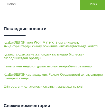
Найти:
Последние новости
ҚазЕжӨШҒЗИ мен Woll Minerals органикалық
тыңайтқыштарды сынау бойынша ынтымақтастыққа келісті
Қазақстандық және жапондық ғалымдар бірлескен
экспедициядан оралды
Ғылым мен өндірісті ұштастырған тәжірибелік семинар
ҚазЕжӨШҒЗИ-де академик Рахым Оразәлиевті ақтық сапарға
шығарып салды
Егін орағы – ел экономикасының маңызды кезеңі.
Свежие комментарии