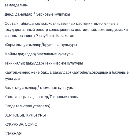
земледелия»
Дәнді дақылдар / Зерновые культуры
Сорта и гибриды сельскохозяйственных растений, включенные в
государственный реестр селекционных достижений, рекомендуемых к
использованию в Республике Казахстан
Жармалық дақылдар/Крупяные культуры
Майлы дақылдар/Масличные культуры
Техникалық дақылдар/Технические культуры
Картоп,көкөніс және бақша дақылдар/Картофель,овощные и бахчевые
культуры
Азықтық дақылдар/ кормовые культуры
Көгал алаңының шөптер/Газонные травы
Свидетельства(устарело)
ЗЕРНОВЫЕ КУЛЬТУРЫ
КУКУРУЗА, СОРГО
ГЛАВНАЯ