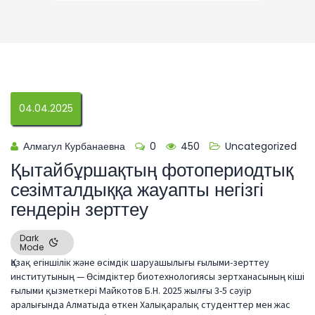
04.04.2025
Алмагул Курбанаевна
0
450
Uncategorized
Қытайбұршақтың фотопериодтық
сезімталдыққа жауапты негізгі
гендерін зерттеу
Dark
Mode
Қазақ егіншілік және өсімдік шаруашылығы ғылыми-зерттеу
институтының — Өсімдіктер биотехнологиясы зертханасының кіші
ғылыми қызметкері Майкотов Б.Н. 2025 жылғы 3-5 сәуір
аралығында Алматыда өткен Халықаралық студенттер мен жас