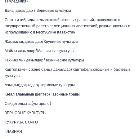
земледелия»
Дәнді дақылдар / Зерновые культуры
Сорта и гибриды сельскохозяйственных растений, включенные в
государственный реестр селекционных достижений, рекомендуемых к
использованию в Республике Казахстан
Жармалық дақылдар/Крупяные культуры
Майлы дақылдар/Масличные культуры
Техникалық дақылдар/Технические культуры
Картоп,көкөніс және бақша дақылдар/Картофель,овощные и бахчевые
культуры
Азықтық дақылдар/ кормовые культуры
Көгал алаңының шөптер/Газонные травы
Свидетельства(устарело)
ЗЕРНОВЫЕ КУЛЬТУРЫ
КУКУРУЗА, СОРГО
ГЛАВНАЯ