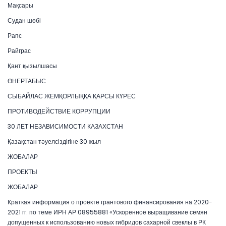
Мақсары
Судан шөбі
Рапс
Райграс
Қант қызылшасы
ӨНЕРТАБЫС
СЫБАЙЛАС ЖЕМҚОРЛЫҚҚА ҚАРСЫ КҮРЕС
ПРОТИВОДЕЙСТВИЕ КОРРУПЦИИ
30 ЛЕТ НЕЗАВИСИМОСТИ КАЗАХСТАН
Қазақстан тәуелсіздігіне 30 жыл
ЖОБАЛАР
ПРОЕКТЫ
ЖОБАЛАР
Краткая информация о проекте грантового финансирования на 2020-
2021 гг. по теме ИРН АР 08955881 «Ускоренное выращивание семян
допущенных к использованию новых гибридов сахарной свеклы в РК