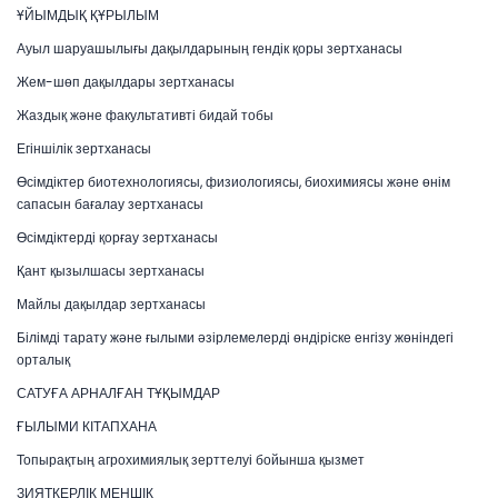
ҰЙЫМДЫҚ ҚҰРЫЛЫМ
Ауыл шаруашылығы дақылдарының гендік қоры зертханасы
Жем-шөп дақылдары зертханасы
Жаздық және факультативті бидай тобы
Егіншілік зертханасы
Өсімдіктер биотехнологиясы, физиологиясы, биохимиясы және өнім
сапасын бағалау зертханасы
Өсімдіктерді қорғау зертханасы
Қант қызылшасы зертханасы
Майлы дақылдар зертханасы
Білімді тарату және ғылыми әзірлемелерді өндіріске енгізу жөніндегі
орталық
САТУҒА АРНАЛҒАН ТҰҚЫМДАР
ҒЫЛЫМИ КІТАПХАНА
Топырақтың агрохимиялық зерттелуі бойынша қызмет
ЗИЯТКЕРЛІК МЕНШІК