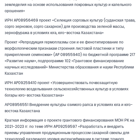
земледелия на основе использования покровных культур и капельного
орошения»
ИРН AP08956469 проект «Селекция сорговых культур (суданская трава,
сорго зерновое, сорго сахарное) для производства зеленой массы,
зернофуража в условиях юга, юго-востока Казахстана»
Проект «Репродукция гермоплазмы сои и ее фенотипирование по
морфологическим признакам строения листовой пластинки и типу
прикрепления семяножки» (AP 08955940) по бюджетной программе 217
«Развитие науки», подпрограмме 102 «Грантовое финансирование
научных исследований» Министерства образования и науки Республики
Казахстан
ИРН AP09259410 проект «Усовершенствовать почвозащитную
технологию возделывания сельскохозяйственных культур в условиях
богары юго-востока Казахстана»
АР08956551 Внедрение культуры озимого рапса в условиях юга и юго-
востока Казахстана
Краткая информация о проекте грантового финансирования МОН РК на
2021-2023 гг. по теме ИРН AP09259597 «Разработать и внедрить
приемы управления продукционным процессом сахарной свеклы для
технологий различного уровня интенсификации в системе точного