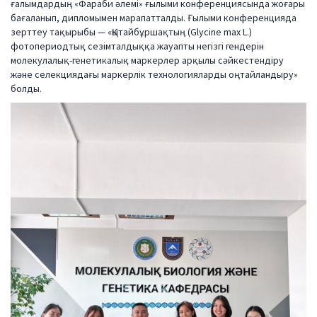
ғалымдардың «Фараби әлемі» ғылыми конференциясында жоғары
бағаланып, дипломымен марапатталды. Ғылыми конференцияда
зерттеу тақырыбы — «Қытайбұршақтың (Glycine max L.)
фотопериодтық сезімталдыққа жауапты негізгі гендерін
молекулалық-генетикалық маркерлер арқылы сәйкестендіру
және селекциядағы маркерлік технологияларды оңтайландыру»
болды.