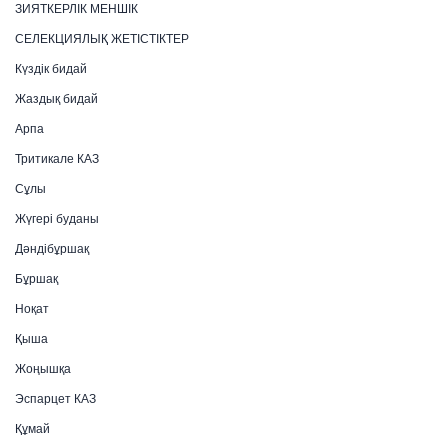
ЗИЯТКЕРЛІК МЕНШІК
СЕЛЕКЦИЯЛЫҚ ЖЕТІСТІКТЕР
Күздік бидай
Жаздық бидай
Арпа
Тритикале КАЗ
Сұлы
Жүгері буданы
Дәндібұршақ
Бұршақ
Ноқат
Қыша
Жоңышқа
Эспарцет КАЗ
Құмай