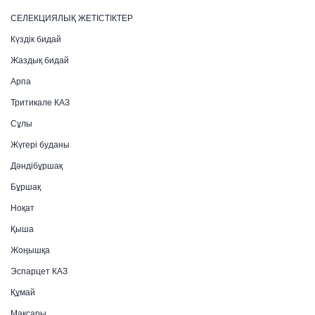
СЕЛЕКЦИЯЛЫҚ ЖЕТІСТІКТЕР
Күздік бидай
Жаздық бидай
Арпа
Тритикале КАЗ
Сұлы
Жүгері буданы
Дәндібұршақ
Бұршақ
Ноқат
Қыша
Жоңышқа
Эспарцет КАЗ
Құмай
Мақсары