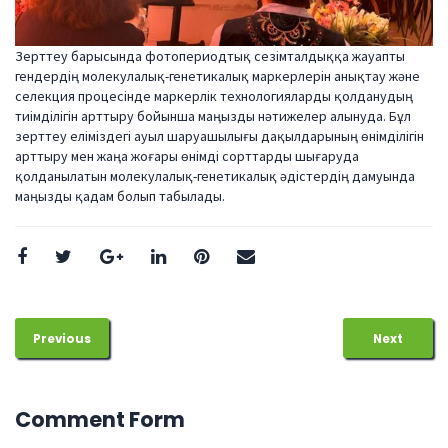
Зерттеу барысында фотопериодтық сезімталдыққа жауапты
гендердің молекулалық-генетикалық маркерлерін анықтау және
селекция процесінде маркерлік технологияларды қолданудың
тиімділігін арттыру бойынша маңызды нәтижелер алынуда. Бұл
зерттеу еліміздегі ауыл шаруашылығы дақылдарының өнімділігін
арттыру мен жаңа жоғары өнімді сорттарды шығаруда
қолданылатын молекулалық-генетикалық әдістердің дамуында
маңызды қадам болып табылады.
Previous
Next
Comment Form