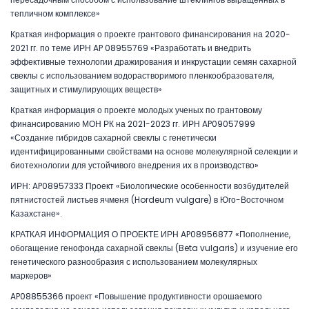
тепличном комплексе»
Краткая информация о проекте грантового финансирования на 2020-
2021 гг. по теме ИРН AP 08955769 «Разработать и внедрить
эффективные технологии дражирования и инкрустации семян сахарной
свеклы с использованием водорастворимого пленкообразователя,
защитных и стимулирующих веществ»
Краткая информация о проекте молодых ученых по грантовому
финансированию МОН РК на 2021-2023 гг. ИРН AP09057999
«Создание гибридов сахарной свеклы с генетически
идентифицированными свойствами на основе молекулярной селекции и
биотехнологии для устойчивого внедрения их в производство»
ИРН: AP08957333 Проект «Биологические особенности возбудителей
пятнистостей листьев ячменя (Hordeum vulgare) в Юго-Восточном
Казахстане».
КРАТКАЯ ИНФОРМАЦИЯ О ПРОЕКТЕ ИРН AP08956877 «Пополнение,
обогащение генофонда сахарной свеклы (Beta vulgaris) и изучение его
генетического разнообразия с использованием молекулярных
маркеров»
AP08855366 проект «Повышение продуктивности орошаемого