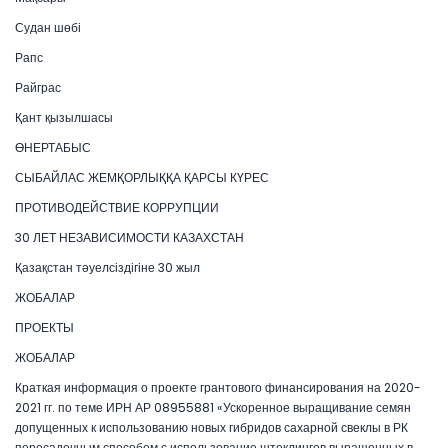
Судан шөбі
Рапс
Райграс
Қант қызылшасы
ӨНЕРТАБЫС
СЫБАЙЛАС ЖЕМҚОРЛЫҚҚА ҚАРСЫ КҮРЕС
ПРОТИВОДЕЙСТВИЕ КОРРУПЦИИ
30 ЛЕТ НЕЗАВИСИМОСТИ КАЗАХСТАН
Қазақстан тәуелсіздігіне 30 жыл
ЖОБАЛАР
ПРОЕКТЫ
ЖОБАЛАР
Краткая информация о проекте грантового финансирования на 2020-
2021 гг. по теме ИРН АР 08955881 «Ускоренное выращивание семян
допущенных к использованию новых гибридов сахарной свеклы в РК
пересадочным способом с использование штеклингов выращенных в