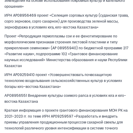
земледелия на основе использования покровных культур и капельного
орошения»
ИРН AP08956469 проект «Селекция сорговых культур (суданская трава,
сорго зерновое, сорго сахарное) для производства зеленой массы,
зернофуража в условиях юга, юго-востока Казахстана»
Проект «Репродукция гермоплазмы сои и ее фенотипирование по
морфологическим признакам строения листовой пластинки и типу
прикрепления семяножки» (AP 08955940) по бюджетной программе 217
«Развитие науки», подпрограмме 102 «Грантовое финансирование
научных исследований» Министерства образования и науки Республики
Казахстан
ИРН AP09259410 проект «Усовершенствовать почвозащитную
технологию возделывания сельскохозяйственных культур в условиях
богары юго-востока Казахстана»
АР08956551 Внедрение культуры озимого рапса в условиях юга и юго-
востока Казахстана
Краткая информация о проекте грантового финансирования МОН РК на
2021-2023 гг. по теме ИРН AP09259597 «Разработать и внедрить
приемы управления продукционным процессом сахарной свеклы для
технологий различного уровня интенсификации в системе точного