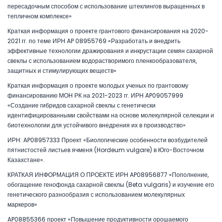
пересадочным способом с использование штеклингов выращенных в
тепличном комплексе»
Краткая информация о проекте грантового финансирования на 2020-
2021 гг. по теме ИРН AP 08955769 «Разработать и внедрить
эффективные технологии дражирования и инкрустации семян сахарной
свеклы с использованием водорастворимого пленкообразователя,
защитных и стимулирующих веществ»
Краткая информация о проекте молодых ученых по грантовому
финансированию МОН РК на 2021-2023 гг. ИРН AP09057999
«Создание гибридов сахарной свеклы с генетически
идентифицированными свойствами на основе молекулярной селекции и
биотехнологии для устойчивого внедрения их в производство»
ИРН: AP08957333 Проект «Биологические особенности возбудителей
пятнистостей листьев ячменя (Hordeum vulgare) в Юго-Восточном
Казахстане».
КРАТКАЯ ИНФОРМАЦИЯ О ПРОЕКТЕ ИРН AP08956877 «Пополнение,
обогащение генофонда сахарной свеклы (Beta vulgaris) и изучение его
генетического разнообразия с использованием молекулярных
маркеров»
AP08855366 проект «Повышение продуктивности орошаемого