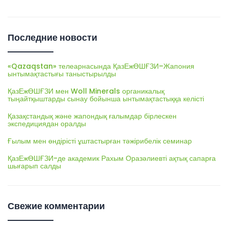
Последние новости
«Qazaqstan» телеарнасында ҚазЕжӨШҒЗИ–Жапония
ынтымақтастығы таныстырылды
ҚазЕжӨШҒЗИ мен Woll Minerals органикалық
тыңайтқыштарды сынау бойынша ынтымақтастыққа келісті
Қазақстандық және жапондық ғалымдар бірлескен
экспедициядан оралды
Ғылым мен өндірісті ұштастырған тәжірибелік семинар
ҚазЕжӨШҒЗИ-де академик Рахым Оразәлиевті ақтық сапарға
шығарып салды
Свежие комментарии