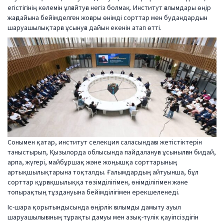
егістігінің көлемін ұлғайтуға негіз болмақ. Институт ғалымдары өңір
жағдайына бейімделген жоғары өнімді сорттар мен будандардын
шаруашылықтарға ұсынуға дайын екенін атап өтті.
Сонымен қатар, институт селекция саласындағы жетістіктерін
таныстырып, Қызылорда облысында пайдалануға ұсынылған бидай,
арпа, жүгері, майбұршақ және жоңышқа сорттарының
артықшылықтарына тоқталды. Ғалымдардың айтуынша, бұл
сорттар құрғақшылыққа төзімділігімен, өнімділігімен және
топырақтың тұздануына бейімділігімен ерекшеленеді.
Іс-шара қорытындысында өңірлік ғылымды дамыту ауыл
шаруашылығының тұрақты дамуы мен азық-түлік қауіпсіздігін