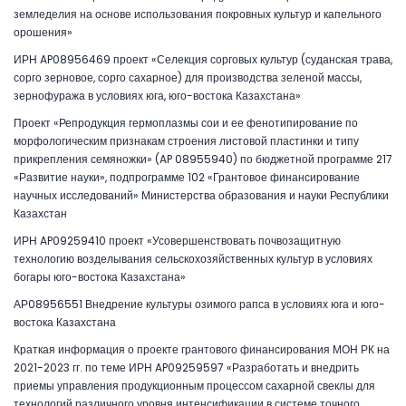
земледелия на основе использования покровных культур и капельного
орошения»
ИРН AP08956469 проект «Селекция сорговых культур (суданская трава,
сорго зерновое, сорго сахарное) для производства зеленой массы,
зернофуража в условиях юга, юго-востока Казахстана»
Проект «Репродукция гермоплазмы сои и ее фенотипирование по
морфологическим признакам строения листовой пластинки и типу
прикрепления семяножки» (AP 08955940) по бюджетной программе 217
«Развитие науки», подпрограмме 102 «Грантовое финансирование
научных исследований» Министерства образования и науки Республики
Казахстан
ИРН AP09259410 проект «Усовершенствовать почвозащитную
технологию возделывания сельскохозяйственных культур в условиях
богары юго-востока Казахстана»
АР08956551 Внедрение культуры озимого рапса в условиях юга и юго-
востока Казахстана
Краткая информация о проекте грантового финансирования МОН РК на
2021-2023 гг. по теме ИРН AP09259597 «Разработать и внедрить
приемы управления продукционным процессом сахарной свеклы для
технологий различного уровня интенсификации в системе точного