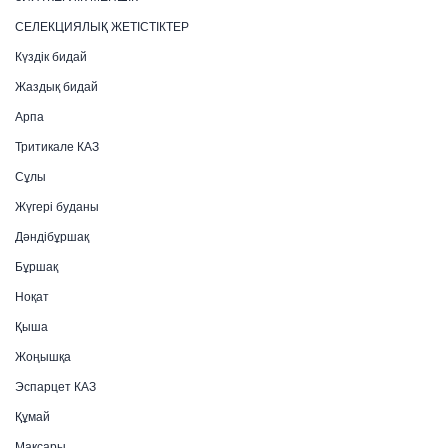
СЕЛЕКЦИЯЛЫҚ ЖЕТІСТІКТЕР
Күздік бидай
Жаздық бидай
Арпа
Тритикале КАЗ
Сұлы
Жүгері буданы
Дәндібұршақ
Бұршақ
Ноқат
Қыша
Жоңышқа
Эспарцет КАЗ
Құмай
Мақсары