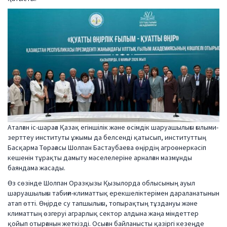
Аталған іс-шараға Қазақ егіншілік және өсімдік шаруашылығы ғылыми-
зерттеу институты ұжымы да белсенді қатысып, институттың
Басқарма Төрағасы Шолпан Бастаубаева өңірдің агроөнеркәсіп
кешенін тұрақты дамыту мәселелеріне арналған мазмұнды
баяндама жасады.
Өз сөзінде Шолпан Оразқызы Қызылорда облысының ауыл
шаруашылығы табиғи-климаттық ерекшеліктерімен дараланатынын
атап өтті. Өңірде су тапшылығы, топырақтың тұздануы және
климаттың өзгеруі аграрлық сектор алдына жаңа міндеттер
қойып отырғанын жеткізді. Осыған байланысты қазіргі кезеңде