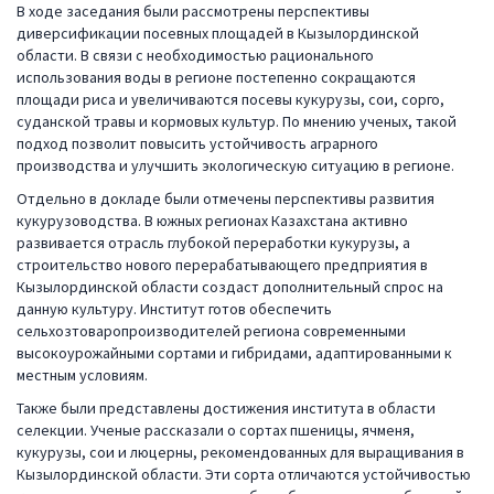
В ходе заседания были рассмотрены перспективы
диверсификации посевных площадей в Кызылординской
области. В связи с необходимостью рационального
использования воды в регионе постепенно сокращаются
площади риса и увеличиваются посевы кукурузы, сои, сорго,
суданской травы и кормовых культур. По мнению ученых, такой
подход позволит повысить устойчивость аграрного
производства и улучшить экологическую ситуацию в регионе.
Отдельно в докладе были отмечены перспективы развития
кукурузоводства. В южных регионах Казахстана активно
развивается отрасль глубокой переработки кукурузы, а
строительство нового перерабатывающего предприятия в
Кызылординской области создаст дополнительный спрос на
данную культуру. Институт готов обеспечить
сельхозтоваропроизводителей региона современными
высокоурожайными сортами и гибридами, адаптированными к
местным условиям.
Также были представлены достижения института в области
селекции. Ученые рассказали о сортах пшеницы, ячменя,
кукурузы, сои и люцерны, рекомендованных для выращивания в
Кызылординской области. Эти сорта отличаются устойчивостью