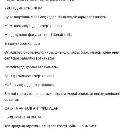
ҰЙЫМДЫҚ ҚҰРЫЛЫМ
Ауыл шаруашылығы дақылдарының гендік қоры зертханасы
Жем-шөп дақылдары зертханасы
Жаздық және факультативті бидай тобы
Егіншілік зертханасы
Өсімдіктер биотехнологиясы, физиологиясы, биохимиясы және өнім
сапасын бағалау зертханасы
Өсімдіктерді қорғау зертханасы
Қант қызылшасы зертханасы
Майлы дақылдар зертханасы
Білімді тарату және ғылыми әзірлемелерді өндіріске енгізу жөніндегі
орталық
САТУҒА АРНАЛҒАН ТҰҚЫМДАР
ҒЫЛЫМИ КІТАПХАНА
Топырақтың агрохимиялық зерттелуі бойынша қызмет