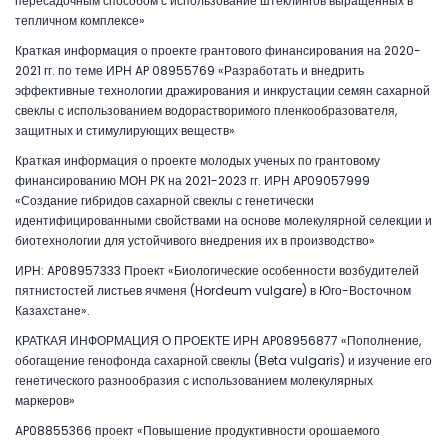
пересадочным способом с использование штеклингов выращенных в
тепличном комплексе»
Краткая информация о проекте грантового финансирования на 2020-
2021 гг. по теме ИРН AP 08955769 «Разработать и внедрить
эффективные технологии дражирования и инкрустации семян сахарной
свеклы с использованием водорастворимого пленкообразователя,
защитных и стимулирующих веществ»
Краткая информация о проекте молодых ученых по грантовому
финансированию МОН РК на 2021-2023 гг. ИРН AP09057999
«Создание гибридов сахарной свеклы с генетически
идентифицированными свойствами на основе молекулярной селекции и
биотехнологии для устойчивого внедрения их в производство»
ИРН: AP08957333 Проект «Биологические особенности возбудителей
пятнистостей листьев ячменя (Hordeum vulgare) в Юго-Восточном
Казахстане».
КРАТКАЯ ИНФОРМАЦИЯ О ПРОЕКТЕ ИРН AP08956877 «Пополнение,
обогащение генофонда сахарной свеклы (Beta vulgaris) и изучение его
генетического разнообразия с использованием молекулярных
маркеров»
AP08855366 проект «Повышение продуктивности орошаемого