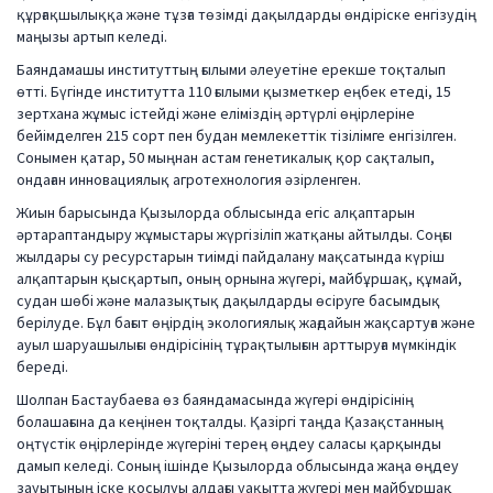
құрғақшылыққа және тұзға төзімді дақылдарды өндіріске енгізудің
маңызы артып келеді.
Баяндамашы институттың ғылыми әлеуетіне ерекше тоқталып
өтті. Бүгінде институтта 110 ғылыми қызметкер еңбек етеді, 15
зертхана жұмыс істейді және еліміздің әртүрлі өңірлеріне
бейімделген 215 сорт пен будан мемлекеттік тізілімге енгізілген.
Сонымен қатар, 50 мыңнан астам генетикалық қор сақталып,
ондаған инновациялық агротехнология әзірленген.
Жиын барысында Қызылорда облысында егіс алқаптарын
әртараптандыру жұмыстары жүргізіліп жатқаны айтылды. Соңғы
жылдары су ресурстарын тиімді пайдалану мақсатында күріш
алқаптарын қысқартып, оның орнына жүгері, майбұршақ, құмай,
судан шөбі және малазықтық дақылдарды өсіруге басымдық
берілуде. Бұл бағыт өңірдің экологиялық жағдайын жақсартуға және
ауыл шаруашылығы өндірісінің тұрақтылығын арттыруға мүмкіндік
береді.
Шолпан Бастаубаева өз баяндамасында жүгері өндірісінің
болашағына да кеңінен тоқталды. Қазіргі таңда Қазақстанның
оңтүстік өңірлерінде жүгеріні терең өңдеу саласы қарқынды
дамып келеді. Соның ішінде Қызылорда облысында жаңа өңдеу
зауытының іске қосылуы алдағы уақытта жүгері мен майбұршақ