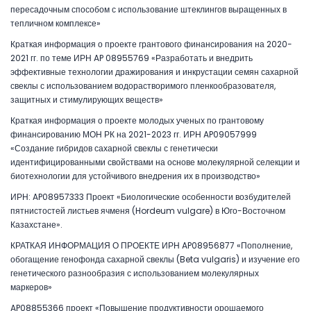
пересадочным способом с использование штеклингов выращенных в
тепличном комплексе»
Краткая информация о проекте грантового финансирования на 2020-
2021 гг. по теме ИРН AP 08955769 «Разработать и внедрить
эффективные технологии дражирования и инкрустации семян сахарной
свеклы с использованием водорастворимого пленкообразователя,
защитных и стимулирующих веществ»
Краткая информация о проекте молодых ученых по грантовому
финансированию МОН РК на 2021-2023 гг. ИРН AP09057999
«Создание гибридов сахарной свеклы с генетически
идентифицированными свойствами на основе молекулярной селекции и
биотехнологии для устойчивого внедрения их в производство»
ИРН: AP08957333 Проект «Биологические особенности возбудителей
пятнистостей листьев ячменя (Hordeum vulgare) в Юго-Восточном
Казахстане».
КРАТКАЯ ИНФОРМАЦИЯ О ПРОЕКТЕ ИРН AP08956877 «Пополнение,
обогащение генофонда сахарной свеклы (Beta vulgaris) и изучение его
генетического разнообразия с использованием молекулярных
маркеров»
AP08855366 проект «Повышение продуктивности орошаемого