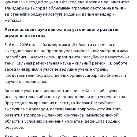
қамтамасыз етудегі маңызды фактор екені атап өтілді. Институт
ғалымдары Қызылорда облысының аграрлық секторына ғылыми-
әдістемелік қолдау көрсетуге әрдайым дайын екендерін
жеткізді.
Региональная наука как основа устойчивого развития
аграрного сектора
5–6 мая 2026 года в Кызылординской области состоялось
выездное заседание Президиума Национальной Академии наук
Республики Казахстан при Президенте Республики Казахстан на
тему «Сильная региональная наука – сильный регион!». В работе
заседания приняли участие ведущие ученые страны,
представители государственных органов, аграрного бизнеса и
научного сообщества.
Активное участие в мероприятии принял Казахский научно-
исследовательский институт земледелия и растениеводства.
Председатель правления института Шолпан Бастаубаева
выступила с докладом, посвященным вопросам устойчивого
развития агропромышленного комплекса Кызылординской
области в условиях изменения климата и дефицита водных
ресурсов.
В своем выступлении Шолпан Оразовна отметила, что сельское