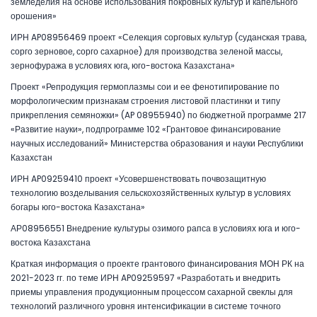
земледелия на основе использования покровных культур и капельного
орошения»
ИРН AP08956469 проект «Селекция сорговых культур (суданская трава,
сорго зерновое, сорго сахарное) для производства зеленой массы,
зернофуража в условиях юга, юго-востока Казахстана»
Проект «Репродукция гермоплазмы сои и ее фенотипирование по
морфологическим признакам строения листовой пластинки и типу
прикрепления семяножки» (AP 08955940) по бюджетной программе 217
«Развитие науки», подпрограмме 102 «Грантовое финансирование
научных исследований» Министерства образования и науки Республики
Казахстан
ИРН AP09259410 проект «Усовершенствовать почвозащитную
технологию возделывания сельскохозяйственных культур в условиях
богары юго-востока Казахстана»
АР08956551 Внедрение культуры озимого рапса в условиях юга и юго-
востока Казахстана
Краткая информация о проекте грантового финансирования МОН РК на
2021-2023 гг. по теме ИРН AP09259597 «Разработать и внедрить
приемы управления продукционным процессом сахарной свеклы для
технологий различного уровня интенсификации в системе точного