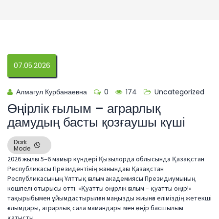
07.05.2026
Алмагул Курбанаевна
0
174
Uncategorized
Өңірлік ғылым – аграрлық
дамудың басты қозғаушы күші
Dark
Mode
2026 жылғы 5–6 мамыр күндері Қызылорда облысында Қазақстан
Республикасы Президентінің жанындағы Қазақстан
Республикасының Ұлттық ғылым академиясы Президиумының
көшпелі отырысы өтті. «Қуатты өңірлік ғылым – қуатты өңір!»
тақырыбымен ұйымдастырылған маңызды жиынға еліміздің жетекші
ғалымдары, аграрлық сала мамандары мен өңір басшылығы
қатысты.