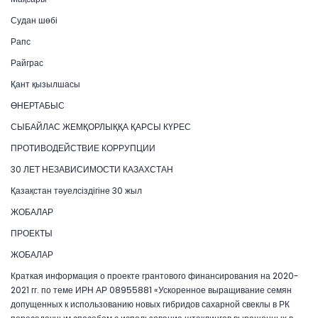
Судан шөбі
Рапс
Райграс
Қант қызылшасы
ӨНЕРТАБЫС
СЫБАЙЛАС ЖЕМҚОРЛЫҚҚА ҚАРСЫ КҮРЕС
ПРОТИВОДЕЙСТВИЕ КОРРУПЦИИ
30 ЛЕТ НЕЗАВИСИМОСТИ КАЗАХСТАН
Қазақстан тәуелсіздігіне 30 жыл
ЖОБАЛАР
ПРОЕКТЫ
ЖОБАЛАР
Краткая информация о проекте грантового финансирования на 2020-
2021 гг. по теме ИРН АР 08955881 «Ускоренное выращивание семян
допущенных к использованию новых гибридов сахарной свеклы в РК