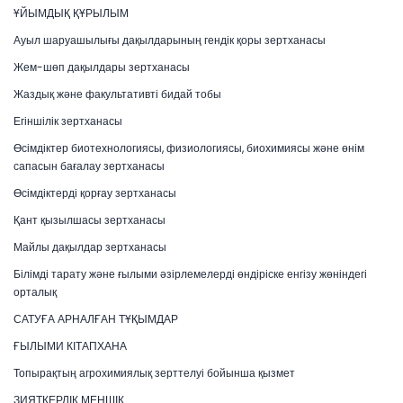
ҰЙЫМДЫҚ ҚҰРЫЛЫМ
Ауыл шаруашылығы дақылдарының гендік қоры зертханасы
Жем-шөп дақылдары зертханасы
Жаздық және факультативті бидай тобы
Егіншілік зертханасы
Өсімдіктер биотехнологиясы, физиологиясы, биохимиясы және өнім
сапасын бағалау зертханасы
Өсімдіктерді қорғау зертханасы
Қант қызылшасы зертханасы
Майлы дақылдар зертханасы
Білімді тарату және ғылыми әзірлемелерді өндіріске енгізу жөніндегі
орталық
САТУҒА АРНАЛҒАН ТҰҚЫМДАР
ҒЫЛЫМИ КІТАПХАНА
Топырақтың агрохимиялық зерттелуі бойынша қызмет
ЗИЯТКЕРЛІК МЕНШІК