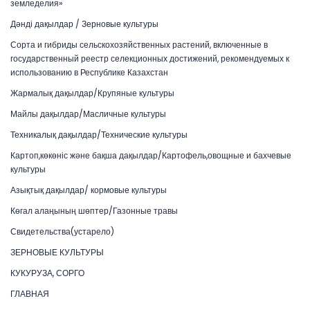
земледелия»
Дәнді дақылдар / Зерновые культуры
Сорта и гибриды сельскохозяйственных растений, включенные в
государственный реестр селекционных достижений, рекомендуемых к
использованию в Республике Казахстан
Жармалық дақылдар/Крупяные культуры
Майлы дақылдар/Масличные культуры
Техникалық дақылдар/Технические культуры
Картоп,көкөніс және бақша дақылдар/Картофель,овощные и бахчевые
культуры
Азықтық дақылдар/ кормовые культуры
Көгал алаңының шөптер/Газонные травы
Свидетельства(устарело)
ЗЕРНОВЫЕ КУЛЬТУРЫ
КУКУРУЗА, СОРГО
ГЛАВНАЯ