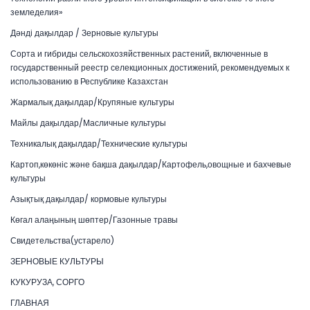
земледелия»
Дәнді дақылдар / Зерновые культуры
Сорта и гибриды сельскохозяйственных растений, включенные в
государственный реестр селекционных достижений, рекомендуемых к
использованию в Республике Казахстан
Жармалық дақылдар/Крупяные культуры
Майлы дақылдар/Масличные культуры
Техникалық дақылдар/Технические культуры
Картоп,көкөніс және бақша дақылдар/Картофель,овощные и бахчевые
культуры
Азықтық дақылдар/ кормовые культуры
Көгал алаңының шөптер/Газонные травы
Свидетельства(устарело)
ЗЕРНОВЫЕ КУЛЬТУРЫ
КУКУРУЗА, СОРГО
ГЛАВНАЯ