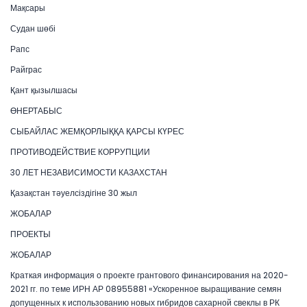
Мақсары
Судан шөбі
Рапс
Райграс
Қант қызылшасы
ӨНЕРТАБЫС
СЫБАЙЛАС ЖЕМҚОРЛЫҚҚА ҚАРСЫ КҮРЕС
ПРОТИВОДЕЙСТВИЕ КОРРУПЦИИ
30 ЛЕТ НЕЗАВИСИМОСТИ КАЗАХСТАН
Қазақстан тәуелсіздігіне 30 жыл
ЖОБАЛАР
ПРОЕКТЫ
ЖОБАЛАР
Краткая информация о проекте грантового финансирования на 2020-
2021 гг. по теме ИРН АР 08955881 «Ускоренное выращивание семян
допущенных к использованию новых гибридов сахарной свеклы в РК