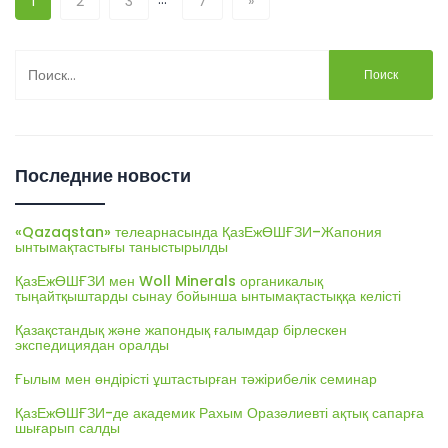
1
2
3
7
»
Найти:
Последние новости
«Qazaqstan» телеарнасында ҚазЕжӨШҒЗИ–Жапония
ынтымақтастығы таныстырылды
ҚазЕжӨШҒЗИ мен Woll Minerals органикалық
тыңайтқыштарды сынау бойынша ынтымақтастыққа келісті
Қазақстандық және жапондық ғалымдар бірлескен
экспедициядан оралды
Ғылым мен өндірісті ұштастырған тәжірибелік семинар
ҚазЕжӨШҒЗИ-де академик Рахым Оразәлиевті ақтық сапарға
шығарып салды