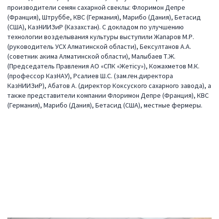
производители семян сахарной свеклы: Флоримон Депре
(Франция), Штруббе, КВС (Германия), Марибо (Дания), Бетасид
(США), КазНИИЗиР (Казахстан). С докладом по улучшению
технологии возделывания культуры выступили Жапаров М.Р.
(руководитель УСХ Алматинской области), Бексултанов А.А.
(советник акима Алматинской области), Малыбаев Т.Ж.
(Председатель Правления АО «СПК «Жетісу»), Кожахметов М.К.
(профессор КазНАУ), Рсалиев Ш.С. (зам.ген.директора
КазНИИЗиР), Абатов А. (директор Коксуского сахарного завода), а
также представители компании Флоримон Депре (Франция), КВС
(Германия), Марибо (Дания), Бетасид (США), местные фермеры.