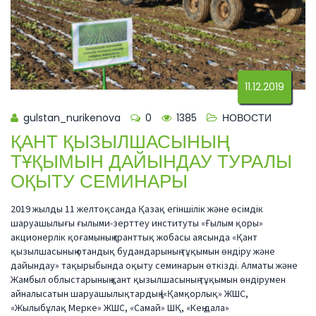
11.12.2019
gulstan_nurikenova
0
1385
НОВОСТИ
ҚАНТ ҚЫЗЫЛШАСЫНЫҢ
ТҰҚЫМЫН ДАЙЫНДАУ ТУРАЛЫ
ОҚЫТУ СЕМИНАРЫ
2019 жылды 11 желтоқсанда Қазақ егіншілік және өсімдік
шаруашылығы ғылыми-зерттеу институты «Ғылым қоры»
акционерлік қоғамының гранттық жобасы аясында «Қант
қызылшасының отандық будандарының тұқымын өндіру және
дайындау» тақырыбында оқыту семинарын өткізді. Алматы және
Жамбыл облыстарының қант қызылшасының тұқымын өндірумен
айналысатын шаруашылықтардың («Қамқорлық» ЖШС,
«Жылыбұлақ Мерке» ЖШС, «Самай» ШҚ, «Кең дала»