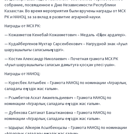
собрание, посвященное к Дню Независимости Республики
Казахстан. Во время мероприятия были вручены награды от МСХ
РК и НАНОЦ за за вклад в развитие аграрной науки.
Награды от МСХ РК:
— Кожахметов Кенебай Кожахметович – Медаль «Еңбек ардагері».
— Кудайбергенов Мухтар Сарсенбекович – Нагрудной знак «Ауыл
шаруашылығы саласының үздігі».
— Костин Александр Николаевич – Почетная грамота МСХ РК
«Ауыл шаруашылығы саласын дамытуға қосқан үлесі үшін».
Награды от НАНОЦ:
— Куресбек Алтынбек – Грамота НАНОЦ по номинации «Аграрлық
саладағы ең үздік жас ғалым».
— Рсымбетов Аскат Амангельдиевич – Грамота НАНОЦ по
номинации «Аграрлық саладағы ең үздік жас ғалым».
— Дубекова Салтанат Бакытжановна – Грамота НАНОЦ по
номинации «Аграрлық саладағы ең үздік жас ғалым».
— Ыдырыс Айкерім Асылбекқызы – Грамота НАНОЦ по номинации
«Аграрлық саладағы ең үздік жас ғалым».