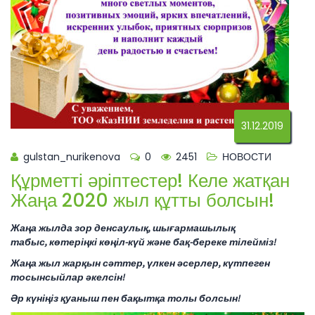
31.12.2019
gulstan_nurikenova
0
2451
НОВОСТИ
Құрметті әріптестер! Келе жатқан
Жаңа 2020 жыл құтты болсын!
Жаңа жылда зор денсаулық, шығармашылық
табыс, көтеріңкі көңіл-күй және бақ-береке тілейміз!
Жаңа жыл жарқын сәттер, үлкен әсерлер, күтпеген
тосынсыйлар әкелсін!
Әр күніңіз қуаныш пен бақытқа толы болсын!