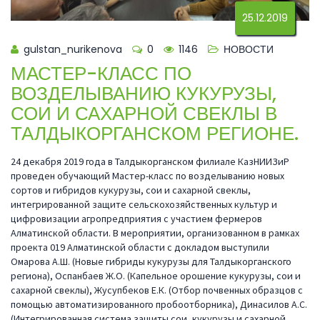
25.12.2019
gulstan_nurikenova
0
1146
НОВОСТИ
МАСТЕР-КЛАСС ПО
ВОЗДЕЛЫВАНИЮ КУКУРУЗЫ,
СОИ И САХАРНОЙ СВЕКЛЫ В
ТАЛДЫКОРГАНСКОМ РЕГИОНЕ.
24 декабря 2019 года в Талдыкорганском филиале КазНИИЗиР
проведен обучающий Мастер-класс по возделыванию новых
сортов и гибридов кукурузы, сои и сахарной свеклы,
интегрированной защите сельскохозяйственных культур и
цифровизации агропредприятия с участием фермеров
Алматинской области. В мероприятии, организованном в рамках
проекта 019 Алматинской области с докладом выступили
Омарова А.Ш. (Новые гибриды кукурузы для Талдыкорганского
региона), Оспанбаев Ж.О. (Капельное орошение кукурузы, сои и
сахарной свеклы), Жусупбеков Е.К. (Отбор почвенных образцов с
помощью автоматизированного пробоотборника), Динасилов А.С.
(Интегрированная система защиты сои, кукурузы и сахарной