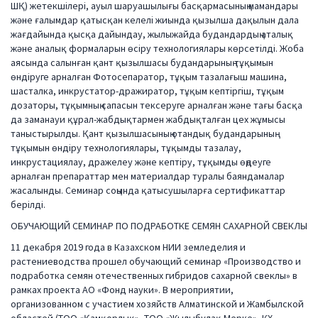
ШҚ) жетекшілері, ауыл шаруашылығы басқармасының мамандары
және ғалымдар қатысқан келелі жиында қызылша дақылын дала
жағдайында қысқа дайындау, жылыжайда будандардың аталық
және аналық формаларын өсіру технологиялары көрсетілді. Жоба
аясында салынған қант қызылшасы будандарының тұқымын
өндіруге арналған Фотосепаратор, тұқым тазалағыш машина,
шасталка, инкрустатор-дражиратор, тұқым кептіргіш, тұқым
дозаторы, тұқымның сапасын тексеруге арналған және тағы басқа
да заманауи құрал-жабдықтармен жабдықталған цех жұмысы
таныстырылды. Қант қызылшасының отандық будандарының
тұқымын өндіру технологиялары, тұқымды тазалау,
инкрустациялау, дражелеу және кептіру, тұқымды өңдеуге
арналған препараттар мен материалдар туралы баяндамалар
жасалынды. Семинар соңында қатысушыларға сертификаттар
берілді.
ОБУЧАЮЩИЙ СЕМИНАР ПО ПОДРАБОТКЕ СЕМЯН САХАРНОЙ СВЕКЛЫ
11 декабря 2019 года в Казахском НИИ земледелия и
растениеводства прошел обучающий семинар «Производство и
подработка семян отечественных гибридов сахарной свеклы» в
рамках проекта АО «Фонд науки». В мероприятии,
организованном с участием хозяйств Алматинской и Жамбылской
областей (ТОО «Қамқорлық», ТОО «Жылыбұлақ Мерке», КХ