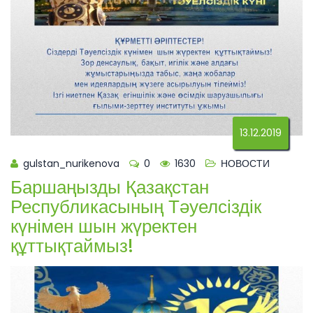
13.12.2019
gulstan_nurikenova
0
1630
НОВОСТИ
Баршаңызды Қазақстан
Республикасының Тәуелсіздік
күнімен шын жүректен
құттықтаймыз!