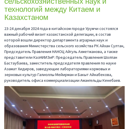
сельскохозяйственных наук и
технологий между Китаем и
Казахстаном
23-24 декабря 2024 года в китайском городе Урумчи состоялся
важный рабочий визит казахстанской делегации, в состав
которой вошли директор департамента аграрных наук и
образования Министерства сельского хозяйства РК Айхан Султан,
Председатель Правления НАНОЦ Айгуль Ахметжанова, а также
представители КазНИИЗиР: Председатель Правления Шолпан
Бастаубаева, заместитель председателя правления по науке
Азамат Хидиров, заведующие лабораториями кормовых и
зерновых культур Галиоллы Мейирман и Бакыт Айнабекова,
руководитель офиса коммерциализации Амангельды Кенебаев.