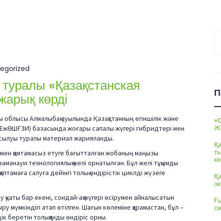
На
egorized
туралы «Қазақстанская
П
жарық көрді
ы облысы Алмалыбақ ауылында Қазақстанның егіншілік және
«
Ж
ЕжӨШҒЗИ) базасында жоғары сапалы жүгері гибридтері мен
қосылуы туралы материал жарияланды.
Қ
т
ымен қамтамасыз етуге бағытталған жобаның маңызы
ке
аманауи технологиялық желі орнатылған. Бұл желі тұқымды
птамаға салуға дейінгі толық өндірістік циклді жүзеге
Қ
э
у қуаты бар екені, сондай-ақ жүгері өсірумен айналысатын
Ғы
у мүмкіндігі атап өтілген. Шағын көлеміне қарамастан, бұл –
с
к беретін толыққанды өндіріс орны.