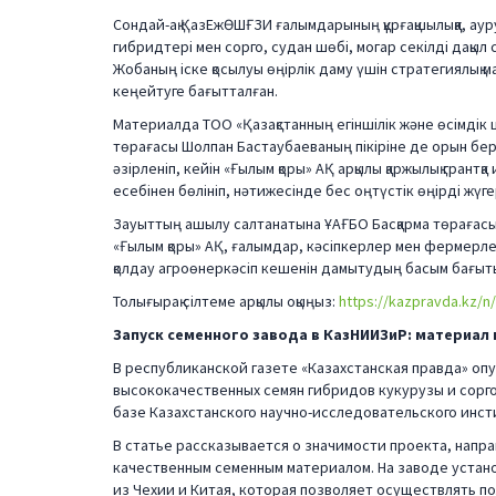
Сондай-ақ ҚазЕжӨШҒЗИ ғалымдарының құрғақшылыққа, аур
гибридтері мен сорго, судан шөбі, могар секілді дақыл
Жобаның іске қосылуы өңірлік даму үшін стратегиялық м
кеңейтуге бағытталған.
Материалда ТОО «Қазақстанның егіншілік және өсімді
төрағасы Шолпан Бастаубаеваның пікіріне де орын бе
әзірленіп, кейін «Ғылым қоры» АҚ арқылы қаржылық грант
есебінен бөлініп, нәтижесінде бес оңтүстік өңірді жүге
Зауыттың ашылу салтанатына ҰАҒБО Басқарма төрағас
«Ғылым қоры» АҚ, ғалымдар, кәсіпкерлер мен фермерлер
қолдау агроөнеркәсіп кешенін дамытудың басым бағыты
Толығырақ сілтеме арқылы оқыңыз:
https://kazpravda.kz/n
Запуск семенного завода в КазНИИЗиР: материал
В республиканской газете «Казахстанская правда» оп
высококачественных семян гибридов кукурузы и сорго
базе Казахстанского научно-исследовательского инст
В статье рассказывается о значимости проекта, нап
качественным семенным материалом. На заводе устан
из Чехии и Китая, которая позволяет осуществлять п