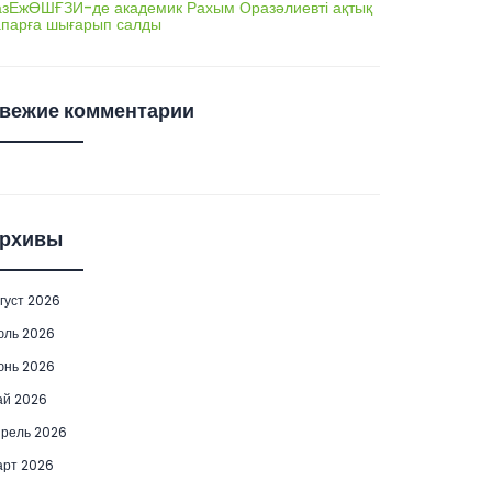
азЕжӨШҒЗИ-де академик Рахым Оразәлиевті ақтық
апарға шығарып салды
вежие комментарии
рхивы
густ 2026
юль 2026
юнь 2026
ай 2026
рель 2026
рт 2026