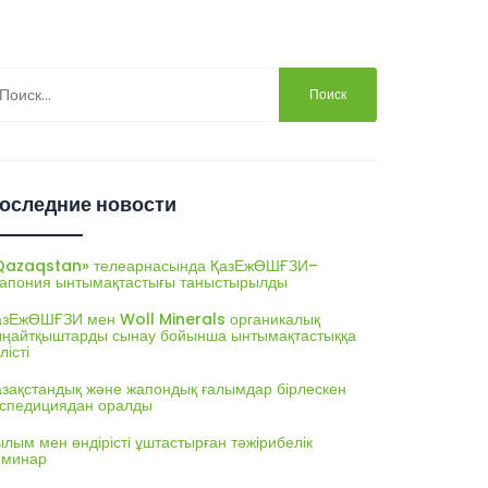
йти:
оследние новости
Qazaqstan» телеарнасында ҚазЕжӨШҒЗИ–
апония ынтымақтастығы таныстырылды
азЕжӨШҒЗИ мен Woll Minerals органикалық
ыңайтқыштарды сынау бойынша ынтымақтастыққа
лісті
азақстандық және жапондық ғалымдар бірлескен
кспедициядан оралды
лым мен өндірісті ұштастырған тәжірибелік
еминар