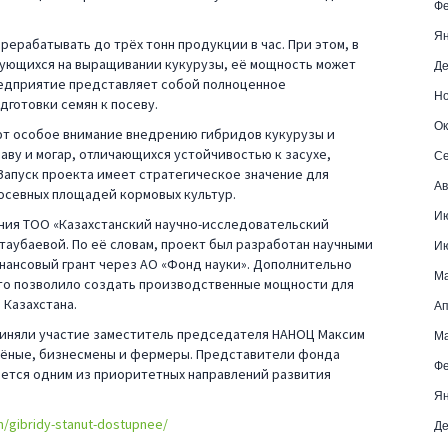
Фе
Ян
ерабатывать до трёх тонн продукции в час. При этом, в
рующихся на выращивании кукурузы, её мощность может
Де
редприятие представляет собой полноценное
Но
готовки семян к посеву.
Ок
ют особое внимание внедрению гибридов кукурузы и
раву и могар, отличающихся устойчивостью к засухе,
Се
Запуск проекта имеет стратегическое значение для
Ав
посевных площадей кормовых культур.
И
ния ТОО «Казахстанский научно-исследовательский
аубаевой. По её словам, проект был разработан научными
И
нансовый грант через АО «Фонд науки». Дополнительно
М
что позволило создать производственные мощности для
 Казахстана.
Ап
приняли участие заместитель председателя НАНОЦ Максим
Ма
учёные, бизнесмены и фермеры. Представители фонда
Фе
ется одним из приоритетных направлений развития
Ян
n/gibridy-stanut-dostupnee/
Де