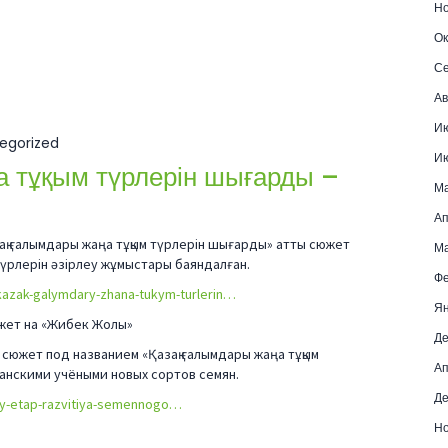
Но
Ок
Се
Ав
И
egorized
И
а тұқым түрлерін шығарды –
М
Ап
ақ ғалымдары жаңа тұқым түрлерін шығарды» атты сюжет
Ма
түрлерін әзірлеу жұмыстары баяндалған.
Фе
/kazak-galymdary-zhana-tukym-turlerin…
Ян
южет на «Жибек Жолы»
Де
сюжет под названием «Қазақ ғалымдары жаңа тұқым
Ап
анскими учёными новых сортов семян.
Де
vyy-etap-razvitiya-semennogo…
Но