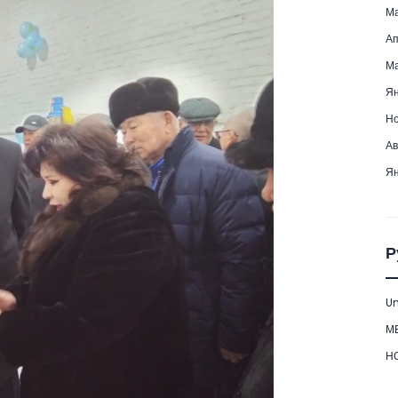
Ма
Ап
Ма
Ян
Но
Ав
Ян
Р
Un
М
Н