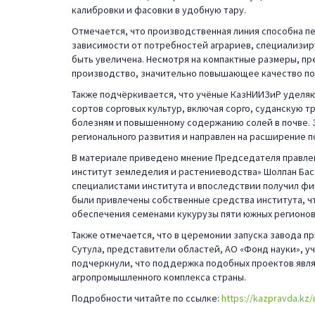
калибровки и фасовки в удобную тару.
Отмечается, что производственная линия способна пер
зависимости от потребностей аграриев, специализи
быть увеличена. Несмотря на компактные размеры, п
производство, значительно повышающее качество под
Также подчёркивается, что учёные КазНИИЗиР уделя
сортов сорговых культур, включая сорго, суданскую т
болезням и повышенному содержанию солей в почве. 
регионального развития и направлен на расширение 
В материале приведено мнение Председателя правле
институт земледелия и растениеводства» Шолпан Баст
специалистами института и впоследствии получил фи
были привлечены собственные средства института, 
обеспечения семенами кукурузы пяти южных регионов
Также отмечается, что в церемонии запуска завода 
Сутула, представители областей, АО «Фонд науки», 
подчеркнули, что поддержка подобных проектов явля
агропромышленного комплекса страны.
Подробности читайте по ссылке:
https://kazpravda.kz/