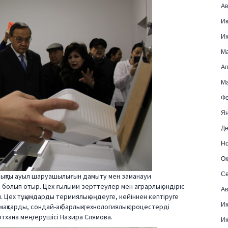
Ав
И
И
М
Ап
Ма
Фе
Ян
Де
Но
Ок
Се
орнықты ауыл шаруашылығын дамыту мен заманауи
болып отыр. Цех ғылыми зерттеулер мен аграрлық өндіріс
Ав
 Цех тұқымдарды термиялық өңдеуге, кейіннен кептіруге
Ию
қтарды, сондай-ақ барлық технологиялық процестерді
ертхана меңгерушісі Назира Слямова.
Ию