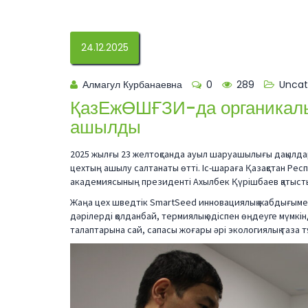
24.12.2025
Алмагул Курбанаевна
0
289
Uncat
ҚазЕжӨШҒЗИ-да органикалық
ашылды
2025 жылғы 23 желтоқсанда ауыл шаруашылығы дақылда
цехтың ашылу салтанаты өтті. Іс-шараға Қазақстан Ре
академиясының президенті Ахылбек Қүрішбаев қатыст
Жаңа цех шведтік SmartSeed инновациялық жабдығымен
дәрілерді қолданбай, термиялық әдіспен өңдеуге мүмкінд
талаптарына сай, сапасы жоғары әрі экологиялық таза тұ