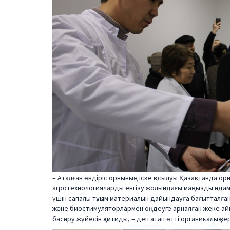
– Аталған өндіріс орнының іске қосылуы Қазақстанда 
агротехнологияларды енгізу жолындағы маңызды қадам 
үшін сапалы тұқым материалын дайындауға бағытталған.
және биостимуляторлармен өңдеуге арналған жеке айма
басқару жүйесін қамтиды, – деп атап өтті органикалық з