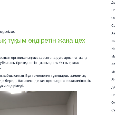
Де
Но
Ок
Се
egorized
Ав
 тұқым өндіретін жаңа цех
Ию
Ию
Ма
рының органикалық тұқымдарын өндіруге арналған жаңа
спубликасы Президентінің жанындағы Ұлттық ғылым
Ап
ы.
Ма
 жабдықталған. Бұл технология тұқымдарды химиялық
Ян
ік береді. Нәтижесінде халықаралық органикалық егіншілік
қым өндіріледі.
Де
Но
Ок
Се