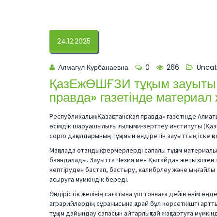
24.12.2025
Алмагул Курбанаевна
0
266
Uncat
ҚазЕжӨШҒЗИ тұқым зауыты 
правда» газетінде материал 
Республикалық «Қазақстанская правда» газетінде Алмат
өсімдік шаруашылығы ғылыми-зерттеу институты (Қаз
сорго дақылдарының тұқымын өндіретін зауыттың іске 
Мақалада отандық фермерлерді сапалы тұқым материал
баяндалады. Зауытта Чехия мен Қытайдан жеткізілген з
кептіруден бастап, бастыру, калибрлеу және ыңғайлы қа
асыруға мүмкіндік береді.
Өндірістік желінің сағатына үш тоннаға дейін өнім өңде
аграрийлердің сұранысына қарай бұл көрсеткішті арттыр
тұқым дайындау сапасын айтарлықтай жақсартуға мүмкінді