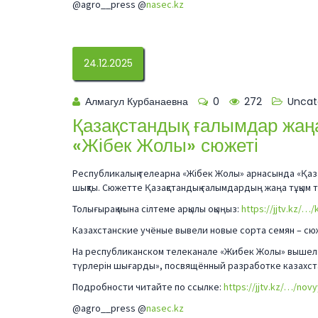
@agro__press @
nasec.kz
24.12.2025
Алмагул Курбанаевна
0
272
Uncat
Қазақстандық ғалымдар жаң
«Жібек Жолы» сюжеті
Республикалық телеарна «Жібек Жолы» арнасында «Қаз
шықты. Сюжетте Қазақстандық ғалымдардың жаңа тұқым 
Толығырақ мына сілтеме арқылы оқыңыз:
https://jjtv.kz/…
Казахстанские учёные вывели новые сорта семян – с
На республиканском телеканале «Жибек Жолы» вышел 
түрлерін шығарды», посвящённый разработке казахст
Подробности читайте по ссылке:
https://jjtv.kz/…/no
@agro__press @
nasec.kz