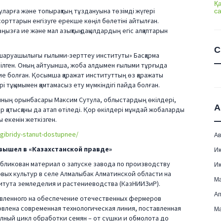
Қ
с
уларға және топырақтың тұздануына төзімді жүгері
 сорттарын енгізуге ерекше көңіл бөлетіні айтылған.
аңызға ие және мал азықтық дақылдардың егіс алқаптарын
С
к шаруашылығы ғылыми-зерттеу институты» Басқарма
рілген. Оның айтуынша, жоба алдымен ғылыми тұрғыда
қа ие болған. Қосымша қаражат институттың өз қаражаты
рі тұқымымен қамтамасыз ету мүмкіндігі пайда болған.
ының орынбасары Максим Сутула, облыстардың өкілдері,
А
 қатысқаны да атап өтіледі. Қор өкілдері мұндай жобаларды
 екенін жеткізген.
/gibridy-stanut-dostupnee/
Ав
 вышел в «Казахстанской правде»
И
убликован материал о запуске завода по производству
И
вых культур в селе Алмалыбак Алматинской области на
М
итута земледелия и растениеводства (КазНИИЗиР).
Ап
равленного на обеспечение отечественных фермеров
овлена современная технологическая линия, поставленная
Ма
олный цикл обработки семян – от сушки и обмолота до