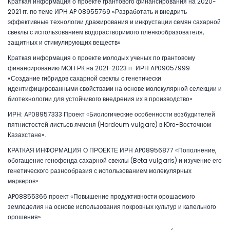
Краткая информация о проекте грантового финансирования на 2020-
2021 гг. по теме ИРН AP 08955769 «Разработать и внедрить
эффективные технологии дражирования и инкрустации семян сахарной
свеклы с использованием водорастворимого пленкообразователя,
защитных и стимулирующих веществ»
Краткая информация о проекте молодых ученых по грантовому
финансированию МОН РК на 2021-2023 гг. ИРН AP09057999
«Создание гибридов сахарной свеклы с генетически
идентифицированными свойствами на основе молекулярной селекции и
биотехнологии для устойчивого внедрения их в производство»
ИРН: AP08957333 Проект «Биологические особенности возбудителей
пятнистостей листьев ячменя (Hordeum vulgare) в Юго-Восточном
Казахстане».
КРАТКАЯ ИНФОРМАЦИЯ О ПРОЕКТЕ ИРН AP08956877 «Пополнение,
обогащение генофонда сахарной свеклы (Beta vulgaris) и изучение его
генетического разнообразия с использованием молекулярных
маркеров»
AP08855366 проект «Повышение продуктивности орошаемого
земледелия на основе использования покровных культур и капельного
орошения»