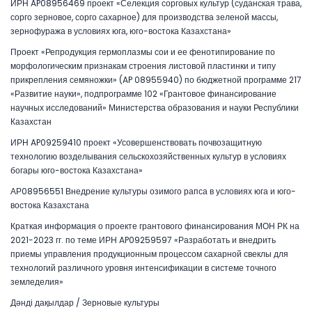
ИРН AP08956469 проект «Селекция сорговых культур (суданская трава,
сорго зерновое, сорго сахарное) для производства зеленой массы,
зернофуража в условиях юга, юго-востока Казахстана»
Проект «Репродукция гермоплазмы сои и ее фенотипирование по
морфологическим признакам строения листовой пластинки и типу
прикрепления семяножки» (AP 08955940) по бюджетной программе 217
«Развитие науки», подпрограмме 102 «Грантовое финансирование
научных исследований» Министерства образования и науки Республики
Казахстан
ИРН AP09259410 проект «Усовершенствовать почвозащитную
технологию возделывания сельскохозяйственных культур в условиях
богары юго-востока Казахстана»
АР08956551 Внедрение культуры озимого рапса в условиях юга и юго-
востока Казахстана
Краткая информация о проекте грантового финансирования МОН РК на
2021-2023 гг. по теме ИРН AP09259597 «Разработать и внедрить
приемы управления продукционным процессом сахарной свеклы для
технологий различного уровня интенсификации в системе точного
земледелия»
Дәнді дақылдар / Зерновые культуры