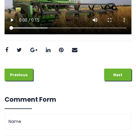
Previous
Next
Comment Form