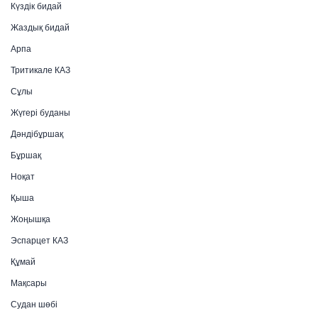
Күздік бидай
Жаздық бидай
Арпа
Тритикале КАЗ
Сұлы
Жүгері буданы
Дәндібұршақ
Бұршақ
Ноқат
Қыша
Жоңышқа
Эспарцет КАЗ
Құмай
Мақсары
Судан шөбі