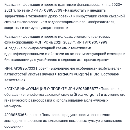
Краткая информация о проекте грантового финансирования на 2020-
2021 гг. по теме ИРН AP 08955769 «Разработать и внедрить
эффективные технологии дражирования и инкрустации семян сахарной
свеклы с использованием водорастворимого пленкообразователя,
защитных и стимулирующих веществ»
Краткая информация о проекте молодых ученых по грантовому
финансированию МОН РК на 2021-2023 гг. ИРН AP09057999
«Создание гибридов сахарной свеклы с генетически
идентифицированными свойствами на основе молекулярной селекции и
биотехнологии для устойчивого внедрения их в производство»
ИРН: AP08957333 Проект «Биологические особенности возбудителей
пятнистостей листьев ячменя (Hordeum vulgare) в Юго-Восточном
Казахстане».
КРАТКАЯ ИНФОРМАЦИЯ О ПРОЕКТЕ ИРН AP08956877 «Пополнение,
обогащение генофонда сахарной свеклы (Beta vulgaris) и изучение его
генетического разнообразия с использованием молекулярных
маркеров»
AP08855366 проект «Повышение продуктивности орошаемого
земледелия на основе использования покровных культур и капельного
орошения»