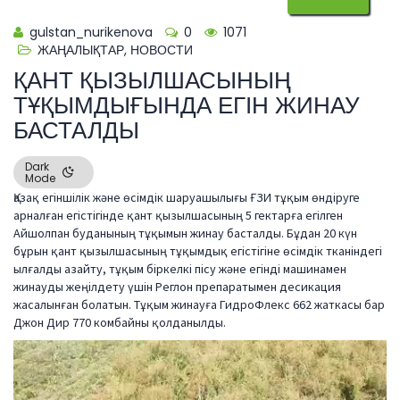
gulstan_nurikenova
0
1071
ЖАҢАЛЫҚТАР
,
НОВОСТИ
ҚАНТ ҚЫЗЫЛШАСЫНЫҢ
ТҰҚЫМДЫҒЫНДА ЕГІН ЖИНАУ
БАСТАЛДЫ
Dark
Mode
Қазақ егіншілік және өсімдік шаруашылығы ҒЗИ тұқым өндіруге
арналған егістігінде қант қызылшасының 5 гектарға егілген
Айшолпан буданының тұқымын жинау басталды. Бұдан 20 күн
бұрын қант қызылшасының тұқымдық егістігіне өсімдік тканіндегі
ылғалды азайту, тұқым біркелкі пісу және егінді машинамен
жинауды жеңілдету үшін Реглон препаратымен десикация
жасалынған болатын. Тұқым жинауға ГидроФлекс 662 жаткасы бар
Джон Дир 770 комбайны қолданылды.