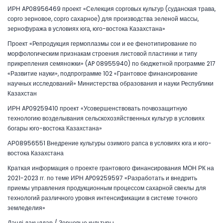
ИРН AP08956469 проект «Селекция сорговых культур (суданская трава,
сорго зерновое, сорго сахарное) для производства зеленой массы,
зернофуража в условиях юга, юго-востока Казахстана»
Проект «Репродукция гермоплазмы сои и ее фенотипирование по
морфологическим признакам строения листовой пластинки и типу
прикрепления семяножки» (AP 08955940) по бюджетной программе 217
«Развитие науки», подпрограмме 102 «Грантовое финансирование
научных исследований» Министерства образования и науки Республики
Казахстан
ИРН AP09259410 проект «Усовершенствовать почвозащитную
технологию возделывания сельскохозяйственных культур в условиях
богары юго-востока Казахстана»
АР08956551 Внедрение культуры озимого рапса в условиях юга и юго-
востока Казахстана
Краткая информация о проекте грантового финансирования МОН РК на
2021-2023 гг. по теме ИРН AP09259597 «Разработать и внедрить
приемы управления продукционным процессом сахарной свеклы для
технологий различного уровня интенсификации в системе точного
земледелия»
Дәнді дақылдар / Зерновые культуры