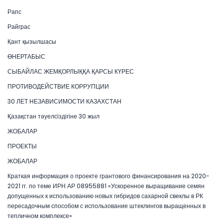
Рапс
Райграс
Қант қызылшасы
ӨНЕРТАБЫС
СЫБАЙЛАС ЖЕМҚОРЛЫҚҚА ҚАРСЫ КҮРЕС
ПРОТИВОДЕЙСТВИЕ КОРРУПЦИИ
30 ЛЕТ НЕЗАВИСИМОСТИ КАЗАХСТАН
Қазақстан тәуелсіздігіне 30 жыл
ЖОБАЛАР
ПРОЕКТЫ
ЖОБАЛАР
Краткая информация о проекте грантового финансирования на 2020-
2021 гг. по теме ИРН АР 08955881 «Ускоренное выращивание семян
допущенных к использованию новых гибридов сахарной свеклы в РК
пересадочным способом с использование штеклингов выращенных в
тепличном комплексе»