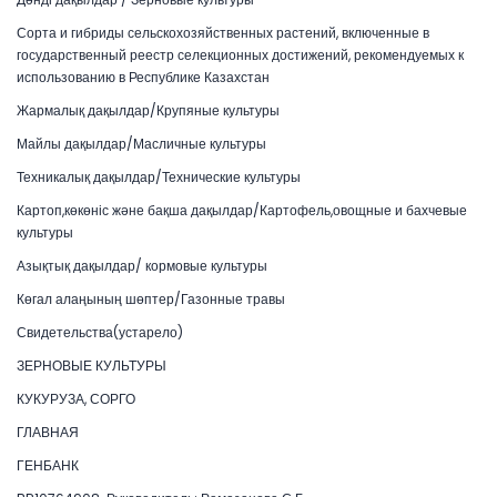
Сорта и гибриды сельскохозяйственных растений, включенные в
государственный реестр селекционных достижений, рекомендуемых к
использованию в Республике Казахстан
Жармалық дақылдар/Крупяные культуры
Майлы дақылдар/Масличные культуры
Техникалық дақылдар/Технические культуры
Картоп,көкөніс және бақша дақылдар/Картофель,овощные и бахчевые
культуры
Азықтық дақылдар/ кормовые культуры
Көгал алаңының шөптер/Газонные травы
Свидетельства(устарело)
ЗЕРНОВЫЕ КУЛЬТУРЫ
КУКУРУЗА, СОРГО
ГЛАВНАЯ
ГЕНБАНК