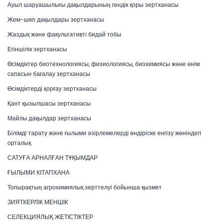
Ауыл шаруашылығы дақылдарының гендік қоры зертханасы
Жем-шөп дақылдары зертханасы
Жаздық және факультативті бидай тобы
Егіншілік зертханасы
Өсімдіктер биотехнологиясы, физиологиясы, биохимиясы және өнім
сапасын бағалау зертханасы
Өсімдіктерді қорғау зертханасы
Қант қызылшасы зертханасы
Майлы дақылдар зертханасы
Білімді тарату және ғылыми әзірлемелерді өндіріске енгізу жөніндегі
орталық
САТУҒА АРНАЛҒАН ТҰҚЫМДАР
ҒЫЛЫМИ КІТАПХАНА
Топырақтың агрохимиялық зерттелуі бойынша қызмет
ЗИЯТКЕРЛІК МЕНШІК
СЕЛЕКЦИЯЛЫҚ ЖЕТІСТІКТЕР