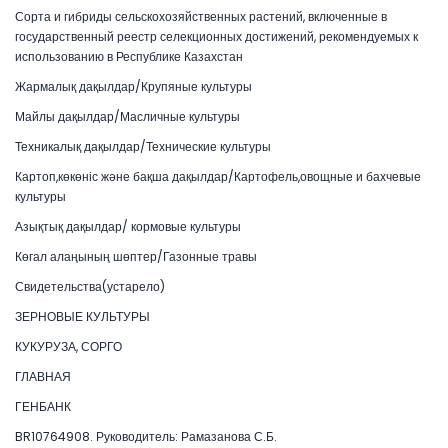
Сорта и гибриды сельскохозяйственных растений, включенные в
государственный реестр селекционных достижений, рекомендуемых к
использованию в Республике Казахстан
Жармалық дақылдар/Крупяные культуры
Майлы дақылдар/Масличные культуры
Техникалық дақылдар/Технические культуры
Картоп,көкөніс және бақша дақылдар/Картофель,овощные и бахчевые
культуры
Азықтық дақылдар/ кормовые культуры
Көгал алаңының шөптер/Газонные травы
Свидетельства(устарело)
ЗЕРНОВЫЕ КУЛЬТУРЫ
КУКУРУЗА, СОРГО
ГЛАВНАЯ
ГЕНБАНК
BR10764908. Руководитель: Рамазанова С.Б.