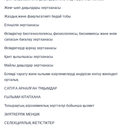
Жем-шөп дақылдары зертханасы
Жаздық және факультативті бидай тобы
Егіншілік зертханасы
Өсімдіктер биотехнологиясы, физиологиясы, биохимиясы және өнім
сапасын бағалау зертханасы
Өсімдіктерді қорғау зертханасы
Қант қызылшасы зертханасы
Майлы дақылдар зертханасы
Білімді тарату және ғылыми әзірлемелерді өндіріске енгізу жөніндегі
орталық
САТУҒА АРНАЛҒАН ТҰҚЫМДАР
ҒЫЛЫМИ КІТАПХАНА
Топырақтың агрохимиялық зерттелуі бойынша қызмет
ЗИЯТКЕРЛІК МЕНШІК
СЕЛЕКЦИЯЛЫҚ ЖЕТІСТІКТЕР