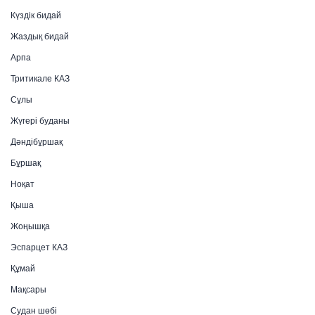
Күздік бидай
Жаздық бидай
Арпа
Тритикале КАЗ
Сұлы
Жүгері буданы
Дәндібұршақ
Бұршақ
Ноқат
Қыша
Жоңышқа
Эспарцет КАЗ
Құмай
Мақсары
Судан шөбі