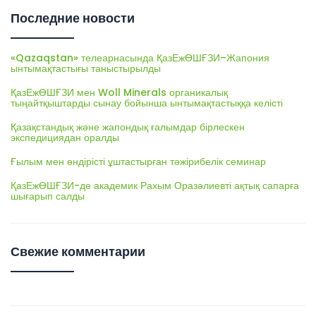
Последние новости
«Qazaqstan» телеарнасында ҚазЕжӨШҒЗИ–Жапония
ынтымақтастығы таныстырылды
ҚазЕжӨШҒЗИ мен Woll Minerals органикалық
тыңайтқыштарды сынау бойынша ынтымақтастыққа келісті
Қазақстандық және жапондық ғалымдар бірлескен
экспедициядан оралды
Ғылым мен өндірісті ұштастырған тәжірибелік семинар
ҚазЕжӨШҒЗИ-де академик Рахым Оразәлиевті ақтық сапарға
шығарып салды
Свежие комментарии