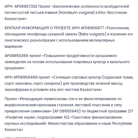
ИРН: AP08957333 Проект «Биологические особенности возбудителей
пятнистостей листьев ячменя (Hordeum vulgare) в Юго-Восточном
Казахстане».
КРАТКАЯ ИНФОРМАЦИЯ О ПРОЕКТЕ ИРН AP08956877 «Пополнение,
обогащение генофонда сахарной свеклы (Beta vulgaris) и изучение его
генетического разнообразия с использованием молекулярных
маркеров»
AP08855366 проект «Повышение продуктивности орошаемого
земледелия на основе использования покровных культур и капельного
орошения»
ИРН AP08956469 проект «Селекция сорговых культур (суданская трава,
сорго зерновое, сорго сахарное) для производства зеленой массы,
зернофуража в условиях юга, юго-востока Казахстана»
Проект «Репродукция гермоплазмы сои и ее фенотипирование по
морфологическим признакам строения листовой пластинки и типу
прикрепления семяножки» (AP 08955940) по бюджетной программе 217
«Развитие науки», подпрограмме 102 «Грантовое финансирование
научных исследований» Министерства образования и науки Республики
Казахстан