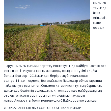
жылы 20
тамызда
Қазақ
егіншілік
және
өсімдік
шаруашылығы ғылыми-зерттеу институтында майбұршақтың өте
ерте пісетін Ивушка сорты жиналды, оның егін түсімі 17 ц/га
болды. Бұл сорт 2018 жылдан бері республикамыздың
солтүстігінде – Ақмола, Қостанай және Павлодар облыстарында
пайдалануға ұсынылған.Сонымен қатар институттың бұршақты
дақылдар бөлімінің селекциялық телімдерінде майбұршақтың
өте ерте пісетін сорттары мен үлгілерін жинау жүріп
жатыр.Ақпаратты бөлім меңгерушісі С.В.Дидоренко ұсынды.
УБОРКА РАННЕСПЕЛЫХ СОРТОВ СОИ В КАЗНИИЗИР