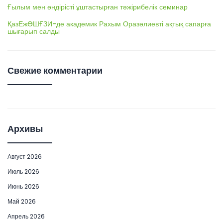
Ғылым мен өндірісті ұштастырған тәжірибелік семинар
ҚазЕжӨШҒЗИ-де академик Рахым Оразәлиевті ақтық сапарға
шығарып салды
Свежие комментарии
Архивы
Август 2026
Июль 2026
Июнь 2026
Май 2026
Апрель 2026