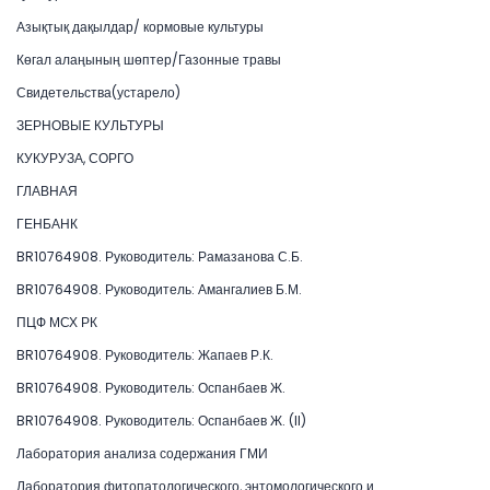
Азықтық дақылдар/ кормовые культуры
Көгал алаңының шөптер/Газонные травы
Свидетельства(устарело)
ЗЕРНОВЫЕ КУЛЬТУРЫ
КУКУРУЗА, СОРГО
ГЛАВНАЯ
ГЕНБАНК
BR10764908. Руководитель: Рамазанова С.Б.
BR10764908. Руководитель: Амангалиев Б.М.
ПЦФ МСХ РК
BR10764908. Руководитель: Жапаев Р.К.
BR10764908. Руководитель: Оспанбаев Ж.
BR10764908. Руководитель: Оспанбаев Ж. (II)
Лаборатория анализа содержания ГМИ
Лаборатория фитопатологического, энтомологического и