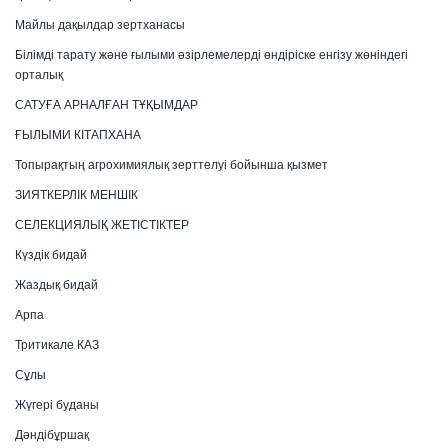
Майлы дақылдар зертханасы
Білімді тарату және ғылыми әзірлемелерді өндіріске енгізу жөніндегі
орталық
САТУҒА АРНАЛҒАН ТҰҚЫМДАР
ҒЫЛЫМИ КІТАПХАНА
Топырақтың агрохимиялық зерттелуі бойынша қызмет
ЗИЯТКЕРЛІК МЕНШІК
СЕЛЕКЦИЯЛЫҚ ЖЕТІСТІКТЕР
Күздік бидай
Жаздық бидай
Арпа
Тритикале КАЗ
Сұлы
Жүгері буданы
Дәндібұршақ