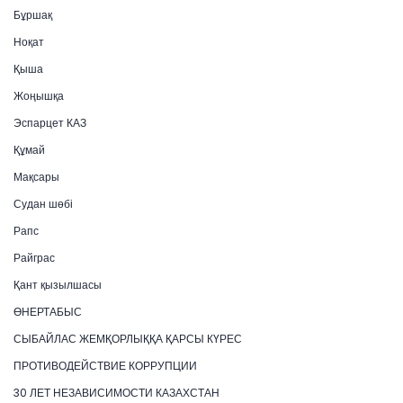
Бұршақ
Ноқат
Қыша
Жоңышқа
Эспарцет КАЗ
Құмай
Мақсары
Судан шөбі
Рапс
Райграс
Қант қызылшасы
ӨНЕРТАБЫС
СЫБАЙЛАС ЖЕМҚОРЛЫҚҚА ҚАРСЫ КҮРЕС
ПРОТИВОДЕЙСТВИЕ КОРРУПЦИИ
30 ЛЕТ НЕЗАВИСИМОСТИ КАЗАХСТАН