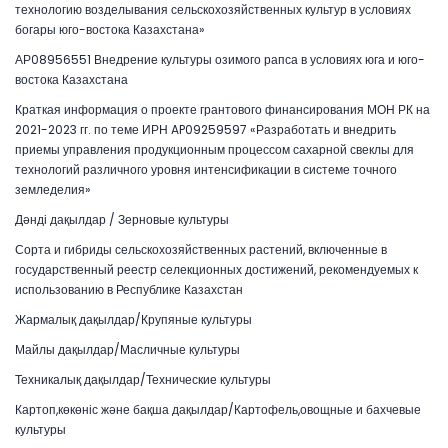
технологию возделывания сельскохозяйственных культур в условиях
богары юго-востока Казахстана»
АР08956551 Внедрение культуры озимого рапса в условиях юга и юго-
востока Казахстана
Краткая информация о проекте грантового финансирования МОН РК на
2021-2023 гг. по теме ИРН AP09259597 «Разработать и внедрить
приемы управления продукционным процессом сахарной свеклы для
технологий различного уровня интенсификации в системе точного
земледелия»
Дәнді дақылдар / Зерновые культуры
Сорта и гибриды сельскохозяйственных растений, включенные в
государственный реестр селекционных достижений, рекомендуемых к
использованию в Республике Казахстан
Жармалық дақылдар/Крупяные культуры
Майлы дақылдар/Масличные культуры
Техникалық дақылдар/Технические культуры
Картоп,көкөніс және бақша дақылдар/Картофель,овощные и бахчевые
культуры