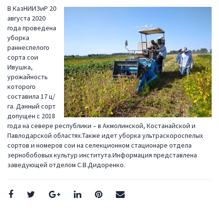
В КазНИИЗиР 20
августа 2020
года проведена
уборка
раннеспелого
сорта сои
Ивушка,
урожайность
которого
составила 17 ц/
га. Данный сорт
допущен с 2018
года на севере республики – в Акмолинской, Костанайской и
Павлодарской областях.Также идет уборка ультраскороспелых
сортов и номеров сои на селекционном стационаре отдела
зернобобовых культур института.Информация представлена
заведующей отделом С.В.Дидоренко.