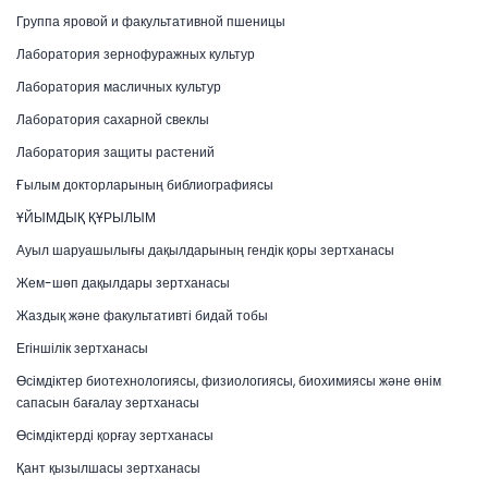
Группа яровой и факультативной пшеницы
Лаборатория зернофуражных культур
Лаборатория масличных культур
Лаборатория сахарной свеклы
Лаборатория защиты растений
Ғылым докторларының библиографиясы
ҰЙЫМДЫҚ ҚҰРЫЛЫМ
Ауыл шаруашылығы дақылдарының гендік қоры зертханасы
Жем-шөп дақылдары зертханасы
Жаздық және факультативті бидай тобы
Егіншілік зертханасы
Өсімдіктер биотехнологиясы, физиологиясы, биохимиясы және өнім
сапасын бағалау зертханасы
Өсімдіктерді қорғау зертханасы
Қант қызылшасы зертханасы