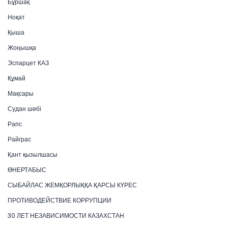
Бұршақ
Ноқат
Қыша
Жоңышқа
Эспарцет КАЗ
Құмай
Мақсары
Судан шөбі
Рапс
Райграс
Қант қызылшасы
ӨНЕРТАБЫС
СЫБАЙЛАС ЖЕМҚОРЛЫҚҚА ҚАРСЫ КҮРЕС
ПРОТИВОДЕЙСТВИЕ КОРРУПЦИИ
30 ЛЕТ НЕЗАВИСИМОСТИ КАЗАХСТАН