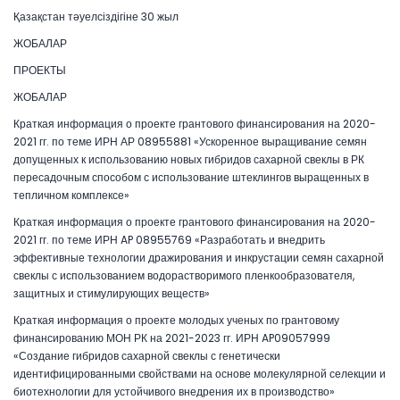
Қазақстан тәуелсіздігіне 30 жыл
ЖОБАЛАР
ПРОЕКТЫ
ЖОБАЛАР
Краткая информация о проекте грантового финансирования на 2020-
2021 гг. по теме ИРН АР 08955881 «Ускоренное выращивание семян
допущенных к использованию новых гибридов сахарной свеклы в РК
пересадочным способом с использование штеклингов выращенных в
тепличном комплексе»
Краткая информация о проекте грантового финансирования на 2020-
2021 гг. по теме ИРН AP 08955769 «Разработать и внедрить
эффективные технологии дражирования и инкрустации семян сахарной
свеклы с использованием водорастворимого пленкообразователя,
защитных и стимулирующих веществ»
Краткая информация о проекте молодых ученых по грантовому
финансированию МОН РК на 2021-2023 гг. ИРН AP09057999
«Создание гибридов сахарной свеклы с генетически
идентифицированными свойствами на основе молекулярной селекции и
биотехнологии для устойчивого внедрения их в производство»