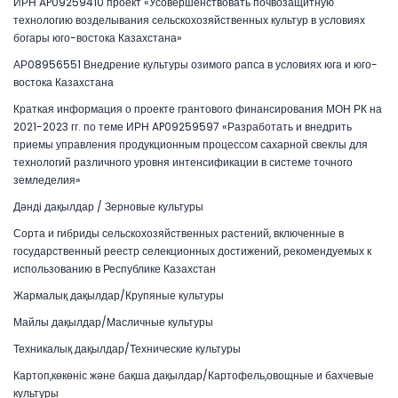
ИРН AP09259410 проект «Усовершенствовать почвозащитную
технологию возделывания сельскохозяйственных культур в условиях
богары юго-востока Казахстана»
АР08956551 Внедрение культуры озимого рапса в условиях юга и юго-
востока Казахстана
Краткая информация о проекте грантового финансирования МОН РК на
2021-2023 гг. по теме ИРН AP09259597 «Разработать и внедрить
приемы управления продукционным процессом сахарной свеклы для
технологий различного уровня интенсификации в системе точного
земледелия»
Дәнді дақылдар / Зерновые культуры
Сорта и гибриды сельскохозяйственных растений, включенные в
государственный реестр селекционных достижений, рекомендуемых к
использованию в Республике Казахстан
Жармалық дақылдар/Крупяные культуры
Майлы дақылдар/Масличные культуры
Техникалық дақылдар/Технические культуры
Картоп,көкөніс және бақша дақылдар/Картофель,овощные и бахчевые
культуры