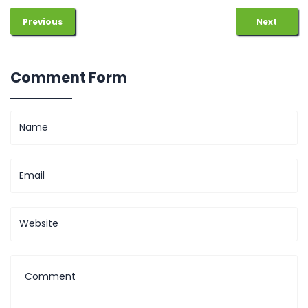
Previous
Next
Comment Form