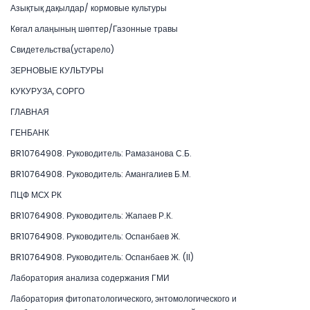
Азықтық дақылдар/ кормовые культуры
Көгал алаңының шөптер/Газонные травы
Свидетельства(устарело)
ЗЕРНОВЫЕ КУЛЬТУРЫ
КУКУРУЗА, СОРГО
ГЛАВНАЯ
ГЕНБАНК
BR10764908. Руководитель: Рамазанова С.Б.
BR10764908. Руководитель: Амангалиев Б.М.
ПЦФ МСХ РК
BR10764908. Руководитель: Жапаев Р.К.
BR10764908. Руководитель: Оспанбаев Ж.
BR10764908. Руководитель: Оспанбаев Ж. (II)
Лаборатория анализа содержания ГМИ
Лаборатория фитопатологического, энтомологического и