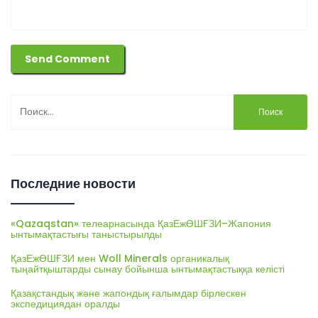
Найти:
Последние новости
«Qazaqstan» телеарнасында ҚазЕжӨШҒЗИ–Жапония
ынтымақтастығы таныстырылды
ҚазЕжӨШҒЗИ мен Woll Minerals органикалық
тыңайтқыштарды сынау бойынша ынтымақтастыққа келісті
Қазақстандық және жапондық ғалымдар бірлескен
экспедициядан оралды