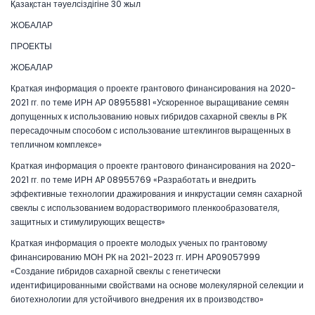
Қазақстан тәуелсіздігіне 30 жыл
ЖОБАЛАР
ПРОЕКТЫ
ЖОБАЛАР
Краткая информация о проекте грантового финансирования на 2020-
2021 гг. по теме ИРН АР 08955881 «Ускоренное выращивание семян
допущенных к использованию новых гибридов сахарной свеклы в РК
пересадочным способом с использование штеклингов выращенных в
тепличном комплексе»
Краткая информация о проекте грантового финансирования на 2020-
2021 гг. по теме ИРН AP 08955769 «Разработать и внедрить
эффективные технологии дражирования и инкрустации семян сахарной
свеклы с использованием водорастворимого пленкообразователя,
защитных и стимулирующих веществ»
Краткая информация о проекте молодых ученых по грантовому
финансированию МОН РК на 2021-2023 гг. ИРН AP09057999
«Создание гибридов сахарной свеклы с генетически
идентифицированными свойствами на основе молекулярной селекции и
биотехнологии для устойчивого внедрения их в производство»