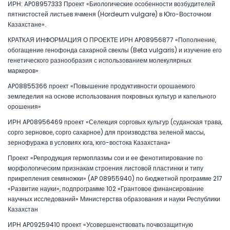
ИРН: AP08957333 Проект «Биологические особенности возбудителей
пятнистостей листьев ячменя (Hordeum vulgare) в Юго-Восточном
Казахстане».
КРАТКАЯ ИНФОРМАЦИЯ О ПРОЕКТЕ ИРН AP08956877 «Пополнение,
обогащение генофонда сахарной свеклы (Beta vulgaris) и изучение его
генетического разнообразия с использованием молекулярных
маркеров»
AP08855366 проект «Повышение продуктивности орошаемого
земледелия на основе использования покровных культур и капельного
орошения»
ИРН AP08956469 проект «Селекция сорговых культур (суданская трава,
сорго зерновое, сорго сахарное) для производства зеленой массы,
зернофуража в условиях юга, юго-востока Казахстана»
Проект «Репродукция гермоплазмы сои и ее фенотипирование по
морфологическим признакам строения листовой пластинки и типу
прикрепления семяножки» (AP 08955940) по бюджетной программе 217
«Развитие науки», подпрограмме 102 «Грантовое финансирование
научных исследований» Министерства образования и науки Республики
Казахстан
ИРН AP09259410 проект «Усовершенствовать почвозащитную