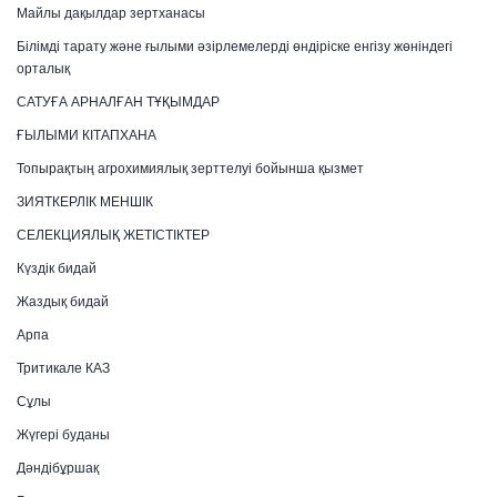
Майлы дақылдар зертханасы
Білімді тарату және ғылыми әзірлемелерді өндіріске енгізу жөніндегі
орталық
САТУҒА АРНАЛҒАН ТҰҚЫМДАР
ҒЫЛЫМИ КІТАПХАНА
Топырақтың агрохимиялық зерттелуі бойынша қызмет
ЗИЯТКЕРЛІК МЕНШІК
СЕЛЕКЦИЯЛЫҚ ЖЕТІСТІКТЕР
Күздік бидай
Жаздық бидай
Арпа
Тритикале КАЗ
Сұлы
Жүгері буданы
Дәндібұршақ