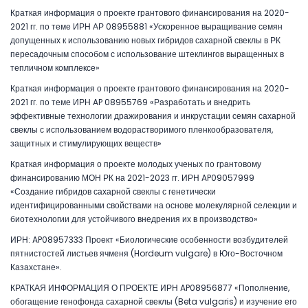
Краткая информация о проекте грантового финансирования на 2020-
2021 гг. по теме ИРН АР 08955881 «Ускоренное выращивание семян
допущенных к использованию новых гибридов сахарной свеклы в РК
пересадочным способом с использование штеклингов выращенных в
тепличном комплексе»
Краткая информация о проекте грантового финансирования на 2020-
2021 гг. по теме ИРН AP 08955769 «Разработать и внедрить
эффективные технологии дражирования и инкрустации семян сахарной
свеклы с использованием водорастворимого пленкообразователя,
защитных и стимулирующих веществ»
Краткая информация о проекте молодых ученых по грантовому
финансированию МОН РК на 2021-2023 гг. ИРН AP09057999
«Создание гибридов сахарной свеклы с генетически
идентифицированными свойствами на основе молекулярной селекции и
биотехнологии для устойчивого внедрения их в производство»
ИРН: AP08957333 Проект «Биологические особенности возбудителей
пятнистостей листьев ячменя (Hordeum vulgare) в Юго-Восточном
Казахстане».
КРАТКАЯ ИНФОРМАЦИЯ О ПРОЕКТЕ ИРН AP08956877 «Пополнение,
обогащение генофонда сахарной свеклы (Beta vulgaris) и изучение его