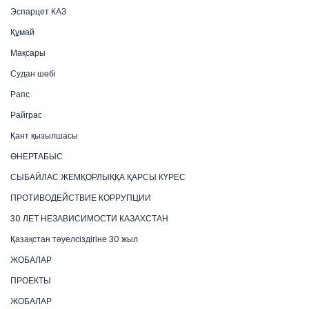
Эспарцет КАЗ
Құмай
Мақсары
Судан шөбі
Рапс
Райграс
Қант қызылшасы
ӨНЕРТАБЫС
СЫБАЙЛАС ЖЕМҚОРЛЫҚҚА ҚАРСЫ КҮРЕС
ПРОТИВОДЕЙСТВИЕ КОРРУПЦИИ
30 ЛЕТ НЕЗАВИСИМОСТИ КАЗАХСТАН
Қазақстан тәуелсіздігіне 30 жыл
ЖОБАЛАР
ПРОЕКТЫ
ЖОБАЛАР