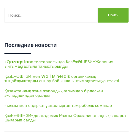
Найти:
Последние новости
«Qazaqstan» телеарнасында ҚазЕжӨШҒЗИ–Жапония
ынтымақтастығы таныстырылды
ҚазЕжӨШҒЗИ мен Woll Minerals органикалық
тыңайтқыштарды сынау бойынша ынтымақтастыққа келісті
Қазақстандық және жапондық ғалымдар бірлескен
экспедициядан оралды
Ғылым мен өндірісті ұштастырған тәжірибелік семинар
ҚазЕжӨШҒЗИ-де академик Рахым Оразәлиевті ақтық сапарға
шығарып салды