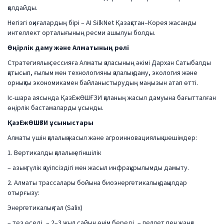
қолдайды.
Негізгі оқиғалардың бірі – AI SilkNet Қазақстан–Корея жасанды
интеллект орталығының ресми ашылуы болды.
Өңірлік даму және Алматының рөлі
Стратегиялық сессияға Алматы қаласының әкімі Дархан Сатыбалды
қатысып, ғылым мен технологияны қалалық даму, экология және
орнықты экономикамен байланыстырудың маңызын атап өтті.
Іс-шара аясында ҚазЕжӨШҒЗИ қаланың жасыл дамуына бағытталған
өңірлік бастамаларды ұсынды.
ҚазЕжӨШҒЗИ ұсыныстары
Алматы үшін қалалық жасыл және агроинновациялық шешімдер:
1. Вертикалды қалалық егіншілік
– азық-түлік қауіпсіздігі мен жасыл инфрақұрылымды дамыту.
2. Алматы трассалары бойына биоэнергетикалық дақылдар
отырғызу:
Энергетикалық тал (Salix)
– тез өседі, – 2–3 жыл сайын өнім береді, – пеллет пен жаңқа