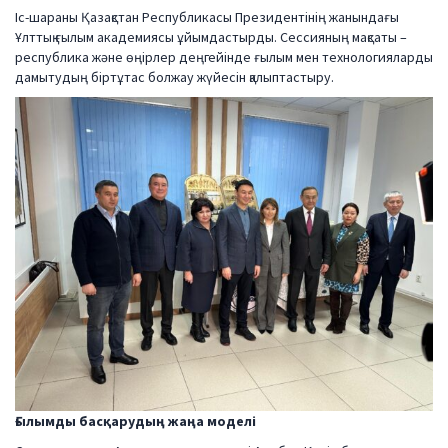
Іс-шараны Қазақстан Республикасы Президентінің жанындағы
Ұлттық ғылым академиясы ұйымдастырды. Сессияның мақсаты –
республика және өңірлер деңгейінде ғылым мен технологияларды
дамытудың біртұтас болжау жүйесін қалыптастыру.
Ғылымды басқарудың жаңа моделі