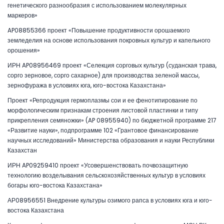
генетического разнообразия с использованием молекулярных
маркеров»
AP08855366 проект «Повышение продуктивности орошаемого
земледелия на основе использования покровных культур и капельного
орошения»
ИРН AP08956469 проект «Селекция сорговых культур (суданская трава,
сорго зерновое, сорго сахарное) для производства зеленой массы,
зернофуража в условиях юга, юго-востока Казахстана»
Проект «Репродукция гермоплазмы сои и ее фенотипирование по
морфологическим признакам строения листовой пластинки и типу
прикрепления семяножки» (AP 08955940) по бюджетной программе 217
«Развитие науки», подпрограмме 102 «Грантовое финансирование
научных исследований» Министерства образования и науки Республики
Казахстан
ИРН AP09259410 проект «Усовершенствовать почвозащитную
технологию возделывания сельскохозяйственных культур в условиях
богары юго-востока Казахстана»
АР08956551 Внедрение культуры озимого рапса в условиях юга и юго-
востока Казахстана