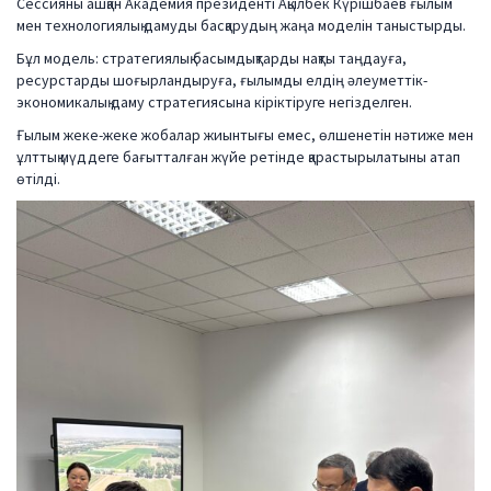
Сессияны ашқан Академия президенті Ақылбек Күрішбаев ғылым
мен технологиялық дамуды басқарудың жаңа моделін таныстырды.
Бұл модель: стратегиялық басымдықтарды нақты таңдауға,
ресурстарды шоғырландыруға, ғылымды елдің әлеуметтік-
экономикалық даму стратегиясына кіріктіруге негізделген.
Ғылым жеке-жеке жобалар жиынтығы емес, өлшенетін нәтиже мен
ұлттық мүддеге бағытталған жүйе ретінде қарастырылатыны атап
өтілді.