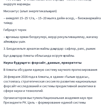
өндіруге жарамды.
Мискантус (алып энергетикалық шөп)
– өнімділігі 15–25 т/га, – 15–20 жылға дейін өседі, – биожанармайға
тиімді.
Гибридті терек
– қорғаныш орман белдеулері, жерді рекультивациялау, жағалау
аймақтары үшін.
3. Биодизельге арналған майлы дақылдар: сафлор, рапс, рыжик
Бұл дақылдар Алматы облысында өсіруге қолайлы.
Наука будущего: форсайт, данные, приоритеты
В Алматы обсудили единую систему научного прогнозирования
26 февраля 2026 года в Алматы, в здании «Ғылым ордасы»,
состоялась стратегическая сессия по развитию национальных
форсайт-исследований и системы предиктивной аналитики в
сфере науки и технологий.
Организатором выступила Национальная академия наук при
Президенте РК. Цель – формирование единой системы