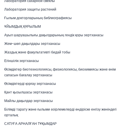
Лаборатория сахарной свеклы
Лаборатория защиты растений
Ғылым докторларының библиографиясы
ҰЙЫМДЫҚ ҚҰРЫЛЫМ
Ауыл шаруашылығы дақылдарының гендік қоры зертханасы
Жем-шөп дақылдары зертханасы
Жаздық және факультативті бидай тобы
Егіншілік зертханасы
Өсімдіктер биотехнологиясы, физиологиясы, биохимиясы және өнім
сапасын бағалау зертханасы
Өсімдіктерді қорғау зертханасы
Қант қызылшасы зертханасы
Майлы дақылдар зертханасы
Білімді тарату және ғылыми әзірлемелерді өндіріске енгізу жөніндегі
орталық
САТУҒА АРНАЛҒАН ТҰҚЫМДАР