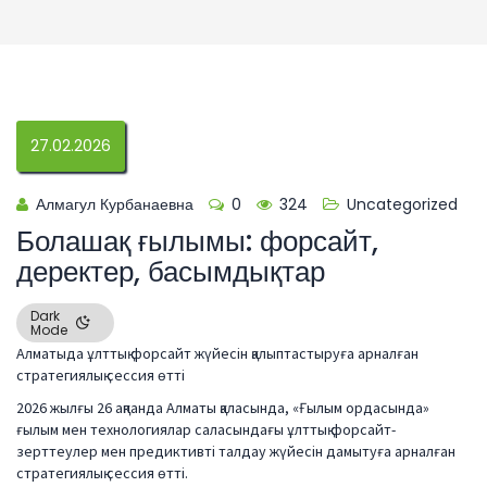
27.02.2026
Алмагул Курбанаевна
0
324
Uncategorized
Болашақ ғылымы: форсайт,
деректер, басымдықтар
Dark
Mode
Алматыда ұлттық форсайт жүйесін қалыптастыруға арналған
стратегиялық сессия өтті
2026 жылғы 26 ақпанда Алматы қаласында, «Ғылым ордасында»
ғылым мен технологиялар саласындағы ұлттық форсайт-
зерттеулер мен предиктивті талдау жүйесін дамытуға арналған
стратегиялық сессия өтті.