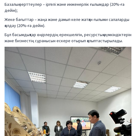
Базалық зерттеулер – іргелі және инженерлік ғылымдар (20%-ға
дейін);
Жеке бағыттар – жаңа және дамып келе жатқан ғылыми салаларды
қолдау (20%-ға дейін).
Бұл басымдықтар өңірлердің ерекшелігін, ресурстық мүмкіндіктерін
және бизнестің сұранысын ескере отырып қалыптастырылады.