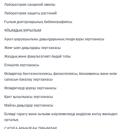
Лаборатория сахарной свеклы
Лаборатория защиты растений
Ғылым докторларының библиографиясы
ҰЙЫМДЫҚ ҚҰРЫЛЫМ
Ауыл шаруашылығы дақылдарының гендік қоры зертханасы
Жем-шөп дақылдары зертханасы
Жаздық және факультативті бидай тобы
Егіншілік зертханасы
Өсімдіктер биотехнологиясы, физиологиясы, биохимиясы және өнім
сапасын бағалау зертханасы
Өсімдіктерді қорғау зертханасы
Қант қызылшасы зертханасы
Майлы дақылдар зертханасы
Білімді тарату және ғылыми әзірлемелерді өндіріске енгізу жөніндегі
орталық
САТУҒА АРНАЛҒАН ТҰҚЫМДАР