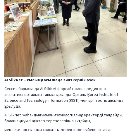
AI SilkNet – ғылымдағы жаңа зияткерлік өзек
Сессия барысында AI SilkNet форсайт және предиктивті
аналитика орталығы таныстырылды. Орталық Korea Institute of
Science and Technology Information (KISTI)-мен әріптестік аясында
құрылуда.
AI SilkNet: жаһандық ғылыми-технологиялық деректерді талдайды,
болашақ «мүмкіндіктер терезелерін» анықтайды,
мемлекеттік ғылыми саясатты деректерге сүйене отырып