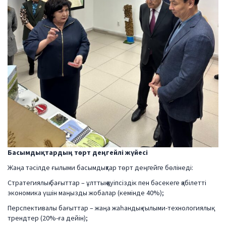
Басымдықтардың төрт деңгейлі жүйесі
Жаңа тәсілде ғылыми басымдықтар төрт деңгейге бөлінеді:
Стратегиялық бағыттар – ұлттық қауіпсіздік пен бәсекеге қабілетті
экономика үшін маңызды жобалар (кемінде 40%);
Перспективалы бағыттар – жаңа жаһандық ғылыми-технологиялық
трендтер (20%-ға дейін);