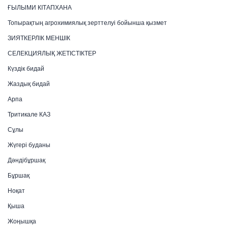
ҒЫЛЫМИ КІТАПХАНА
Топырақтың агрохимиялық зерттелуі бойынша қызмет
ЗИЯТКЕРЛІК МЕНШІК
СЕЛЕКЦИЯЛЫҚ ЖЕТІСТІКТЕР
Күздік бидай
Жаздық бидай
Арпа
Тритикале КАЗ
Сұлы
Жүгері буданы
Дәндібұршақ
Бұршақ
Ноқат
Қыша
Жоңышқа