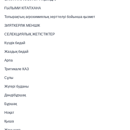
ҒЫЛЫМИ КІТАПХАНА
Топырақтың агрохимиялық зерттелуі бойынша қызмет
ЗИЯТКЕРЛІК МЕНШІК
СЕЛЕКЦИЯЛЫҚ ЖЕТІСТІКТЕР
Күздік бидай
Жаздық бидай
Арпа
Тритикале КАЗ
Сұлы
Жүгері буданы
Дәндібұршақ
Бұршақ
Ноқат
Қыша
Жоңышқа