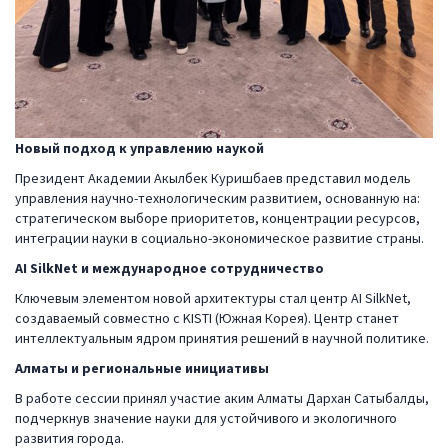
Новый подход к управлению наукой
Президент Академии Акылбек Куришбаев представил модель
управления научно-технологическим развитием, основанную на:
стратегическом выборе приоритетов, концентрации ресурсов,
интеграции науки в социально-экономическое развитие страны.
AI SilkNet и международное сотрудничество
Ключевым элементом новой архитектуры стал центр AI SilkNet,
создаваемый совместно с KISTI (Южная Корея). Центр станет
интеллектуальным ядром принятия решений в научной политике.
Алматы и региональные инициативы
В работе сессии принял участие аким Алматы Дархан Сатыбалды,
подчеркнув значение науки для устойчивого и экологичного
развития города.