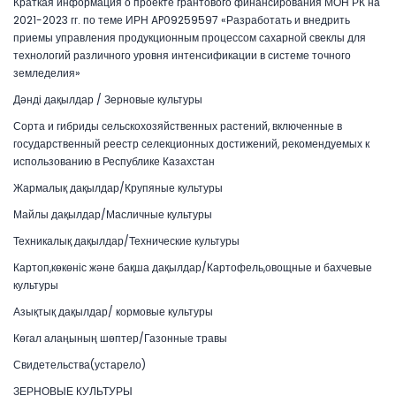
Краткая информация о проекте грантового финансирования МОН РК на
2021-2023 гг. по теме ИРН AP09259597 «Разработать и внедрить
приемы управления продукционным процессом сахарной свеклы для
технологий различного уровня интенсификации в системе точного
земледелия»
Дәнді дақылдар / Зерновые культуры
Сорта и гибриды сельскохозяйственных растений, включенные в
государственный реестр селекционных достижений, рекомендуемых к
использованию в Республике Казахстан
Жармалық дақылдар/Крупяные культуры
Майлы дақылдар/Масличные культуры
Техникалық дақылдар/Технические культуры
Картоп,көкөніс және бақша дақылдар/Картофель,овощные и бахчевые
культуры
Азықтық дақылдар/ кормовые культуры
Көгал алаңының шөптер/Газонные травы
Свидетельства(устарело)
ЗЕРНОВЫЕ КУЛЬТУРЫ