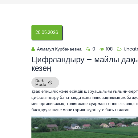
26.05.2026
Алмагул Курбанаевна
0
108
Uncat
Цифрландыру – майлы дақы
кезең
Dark
Mode
Қазақ егіншілік және өсімдік шаруашылығы ғылыми-зе
цифрландыру бағытында жаңа инновациялық жоба жүз
мен органикалық, тәлімі және суармалы егіншілік алқ
басқаруға және мониторинг жүргізуге бағытталған.