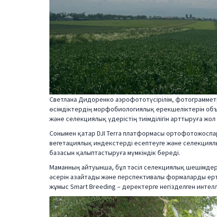
Светлана Дидоренко аэрофототүсірілім, фотограмме
өсімдіктердің морфобиологиялық ерекшеліктерін объ
және селекциялық үдерістің тиімділігін арттыруға жол
Сонымен қатар DJI Terra платформасы ортофотожоспар
вегетациялық индекстерді есептеуге және селекция
базасын қалыптастыруға мүмкіндік береді.
Маманның айтуынша, бұл тәсіл селекциялық шешімде
әсерін азайтады және перспективалы формаларды ер
жұмыс Smart Breeding – деректерге негізделген инте