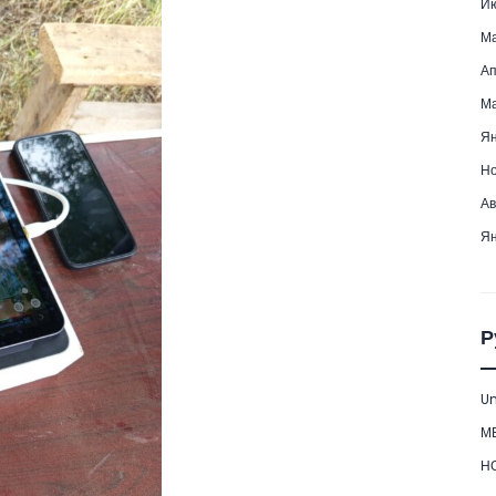
Ию
Ма
Ап
Ма
Ян
Но
Ав
Ян
Р
Un
М
Н