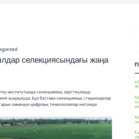
На
egorized
лдар селекциясындағы жаңа
П
«
Ж
рттеу институтында селекциялық зерттеулерді
Қ
еге асырылуда. Бұл бастама селекциялық стационарлар
т
аптарын заманауи цифрлық технологиялар негізінде
ке
Қ
э
Ғы
с