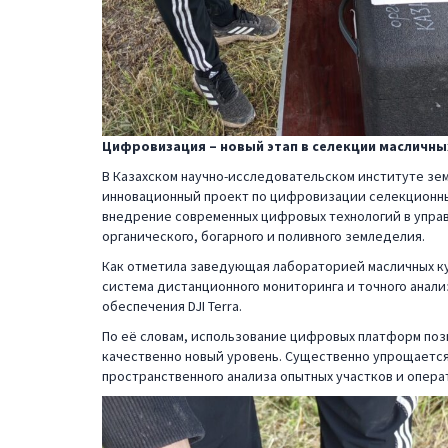
Цифровизация – новый этап в селекции масличны
В Казахском научно-исследовательском институте зе
инновационный проект по цифровизации селекционны
внедрение современных цифровых технологий в упра
органического, богарного и поливного земледелия.
Как отметила заведующая лабораторией масличных ку
система дистанционного мониторинга и точного анали
обеспечения DJI Terra.
По её словам, использование цифровых платформ поз
качественно новый уровень. Существенно упрощается
пространственного анализа опытных участков и опера