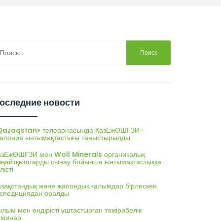
йти:
оследние новости
Qazaqstan» телеарнасында ҚазЕжӨШҒЗИ–
апония ынтымақтастығы таныстырылды
азЕжӨШҒЗИ мен Woll Minerals органикалық
ыңайтқыштарды сынау бойынша ынтымақтастыққа
лісті
азақстандық және жапондық ғалымдар бірлескен
кспедициядан оралды
лым мен өндірісті ұштастырған тәжірибелік
еминар