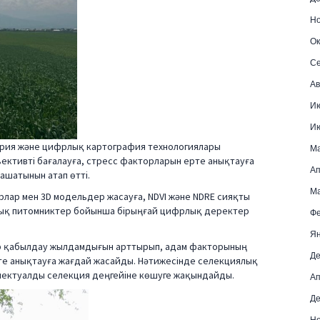
Но
Ок
Се
Ав
И
И
трия және цифрлық картография технологиялары
М
ективті бағалауға, стресс факторларын ерте анықтауға
Ап
 ашатынын атап өтті.
Ма
лар мен 3D модельдер жасауға, NDVI және NDRE сияқты
лық питомниктер бойынша бірыңғай цифрлық деректер
Фе
Ян
р қабылдау жылдамдығын арттырып, адам факторының
Де
те анықтауға жағдай жасайды. Нәтижесінде селекциялық
ллектуалды селекция деңгейіне көшуге жақындайды.
Ап
Де
Но