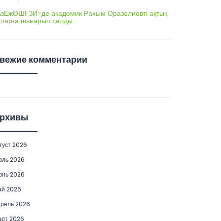
азЕжӨШҒЗИ-де академик Рахым Оразәлиевті ақтық
апарға шығарып салды
вежие комментарии
рхивы
густ 2026
юль 2026
юнь 2026
ай 2026
рель 2026
рт 2026