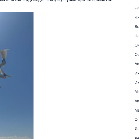
Фе
Ян
Де
Но
Ок
Се
Ав
И
И
М
Ап
Ма
Фе
Ян
Де