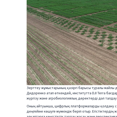
Зерттеу жұмыстарының қазіргі барысы туралы майлы 
Дидоренко атап өткендей, институтта DJI Terra бағд
жүргізу және агробиологиялық деректерді дәл талдау 
Оның айтуынша, цифрлық платформаларды қолдану с
деңгейіне көшуге мүмкіндік беріп отыр. Егістіктердің
алқаптарға кеңістіктік талдау жасау және перспекти