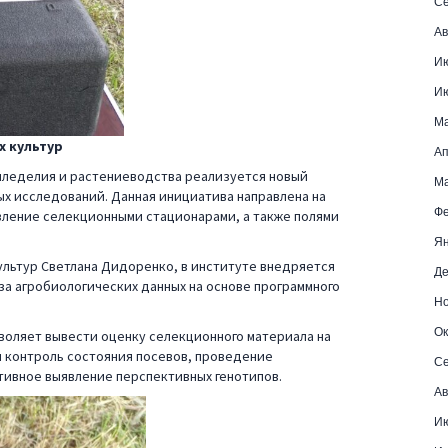
Се
Ав
И
И
М
х культур
Ап
мледелия и растениеводства реализуется новый
Ма
х исследований. Данная инициатива направлена на
Фе
вление селекционными стационарами, а также полями
Ян
льтур Светлана Дидоренко, в институте внедряется
Де
за агробиологических данных на основе программного
Но
Ок
воляет вывести оценку селекционного материала на
 контроль состояния посевов, проведение
Се
тивное выявление перспективных генотипов.
Ав
Ию