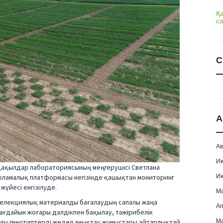
Қ
с
С
А
Ав
И
дақылдар лабораториясының меңгерушісі Светлана
И
арламалық платформасы негізінде қашықтан мониторинг
жүйесі енгізілуде.
М
елекциялық материалды бағалаудың сапалы жаңа
Ап
 жағдайын жоғары дәлдікпен бақылау, тәжірибелік
Ма
валы генотиптерді жедел анықтау жұмыстары айтарлықтай