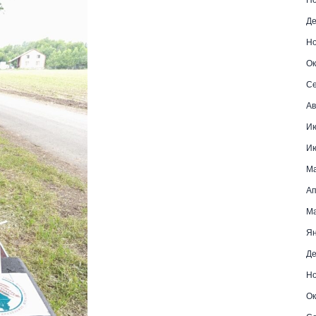
Де
Но
Ок
Се
Ав
Ию
Ию
Ма
Ап
Ма
Ян
Де
Но
Ок