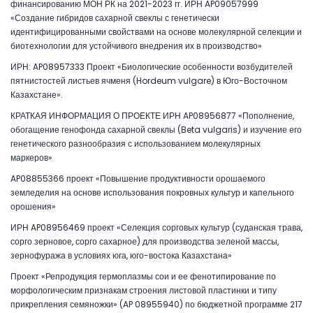
финансированию МОН РК на 2021-2023 гг. ИРН AP09057999
«Создание гибридов сахарной свеклы с генетически
идентифицированными свойствами на основе молекулярной селекции и
биотехнологии для устойчивого внедрения их в производство»
ИРН: AP08957333 Проект «Биологические особенности возбудителей
пятнистостей листьев ячменя (Hordeum vulgare) в Юго-Восточном
Казахстане».
КРАТКАЯ ИНФОРМАЦИЯ О ПРОЕКТЕ ИРН AP08956877 «Пополнение,
обогащение генофонда сахарной свеклы (Beta vulgaris) и изучение его
генетического разнообразия с использованием молекулярных
маркеров»
AP08855366 проект «Повышение продуктивности орошаемого
земледелия на основе использования покровных культур и капельного
орошения»
ИРН AP08956469 проект «Селекция сорговых культур (суданская трава,
сорго зерновое, сорго сахарное) для производства зеленой массы,
зернофуража в условиях юга, юго-востока Казахстана»
Проект «Репродукция гермоплазмы сои и ее фенотипирование по
морфологическим признакам строения листовой пластинки и типу
прикрепления семяножки» (AP 08955940) по бюджетной программе 217