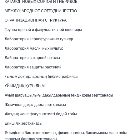
КАТАЛОГ НОВЫХ СОРТОВ И ГИБРИДОВ
МЕЖДУНАРОДНОЕ СОТРУДНИЧЕСТВО
ОГРАНИЗАЦИОННАЯ СТРУКТУРА
Группа яровой и факультативной пшеницы
Лаборатория зернофуражных культур
Лаборатория масличных культур
Лаборатория сахарной свеклы
Лаборатория защиты растений
Ғылым докторларының библиографиясы
ҰЙЫМДЫҚ ҚҰРЫЛЫМ
Ауыл шаруашылығы дақылдарының гендік қоры зертханасы
Жем-шөп дақылдары зертханасы
Жаздық және факультативті бидай тобы
Егіншілік зертханасы
Өсімдіктер биотехнологиясы, физиологиясы, биохимиясы және өнім
сапасын бағалау зертханасы