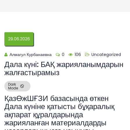
29.06.2026
Алмагул Курбанаевна
0
106
Uncategorized
Дала күні: БАҚ жарияланымдарын
жалғастырамыз
Dark
Mode
ҚазӨжШҒЗИ базасында өткен
Дала күніне қатысты бұқаралық
ақпарат құралдарында
жарияланған материалдарды