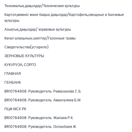
Техникалық дақылдар/Технические культуры
Картоп,көкөніс және бақша дақылдар/Картофель,овощные и бахчевые
культуры
Азықтық дақылдар/ кормовые культуры
Көгал алаңының шөптер/Газонные травы
Свидетельства(устарело)
ЗЕРНОВЫЕ КУЛЬТУРЫ
КУКУРУЗА, СОРГО
ГЛАВНАЯ
ГЕНБАНК
BR10764908. Руководитель: Рамазанова С.Б.
BR10764908. Руководитель: Амангалиев Б.М.
ПЦФ МСХ РК
BR10764908. Руководитель: Жапаев Р.К.
BR10764908. Руководитель: Оспанбаев Ж.