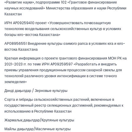
«Развитие науки», подпрограмме 102 «Грантовое финансирование
научных исследований» Министерства образования и науки Республики
Казахстан
ИРН AP09259410 проект «Усовершенствовать почвозащитную
технологию возделывания сельскохозяйственных культур в условиях
богары юго-востока Казахстана»
АР08956551 Внедрение культуры озимого рапса в условиях юга и юго-
востока Казахстана
Краткая информация о проекте грантового финансирования МОН РК на
2021-2023 гг. по теме ИРН AP09259597 «Разработать и внедрить
приемы управления продукционным процессом сахарной свеклы для
технологий различного уровня интенсификации в системе точного
земледелия»
Дәнді дақылдар / Зерновые культуры
Сорта и гибриды сельскохозяйственных растений, включенные в
государственный реестр селекционных достижений, рекомендуемых к
использованию в Республике Казахстан
Жармалық дақылдар/Крупяные культуры
Майлы дақылдар/Масличные культуры