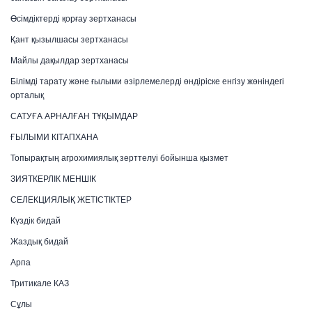
Өсімдіктерді қорғау зертханасы
Қант қызылшасы зертханасы
Майлы дақылдар зертханасы
Білімді тарату және ғылыми әзірлемелерді өндіріске енгізу жөніндегі
орталық
САТУҒА АРНАЛҒАН ТҰҚЫМДАР
ҒЫЛЫМИ КІТАПХАНА
Топырақтың агрохимиялық зерттелуі бойынша қызмет
ЗИЯТКЕРЛІК МЕНШІК
СЕЛЕКЦИЯЛЫҚ ЖЕТІСТІКТЕР
Күздік бидай
Жаздық бидай
Арпа
Тритикале КАЗ
Сұлы