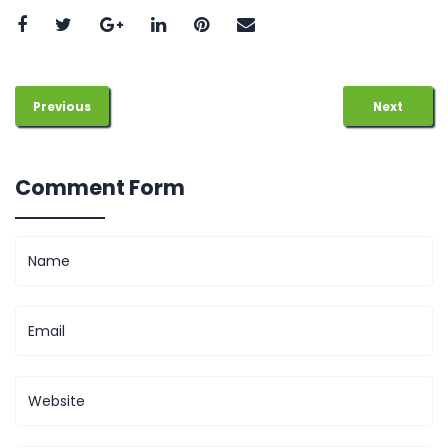
Previous
Next
Comment Form