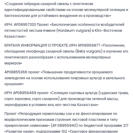
«Создание гибридов сахарной свеклы с генетически
идентифицированными свойствами на основе молекулярной селекции и
биотехнологии для устойчивого внедрения их в производство»
ИРН: AP08957333 Проект «Биологические особенности возбудителей
пятнистостей листьев ячменя (Hordeum vulgare) в Юго-Восточном
Казахстане».
КРАТКАЯ ИНФОРМАЦИЯ О ПРОЕКТЕ ИРН AP08956877 «Пополнение,
обогащение генофонда сахарной свеклы (Beta vulgaris) и изучение его
генетического разнообразия с использованием молекулярных
маркеров»
AP08855366 проект «Повышение продуктивности орошаемого
земледелия на основе использования покровных культур и капельного
орошения»
ИРН AP08956469 проект «Селекция сорговых культур (суданская трава,
сорго зерновое, сорго сахарное) для производства зеленой массы,
зернофуража в условиях юга, юго-востока Казахстана»
Проект «Репродукция гермоплазмы сои и ее фенотипирование по
морфологическим признакам строения листовой пластинки и типу
прикрепления семяножки» (AP 08955940) по бюджетной программе 217
«Развитие науки», подпрограмме 102 «Грантовое финансирование