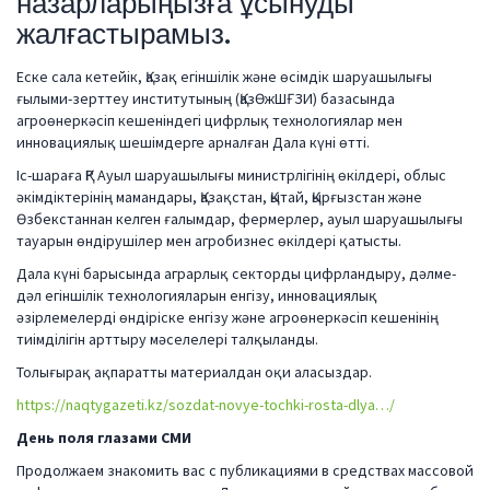
назарларыңызға ұсынуды
жалғастырамыз.
Еске сала кетейік, Қазақ егіншілік және өсімдік шаруашылығы
ғылыми-зерттеу институтының (ҚазӨжШҒЗИ) базасында
агроөнеркәсіп кешеніндегі цифрлық технологиялар мен
инновациялық шешімдерге арналған Дала күні өтті.
Іс-шараға ҚР Ауыл шаруашылығы министрлігінің өкілдері, облыс
әкімдіктерінің мамандары, Қазақстан, Қытай, Қырғызстан және
Өзбекстаннан келген ғалымдар, фермерлер, ауыл шаруашылығы
тауарын өндірушілер мен агробизнес өкілдері қатысты.
Дала күні барысында аграрлық секторды цифрландыру, дәлме-
дәл егіншілік технологияларын енгізу, инновациялық
әзірлемелерді өндіріске енгізу және агроөнеркәсіп кешенінің
тиімділігін арттыру мәселелері талқыланды.
Толығырақ ақпаратты материалдан оқи аласыздар.
https://naqtygazeti.kz/sozdat-novye-tochki-rosta-dlya…/
День поля глазами СМИ
Продолжаем знакомить вас с публикациями в средствах массовой