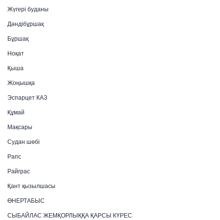
Жүгері буданы
Дәндібұршақ
Бұршақ
Ноқат
Қыша
Жоңышқа
Эспарцет КАЗ
Құмай
Мақсары
Судан шөбі
Рапс
Райграс
Қант қызылшасы
ӨНЕРТАБЫС
СЫБАЙЛАС ЖЕМҚОРЛЫҚҚА ҚАРСЫ КҮРЕС