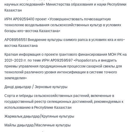
научных исследований» Министерства образования и науки Республики
Казахстан
ИРН AP09259410 проект «Усовершенствовать почвозащитную
технологию возделывания сельскохозяйственных культур в условиях
богары юго-востока Казахстана»
АР08956551 Внедрение культуры озимого рапса в условиях юга и юго-
востока Казахстана
Краткая информация о проекте грантового финансирования МОН РК на
2021-2023 гг. по теме ИРН AP09259597 «Разработать и внедрить
приемы управления продукционным процессом сахарной свеклы для
технологий различного уровня интенсификации в системе точного
земледелия»
Дәнді дақылдар / Зерновые культуры
Сорта и гибриды сельскохозяйственных растений, включенные в
государственный реестр селекционных достижений, рекомендуемых к
использованию в Республике Казахстан
Жармалық дақылдар/Крупяные культуры
Майлы дақылдар/Масличные культуры