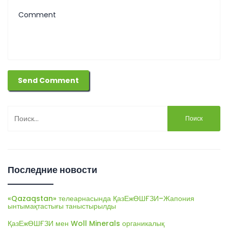
Найти:
Последние новости
«Qazaqstan» телеарнасында ҚазЕжӨШҒЗИ–Жапония
ынтымақтастығы таныстырылды
ҚазЕжӨШҒЗИ мен Woll Minerals органикалық