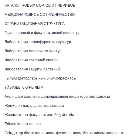
КАТАЛОГ НОВЫХ СОРТОВ И ГИБРИДОВ
МЕЖДУНАРОДНОЕ СОТРУДНИЧЕСТВО
ОГРАНИЗАЦИОННАЯ СТРУКТУРА
Группа яровой и факультативной пшеницы
Лаборатория зернофуражных культур
Лаборатория масличных культур
Лаборатория сахарной свеклы
Лаборатория защиты растений
Ғылым докторларының библиографиясы
ҰЙЫМДЫҚ ҚҰРЫЛЫМ
Ауыл шаруашылығы дақылдарының гендік қоры зертханасы
Жем-шөп дақылдары зертханасы
Жаздық және факультативті бидай тобы
Егіншілік зертханасы
Өсімдіктер биотехнологиясы, физиологиясы, биохимиясы және өнім