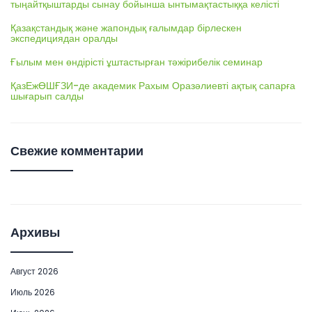
тыңайтқыштарды сынау бойынша ынтымақтастыққа келісті
Қазақстандық және жапондық ғалымдар бірлескен
экспедициядан оралды
Ғылым мен өндірісті ұштастырған тәжірибелік семинар
ҚазЕжӨШҒЗИ-де академик Рахым Оразәлиевті ақтық сапарға
шығарып салды
Свежие комментарии
Архивы
Август 2026
Июль 2026