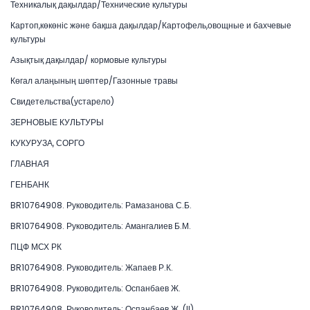
Техникалық дақылдар/Технические культуры
Картоп,көкөніс және бақша дақылдар/Картофель,овощные и бахчевые
культуры
Азықтық дақылдар/ кормовые культуры
Көгал алаңының шөптер/Газонные травы
Свидетельства(устарело)
ЗЕРНОВЫЕ КУЛЬТУРЫ
КУКУРУЗА, СОРГО
ГЛАВНАЯ
ГЕНБАНК
BR10764908. Руководитель: Рамазанова С.Б.
BR10764908. Руководитель: Амангалиев Б.М.
ПЦФ МСХ РК
BR10764908. Руководитель: Жапаев Р.К.
BR10764908. Руководитель: Оспанбаев Ж.
BR10764908. Руководитель: Оспанбаев Ж. (II)