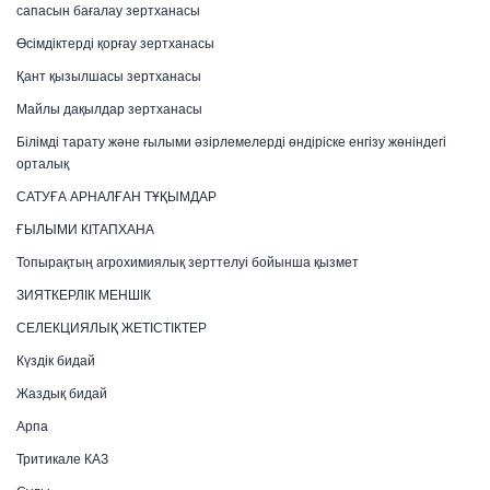
сапасын бағалау зертханасы
Өсімдіктерді қорғау зертханасы
Қант қызылшасы зертханасы
Майлы дақылдар зертханасы
Білімді тарату және ғылыми әзірлемелерді өндіріске енгізу жөніндегі
орталық
САТУҒА АРНАЛҒАН ТҰҚЫМДАР
ҒЫЛЫМИ КІТАПХАНА
Топырақтың агрохимиялық зерттелуі бойынша қызмет
ЗИЯТКЕРЛІК МЕНШІК
СЕЛЕКЦИЯЛЫҚ ЖЕТІСТІКТЕР
Күздік бидай
Жаздық бидай
Арпа
Тритикале КАЗ