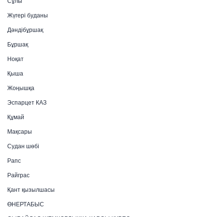
Сұлы
Жүгері буданы
Дәндібұршақ
Бұршақ
Ноқат
Қыша
Жоңышқа
Эспарцет КАЗ
Құмай
Мақсары
Судан шөбі
Рапс
Райграс
Қант қызылшасы
ӨНЕРТАБЫС