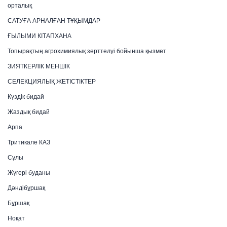
орталық
САТУҒА АРНАЛҒАН ТҰҚЫМДАР
ҒЫЛЫМИ КІТАПХАНА
Топырақтың агрохимиялық зерттелуі бойынша қызмет
ЗИЯТКЕРЛІК МЕНШІК
СЕЛЕКЦИЯЛЫҚ ЖЕТІСТІКТЕР
Күздік бидай
Жаздық бидай
Арпа
Тритикале КАЗ
Сұлы
Жүгері буданы
Дәндібұршақ
Бұршақ
Ноқат