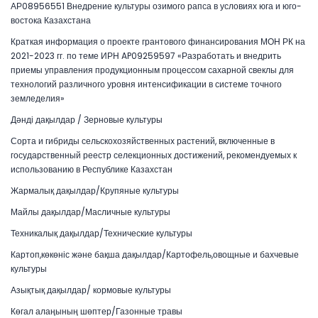
АР08956551 Внедрение культуры озимого рапса в условиях юга и юго-
востока Казахстана
Краткая информация о проекте грантового финансирования МОН РК на
2021-2023 гг. по теме ИРН AP09259597 «Разработать и внедрить
приемы управления продукционным процессом сахарной свеклы для
технологий различного уровня интенсификации в системе точного
земледелия»
Дәнді дақылдар / Зерновые культуры
Сорта и гибриды сельскохозяйственных растений, включенные в
государственный реестр селекционных достижений, рекомендуемых к
использованию в Республике Казахстан
Жармалық дақылдар/Крупяные культуры
Майлы дақылдар/Масличные культуры
Техникалық дақылдар/Технические культуры
Картоп,көкөніс және бақша дақылдар/Картофель,овощные и бахчевые
культуры
Азықтық дақылдар/ кормовые культуры
Көгал алаңының шөптер/Газонные травы