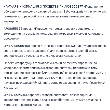
КРАТКАЯ ИНФОРМАЦИЯ О ПРОЕКТЕ ИРН AP08956877 «Пополнение,
обогащение генофонда сахарной свеклы (Beta vulgaris) и изучение его
генетического разнообразия с использованием молекулярных
маркеров»
AP08855366 проект «Повышение продуктивности орошаемого
земледелия на основе использования покровных культур и капельного
орошения»
ИРН AP08956469 проект «Селекция сорговых культур (суданская трава,
сорго зерновое, сорго сахарное) для производства зеленой массы,
зернофуража в условиях юга, юго-востока Казахстана»
Проект «Репродукция гермоплазмы сои и ее фенотипирование по
морфологическим признакам строения листовой пластинки и типу
прикрепления семяножки» (AP 08955940) по бюджетной программе 217
«Развитие науки», подпрограмме 102 «Грантовое финансирование
научных исследований» Министерства образования и науки Республики
Казахстан
ИРН AP09259410 проект «Усовершенствовать почвозащитную
технологию возделывания сельскохозяйственных культур в условиях
богары юго-востока Казахстана»