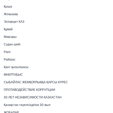
Қыша
Жоңышқа
Эспарцет КАЗ
Құмай
Мақсары
Судан шөбі
Рапс
Райграс
Қант қызылшасы
ӨНЕРТАБЫС
СЫБАЙЛАС ЖЕМҚОРЛЫҚҚА ҚАРСЫ КҮРЕС
ПРОТИВОДЕЙСТВИЕ КОРРУПЦИИ
30 ЛЕТ НЕЗАВИСИМОСТИ КАЗАХСТАН
Қазақстан тәуелсіздігіне 30 жыл
ЖОБАЛАР