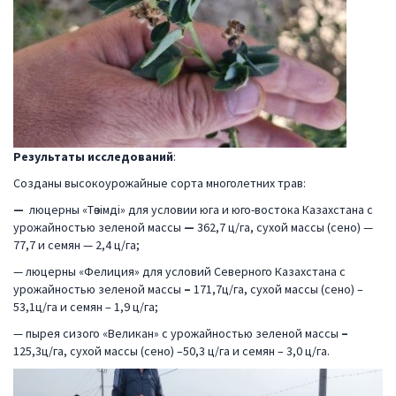
Результаты исследований
:
Созданы высокоурожайные сорта многолетних трав:
—
люцерны «Төзімді» для условии юга и юго-востока Казахстана с
урожайностью зеленой массы
—
362,7 ц/га, сухой массы (сено) —
77,7 и семян — 2,4 ц/га;
— люцерны «Фелиция» для условий Северного Казахстана с
урожайностью зеленой массы
–
171,7ц/га, сухой массы (сено) –
53,1ц/га и семян – 1,9 ц/га;
— пырея сизого «Великан» с урожайностью зеленой массы
–
125,3ц/га, сухой массы (сено) –50,3 ц/га и семян – 3,0 ц/га.