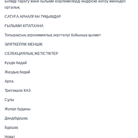
Білімді тарату және ғылыми әзірлемелерді өндіріске енгізу жөніндегі
орталық
САТУҒА АРНАЛҒАН ТҰҚЫМДАР
ҒЫЛЫМИ КІТАПХАНА
Топырақтың агрохимиялық зерттелуі бойынша қызмет
ЗИЯТКЕРЛІК МЕНШІК
СЕЛЕКЦИЯЛЫҚ ЖЕТІСТІКТЕР
Күздік бидай
Жаздық бидай
Арпа
Тритикале КАЗ
Сұлы
Жүгері буданы
Дәндібұршақ
Бұршақ
Ноқат