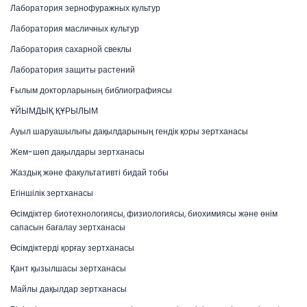
Лаборатория зернофуражных культур
Лаборатория масличных культур
Лаборатория сахарной свеклы
Лаборатория защиты растений
Ғылым докторларының библиографиясы
ҰЙЫМДЫҚ ҚҰРЫЛЫМ
Ауыл шаруашылығы дақылдарының гендік қоры зертханасы
Жем-шөп дақылдары зертханасы
Жаздық және факультативті бидай тобы
Егіншілік зертханасы
Өсімдіктер биотехнологиясы, физиологиясы, биохимиясы және өнім
сапасын бағалау зертханасы
Өсімдіктерді қорғау зертханасы
Қант қызылшасы зертханасы
Майлы дақылдар зертханасы