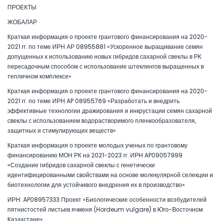
ПРОЕКТЫ
ЖОБАЛАР
Краткая информация о проекте грантового финансирования на 2020-
2021 гг. по теме ИРН АР 08955881 «Ускоренное выращивание семян
допущенных к использованию новых гибридов сахарной свеклы в РК
пересадочным способом с использование штеклингов выращенных в
тепличном комплексе»
Краткая информация о проекте грантового финансирования на 2020-
2021 гг. по теме ИРН AP 08955769 «Разработать и внедрить
эффективные технологии дражирования и инкрустации семян сахарной
свеклы с использованием водорастворимого пленкообразователя,
защитных и стимулирующих веществ»
Краткая информация о проекте молодых ученых по грантовому
финансированию МОН РК на 2021-2023 гг. ИРН AP09057999
«Создание гибридов сахарной свеклы с генетически
идентифицированными свойствами на основе молекулярной селекции и
биотехнологии для устойчивого внедрения их в производство»
ИРН: AP08957333 Проект «Биологические особенности возбудителей
пятнистостей листьев ячменя (Hordeum vulgare) в Юго-Восточном
Казахстане».