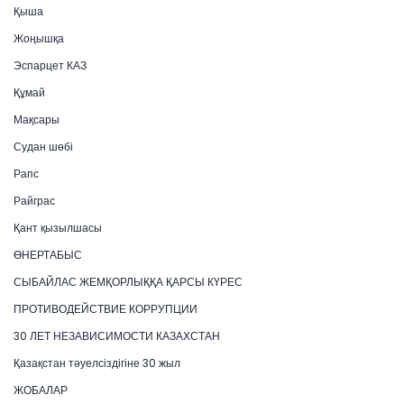
Қыша
Жоңышқа
Эспарцет КАЗ
Құмай
Мақсары
Судан шөбі
Рапс
Райграс
Қант қызылшасы
ӨНЕРТАБЫС
СЫБАЙЛАС ЖЕМҚОРЛЫҚҚА ҚАРСЫ КҮРЕС
ПРОТИВОДЕЙСТВИЕ КОРРУПЦИИ
30 ЛЕТ НЕЗАВИСИМОСТИ КАЗАХСТАН
Қазақстан тәуелсіздігіне 30 жыл
ЖОБАЛАР