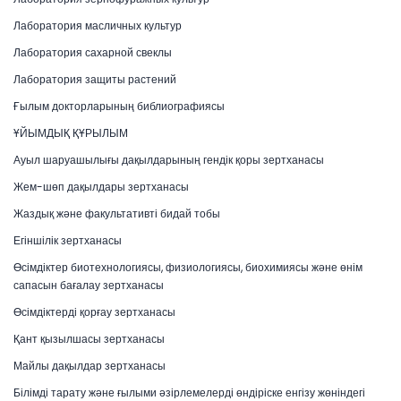
Лаборатория масличных культур
Лаборатория сахарной свеклы
Лаборатория защиты растений
Ғылым докторларының библиографиясы
ҰЙЫМДЫҚ ҚҰРЫЛЫМ
Ауыл шаруашылығы дақылдарының гендік қоры зертханасы
Жем-шөп дақылдары зертханасы
Жаздық және факультативті бидай тобы
Егіншілік зертханасы
Өсімдіктер биотехнологиясы, физиологиясы, биохимиясы және өнім
сапасын бағалау зертханасы
Өсімдіктерді қорғау зертханасы
Қант қызылшасы зертханасы
Майлы дақылдар зертханасы
Білімді тарату және ғылыми әзірлемелерді өндіріске енгізу жөніндегі