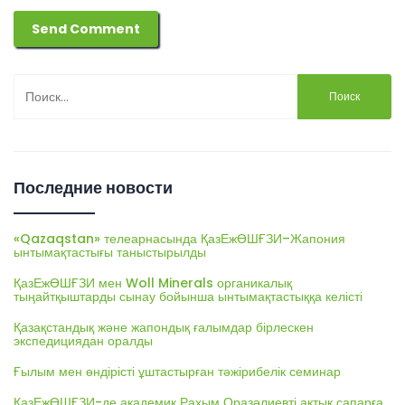
Найти:
Последние новости
«Qazaqstan» телеарнасында ҚазЕжӨШҒЗИ–Жапония
ынтымақтастығы таныстырылды
ҚазЕжӨШҒЗИ мен Woll Minerals органикалық
тыңайтқыштарды сынау бойынша ынтымақтастыққа келісті
Қазақстандық және жапондық ғалымдар бірлескен
экспедициядан оралды
Ғылым мен өндірісті ұштастырған тәжірибелік семинар
ҚазЕжӨШҒЗИ-де академик Рахым Оразәлиевті ақтық сапарға