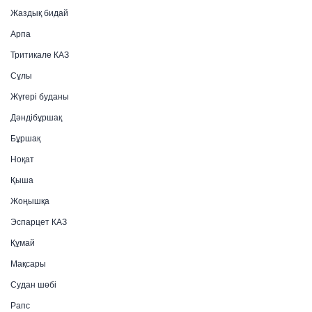
Жаздық бидай
Арпа
Тритикале КАЗ
Сұлы
Жүгері буданы
Дәндібұршақ
Бұршақ
Ноқат
Қыша
Жоңышқа
Эспарцет КАЗ
Құмай
Мақсары
Судан шөбі
Рапс