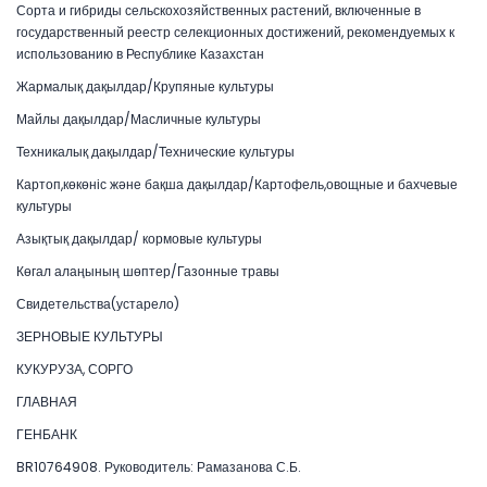
Сорта и гибриды сельскохозяйственных растений, включенные в
государственный реестр селекционных достижений, рекомендуемых к
использованию в Республике Казахстан
Жармалық дақылдар/Крупяные культуры
Майлы дақылдар/Масличные культуры
Техникалық дақылдар/Технические культуры
Картоп,көкөніс және бақша дақылдар/Картофель,овощные и бахчевые
культуры
Азықтық дақылдар/ кормовые культуры
Көгал алаңының шөптер/Газонные травы
Свидетельства(устарело)
ЗЕРНОВЫЕ КУЛЬТУРЫ
КУКУРУЗА, СОРГО
ГЛАВНАЯ
ГЕНБАНК
BR10764908. Руководитель: Рамазанова С.Б.