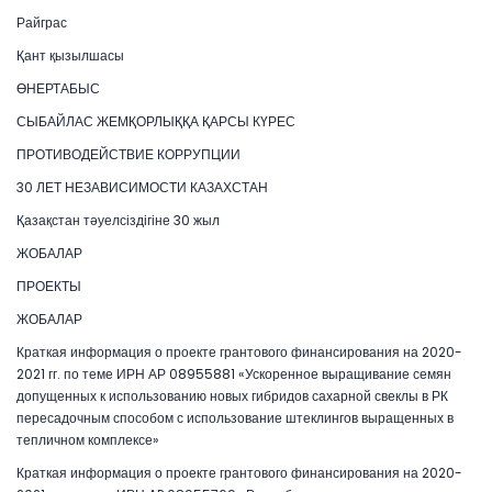
Райграс
Қант қызылшасы
ӨНЕРТАБЫС
СЫБАЙЛАС ЖЕМҚОРЛЫҚҚА ҚАРСЫ КҮРЕС
ПРОТИВОДЕЙСТВИЕ КОРРУПЦИИ
30 ЛЕТ НЕЗАВИСИМОСТИ КАЗАХСТАН
Қазақстан тәуелсіздігіне 30 жыл
ЖОБАЛАР
ПРОЕКТЫ
ЖОБАЛАР
Краткая информация о проекте грантового финансирования на 2020-
2021 гг. по теме ИРН АР 08955881 «Ускоренное выращивание семян
допущенных к использованию новых гибридов сахарной свеклы в РК
пересадочным способом с использование штеклингов выращенных в
тепличном комплексе»
Краткая информация о проекте грантового финансирования на 2020-