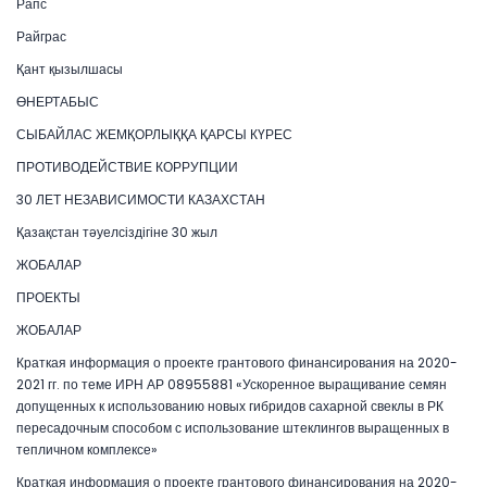
Рапс
Райграс
Қант қызылшасы
ӨНЕРТАБЫС
СЫБАЙЛАС ЖЕМҚОРЛЫҚҚА ҚАРСЫ КҮРЕС
ПРОТИВОДЕЙСТВИЕ КОРРУПЦИИ
30 ЛЕТ НЕЗАВИСИМОСТИ КАЗАХСТАН
Қазақстан тәуелсіздігіне 30 жыл
ЖОБАЛАР
ПРОЕКТЫ
ЖОБАЛАР
Краткая информация о проекте грантового финансирования на 2020-
2021 гг. по теме ИРН АР 08955881 «Ускоренное выращивание семян
допущенных к использованию новых гибридов сахарной свеклы в РК
пересадочным способом с использование штеклингов выращенных в
тепличном комплексе»
Краткая информация о проекте грантового финансирования на 2020-