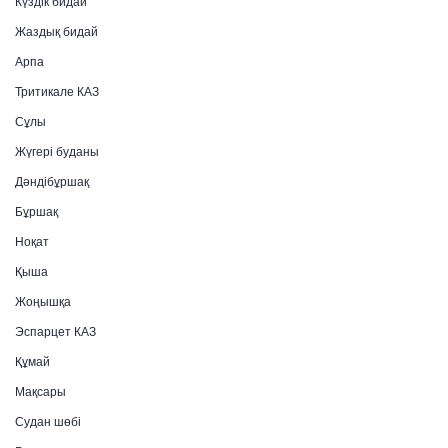
Күздік бидай
Жаздық бидай
Арпа
Тритикале КАЗ
Сұлы
Жүгері буданы
Дәндібұршақ
Бұршақ
Ноқат
Қыша
Жоңышқа
Эспарцет КАЗ
Құмай
Мақсары
Судан шөбі