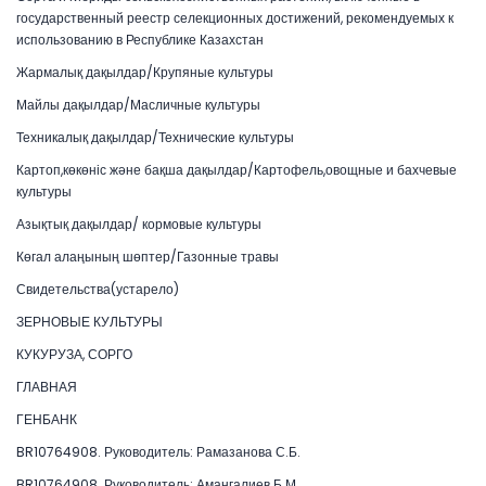
государственный реестр селекционных достижений, рекомендуемых к
использованию в Республике Казахстан
Жармалық дақылдар/Крупяные культуры
Майлы дақылдар/Масличные культуры
Техникалық дақылдар/Технические культуры
Картоп,көкөніс және бақша дақылдар/Картофель,овощные и бахчевые
культуры
Азықтық дақылдар/ кормовые культуры
Көгал алаңының шөптер/Газонные травы
Свидетельства(устарело)
ЗЕРНОВЫЕ КУЛЬТУРЫ
КУКУРУЗА, СОРГО
ГЛАВНАЯ
ГЕНБАНК
BR10764908. Руководитель: Рамазанова С.Б.
BR10764908. Руководитель: Амангалиев Б.М.