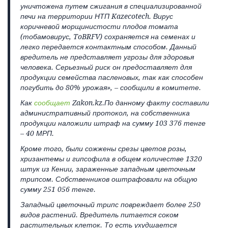
уничтожена путем сжигания в специализированной
печи на территории НТП Kazecotech. Вирус
коричневой морщинистости плодов томата
(тобамовирус, ToBRFV) сохраняется на семенах и
легко передается контактным способом. Данный
вредитель не представляет угрозы для здоровья
человека. Серьезный риск он предоставляет для
продукции семейства пасленовых, так как способен
погубить до 80% урожая», – сообщили в комитете.
Как
сообщает
Zakon.kz.По данному факту составили
административный протокол, на собственника
продукции наложили штраф на сумму 103 376 тенге
– 40 МРП.
Кроме того, были сожжены срезы цветов розы,
хризантемы и гипсофила в общем количестве 1320
штук из Кении, зараженные западным цветочным
трипсом. Собственников оштрафовали на общую
сумму 251 056 тенге.
Западный цветочный трипс повреждает более 250
видов растений. Вредитель питается соком
растительных клеток. То есть ухудшается