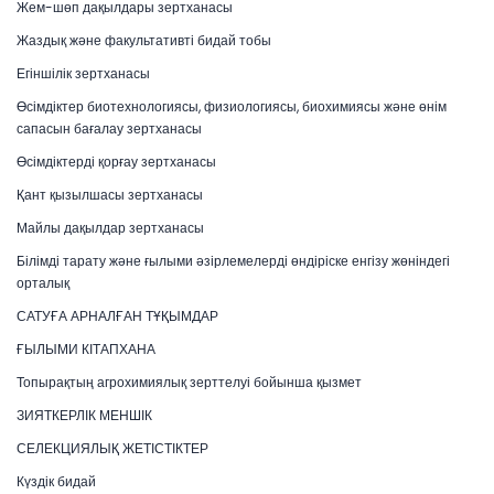
Жем-шөп дақылдары зертханасы
Жаздық және факультативті бидай тобы
Егіншілік зертханасы
Өсімдіктер биотехнологиясы, физиологиясы, биохимиясы және өнім
сапасын бағалау зертханасы
Өсімдіктерді қорғау зертханасы
Қант қызылшасы зертханасы
Майлы дақылдар зертханасы
Білімді тарату және ғылыми әзірлемелерді өндіріске енгізу жөніндегі
орталық
САТУҒА АРНАЛҒАН ТҰҚЫМДАР
ҒЫЛЫМИ КІТАПХАНА
Топырақтың агрохимиялық зерттелуі бойынша қызмет
ЗИЯТКЕРЛІК МЕНШІК
СЕЛЕКЦИЯЛЫҚ ЖЕТІСТІКТЕР
Күздік бидай