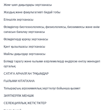
Жем-шөп дақылдары зертханасы
Жаздық және факультативті бидай тобы
Егіншілік зертханасы
Өсімдіктер биотехнологиясы, физиологиясы, биохимиясы және өнім
сапасын бағалау зертханасы
Өсімдіктерді қорғау зертханасы
Қант қызылшасы зертханасы
Майлы дақылдар зертханасы
Білімді тарату және ғылыми әзірлемелерді өндіріске енгізу жөніндегі
орталық
САТУҒА АРНАЛҒАН ТҰҚЫМДАР
ҒЫЛЫМИ КІТАПХАНА
Топырақтың агрохимиялық зерттелуі бойынша қызмет
ЗИЯТКЕРЛІК МЕНШІК
СЕЛЕКЦИЯЛЫҚ ЖЕТІСТІКТЕР