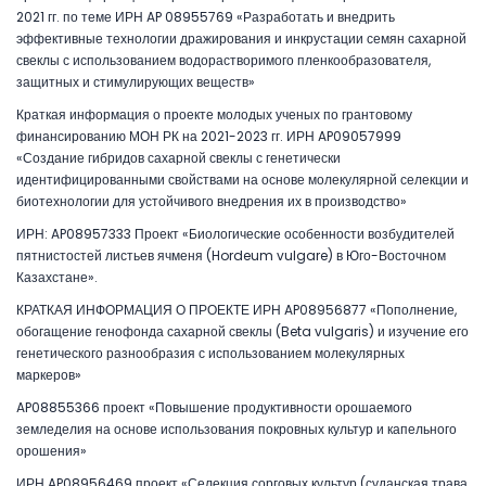
2021 гг. по теме ИРН AP 08955769 «Разработать и внедрить
эффективные технологии дражирования и инкрустации семян сахарной
свеклы с использованием водорастворимого пленкообразователя,
защитных и стимулирующих веществ»
Краткая информация о проекте молодых ученых по грантовому
финансированию МОН РК на 2021-2023 гг. ИРН AP09057999
«Создание гибридов сахарной свеклы с генетически
идентифицированными свойствами на основе молекулярной селекции и
биотехнологии для устойчивого внедрения их в производство»
ИРН: AP08957333 Проект «Биологические особенности возбудителей
пятнистостей листьев ячменя (Hordeum vulgare) в Юго-Восточном
Казахстане».
КРАТКАЯ ИНФОРМАЦИЯ О ПРОЕКТЕ ИРН AP08956877 «Пополнение,
обогащение генофонда сахарной свеклы (Beta vulgaris) и изучение его
генетического разнообразия с использованием молекулярных
маркеров»
AP08855366 проект «Повышение продуктивности орошаемого
земледелия на основе использования покровных культур и капельного
орошения»
ИРН AP08956469 проект «Селекция сорговых культур (суданская трава,