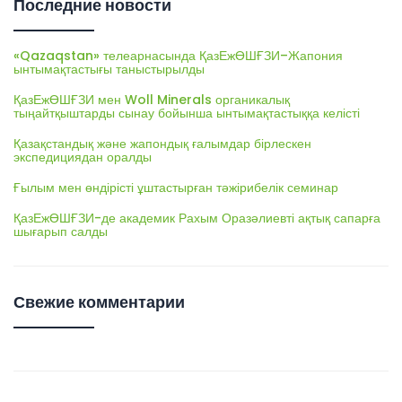
Последние новости
«Qazaqstan» телеарнасында ҚазЕжӨШҒЗИ–Жапония
ынтымақтастығы таныстырылды
ҚазЕжӨШҒЗИ мен Woll Minerals органикалық
тыңайтқыштарды сынау бойынша ынтымақтастыққа келісті
Қазақстандық және жапондық ғалымдар бірлескен
экспедициядан оралды
Ғылым мен өндірісті ұштастырған тәжірибелік семинар
ҚазЕжӨШҒЗИ-де академик Рахым Оразәлиевті ақтық сапарға
шығарып салды
Свежие комментарии