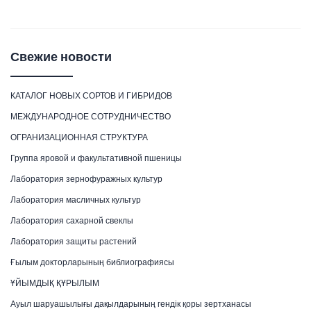
Свежие новости
КАТАЛОГ НОВЫХ СОРТОВ И ГИБРИДОВ
МЕЖДУНАРОДНОЕ СОТРУДНИЧЕСТВО
ОГРАНИЗАЦИОННАЯ СТРУКТУРА
Группа яровой и факультативной пшеницы
Лаборатория зернофуражных культур
Лаборатория масличных культур
Лаборатория сахарной свеклы
Лаборатория защиты растений
Ғылым докторларының библиографиясы
ҰЙЫМДЫҚ ҚҰРЫЛЫМ
Ауыл шаруашылығы дақылдарының гендік қоры зертханасы