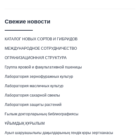
Свежие новости
КАТАЛОГ НОВЫХ СОРТОВ И ГИБРИДОВ
МЕЖДУНАРОДНОЕ СОТРУДНИЧЕСТВО
ОГРАНИЗАЦИОННАЯ СТРУКТУРА
Группа яровой и факультативной пшеницы
Лаборатория зернофуражных культур
Лаборатория масличных культур
Лаборатория сахарной свеклы
Лаборатория защиты растений
Ғылым докторларының библиографиясы
ҰЙЫМДЫҚ ҚҰРЫЛЫМ
Ауыл шаруашылығы дақылдарының гендік қоры зертханасы