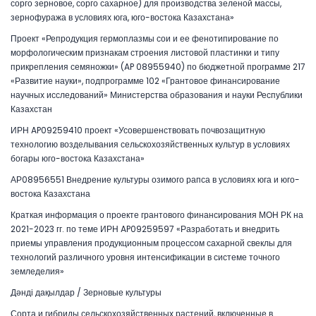
сорго зерновое, сорго сахарное) для производства зеленой массы,
зернофуража в условиях юга, юго-востока Казахстана»
Проект «Репродукция гермоплазмы сои и ее фенотипирование по
морфологическим признакам строения листовой пластинки и типу
прикрепления семяножки» (AP 08955940) по бюджетной программе 217
«Развитие науки», подпрограмме 102 «Грантовое финансирование
научных исследований» Министерства образования и науки Республики
Казахстан
ИРН AP09259410 проект «Усовершенствовать почвозащитную
технологию возделывания сельскохозяйственных культур в условиях
богары юго-востока Казахстана»
АР08956551 Внедрение культуры озимого рапса в условиях юга и юго-
востока Казахстана
Краткая информация о проекте грантового финансирования МОН РК на
2021-2023 гг. по теме ИРН AP09259597 «Разработать и внедрить
приемы управления продукционным процессом сахарной свеклы для
технологий различного уровня интенсификации в системе точного
земледелия»
Дәнді дақылдар / Зерновые культуры
Сорта и гибриды сельскохозяйственных растений, включенные в