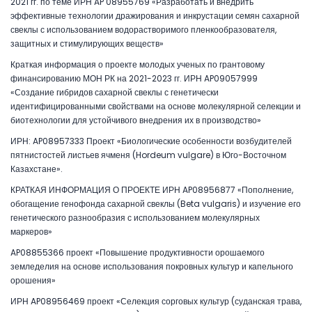
2021 гг. по теме ИРН AP 08955769 «Разработать и внедрить
эффективные технологии дражирования и инкрустации семян сахарной
свеклы с использованием водорастворимого пленкообразователя,
защитных и стимулирующих веществ»
Краткая информация о проекте молодых ученых по грантовому
финансированию МОН РК на 2021-2023 гг. ИРН AP09057999
«Создание гибридов сахарной свеклы с генетически
идентифицированными свойствами на основе молекулярной селекции и
биотехнологии для устойчивого внедрения их в производство»
ИРН: AP08957333 Проект «Биологические особенности возбудителей
пятнистостей листьев ячменя (Hordeum vulgare) в Юго-Восточном
Казахстане».
КРАТКАЯ ИНФОРМАЦИЯ О ПРОЕКТЕ ИРН AP08956877 «Пополнение,
обогащение генофонда сахарной свеклы (Beta vulgaris) и изучение его
генетического разнообразия с использованием молекулярных
маркеров»
AP08855366 проект «Повышение продуктивности орошаемого
земледелия на основе использования покровных культур и капельного
орошения»
ИРН AP08956469 проект «Селекция сорговых культур (суданская трава,