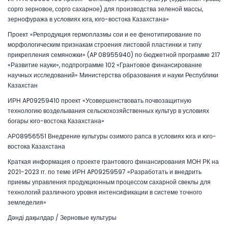
сорго зерновое, сорго сахарное) для производства зеленой массы,
зернофуража в условиях юга, юго-востока Казахстана»
Проект «Репродукция гермоплазмы сои и ее фенотипирование по
морфологическим признакам строения листовой пластинки и типу
прикрепления семяножки» (AP 08955940) по бюджетной программе 217
«Развитие науки», подпрограмме 102 «Грантовое финансирование
научных исследований» Министерства образования и науки Республики
Казахстан
ИРН AP09259410 проект «Усовершенствовать почвозащитную
технологию возделывания сельскохозяйственных культур в условиях
богары юго-востока Казахстана»
АР08956551 Внедрение культуры озимого рапса в условиях юга и юго-
востока Казахстана
Краткая информация о проекте грантового финансирования МОН РК на
2021-2023 гг. по теме ИРН AP09259597 «Разработать и внедрить
приемы управления продукционным процессом сахарной свеклы для
технологий различного уровня интенсификации в системе точного
земледелия»
Дәнді дақылдар / Зерновые культуры