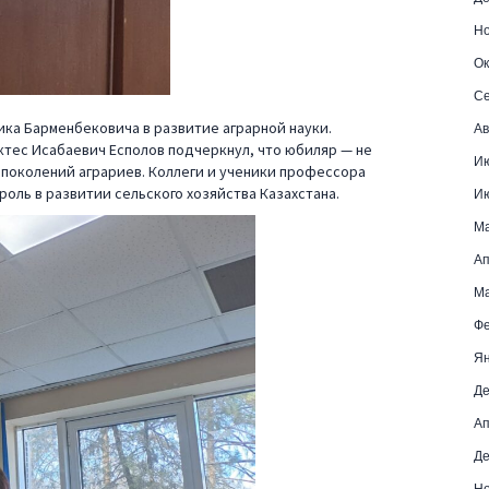
Но
Ок
Се
ка Барменбековича в развитие аграрной науки.
Ав
ктес Исабаевич Есполов подчеркнул, что юбиляр — не
И
 поколений аграриев. Коллеги и ученики профессора
оль в развитии сельского хозяйства Казахстана.
И
М
Ап
Ма
Фе
Ян
Де
Ап
Де
Но