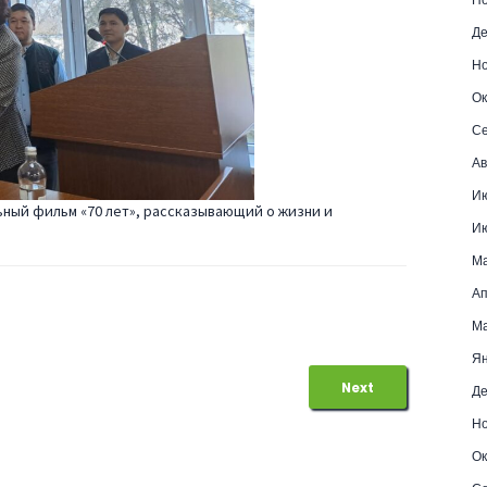
Де
Но
Ок
Се
Ав
Ию
ный фильм «70 лет», рассказывающий о жизни и
Ию
Ма
Ап
Ма
Ян
Next
Де
Но
Ок