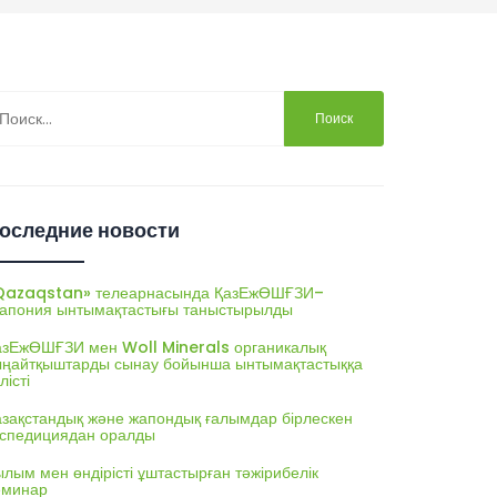
йти:
оследние новости
Qazaqstan» телеарнасында ҚазЕжӨШҒЗИ–
апония ынтымақтастығы таныстырылды
азЕжӨШҒЗИ мен Woll Minerals органикалық
ыңайтқыштарды сынау бойынша ынтымақтастыққа
лісті
азақстандық және жапондық ғалымдар бірлескен
кспедициядан оралды
лым мен өндірісті ұштастырған тәжірибелік
еминар