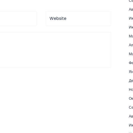
Се
Ав
И
И
М
Ап
Ма
Фе
Ян
Де
Но
Ок
Се
Ав
Ию