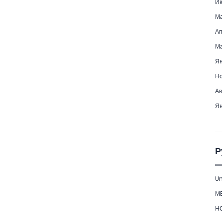
Ию
Ма
Ап
Ма
Ян
Но
Ав
Ян
Р
Un
М
Н