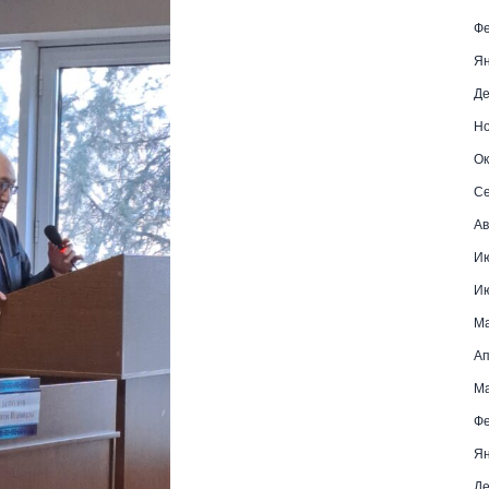
Фе
Ян
Де
Но
Ок
Се
Ав
И
И
М
Ап
Ма
Фе
Ян
Де