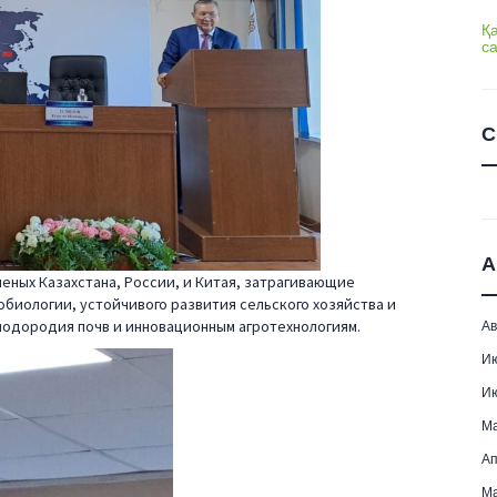
Қ
с
С
А
ченых Казахстана, России, и Китая, затрагивающие
биологии, устойчивого развития сельского хозяйства и
лодородия почв и инновационным агротехнологиям.
Ав
И
И
М
Ап
Ма