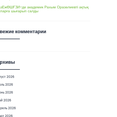
азЕжӨШҒЗИ-де академик Рахым Оразәлиевті ақтық
апарға шығарып салды
вежие комментарии
рхивы
густ 2026
юль 2026
юнь 2026
ай 2026
рель 2026
рт 2026