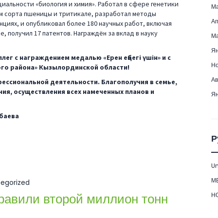
иальности «биология и химия». Работал в сфере генетики
Ма
ям сорта пшеницы и тритикале, разработал методы
Ап
циях, и опубликовал более 180 научных работ, включая
, получил 17 патентов. Награждён за вклад в науку
Ма
Ян
ег с награждением медалью «Ерен еңбегі үшін» и с
Но
го района» Кызылординской области!
Ав
ессиональной деятельности. Благополучия в семье,
чия, осуществления всех намеченных планов и
Ян
убаева
Р
Un
М
egorized
равили второй миллион тонн
Н