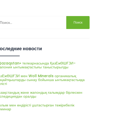
йти:
оследние новости
Qazaqstan» телеарнасында ҚазЕжӨШҒЗИ–
апония ынтымақтастығы таныстырылды
азЕжӨШҒЗИ мен Woll Minerals органикалық
ыңайтқыштарды сынау бойынша ынтымақтастыққа
лісті
азақстандық және жапондық ғалымдар бірлескен
кспедициядан оралды
лым мен өндірісті ұштастырған тәжірибелік
еминар