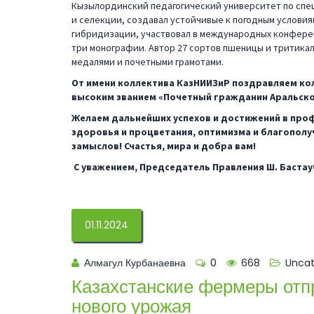
Кызылординский педагогический университет по спец
и селекции, создавал устойчивые к погодным услови
гибридизации, участвовал в международных конферен
три монографии. Автор 27 сортов пшеницы и тритикале
медалями и почетными грамотами.
От имени коллектива КазНИИЗиР поздравляем колл
высоким званием «Почетный гражданин Аральско
Желаем дальнейших успехов и достижений в проф
здоровья и процветания, оптимизма и благополу
замыслов! Счастья, мира и добра вам!
С уважением, Председатель Правления Ш. Баста
01.11.2024
Алмагул Курбанаевна
0
668
Uncat
Казахстанские фермеры отп
нового урожая