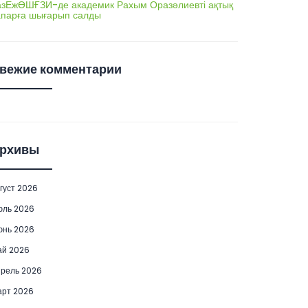
азЕжӨШҒЗИ-де академик Рахым Оразәлиевті ақтық
апарға шығарып салды
вежие комментарии
рхивы
густ 2026
юль 2026
юнь 2026
ай 2026
рель 2026
рт 2026