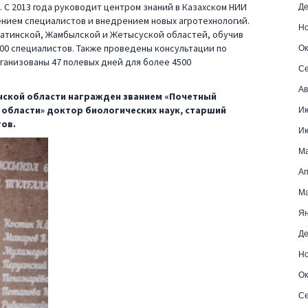
Де
 С 2013 года руководит центром знаний в Казахском НИИ
ением специалистов и внедрением новых агротехнологий.
Но
лматинской, Жамбылской и Жетысуской областей, обучив
Ок
00 специалистов. Также проведены консультации по
ганизованы 47 полевых дней для более 4500
Се
Ав
нской области награжден званием «Почетный
Ию
области» доктор биологических наук, старший
ов.
Ию
Ма
Ап
Ма
Ян
Де
Но
Ок
Се