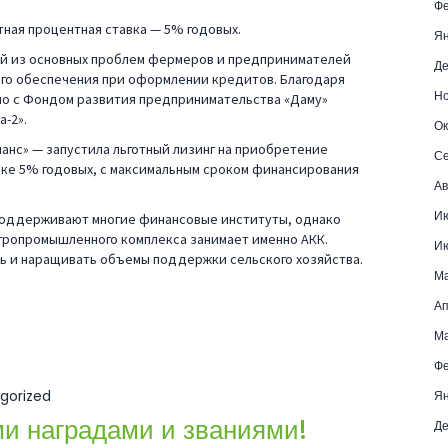
Фе
отная процентная ставка — 5% годовых.
Ян
й из основных проблем фермеров и предпринимателей
Де
го обеспечения при оформлении кредитов. Благодаря
Но
но с Фондом развития предпринимательства «Даму»
а-2».
Ок
анс» — запустила льготный лизинг на приобретение
Се
вке 5% годовых, с максимальным сроком финансирования
Ав
И
поддерживают многие финансовые институты, однако
гропромышленного комплекса занимает именно АКК.
И
ь и наращивать объемы поддержки сельского хозяйства.
М
Ап
Ма
Фе
gorized
Ян
и наградами и званиями!
Де