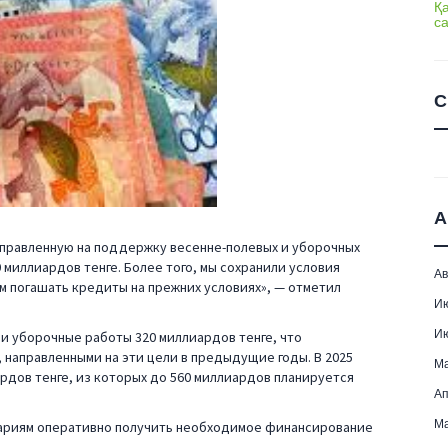
Қ
с
С
А
аправленную на поддержку весенне-полевых и уборочных
0 миллиардов тенге. Более того, мы сохранили условия
Ав
 погашать кредиты на прежних условиях», — отметил
И
И
 и уборочные работы 320 миллиардов тенге, что
 направленными на эти цели в предыдущие годы. В 2025
М
рдов тенге, из которых до 560 миллиардов планируется
Ап
Ма
ариям оперативно получить необходимое финансирование