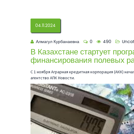
04.11.2024
Алмагул Курбанаевна
0
490
Uncat
В Казахстане стартует прогр
финансирования полевых раб
С 1 ноября Аграрная кредитная корпорация (АКК) нача
агентство АПК Новости.