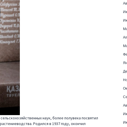
Ав
И
И
М
Ап
Ма
Фе
Ян
Де
Но
Ок
Се
Ав
Ию
 сельскохозяйственных наук, более полувека посвятил
Ию
растениеводства. Родился в 1937 году, окончил