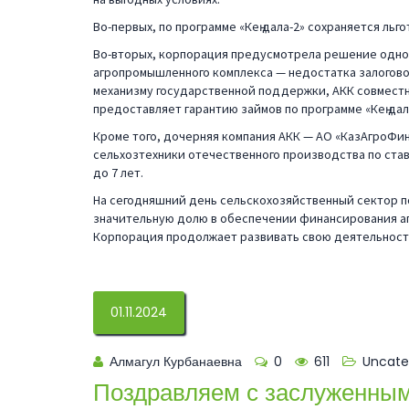
Во-первых, по программе «Кең дала-2» сохраняется льг
Во-вторых, корпорация предусмотрела решение одно
агропромышленного комплекса — недостатка залогово
механизму государственной поддержки, АКК совмест
предоставляет гарантию займов по программе «Кең дал
Кроме того, дочерняя компания АКК — АО «КазАгроФин
сельхозтехники отечественного производства по ста
до 7 лет.
На сегодняшний день сельскохозяйственный сектор 
значительную долю в обеспечении финансирования а
Корпорация продолжает развивать свою деятельност
01.11.2024
Алмагул Курбанаевна
0
611
Uncate
Поздравляем с заслуженным