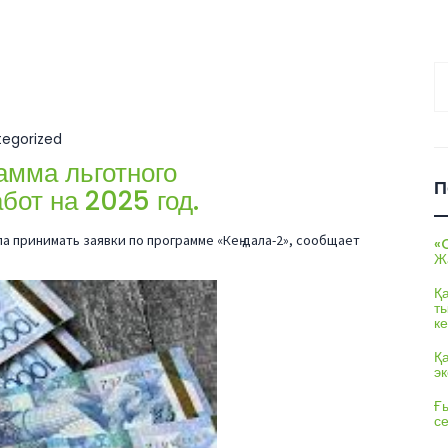
На
egorized
амма льготного
П
от на 2025 год.
ла принимать заявки по программе «Кең дала-2», сообщает
«
Ж
Қ
т
ке
Қ
э
Ғы
с