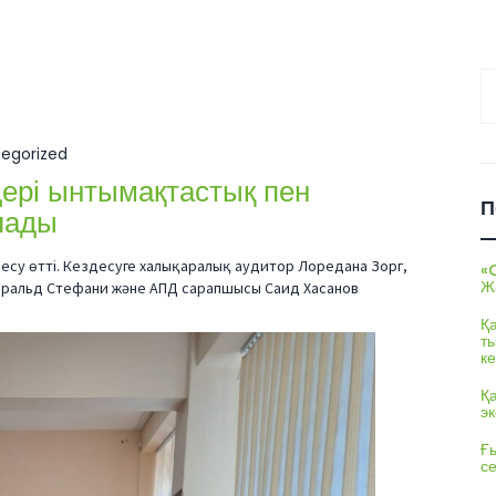
На
egorized
ері ынтымақтастық пен
П
лады
есу өтті. Кездесуге халықаралық аудитор Лоредана Зорг,
«
Ж
 Геральд Стефани және АПД сарапшысы Саид Хасанов
Қ
т
ке
Қ
э
Ғы
с