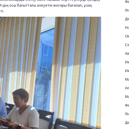
Фе
-дің осы бағыттағы әлеуетін жоғары бағалап, ұзақ
Ян
ті.
Де
Но
Ок
Се
Ав
И
И
М
Ап
Ма
Фе
Ян
Де