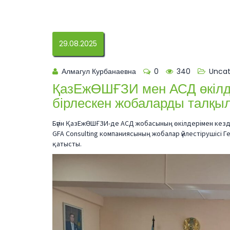
29.08.2025
Алмагул Курбанаевна
0
340
Uncat
ҚазЕжӨШҒЗИ мен АСД өкілд
бірлескен жобаларды талқы
Бүгін ҚазЕжӨШҒЗИ-де АСД жобасының өкілдерімен кезд
GFA Consulting компаниясының жобалар үйлестірушісі
қатысты.