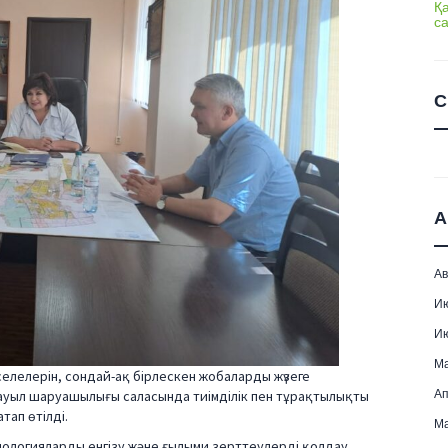
Қ
с
С
А
Ав
И
И
М
елелерін, сондай-ақ бірлескен жобаларды жүзеге
Ап
ауыл шаруашылығы саласында тиімділік пен тұрақтылықты
ап өтілді.
Ма
нологияларды енгізу және ғылыми зерттеулерді қолдау