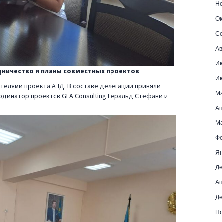
Но
Ок
Се
Ав
И
дничество и планы совместных проектов
И
телями проекта АПД. В составе делегации приняли
М
динатор проектов GFA Consulting Геральд Стефани и
Ап
Ма
Фе
Ян
Де
Ап
Де
Но