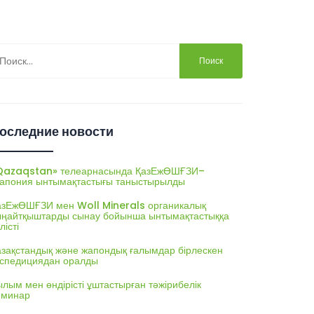
йти:
оследние новости
Qazaqstan» телеарнасында ҚазЕжӨШҒЗИ–
апония ынтымақтастығы таныстырылды
азЕжӨШҒЗИ мен Woll Minerals органикалық
ыңайтқыштарды сынау бойынша ынтымақтастыққа
лісті
азақстандық және жапондық ғалымдар бірлескен
кспедициядан оралды
лым мен өндірісті ұштастырған тәжірибелік
еминар