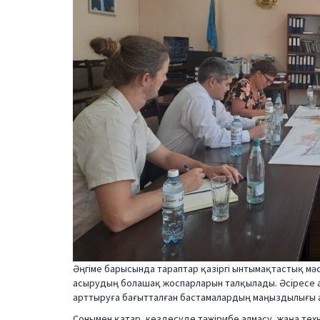
Әңгіме барысында тараптар қазіргі ынтымақтастық мәс
асырудың болашақ жоспарларын талқылады. Әсіресе 
арттыруға бағытталған бастамалардың маңыздылығы ат
Сонымен қатар, кездесуде тәжірибе алмасу, жаңа тех