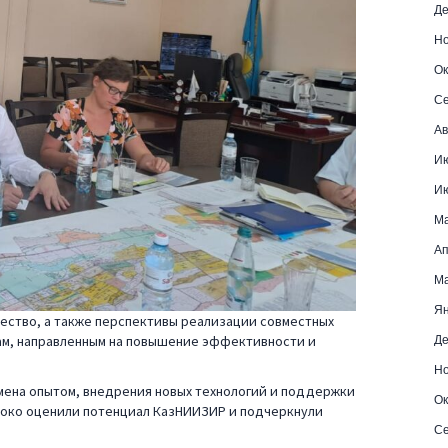
Де
Но
Ок
Се
Ав
Ию
Ию
Ма
Ап
Ма
Ян
ество, а также перспективы реализации совместных
Де
ам, направленным на повышение эффективности и
Но
бмена опытом, внедрения новых технологий и поддержки
Ок
соко оценили потенциал КазНИИЗИР и подчеркнули
Се