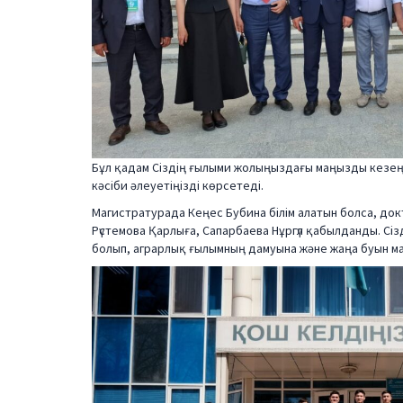
Бұл қадам Сіздің ғылыми жолыңыздағы маңызды кезе
кәсіби әлеуетіңізді көрсетеді.
Магистратурада Кеңес Бубина білім алатын болса, до
Рүстемова Қарлыға, Сапарбаева Нұргүл қабылданды. С
болып, аграрлық ғылымның дамуына және жаңа буын м