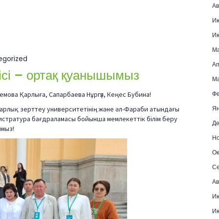
Ав
И
И
М
egorized
Ап
сі – ортақ қуанышымыз
Ма
Фе
емова Қарлыға, Сапарбаева Нұргүл, Кеңес Бубина!
Ян
арлық зерттеу университетінің және әл-Фараби атындағы
истратура бағдраламасы бойынша мемлекеттік білім беру
Де
ймыз!
Но
Ок
Се
Ав
Ию
Ию