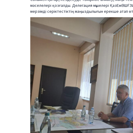
мәселелері қозғалды. Делегация мүшелері ҚазЕжӨШҒЗИ
мерзімді серіктестіктің маңыздылығын ерекше атап өт