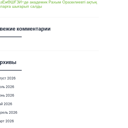
азЕжӨШҒЗИ-де академик Рахым Оразәлиевті ақтық
апарға шығарып салды
вежие комментарии
рхивы
густ 2026
юль 2026
юнь 2026
ай 2026
рель 2026
рт 2026