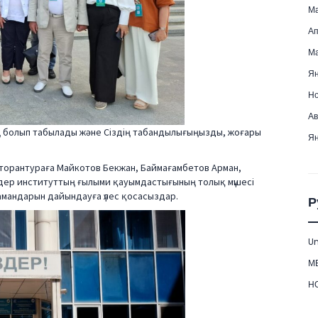
Ма
Ап
Ма
Ян
Но
Ав
ң болып табылады және Сіздің табандылығыңызды, жоғары
Ян
кторантураға Майкотов Бекжан, Баймағамбетов Арман,
іздер институттың ғылыми қауымдастығының толық мүшесі
амандарын дайындауға үлес қосасыздар.
Р
Un
М
Н