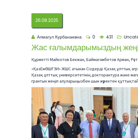
26.08.2025
Алмагул Курбанаевна
0
431
Uncat
Жас ғалымдарымыздың жеңі
Құрметті Майкотов Бекжан, Баймағамбетов Арман, Рүст
«ҚазЕжӨШҒЗИ» ЖШС атынан Сіздерді Қазақ ұлттық агр
Қазақ ұлттық университетінің докторантура және маг
грантын жеңіп алуларыңызбен шын жүректен құттықта